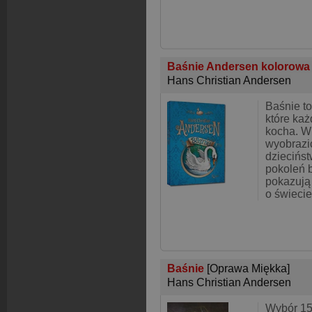
Baśnie Andersen kolorowa
Hans Christian Andersen
Baśnie to
które każ
kocha. W
wyobrazi
dziecińst
pokoleń b
pokazują
o świecie
Baśnie
[Oprawa Miękka]
Hans Christian Andersen
Wybór 15