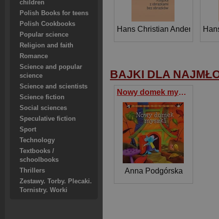
children
Polish Books for teens
Polish Cookbooks
Hans Christian Andersen
Hans
Popular science
Religion and faith
Romance
Science and popular
BAJKI DLA NAJMŁ
science
Science and scientists
Nowy domek myszki
Science fiction
Social sciences
Speculative fiction
Sport
Technology
Textbooks /
schoolbooks
Anna Podgórska
Thrillers
Zestawy. Torby. Plecaki.
Tornistry. Worki