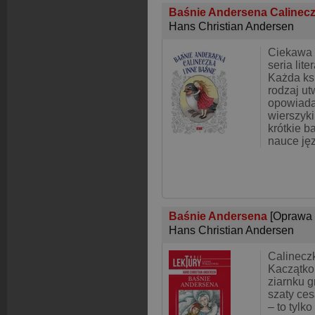
Baśnie Andersena Calinecz
Hans Christian Andersen
Ciekawa 
seria lite
Każda ks
rodzaj ut
opowiada
wierszyki
krótkie b
nauce ję
Baśnie Andersena
[Oprawa 
Hans Christian Andersen
Calinecz
Kaczątko
ziarnku 
szaty ce
– to tylko