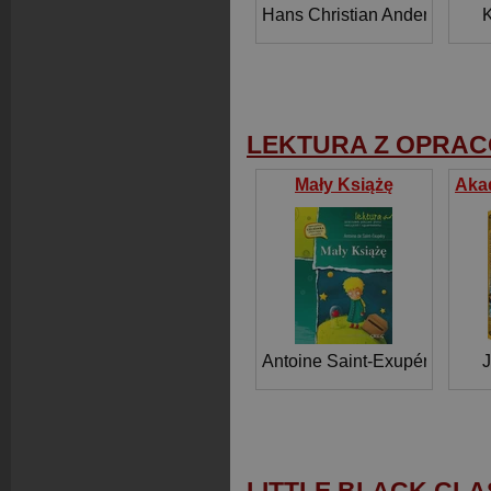
Hans Christian Andersen
K
LEKTURA Z OPRA
Mały Książę
Antoine Saint-Exupéry
J