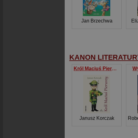
Jan Brzechwa
El
KANON LITERATURY
Król Maciuś Pierwszy
W
Janusz Korczak
Robe