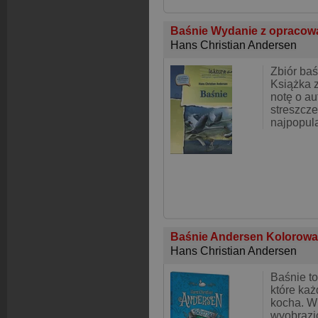
Baśnie Wydanie z opraco
Hans Christian Andersen
Zbiór ba
Książka 
notę o au
streszcze
najpopula
Baśnie Andersen Kolorowa
Hans Christian Andersen
Baśnie to
które każ
kocha. W
wyobrazi