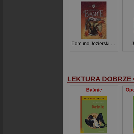
Edmund Jezierski
,
Józef Ign
J
LEKTURA DOBRZE
Baśnie
Opo