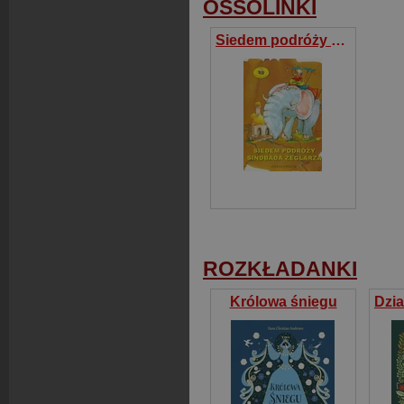
OSSOLINKI
Siedem podróży Sindbada Żeglarza
ROZKŁADANKI
Królowa śniegu