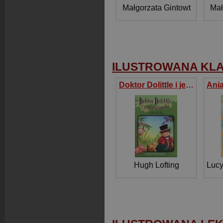
Małgorzata Gintowt
Mał
ILUSTROWANA KL
Doktor Dolittle i jego zwierzęta
Hugh Lofting
Luc