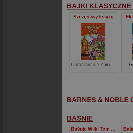
BAJKI KLASYCZNE
Szczęśliwy książę
Fle
Opracowanie Zbiorowe ,
G
BARNES & NOBLE 
BAŚNIE
Baśnie Wilki Tom 8 Komiks