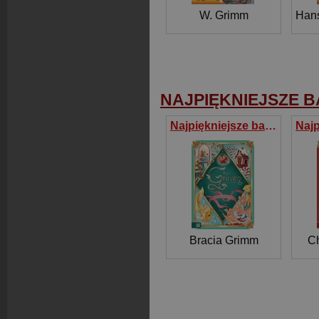
W. Grimm
Hans
NAJPIĘKNIEJSZE B
Najpiękniejsze baśnie. Bracia Grimm
Bracia Grimm
Ch