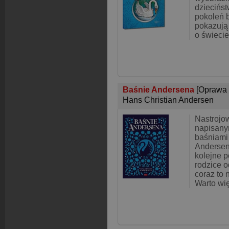
dziecińst
pokoleń b
pokazują
o świecie
Baśnie Andersena
[Oprawa
Hans Christian Andersen
Nastrojo
napisany
baśniami
Andersen
kolejne p
rodzice 
coraz to 
Warto wi