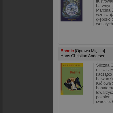
ilustrowa
barwnymi 
Marcina 
wzruszaj
głęboko p
wesołych,
Baśnie
[Oprawa Miękka]
Hans Christian Andersen
Śliczna C
nieszczę
kaczątko
bałwan ś
Królowa 
bohaterow
towarzys
pokoleniu
świecie.