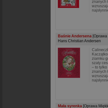
znanych t
wzruszaj
najsłynni
Baśnie Andersena
[Oprawa
Hans Christian Andersen
Calinecz
Kaczątko
ziarnku 
szaty ce
– to tylko
znanych t
wzruszaj
najsłynni
Mała syrenka
[Oprawa Miękk