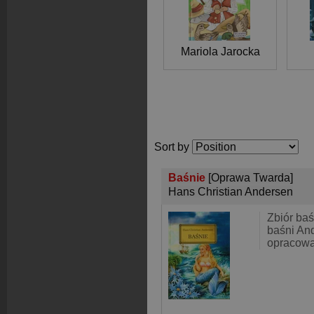
Mariola Jarocka
Sort by
Baśnie
[Oprawa Twarda]
Hans Christian Andersen
Zbiór baś
baśni An
opracowa