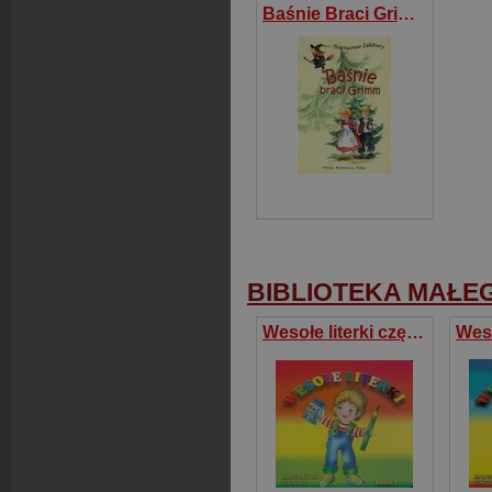
Baśnie Braci Grimm
BIBLIOTEKA MAŁE
Wesołe literki część 1