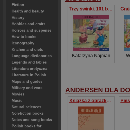
Fiction
Trzy świnki. 101 bajek
Health and beauty
History
Hobbies and crafts
Horrors and suspense
How to books
Iconography
Kitchen and diets
Katarzyna Najman
W
Language dictionaries
Legends and fables
Literatura erotyczna
Literature in Polish
Maps and guides
Military and wars
ANDERSEN DLA D
Movies
Książka z obrazkami bez obrazków
Music
Natural sciences
Non-fiction books
Notes and song books
Polish books for