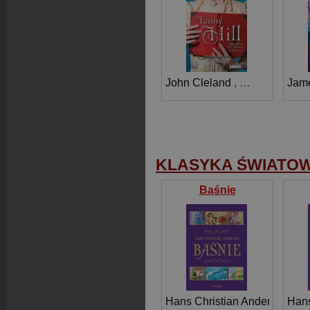
John Cleland
,
Marta Fihel
Jame
,
M
KLASYKA ŚWIATO
Baśnie
Hans Christian Andersen
Hans