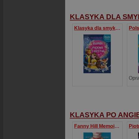
KLASYKA DLA SM
Klasyka dla smyka. Bambi Piękna i bestia
KLASYKA PO ANGI
Fanny Hill Memoirs of a Woman of Pleasure Wspomnienia kurtyzany w wersji do nauki angielskiego