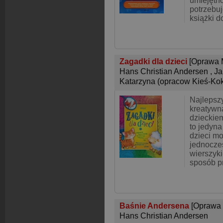
umiejętno
potrzebu
książki d
Zagadki dla dzieci
[Oprawa 
Hans Christian Andersen
,
Ja
Katarzyna (opracow Kieś-Ko
Najlepsz
kreatywn
dzieckiem
to jedyna
dzieci mo
jednocze
wierszyk
sposób p
Baśnie Andersena
[Oprawa 
Hans Christian Andersen