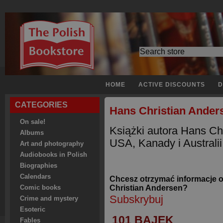
HOME
ACTIVE DISCOUNTS
D
CATEGORIES
Hans Christian Ander
On sale!
Książki autora Hans Ch
Albums
USA, Kanady i Australii
Art and photography
Audiobooks in Polish
Biographies
Calendars
Chcesz otrzymać informacje 
Christian Andersen?
Comic books
Subskrybuj
Crime and mystery
Esoteric
101 BAJEK
Fables