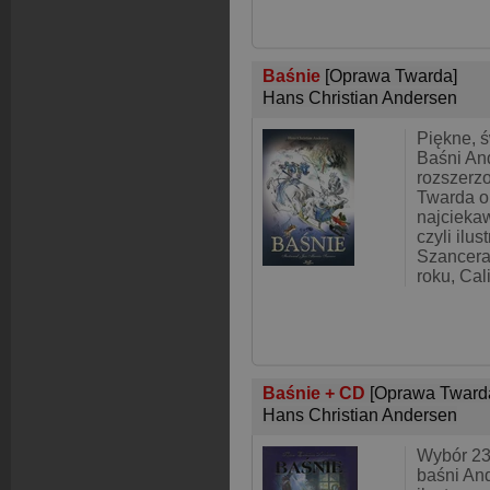
Baśnie
[Oprawa Twarda]
Hans Christian Andersen
Piękne, 
Baśni An
rozszerzo
Twarda op
najciekaw
czyli ilu
Szancera.
roku, Cal
Baśnie + CD
[Oprawa Tward
Hans Christian Andersen
Wybór 23
baśni An