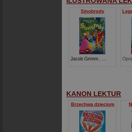
ILUSTROWANA LE
Sinobrody
Jacob Grimm
,
Wilhelm Grim
KANON LEKTUR
Brzechwa dzieciom
N