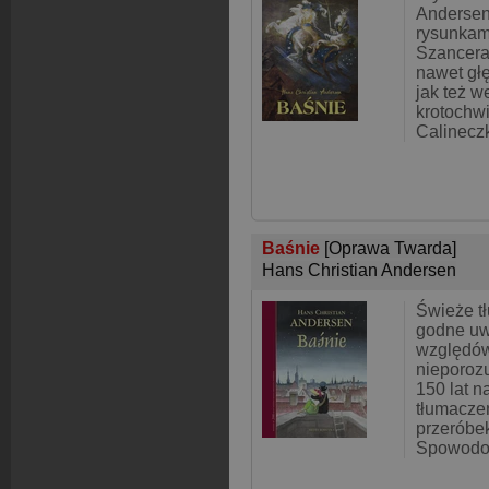
Andersen
rysunkam
Szancera
nawet gł
jak też w
krotochwi
Calineczk
Baśnie
[Oprawa Twarda]
Hans Christian Andersen
Świeże t
godne uwa
względów.
nieporoz
150 lat n
tłumaczeń
przeróbek
Spowodow