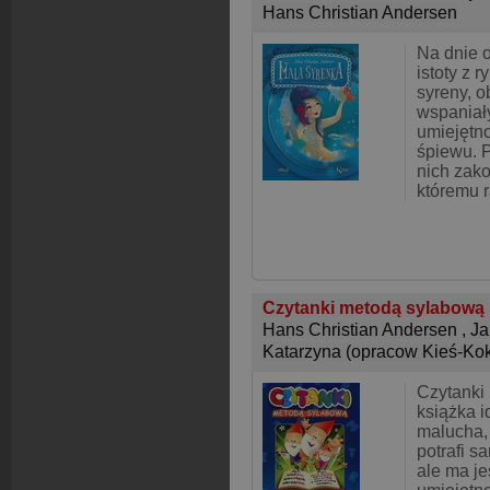
Hans Christian Andersen
Na dnie 
istoty z 
syreny, 
wspaniał
umiejętn
śpiewu. 
nich zako
któremu r
Czytanki metodą sylabową
Hans Christian Andersen
,
Ja
Katarzyna (opracow Kieś-Ko
Czytanki
książka 
malucha, k
potrafi s
ale ma je