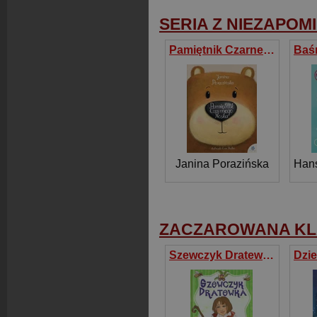
SERIA Z NIEZAPOM
Pamiętnik Czarnego Noska
Janina Porazińska
Hans
ZACZAROWANA K
Szewczyk Dratewka Zaczarowana klasyka