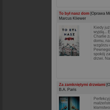
To był nasz dom
[Oprawa Mi
Marcus Kliewer
Kiedy już
wyjdą... 
Charlie 
domu, na
wzgórzu 
Pewnego 
spokój z
drzwi. Na
Za zamkniętymi drzwiami
[
B.A. Paris
Perfekcy
małżeńst
kłamstw