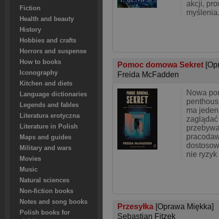
akcji, pr
Fiction
myślenia.
Health and beauty
History
Hobbies and crafts
Horrors and suspense
How to books
Pomoc domowa Sekret
[Op
Iconography
Freida McFadden
Kitchen and diets
Nowa po
Language dictionaries
penthous
Legends and fables
ma jeden
Literatura erotyczna
zaglądać 
Literature in Polish
przebywa
pracodawc
Maps and guides
dostosowa
Military and wars
nie ryzyk
Movies
Music
Natural sciences
Non-fiction books
Notes and song books
Przesyłka
[Oprawa Miękka]
Polish books for
Sebastian Fitzek