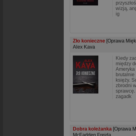
przyszłoś
wizją, an
ig
Zło konieczne
[Oprawa Mięk
Alex Kava
Kiedy zac
między d
Ameryka 
brutalnie
księży. S
zbrodni 
sprawcę.
zagadk
Dobra koleżanka
[Oprawa M
McFadden Freida