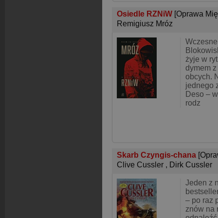
Osiedle RZNiW
[Oprawa Mię
Remigiusz Mróz
Wczesne 
Blokowis
żyje w ry
dymem z j
obcych. 
jednego 
Deso – w
rodz
Skarb Czyngis-chana
[Opra
Clive Cussler
,
Dirk Cussler
Jeden z 
bestselle
– po raz 
znów na r
odnaleźć