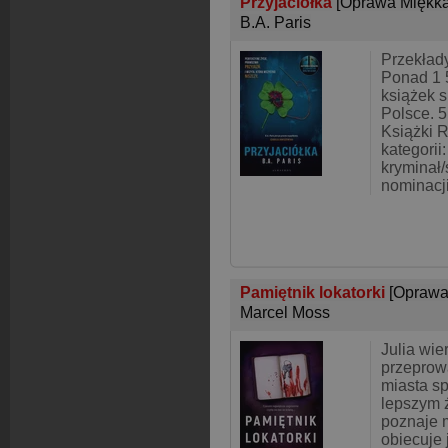
Przyjaciółka
[Oprawa Miękka
B.A. Paris
Przekład
Ponad 1 
książek 
Polsce. 5
Książki 
kategorii:
kryminał/s
nominacj
Pamiętnik lokatorki
[Oprawa
Marcel Moss
Julia wie
przeprow
miasta sp
lepszym 
poznaje 
obiecuje 