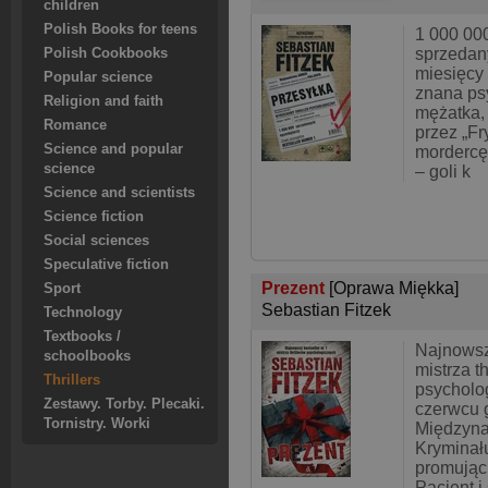
children
Polish Books for teens
1 000 00
sprzedan
Polish Cookbooks
miesięcy
Popular science
znana psy
Religion and faith
mężatka,
Romance
przez „Fr
Science and popular
mordercę,
science
– goli k
Science and scientists
Science fiction
Social sciences
Speculative fiction
Prezent
[Oprawa Miękka]
Sport
Sebastian Fitzek
Technology
Textbooks /
Najnowszy
schoolbooks
mistrza th
Thrillers
psycholog
Zestawy. Torby. Plecaki.
czerwcu 
Tornistry. Worki
Międzyna
Kryminał
promując 
Pacjent i 