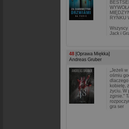
BESTSE
WYWOŁA
MIĘDZ
RYNKU 
Wszyscy 
Jack i Gr
48
[Oprawa Miękka]
Andreas Gruber
„Jeżeli w
ośmiu go
dlaczego
kobietę, 
życiu. W 
zginie.”
rozpoczy
gra ser