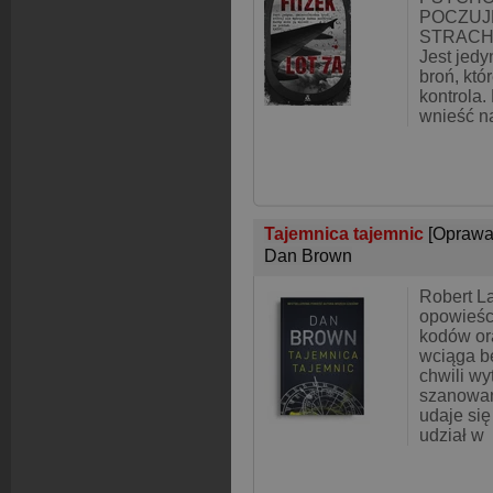
POCZUJ
STRACH
Jest jedy
broń, któ
kontrola.
wnieść n
Tajemnica tajemnic
[Oprawa
Dan Brown
Robert L
opowieści
kodów ora
wciąga be
chwili wy
szanowan
udaje się
udział w