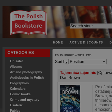
HOME
ACTIVE DISCOUNTS
D
CATEGORIES
POLISH BOOKS
»
THRILLERS
On sale!
Sort by
Albums
Art and photography
Tajemnica tajemnic
[Oprawa
Dan Brown
Audiobooks in Polish
Biographies
Po ośmiu
Calendars
ostatniej
Comic books
Brown, na
Crime and mystery
thrilleró
niesamow
Esoteric
emocjonu
Fables