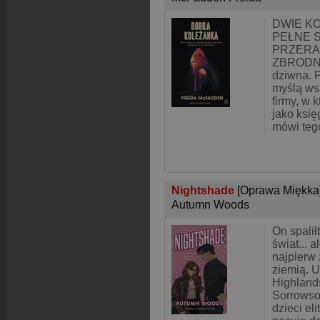
DWIE KO
PEŁNE 
PRZERA
ZBRODNIA
dziwna. P
myślą ws
firmy, w 
jako księ
mówi tego
Nightshade
[Oprawa Miękka
Autumn Woods
On spalił
świat... 
najpierw 
ziemią. U
Highland
Sorrowso
dzieci el