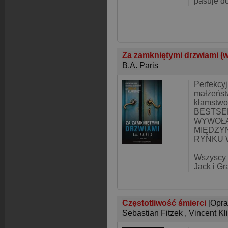
pasuje d
Za zamkniętymi drzwiami (
B.A. Paris
Perfekcy
małżeńst
kłamstw
BESTSE
WYWOŁA
MIĘDZ
RYNKU 
Wszyscy 
Jack i Gr
Częstotliwość śmierci
[Opr
Sebastian Fitzek
,
Vincent Kl