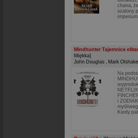
chana, ż
szalony 
imperium
Mindhunter Tajemnice elitar
Miękka]
John Douglas
,
Mark Olshake
Na podst
MINDHUN
wyproduk
NETFLIX 
FINCHER
i ZODIAK
myśliwego
Kiedy pat