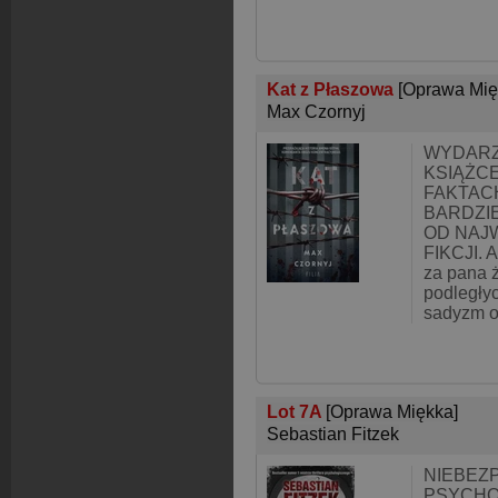
Kat z Płaszowa
[Oprawa Mię
Max Czornyj
WYDARZ
KSIĄŻC
FAKTAC
BARDZI
OD NAJ
FIKCJI. 
za pana ż
podległy
sadyzm o
Lot 7A
[Oprawa Miękka]
Sebastian Fitzek
NIEBEZ
PSYCHO