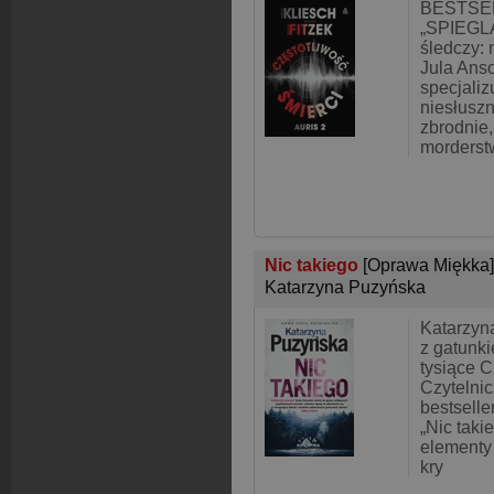
BESTSE
„SPIEGLA
śledczy: 
Jula Anso
specjalizu
niesłusz
zbrodnie,
morderst
Nic takiego
[Oprawa Miękka]
Katarzyna Puzyńska
Katarzyn
z gatunki
tysiące C
Czytelnic
bestselle
„Nic taki
elementy 
kry