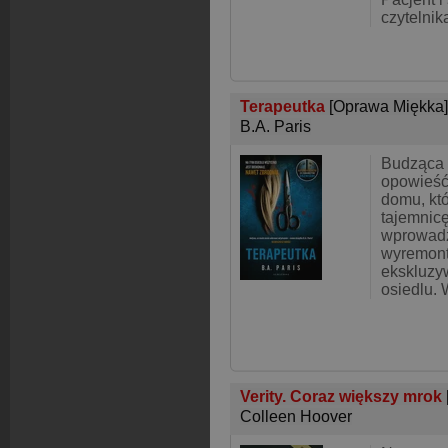
czytelni
Terapeutka
[Oprawa Miękka]
B.A. Paris
Budząca 
opowieś
domu, kt
tajemnicę
wprowadz
wyremon
ekskluz
osiedlu. 
Verity. Coraz większy mrok
Colleen Hoover