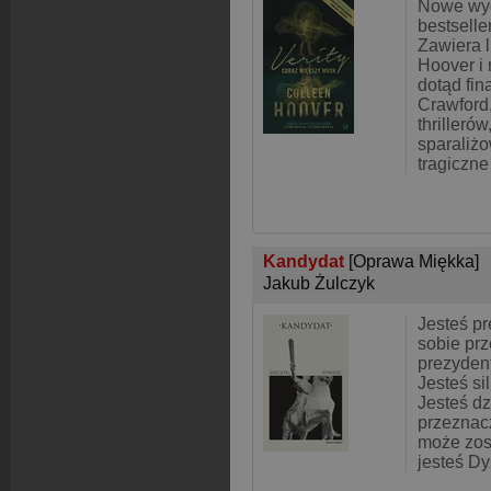
Nowe wy
bestselle
Zawiera l
Hoover i
dotąd fin
Crawford
thrillerów
sparaliż
tragiczne
Kandydat
[Oprawa Miękka]
Jakub Żulczyk
Jesteś p
sobie prz
prezydent
Jesteś si
Jesteś d
przeznac
może zos
jesteś D