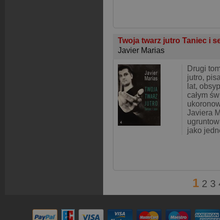
Twoja twarz jutro Taniec i 
Javier Marias
Drugi tom
jutro, pi
lat, obs
całym św
ukoronow
Javiera M
ugruntowa
jako jed
1
2
3