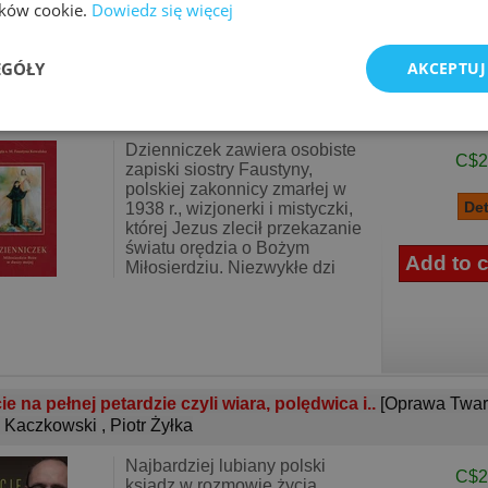
ików cookie.
Dowiedz się więcej
EGÓŁY
AKCEPTUJ
enniczek Miłosierdzie Boże w duszy mojej
[Oprawa Miękka]
styna Kowalska
Dzienniczek zawiera osobiste
C$2
zapiski siostry Faustyny,
polskiej zakonnicy zmarłej w
1938 r., wizjonerki i mistyczki,
której Jezus zlecił przekazanie
światu orędzia o Bożym
Miłosierdziu. Niezwykłe dzi
ie na pełnej petardzie czyli wiara, polędwica i..
[Oprawa Twar
 Kaczkowski
,
Piotr Żyłka
Najbardziej lubiany polski
C$2
ksiądz w rozmowie życia