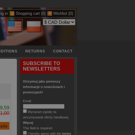
og in
Shopping cart
(0)
Wishlist
(0)
DITIONS
RETURNS
CONTACT
SUBSCRIBE TO
NEWSLETTERS
Otrzymuj jako pierwszy
informacje o nowościach i
promocjach!
Email:
9,59
Wyrażam zgodę na
1,00
otrzymywanie oferty handlowej.
Więcej
This field is required
I hereby agree with the
terms