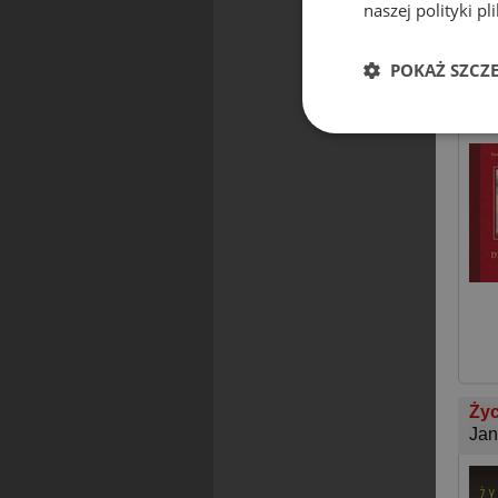
naszej polityki pl
POKAŻ SZCZ
Dzi
Fau
Życ
Jan