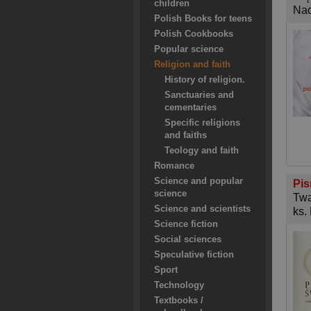
children
Nad
Polish Books for teens
Polish Cookbooks
Popular science
Religion and faith
History of religion.
Sanctuaries and
cementaries
Specific religions
and faiths
Teology and faith
Romance
Science and popular
Pis
science
Twa
Science and scientists
ks.
Science fiction
Social sciences
Speculative fiction
Sport
Technology
Textbooks /