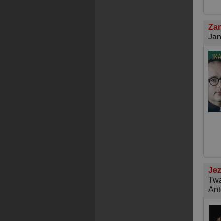
Zam
Jan
Jez
Twa
Ant