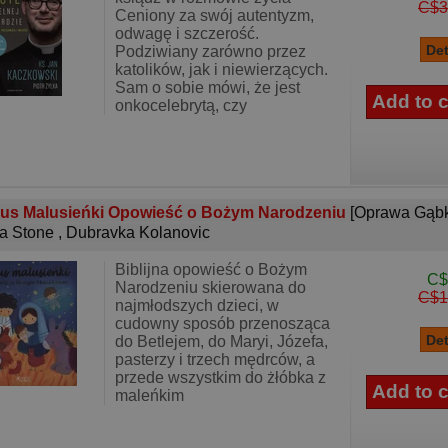
C$3
Ceniony za swój autentyzm,
odwagę i szczerość.
Podziwiany zarówno przez
katolików, jak i niewierzących.
Sam o sobie mówi, że jest
onkocelebrytą, czy
us Malusieńki Opowieść o Bożym Narodzeniu
[Oprawa Gąb
ia Stone
,
Dubravka Kolanovic
Biblijna opowieść o Bożym
C$
Narodzeniu skierowana do
C$1
najmłodszych dzieci, w
cudowny sposób przenosząca
do Betlejem, do Maryi, Józefa,
pasterzy i trzech mędrców, a
przede wszystkim do żłóbka z
maleńkim