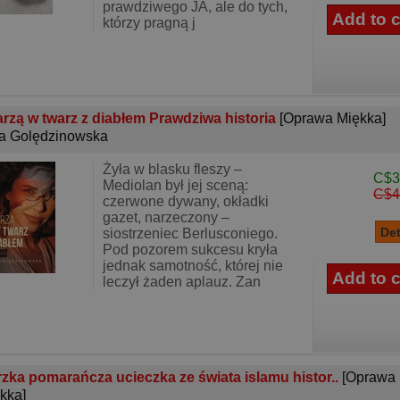
prawdziwego JA, ale do tych,
którzy pragną j
rzą w twarz z diabłem Prawdziwa historia
[Oprawa Miękka]
a Golędzinowska
Żyła w blasku fleszy –
C$3
Mediolan był jej sceną:
C$4
czerwone dywany, okładki
gazet, narzeczony –
siostrzeniec Berlusconiego.
Pod pozorem sukcesu kryła
jednak samotność, której nie
leczył żaden aplauz. Zan
zka pomarańcza ucieczka ze świata islamu histor..
[Oprawa
kka]