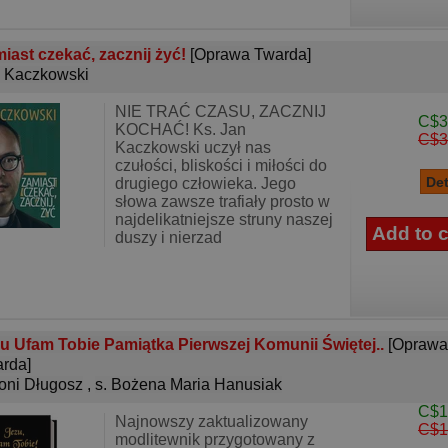
iast czekać, zacznij żyć!
[Oprawa Twarda]
 Kaczkowski
NIE TRAĆ CZASU, ZACZNIJ
C$3
KOCHAĆ! Ks. Jan
C$3
Kaczkowski uczył nas
czułości, bliskości i miłości do
drugiego człowieka. Jego
słowa zawsze trafiały prosto w
najdelikatniejsze struny naszej
duszy i nierzad
u Ufam Tobie Pamiątka Pierwszej Komunii Świętej..
[Oprawa
rda]
oni Długosz
,
s. Bożena Maria Hanusiak
C$1
Najnowszy zaktualizowany
C$1
modlitewnik przygotowany z