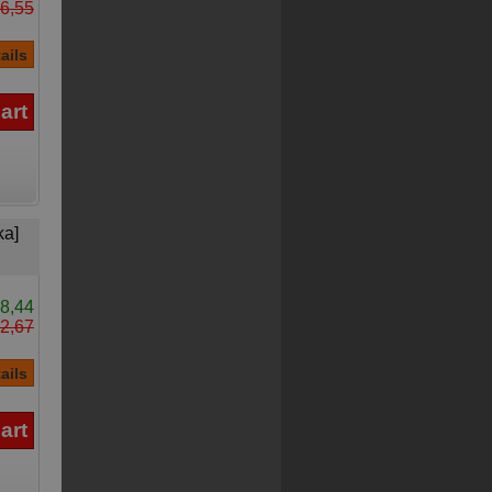
6,55
ka]
8,44
2,67