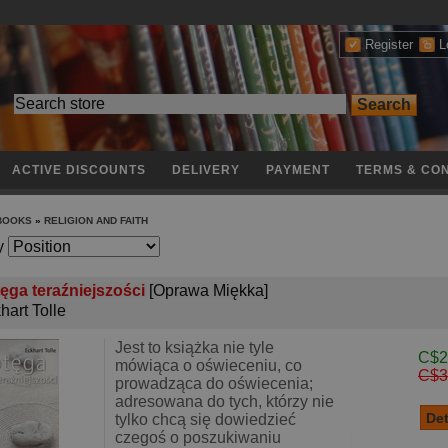
Register
L
ACTIVE DISCOUNTS
DELIVERY
PAYMENT
TERMS & CON
 BOOKS
»
RELIGION AND FAITH
y
ęga teraźniejszości
[Oprawa Miękka]
hart Tolle
Jest to książka nie tyle
C$2
mówiąca o oświeceniu, co
C$3
prowadząca do oświecenia;
adresowana do tych, którzy nie
tylko chcą się dowiedzieć
czegoś o poszukiwaniu