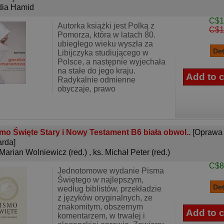
ia Hamid
C$1
Autorka książki jest Polką z
C$1
Pomorza, która w latach 80.
ubiegłego wieku wyszła za
Libijczyka studiującego w
Polsce, a następnie wyjechała
na stałe do jego kraju.
Radykalnie odmienne
obyczaje, prawo
mo Święte Stary i Nowy Testament B6 biała obwol..
[Oprawa
rda]
 Marian Wolniewicz (red.)
,
ks. Michał Peter (red.)
C$8
Jednotomowe wydanie Pisma
Świętego w najlepszym,
według biblistów, przekładzie
z języków oryginalnych, ze
znakomitym, obszernym
komentarzem, w trwałej i