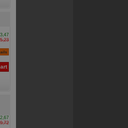
3,47
5,23
2,67
9,72