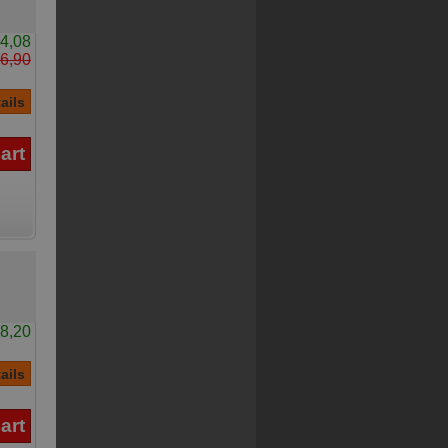
4,08
6,90
8,20