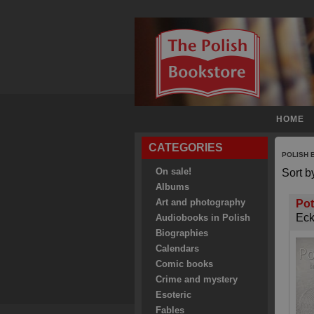
HOME
CATEGORIES
POLISH
On sale!
Sort b
Albums
Art and photography
Pot
Eck
Audiobooks in Polish
Biographies
Calendars
Comic books
Crime and mystery
Esoteric
Fables