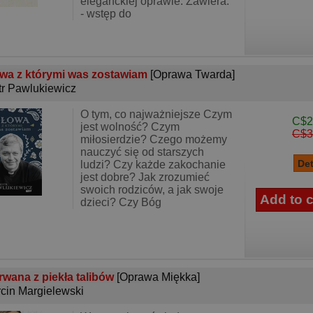
eleganckiej oprawie. Zawiera:
- wstęp do
wa z którymi was zostawiam
[Oprawa Twarda]
tr Pawlukiewicz
O tym, co najważniejsze Czym
C$2
jest wolność? Czym
C$3
miłosierdzie? Czego możemy
nauczyć się od starszych
ludzi? Czy każde zakochanie
jest dobre? Jak zrozumieć
swoich rodziców, a jak swoje
dzieci? Czy Bóg
wana z piekła talibów
[Oprawa Miękka]
cin Margielewski