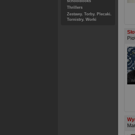
schoolbooks
Thrillers
Zestawy. Torby. Plecaki.
Tornistry. Worki
Sło
Pio
Wyr
Mar