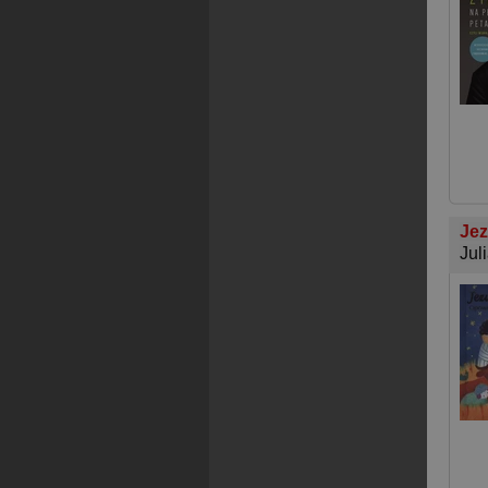
Jez
Jul