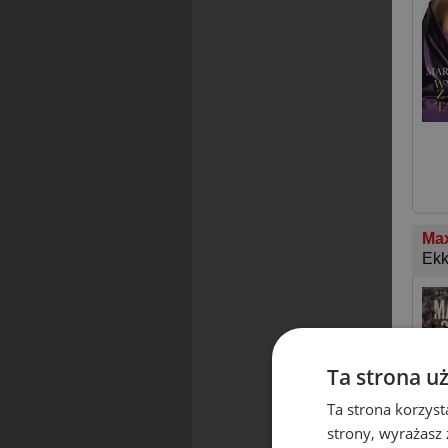
Max
Ekk
Ta strona u
Ta strona korzyst
strony, wyrażasz