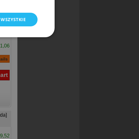
 WSZYSTKIE
1,06
da]
9,52