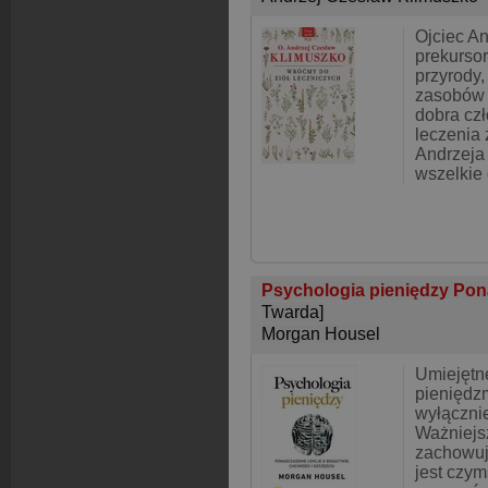
Ojciec An
prekurso
przyrody,
zasobów 
dobra czł
leczenia 
Andrzeja
wszelkie
Psychologia pieniędzy Pon
Twarda]
Morgan Housel
Umiejętn
pieniędzm
wyłącznie
Ważniejsz
zachowuj
jest czym