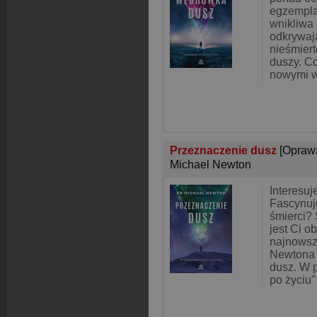
egzempla
wnikliwa
odkrywaj
nieśmiert
duszy. C
nowymi w
Przeznaczenie dusz
[Opraw
Michael Newton
Interesuj
Fascynuj
śmierci?
jest Ci o
najnowsz
Newtona 
dusz. W 
po życiu"