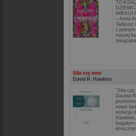
TO KSIĄ
DZIEWC
WIEKU! A
– Anna A
Tadeusz 
z jednym 
naszej ku
związane 
Siła czy moc
David R. Hawkins
"Siła czy
Davida R
przełomo
nowe świa
rozwoju 
Hawkins,
bogatym
kliniczny