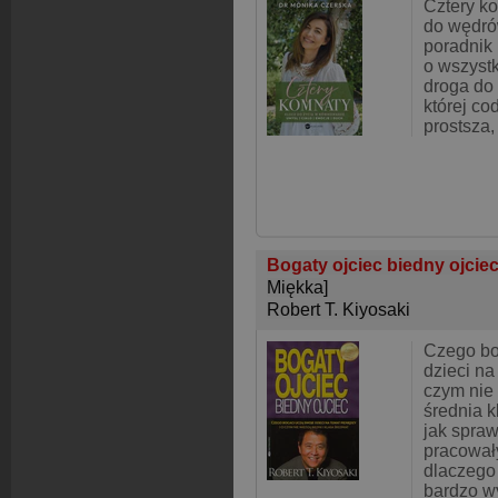
Cztery k
do wędró
poradnik
o wszystk
droga do 
której co
prostsza,
Bogaty ojciec biedny ojcie
Miękka]
Robert T. Kiyosaki
Czego bo
dzieci na
czym nie 
średnia k
jak spraw
pracowały
dlaczego
bardzo w