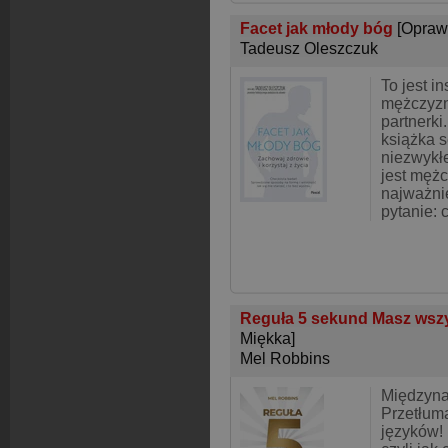
Facet jak młody bóg
[Opraw
Tadeusz Oleszczuk
To jest in
mężczyzny
partnerki
książka s
niezwykłe
jest męż
najważni
pytanie: 
Reguła 5 sekund Masz wszy
Miękka]
Mel Robbins
Międzyna
Przetłum
języków!