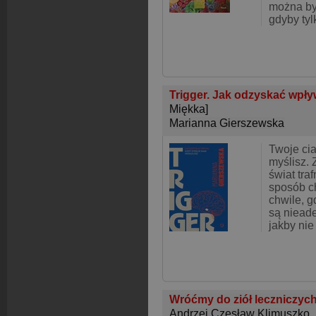
można by
gdyby tyl
Trigger. Jak odzyskać wpływ
Miękka]
Marianna Gierszewska
Twoje cia
myślisz. 
świat tra
sposób ch
chwile, g
są nieade
jakby nie
Wróćmy do ziół leczniczyc
Andrzej Czesław Klimuszko