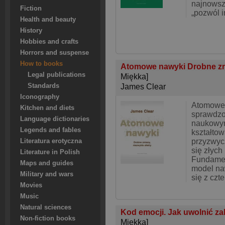
najnowsz
Fiction
„pozwól i
Health and beauty
History
Hobbies and crafts
Horrors and suspense
How to books
Atomowe nawyki Drobne zm
Legal publications
Miękka]
Standards
James Clear
Iconography
Atomowe 
Kitchen and diets
sprawdzo
Language dictionaries
naukowy
Legends and fables
kształto
przyzwyc
Literatura erotyczna
się złyc
Literature in Polish
Fundamen
Maps and guides
model na
Military and wars
się z czt
Movies
Music
Natural sciences
Kod emocji. Jak uwolnić za
Non-fiction books
Miękka]