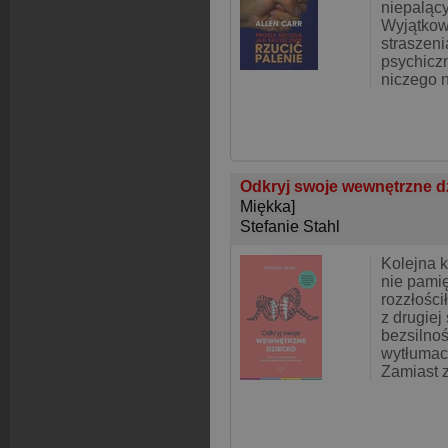
niepalący
Wyjątkow
straszeni
psychiczn
niczego n
Odkryj swoje wewnętrzne d
Miękka]
Stefanie Stahl
Kolejna k
nie pami
rozzłości
z drugiej
bezsilnoś
wytłumacz
Zamiast 