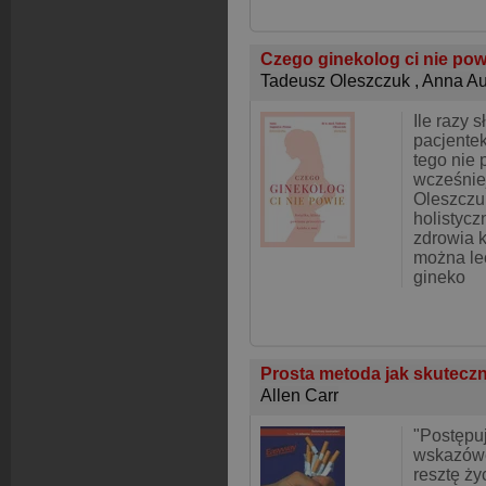
Czego ginekolog ci nie po
Tadeusz Oleszczuk
,
Anna Au
Ile razy 
pacjentek
tego nie 
wcześnie
Oleszczu
holistycz
zdrowia k
można le
gineko
Prosta metoda jak skuteczn
Allen Carr
"Postępu
wskazówe
resztę ży