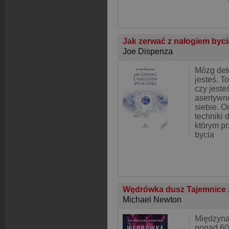
Jak zerwać z nałogiem byc
Joe Dispenza
Mózg dete
jesteś. T
czy jeste
asertywn
siebie. O
techniki 
którym p
bycia
Wędrówka dusz Tajemnice 
Michael Newton
Międzyna
ponad 60