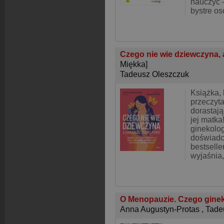
nauczyć 
bystre o
Czego nie wie dziewczyna, a
Miękka]
Tadeusz Oleszczuk
Książka,
przeczyta
dorastaj
jej matka
ginekolog
doświadc
bestsell
wyjaśnia,
O Menopauzie. Czego ginek
Anna Augustyn-Protas
,
Tade