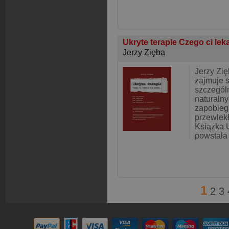
Ukryte terapie Czego ci lek
Jerzy Zięba
Jerzy Zię
zajmuje s
szczegól
naturalny
zapobieg
przewlek
Książka 
powstała
1
2
3