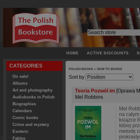
HOME
ACTIVE DISCOUNTS
D
CATEGORIES
POLISH BOOKS
»
HOW TO BOOKS
On sale!
Sort by
Albums
Art and photography
Teoria Pozwól im
[Oprawa M
Mel Robbins
Audiobooks in Polish
Biographies
Mel Robb
Calendars
na całym 
Comic books
książce 
Crime and mystery
której pr
metodę r
Esoteric
prokrast
Fables