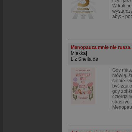
czyli jak
W trakcie
wystarczy
aby: • po
Menopauza mnie nie rusza. 
Miękka]
Liz Sheila de
Gdy masz
mówią, ż
siebie. G
byś zaak
gdy zbliż
czterdzie
straszyć
Menopauz