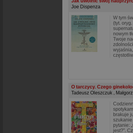
Jak uwolnić swój nadprzyr
Joe Dispenza
W tym św
(tyt. ory
supernatur
nowym tł
Twoje na
zdolności
wyjaśnia,
częstotli
O tarczycy. Czego ginekolo
Tadeusz Oleszczuk
,
Małgorz
Codzienn
spotykam
brakuje ju
szukanie
pytanie: 
jest?”. C