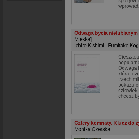
spożywcz
wprowadz
Odwaga bycia nielubianym 
Miękka]
Ichiro Kishimi
,
Fumitake Kog
Ciesząca
popularn
Odwaga b
która roz
trzech mi
pokazuje,
człowiek
chcesz b
Cztery komnaty. Klucz do 
Monika Czerska