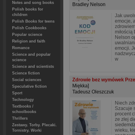
Notes and song books
Bradley Nelson
Polish books for
children
Jak uwol
emocje, a
Polish Books for teens
zdrowiem
Polish Cookbooks
miłością 
Popular science
Nelson o
Religion and faith
uwalnian
emocji. J
Romance
nadzwycz
Science and popular
w
science
Science and scientists
Science fiction
Zdrowie bez wymówek Przew
Social sciences
Miękka]
Speculative fiction
Tadeusz Oleszczuk
Sport
Technology
Niech zd
Textbooks /
Szacuje s
schoolbooks
procent 
Thrillers
ze złej di
siedemdz
Zestawy. Torby. Plecaki.
wieku, ki
Tornistry. Worki