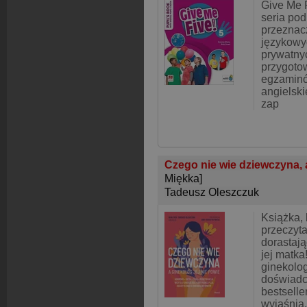
Give Me F
seria po
przeznac
językowyc
prywatny
przygoto
egzaminó
angielski
zap
Czego nie wie dziewczyna, a
Miękka]
Tadeusz Oleszczuk
Książka,
przeczyta
dorastaj
jej matka
ginekolog
doświadc
bestsell
wyjaśnia,