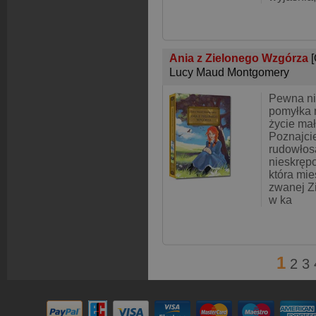
Ania z Zielonego Wzgórza
Lucy Maud Montgomery
Pewna n
pomyłka 
życie małe
Poznajcie
rudowłos
nieskręp
która mie
zwanej Z
w ka
1
2
3