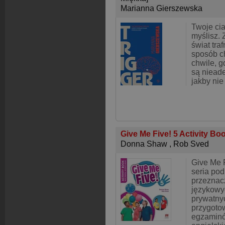
Marianna Gierszewska
Twoje cia
myślisz. 
świat tra
sposób ch
chwile, g
są nieade
jakby nie
Give Me Five! 5 Activity Bo
Donna Shaw
,
Rob Sved
Give Me F
seria po
przeznac
językowyc
prywatny
przygoto
egzaminó