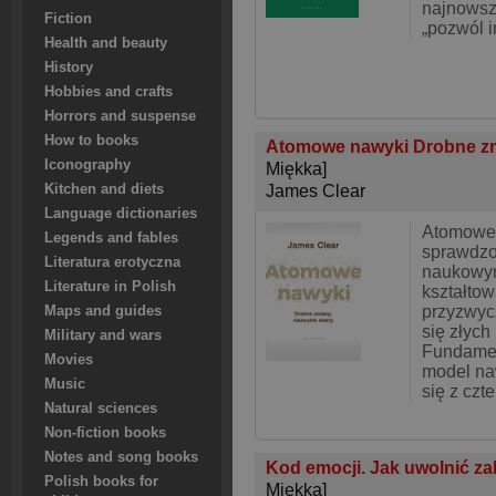
najnowsz
Fiction
„pozwól i
Health and beauty
History
Hobbies and crafts
Horrors and suspense
How to books
Atomowe nawyki Drobne zm
Iconography
Miękka]
Kitchen and diets
James Clear
Language dictionaries
Atomowe 
Legends and fables
sprawdzo
Literatura erotyczna
naukowy
Literature in Polish
kształto
przyzwyc
Maps and guides
się złyc
Military and wars
Fundamen
Movies
model na
Music
się z czt
Natural sciences
Non-fiction books
Notes and song books
Kod emocji. Jak uwolnić za
Polish books for
Miękka]