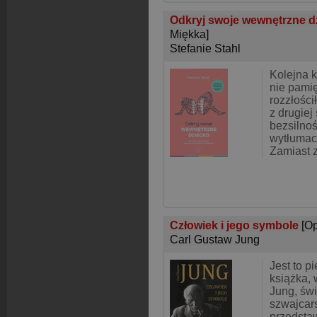
Odkryj swoje wewnętrzne d
Miękka]
Stefanie Stahl
Kolejna k
nie pami
rozzłości
z drugiej
bezsilnoś
wytłumacz
Zamiast 
Człowiek i jego symbole
[O
Carl Gustaw Jung
Jest to p
książka, 
Jung, św
szwajcar
przedsta