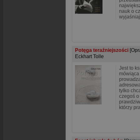
najwięks
nauk o cz
wyjaśnia
Potęga teraźniejszości
[Opr
Eckhart Tolle
Jest to ks
mówiąca 
prowadzą
adresowan
tylko chc
czegoś o
prawdziwe
którzy pr