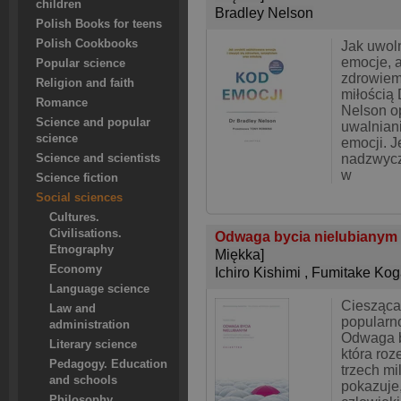
children
Bradley Nelson
Polish Books for teens
Polish Cookbooks
Jak uwol
emocje, a
Popular science
zdrowiem
Religion and faith
miłością 
Romance
Nelson o
Science and popular
uwalnian
science
emocji. J
nadzwycz
Science and scientists
w
Science fiction
Social sciences
Cultures.
Civilisations.
Odwaga bycia nielubianym 
Etnography
Miękka]
Economy
Ichiro Kishimi
,
Fumitake Kog
Language science
Ciesząca
Law and
popularn
administration
Odwaga b
Literary science
która roz
Pedagogy. Education
trzech mi
and schools
pokazuje,
Philosophy