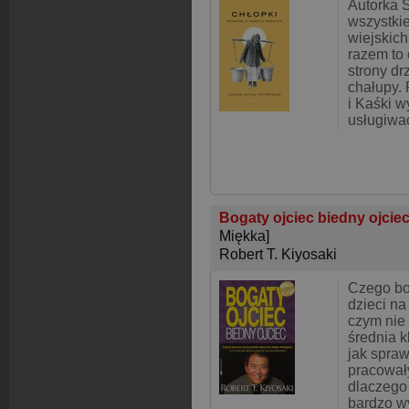
Autorka 
wszystki
wiejskich
razem to 
strony dr
chałupy.
i Kaśki w
usługiwa
Bogaty ojciec biedny ojcie
Miękka]
Robert T. Kiyosaki
Czego bo
dzieci na
czym nie 
średnia k
jak spraw
pracowały
dlaczego
bardzo w