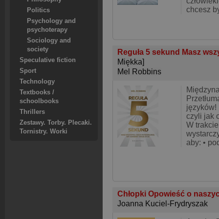
człowiek
chcesz b
Politics
Psychology and
psychoterapy
Sociology and
society
Reguła 5 sekund Masz wszy
Speculative fiction
Miękka]
Sport
Mel Robbins
Technology
Międzyna
Textbooks /
Przetłum
schoolbooks
języków!
Thrillers
czyli jak
Zestawy. Torby. Plecaki.
W trakcie
Tornistry. Worki
wystarczy
aby: • po
Chłopki Opowieść o naszy
Joanna Kuciel-Frydryszak