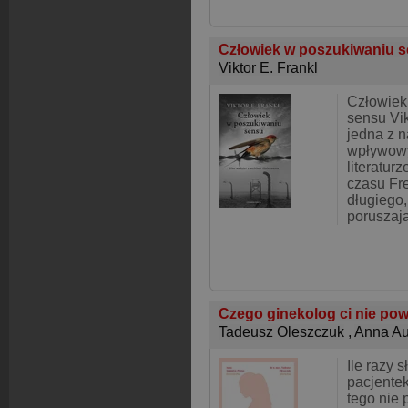
Człowiek w poszukiwaniu 
Viktor E. Frankl
Człowiek
sensu Vik
jedna z n
wpływowy
literatur
czasu Fr
długiego,
poruszaj
Czego ginekolog ci nie po
Tadeusz Oleszczuk
,
Anna Au
Ile razy 
pacjentek
tego nie 