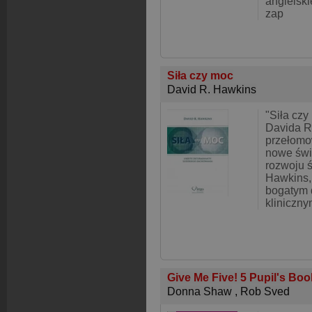
angielski
zap
Siła czy moc
David R. Hawkins
"Siła czy
Davida R
przełomo
nowe świa
rozwoju 
Hawkins,
bogatym
kliniczny
Give Me Five! 5 Pupil's Bo
Donna Shaw
,
Rob Sved