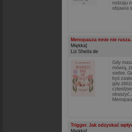
rodzaju n
objawia s
Menopauza mnie nie rusza. 
Miękka]
Liz Sheila de
Gdy masz
mówią, ż
siebie. G
byś zaak
gdy zbliż
czterdzie
straszyć
Menopauz
Trigger. Jak odzyskać wpływ
Miękka]