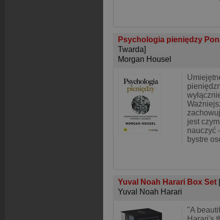
Psychologia pieniędzy Pon
Twarda]
Morgan Housel
Umiejętn
pieniędzm
wyłącznie
Ważniejsz
zachowuj
jest czym
nauczyć 
bystre o
Yuval Noah Harari Box Set
Yuval Noah Harari
"A beauti
Harari's