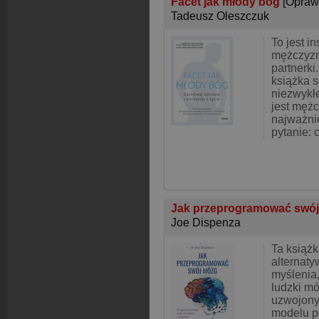
Facet jak młody bóg
[Opraw
Tadeusz Oleszczuk
To jest in
mężczyzny
partnerki
książka s
niezwykłe
jest męż
najważni
pytanie: 
Jak przeprogramować swó
Joe Dispenza
Ta książk
alternat
myślenia,
ludzki mó
uzwojony
modelu p