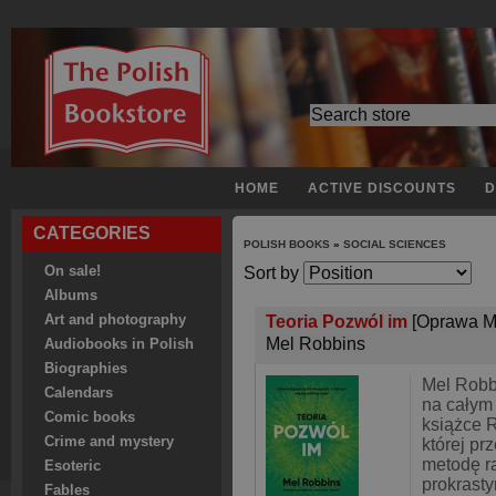
HOME
ACTIVE DISCOUNTS
D
CATEGORIES
POLISH BOOKS
»
SOCIAL SCIENCES
On sale!
Sort by
Albums
Art and photography
Teoria Pozwól im
[Oprawa M
Mel Robbins
Audiobooks in Polish
Biographies
Mel Robb
Calendars
na całym 
Comic books
książce 
Crime and mystery
której pr
metodę r
Esoteric
prokrast
Fables