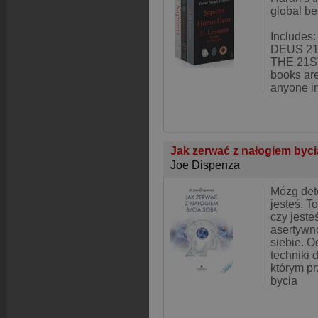
global bes
Include
DEUS 2
THE 21S
books are
anyone in
Jak zerwać z nałogiem byc
Joe Dispenza
Mózg dete
jesteś. T
czy jeste
asertywn
siebie. O
techniki 
którym p
bycia