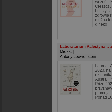
wcześnie
Oleszczu
holistycz
zdrowia k
można le
gineko
Laboratorium Palestyna. Jak
Miękka]
Antony Loewenstein
Laureat 
2023, na
dziennika
Australi
Prize 20
przyznaw
promując
Ponad 10