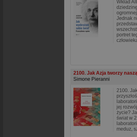
Wkład Alb
dziedzinę
ogromnej 
Jednak ni
przedsta
wszechstr
portret t
człowieka
2100. Jak Azja tworzy nasz
Simone Pieranni
2100. Jak
przyszłoś
laborator
jej rozw
życie? J
świat w 
laborator
meduz, s