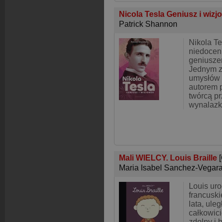
Nicola Tesla Geniusz i wizj
Patrick Shannon
Nikola Te
niedocen
geniuszem
Jednym z
umysłów 
autorem 
twórcą p
wynalazkó
Mali WIELCY. Louis Braille
Maria Isabel Sanchez-Vegar
Louis uro
francuski
lata, ule
całkowici
zdolny i 