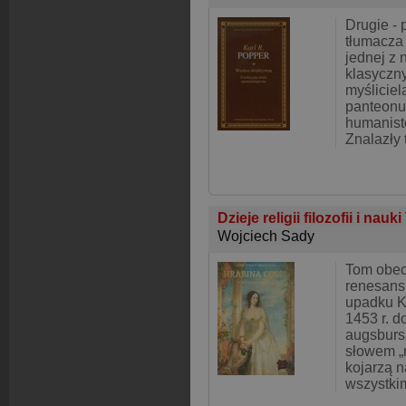
Drugie -
tłumacza
jednej z 
klasyczny
myślicie
panteonu
humanist
Znalazły
Dzieje religii filozofii i nau
Wojciech Sady
Tom obec
renesansu
upadku K
1453 r. d
augsburs
słowem „
kojarzą 
wszystkim