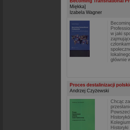
Becoming Transnational Pro
Miękka]
Izabela Wagner
Becoming
Professio
w jaki s
zajmujące
członkam
społeczno
lokalneg
głównie 
Proces destalinizacji polski
Andrzej Czyżewski
Chcąc za
przesłan
Powszec
Historykó
Kolegium
Historyki