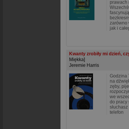
prawach 
Wszechśw
fascynuj
bezkresn
zarówno 
jak i całe
Kwanty zrobiły mi dzień, cz
Miękka]
Jeremie Harris
Godzina 
na dźwię
zęby, pij
rozpoczy
we wszec
do pracy 
słuchasz 
telefon