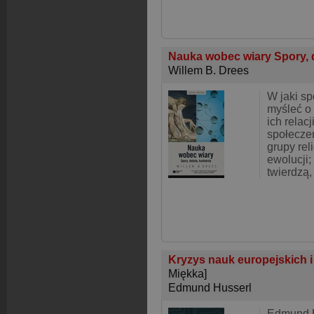
Nauka wobec wiary Spory, 
Willem B. Drees
W jaki s
myśleć o 
ich relac
społecze
grupy rel
ewolucji;
twierdzą,
Kryzys nauk europejskich 
Miękka]
Edmund Husserl
Edmund H