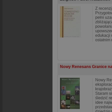
Z recenzj
Przygoto
pełni uz
zbliżając
powołania
upowszec
edukacji 
ostatnim 
Nowy Renesans Granice n
Nowy Ren
eksplorac
krajobra
Staram si
śledzić r
idee najw
przedstaw
dziedzin 