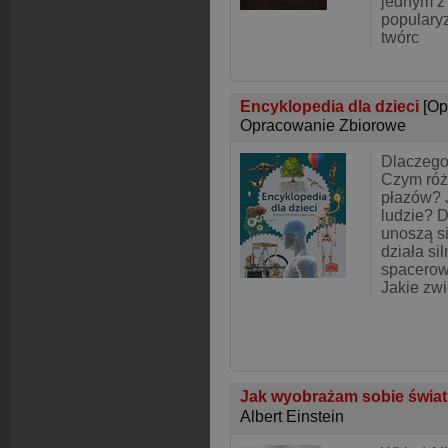
jednym z
popularyz
twórc
Encyklopedia dla dzieci
[Op
Opracowanie Zbiorowe
Dlaczego
Czym róż
płazów? 
ludzie? 
unoszą s
działa si
spacerow
Jakie zw
Jak wyobrażam sobie świat 
Albert Einstein