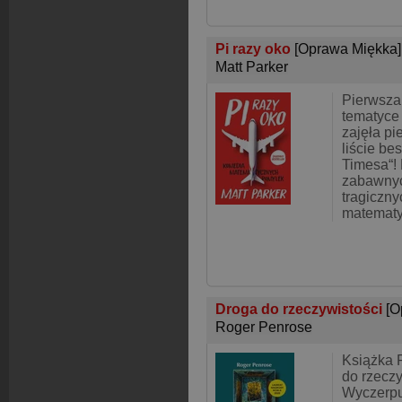
Pi razy oko
[Oprawa Miękka]
Matt Parker
Pierwsza 
tematyce
zajęła pi
liście be
Timesa“! 
zabawnyc
tragiczn
matemat
Droga do rzeczywistości
[O
Roger Penrose
Książka 
do rzeczy
Wyczerpu