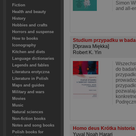
Simon Win
Fiction
and all-
Health and beauty
History
Hobbies and crafts
Horrors and suspense
How to books
Studium przypadku w bada
Iconography
[Oprawa Miękka]
Kitchen and diets
Robert K. Yin
Language dictionaries
Wszechs
Legends and fables
do badań
Literatura erotyczna
przypadk
Literature in Polish
prowadzo
przypadk
Maps and guides
pozwalaj
Military and wars
konkretn
Movies
Podręczn
Music
Natural sciences
Non-fiction books
Notes and song books
Homo deus Krótka historia 
Polish books for
Yuval Noah Harari