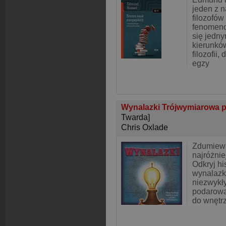
jeden z 
filozofów
fenomenol
się jedny
kierunkó
filozofii,
egzy
Wynalazki Trójwymiarowa po
Twarda]
Chris Oxlade
Zdumiewa
najróżni
Odkryj hi
wynalazkó
niezwykł
podarowal
do wnętr