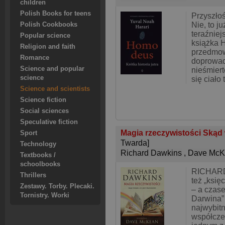
children
Polish Books for teens
Przyszło
Nie, to j
Polish Cookbooks
teraźniej
Popular science
książka 
Religion and faith
przedmow
Romance
doprowad
Science and popular
nieśmiert
science
się ciało 
Science and scientists
Science fiction
Social sciences
Speculative fiction
Magia rzeczywistości Skąd 
Sport
Twarda]
Technology
Richard Dawkins
,
Dave McK
Textbooks /
schoolbooks
RICHARD
Thrillers
też „ksi
Zestawy. Torby. Plecaki.
– a czase
Tornistry. Worki
Darwina” 
najwybitn
współcze