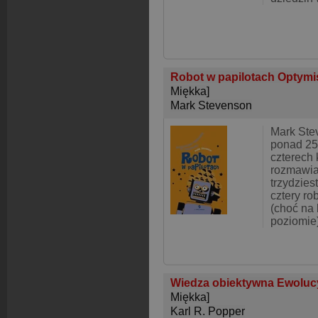
Robot w papilotach Optymi
Miękka]
Mark Stevenson
Mark Ste
ponad 25 
czterech 
rozmawia
trzydzies
cztery ro
(choć na
poziomie
Wiedza obiektywna Ewolucyj
Miękka]
Karl R. Popper