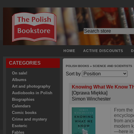
HOME
ACTIVE DISCOUNTS
D
CATEGORIES
POLISH BOOKS
»
SCIENCE AND SCIENTISTS
On sale!
Sort by
Albums
Art and photography
Knowing What We Know The
[Oprawa Miękka]
Audiobooks in Polish
Simon Winchester
Biographies
Calendars
From the c
Comic books
encyclope
Crime and mystery
from anc
modern k
Esoteric
—here is
Fables