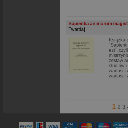
Sapientia animorum magistr
Twarda]
Książka 
"Sapient
est", czy
mistrzyni
zestaw a
studiów 
wartości
wartości 
1
2
3