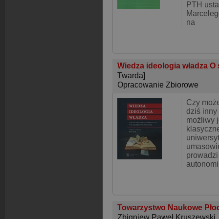
PTH usta
Marceleg
na
Wiedza ideologia władza O 
Twarda]
Opracowanie Zbiorowe
Czy może
dziś inny
możliwy j
klasycznej
uniwersy
umasowie
prowadzi 
autonomi
Towarzystwo Naukowe Pło
Zbigniew Paweł Kruszewski