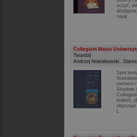
uczyć, al
dostępne
nauk
Collegium Maius Uniwersyte
Twarda]
Andrzej Nowakowski
,
Stanis
Spis treś
Nowakow
cieniem /
Shadow S
Collegiu
historii, z
obyczaje
L