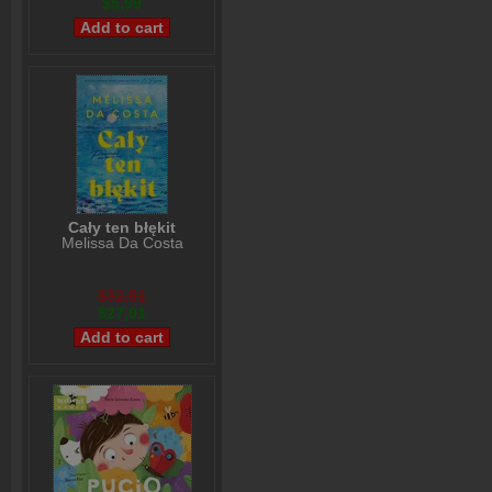
$5,99
Cały ten błękit
Melissa Da Costa
$32,81
$27,01