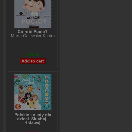
Co robi Pucio?
Marta Galewska-Kustra
$15,99
Polskie kolędy dla
dzieci. Słuchaj i
śpiewaj
Anna Podgórska