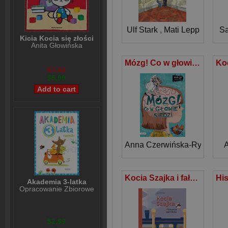
Ulf Stark
,
Mati Lepp
Sa
Kicia Kocia się złości
Anita Głowińska
Mózg! Co w głowie siedzi
$7,99
$5,99
Anna Czerwińska-Rydel
A
Kocia Szajka i fałszerze pierników
Akademia 3-latka
Opracowanie Zbiorowe
$2,99