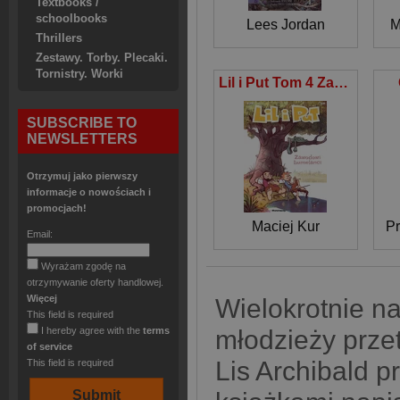
Textbooks /
schoolbooks
Lees Jordan
M
Thrillers
Zestawy. Torby. Plecaki.
Tornistry. Worki
Lil i Put Tom 4 Zawodowi bumelanci
SUBSCRIBE TO
NEWSLETTERS
Otrzymuj jako pierwszy
informacje o nowościach i
promocjach!
Maciej Kur
Pr
Email:
Wyrażam zgodę na
otrzymywanie oferty handlowej.
Więcej
Wielokrotnie na
This field is required
I hereby agree with the
terms
młodzieży prze
of service
Lis Archibald 
This field is required