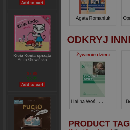
Agata Romaniuk
ODKRYJ INN
Żywienie dzieci
Kicia Kocia sprząta
Anita Głowińska
$7,99
$5,99
Halina Woś
,
Anna Staszew
B
PRODUCT TAG