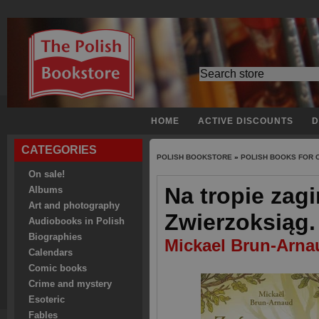
HOME
ACTIVE DISCOUNTS
D
CATEGORIES
POLISH BOOKSTORE
»
POLISH BOOKS FOR 
On sale!
Na tropie zag
Albums
Art and photography
Zwierzoksiąg.
Audiobooks in Polish
Biographies
Mickael Brun-Arna
Calendars
Comic books
Crime and mystery
Esoteric
Fables