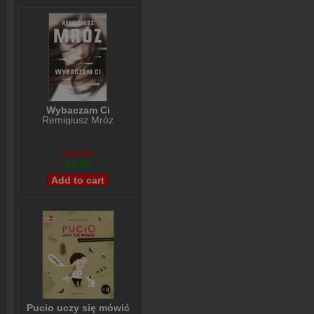
Wybaczam Ci
Remigiusz Mróz
$12,99
$9,99
Pucio uczy się mówić