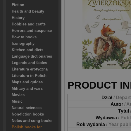
Fiction
Health and beauty
History
Hobbies and crafts
Horrors and suspense
How to books
Iconography
Kitchen and diets
Language dictionaries
Legends and fables
Literatura erotyczna
Literature in Polish
PRODUCT IN
Maps and guides
Military and wars
Movies
Dział
/ Depar
Music
Autor
/ A
Natural sciences
Tytuł
Non-fiction books
Wydawca
/ Pub
Notes and song books
Rok wydania
/ Year publ
Polish books for