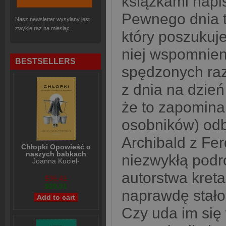
książkami napi
Pewnego dnia tr
Nasz newsletter wysyłany jest
zwykle raz na miesiąc.
który poszukuje
niej wspomnieni
BESTSELLERS
spędzonych raz
z dnia na dzie
że to zapominal
osobników) odb
Archibald z Fe
Chłopki Opowieść o
naszych babkach
niezwykłą podró
Joanna Kuciel-
Frydryszak
autorstwa kreta
$36,41
$29,01
naprawdę stało
Czy uda im się