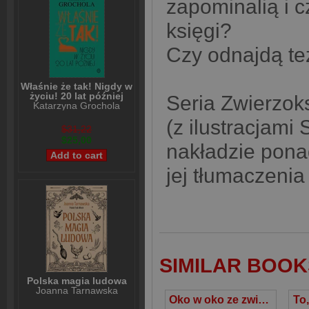
zapominalią i 
księgi?
Czy odnajdą te
Właśnie że tak! Nigdy w
życiu! 20 lat później
Seria Zwierzok
Katarzyna Grochola
(z ilustracjami
$31,22
$25,00
nakładzie pona
jej tłumaczenia
SIMILAR BOOK
Polska magia ludowa
Joanna Tarnawska
Oko w oko ze zwierzakiem
To