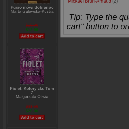
Mickael Brun-Arnaud
(2)
Pucio mówi dobranoc
Marta Galewska-Kustra
Tip: Type the qua
cart" button to or
$15,99
$12,99
Fiolet. Kolory zła. Tom
7
Małgorzata Oliwia
Sobczak
$31,68
$26,00