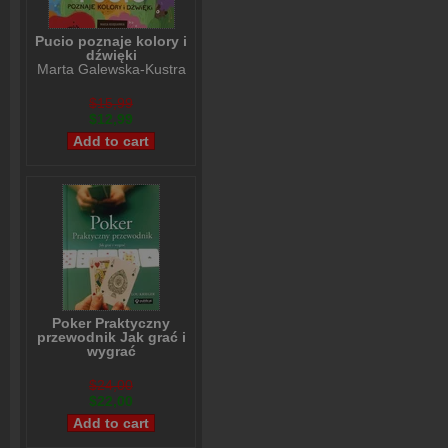
Pucio poznaje kolory i
dźwięki
Marta Galewska-Kustra
$15,99
$12,99
Poker Praktyczny
przewodnik Jak grać i
wygrać
Lou Krieger
$24,00
$22,00