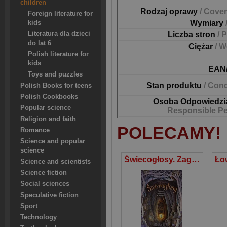
children
Rodzaj oprawy
/ Cover
Foreign literature for
Wymiary
kids
Literatura dla dzieci
Liczba stron
/ 
do lat 6
Ciężar
/ W
Polish literature for
kids
EAN
Toys and puzzles
Stan produktu
/ Cond
Polish Books for teens
Polish Cookbooks
Osoba Odpowiedzi
Popular science
Responsible P
Religion and faith
POLECAMY!
Romance
Science and popular
science
Świecogłosy. Zagubieni i odnalezieni w labiryncie
Science and scientists
Science fiction
Social sciences
Speculative fiction
Sport
Technology