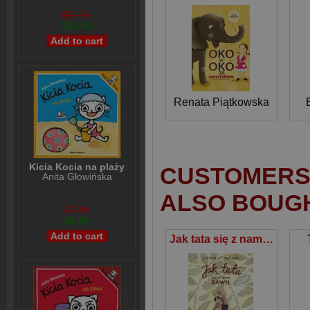
$31,91
$25,00
Renata Piątkowska
Kicia Kocia na plaży
CUSTOMERS 
Anita Głowińska
ALSO BOUG
$7,99
$5,99
Jak tata się z nami bawił