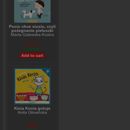
Pucio chce siusiu, czyli
pożegnanie pieluszki
Marta Galewska-Kustra
$15,99
$12,99
Kicia Kocia gotuje
Anita Głowińska
$8,00