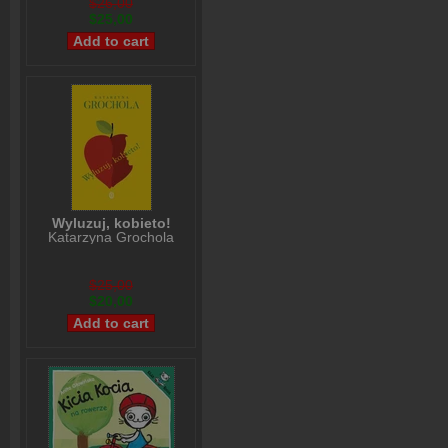
$26,00
$25,00
Wyluzuj, kobieto!
Katarzyna Grochola
$25,00
$20,00