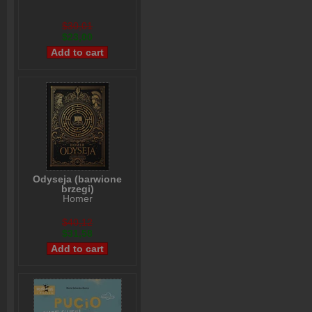
$30,01
$23,00
Odyseja (barwione
brzegi)
Homer
$40,12
$31,58