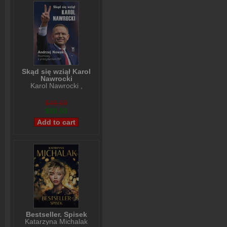
Skąd się wziął Karol
Nawrocki
Karol Nawrocki
,
Andrzej Nowak
$49,69
$39,53
Bestseller. Spisek
Katarzyna Michalak