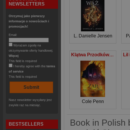
NEWSLETTERS
Otrzymuj jako pierwszy
informacje o nowościach i
promocjach!
Email:
L. Danielle Jensen
P
Wyrażam zgodę na
otrzymywanie oferty handlowej.
Klątwa Przodków Tom 3 Część 1 Żar Wiecznego Płomienia
Więcej
This field is required
I hereby agree with the
terms
of service
This field is required
Nasz newsletter wysyłany jest
Cole Penn
zwykle raz na miesiąc.
Book in Polish 
BESTSELLERS