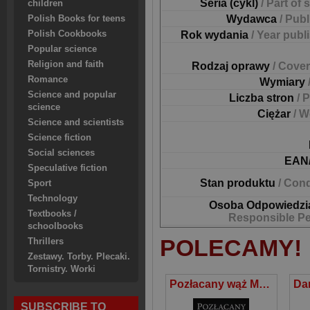
Seria (cykl)
/ Part of 
children
Wydawca
/ Pub
Polish Books for teens
Polish Cookbooks
Rok wydania
/ Year publ
Popular science
Religion and faith
Rodzaj oprawy
/ Cover
Romance
Wymiary
Science and popular
Liczba stron
/ 
science
Ciężar
/ W
Science and scientists
Science fiction
Social sciences
EAN
Speculative fiction
Stan produktu
/ Cond
Sport
Technology
Osoba Odpowiedzi
Textbooks /
Responsible P
schoolbooks
POLECAMY!
Thrillers
Zestawy. Torby. Plecaki.
Tornistry. Worki
Pozłacany wąż Mroczne wybrzeża Tom 3
SUBSCRIBE TO