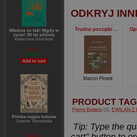
ODKRYJ INN
Trudne początki Okręg Mazurski 1945-1946
Właśnie że tak! Nigdy w
życiu! 20 lat później
Katarzyna Grochola
$31,10
$24,93
Marcin Płotek
PRODUCT TAG
Pierre Bottero
(3)
,
EWILAN Z
Polska magia ludowa
Joanna Tarnawska
Tip: Type the qua
cart" button to or
$31,78