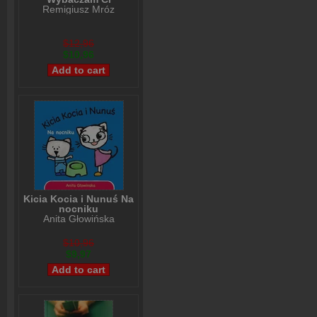
Remigiusz Mróz
$12,96
$10,96
Kicia Kocia i Nunuś Na
nocniku
Anita Głowińska
$10,96
$9,97