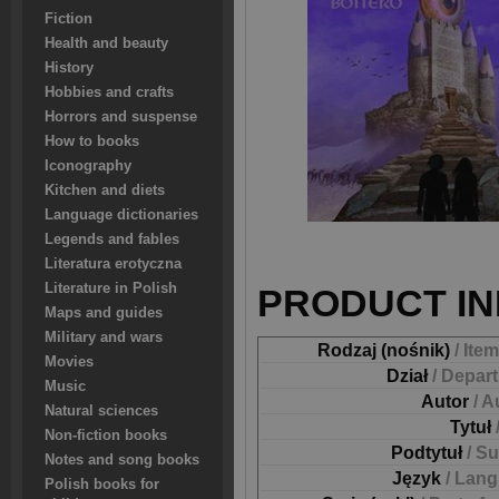
Fiction
Health and beauty
History
Hobbies and crafts
Horrors and suspense
How to books
Iconography
Kitchen and diets
Language dictionaries
Legends and fables
Literatura erotyczna
Literature in Polish
PRODUCT IN
Maps and guides
Military and wars
Rodzaj (nośnik)
/ Ite
Movies
Dział
/ Depar
Music
Autor
/ A
Natural sciences
Tytuł
Non-fiction books
Podtytuł
/ Su
Notes and song books
Język
/ Lan
Polish books for