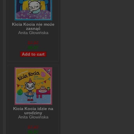
Kicia Kocia nie może
zasnąć
Anita Głowińska
$7,97
$6,97
Kicia Kocia idzie na
urodziny
Anita Głowińska
$7,97
$6,97