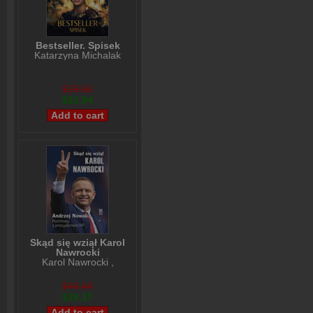
Bestseller. Spisek
Katarzyna Michalak
$29,92
$22,94
Skąd się wziął Karol
Nawrocki
Karol Nawrocki
,
Andrzej Nowak
$49,48
$39,37