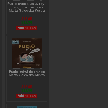
Pucio chce siusiu, czyli
pożegnanie pieluszki
Marta Galewska-Kustra
$15,95
$12,96
Pucio mówi dobranoc
Marta Galewska-Kustra
$15,95
$12,96