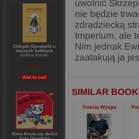
uwolnić Skrzep
nie będzie trwa
zdradziecką str
Imperium, ale t
Nim jednak Ewil
Chłopki Opowieść o
naszych babkach
zaatakują ja jes
Joanna Kuciel-
Frydryszak
$36,25
$30,36
SIMILAR BOOK
Trzecia Wyspa
Kicia Kocia się złości
Anita Głowińska