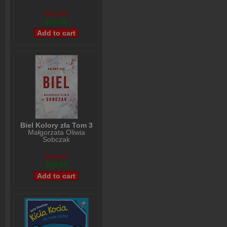
$15,95
$12,96
Biel Kolory zła Tom 3
Małgorzata Oliwia
Sobczak
$26,92
$22,94