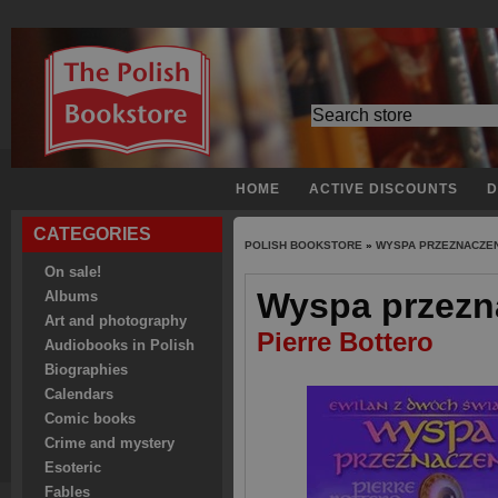
HOME
ACTIVE DISCOUNTS
D
CATEGORIES
POLISH BOOKSTORE
»
WYSPA PRZEZNACZEN
On sale!
Wyspa przezna
Albums
Art and photography
Pierre Bottero
Audiobooks in Polish
Biographies
Calendars
Comic books
Crime and mystery
Esoteric
Fables