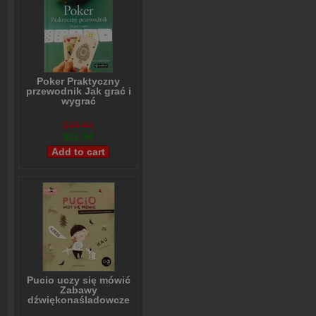
Poker Praktyczny
przewodnik Jak grać i
wygrać
Lou Krieger
$23,93
$21,94
Pucio uczy się mówić
Zabawy
dźwiękonaśladowcze
dla najmłodszych