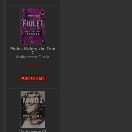
Fiolet. Kolory zła. Tom
7
Małgorzata Oliwia
Sobczak
$31,55
$27,92
Wybaczam Ci