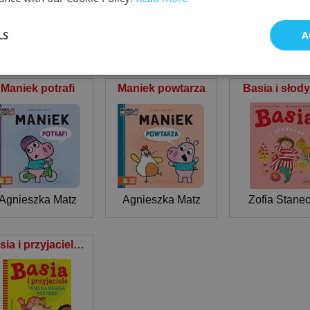
LS
A
STOMERS WHO BOUGHT THIS ITE
Maniek potrafi
Maniek powtarza
Basia i słod
Agnieszka Matz
Agnieszka Matz
Zofia Stane
Basia i przyjaciele Wielka księga przygód