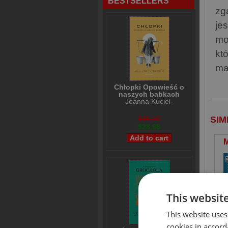
BESTSELLERS
zg
je
mo
kt
ma
Chłopki Opowieść o
naszych babkach
Joanna Kuciel-
Frydryszak
$36,38
SIM
$28,98
M
This websit
This website uses
cookies in accord