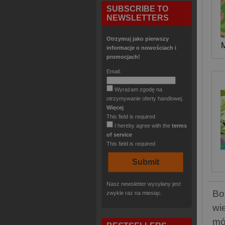
SUBSCRIBE TO
NEWSLETTERS
Otrzymuj jako pierwszy
M
informacje o nowościach i
promocjach!
Email:
Wyrażam zgodę na
otrzymywanie oferty handlowej.
Więcej
This field is required
I hereby agree with the
terms
of service
This field is required
Nasz newsletter wysyłany jest
Bo
zwykle raz na miesiąc.
wi
mó