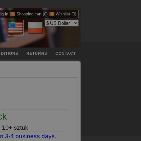
og in
Shopping cart
(0)
Wishlist
(0)
DITIONS
RETURNS
CONTACT
ck
e
10+ sztuk
in 3-4 business days.