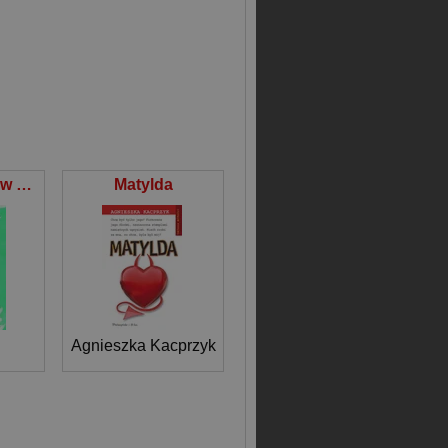
Twórcza wiara w siebie Jak uwolnić w każdym z nas kreatywny potencjał
Matylda
vid Kelley
Agnieszka Kacprzyk