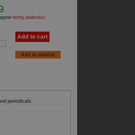
9
tępne
formy płatności
.
and periodicals