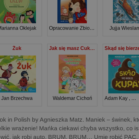
arianna Oklejak
Opracowanie Zbiorowe
Jujja Wiesla
Żuk
Jak się masz Cukierku?
Jan Brzechwa
Waldemar Cichoń
Adam Kay
,
Hen
ok in Polish by Agnieszka Matz. Maniek – świnek, kt
elkie wrażenie! Mańka ciekawi chyba wszystko, co is
wić, jak robi auto. BRUM, BRUM… Umie robić PAC,