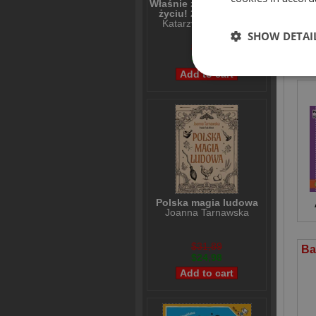
Właśnie że tak! Nigdy w
życiu! 20 lat później
Katarzyna Grochola
SHOW DETAI
$31,21
CU
$24,98
Polska magia ludowa
Joanna Tarnawska
$31,89
$24,98