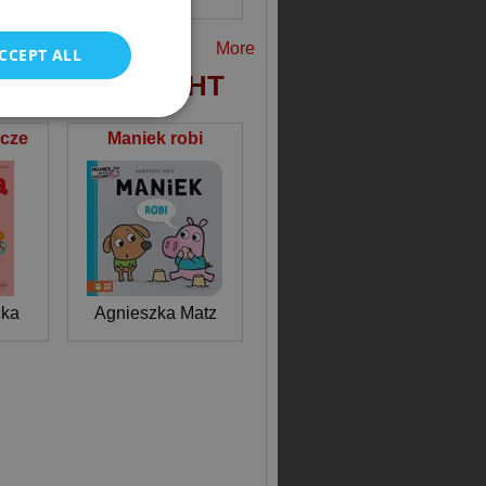
POLISH
More
CCEPT ALL
M ALSO BOUGHT
ycze
Maniek robi
cka
Agnieszka Matz