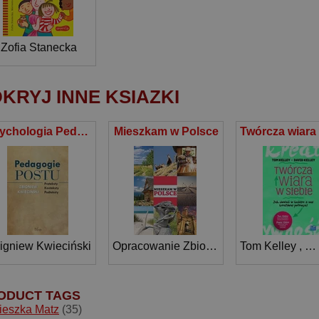
Zofia Stanecka
KRYJ INNE KSIAZKI
Psychologia Pedagogie postu Preteksty – konteksty – podteksty
Mieszkam w Polsce
igniew Kwieciński
Opracowanie Zbiorowe
Tom Kelley
,
Da
ODUCT TAGS
ieszka Matz
(35)