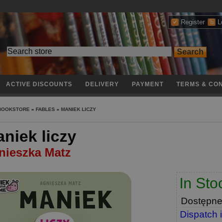
Register
L
ACTIVE DISCOUNTS
DELIVERY
PAYMENT
TERMS & CON
 BOOKSTORE
»
FABLES
»
MANIEK LICZY
niek liczy
nieszka Matz
In Sto
Dostępn
Dispatch 