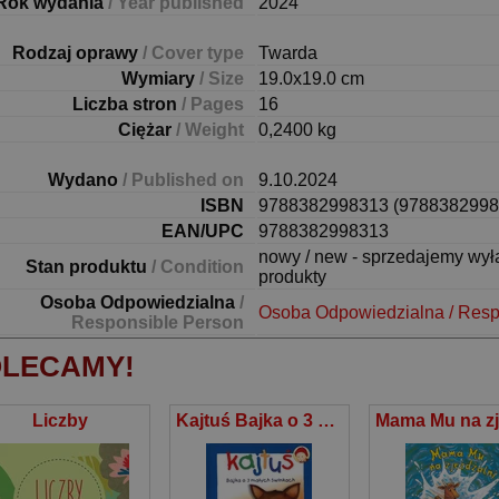
Rok wydania
/ Year published
2024
Rodzaj oprawy
/ Cover type
Twarda
Wymiary
/ Size
19.0x19.0 cm
Liczba stron
/ Pages
16
Ciężar
/ Weight
0,2400 kg
Wydano
/ Published on
9.10.2024
ISBN
9788382998313 (9788382998
EAN/UPC
9788382998313
nowy / new - sprzedajemy wy
Stan produktu
/ Condition
produkty
Osoba Odpowiedzialna
/
Osoba Odpowiedzialna / Resp
Responsible Person
LECAMY!
Liczby
Kajtuś Bajka o 3 małych świnkach