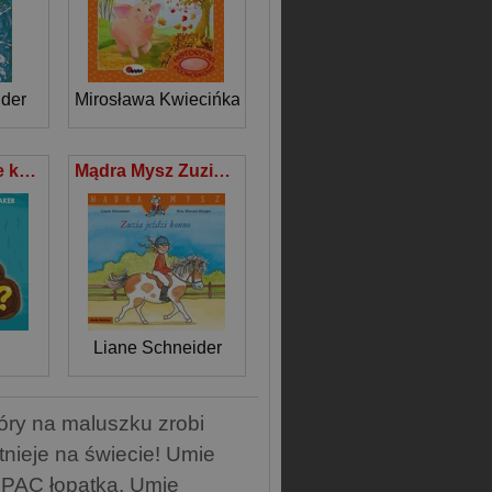
nder
Mirosława Kwiecińka
Skąd się bierze kupa?
Mądra Mysz Zuzia jeździ konno
ry Paker
Liane Schneider
óry na maluszku zrobi
tnieje na świecie! Umie
 PAC łopatką. Umie