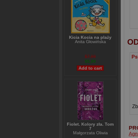
Kicia Kocia na plaży
OD
Anita Głowińska
$7,99
$5,99
Zb
Fiolet. Kolory zła. Tom
PR
7
Małgorzata Oliwia
Agn
Sobczak