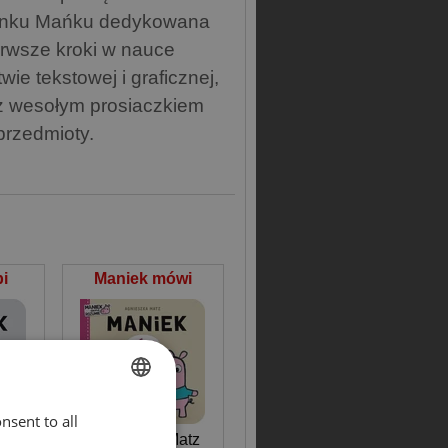
inku Mańku dedykowana
ierwsze kroki w nauce
ie tekstowej i graficznej,
 z wesołym prosiaczkiem
przedmioty.
i
Maniek mówi
nsent to all
ENGLISH
atz
Agnieszka Matz