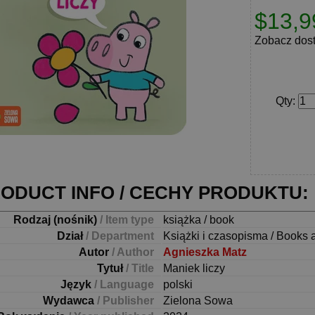
$13,9
Zobacz dos
Qty
:
ODUCT INFO / CECHY PRODUKTU:
Rodzaj (nośnik)
/ Item type
książka / book
Dział
/ Department
Książki i czasopisma / Books 
Autor
/ Author
Agnieszka Matz
Tytuł
/ Title
Maniek liczy
Język
/ Language
polski
Wydawca
/ Publisher
Zielona Sowa