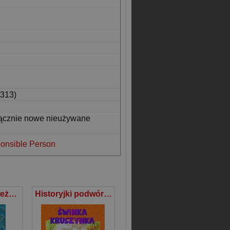
313)
łącznie nowe nieużywane
onsible Person
Mama Mu na zjeżdżalni
Historyjki podwórkowe Świnka Kruszynka