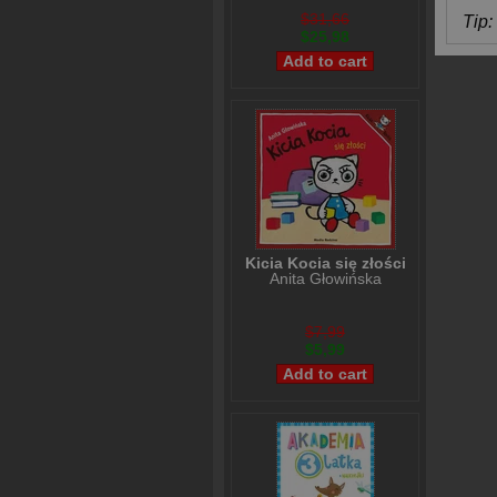
$31,66
Tip: 
$25,98
Kicia Kocia się złości
Anita Głowińska
$7,99
$5,99