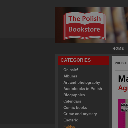
HOME
CATEGORIES
POLISH
On sale!
Ma
Albums
Art and photography
Ag
Audiobooks in Polish
Biographies
Calendars
Comic books
Crime and mystery
Esoteric
Fables