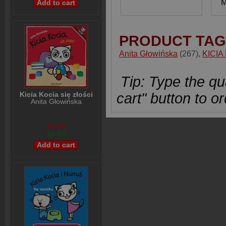
M
PRODUCT TAG
Anita Głowińska
(267)
,
KICIA
Tip: Type the qua
Kicia Kocia się złości
cart" button to or
Anita Głowińska
$7,99
$5,99