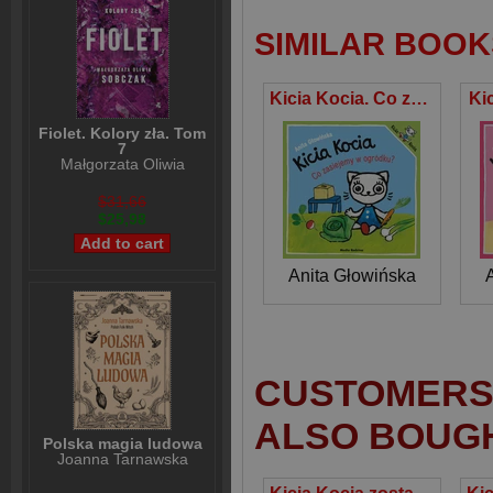
SIMILAR BOOK
Kicia Kocia. Co zasiejemy w ogródku?
Ki
Fiolet. Kolory zła. Tom
7
Małgorzata Oliwia
Sobczak
$31,66
$25,98
Anita Głowińska
CUSTOMERS 
ALSO BOUG
Polska magia ludowa
Joanna Tarnawska