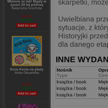
skarpetki, moż
Właśnie że tak! Nigdy w
życiu! 20 lat później
Katarzyna Grochola
$31,21
Uwielbiana prze
$24,98
sytuacje, z kt
Historyjki prz
dla danego eta
INNE WYDAN
Kicia Kocia na plaży
Nośnik
Opr
Anita Głowińska
Type
Cov
książka / book
Mię
$7,99
książka / book
Mię
$6,99
książka / book
Mię