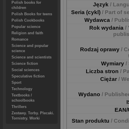
Polish books for
Język
/ Lang
children
Seria (cykl)
/ Part of s
Polish Books for teens
Wydawca
/ Publ
Polish Cookbooks
Popular science
Rok wydania
/
Religion and faith
publi
Romance
Science and popular
Rodzaj oprawy
/ C
science
Science and scientists
Wymiary
/
Science fiction
Social sciences
Liczba stron
/ P
Speculative fiction
Ciężar
/ We
Sport
Technology
Wydano
/ Publishe
Textbooks /
schoolbooks
Thrillers
EAN/
Zestawy. Torby. Plecaki.
Tornistry. Worki
Stan produktu
/ Cond