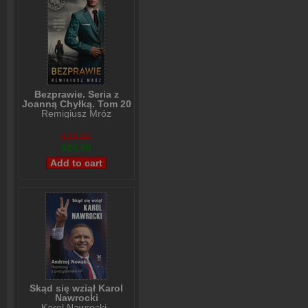
Bezprawie. Seria z
Joanną Chyłką. Tom 20
Remigiusz Mróz
$28,99
$26,99
Skąd się wziął Karol
Nawrocki
Karol Nawrocki
,