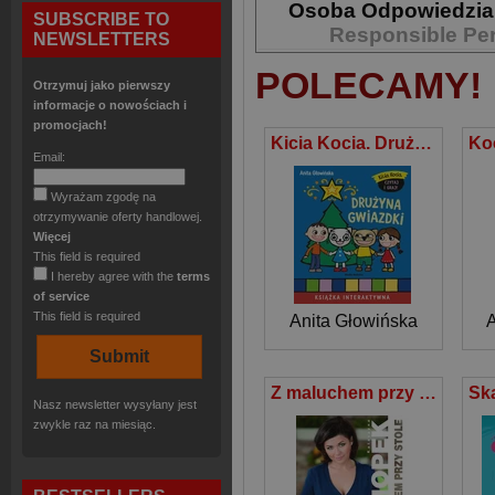
Osoba Odpowiedzia
SUBSCRIBE TO
Responsible Pe
NEWSLETTERS
POLECAMY!
Otrzymuj jako pierwszy
informacje o nowościach i
promocjach!
Kicia Kocia. Drużyna Gwiazdki
Email:
Wyrażam zgodę na
otrzymywanie oferty handlowej.
Więcej
This field is required
I hereby agree with the
terms
of service
This field is required
Anita Głowińska
A
Z maluchem przy stole
Nasz newsletter wysyłany jest
zwykle raz na miesiąc.