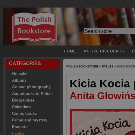
HOME
ACTIVE DISCOUNTS
D
CATEGORIES
POLISH BOOKSTORE
»
FABLES
»
KICIA KOC
On sale!
Kicia Kocia
Albums
Art and photography
Anita Głowiń
Audiobooks in Polish
Biographies
Calendars
Comic books
Crime and mystery
Esoteric
Fables