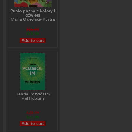
Pucio poznaje kolory i
dźwięki
Marta Galewska-Kustra
$15,99
$12,99
Teoria Pozwól im
Mel Robbins
$29,99
$27,99