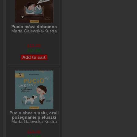
Pucio mówi dobranoc
Marta Galewska-Kustra
$15,99
$12,99
Pucio chce siusiu, czyli
pożegnanie pieluszki
Marta Galewska-Kustra
$15,99
$12,99