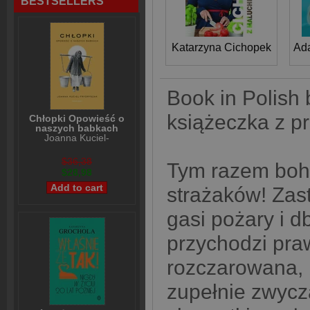
BESTSELLERS
Katarzyna Cichopek
Ad
Book in Polish 
książeczka z pr
Chłopki Opowieść o
naszych babkach
Joanna Kuciel-
Frydryszak
$36,38
Tym razem boha
$28,98
strażaków! Zast
gasi pożary i 
przychodzi praw
rozczarowana, 
zupełnie zwycza