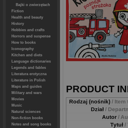
Bajki o zwierzętach
Fiction
Health and beauty
History
Hobbies and crafts
Horrors and suspense
How to books
Iconography
Kitchen and diets
Language dictionaries
Legends and fables
Literatura erotyczna
Literature in Polish
PRODUCT IN
Maps and guides
Military and wars
Movies
Rodzaj (nośnik)
/ Item
Music
Dział
/ Depart
Natural sciences
Autor
/ A
Non-fiction books
Tytuł
/
Notes and song books