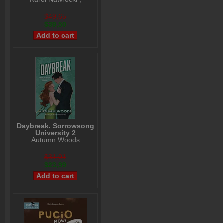
Andrzej Nowak
$49,65
$39,50
Daybreak. Sorrowsong
University 2
Autumn Woods
$31,01
$23,99