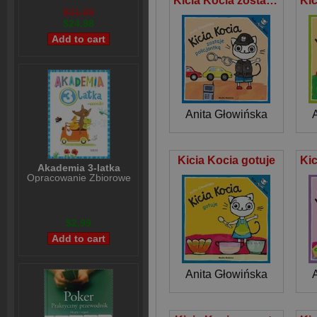
Kicia Kocia zostaje policjantką
$31,89
$24,98
Anita Głowińska
Kicia Kocia gotuje
Akademia 3-latka
Opracowanie Zbiorowe
$2,99
Anita Głowińska