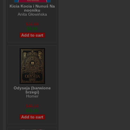
Kicia Kocia i Nunuś Na
nocniku
Anita Głowińska
$10,98
$8,99
Odyseja (barwione
brzegi)
Homer
$40,10
$31,55