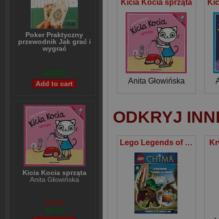
Kicia Kocia sprząta
Poker Praktyczny
przewodnik Jak grać i
wygrać
Lou Krieger
$23,99
Anita Głowińska
ODKRYJ INN
Lego Legends of Chima Zadanie naklejanie Wiek 5+
Kr
Kicia Kocia sprząta
Anita Głowińska
$7,99
$5,99