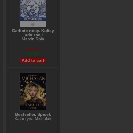
Garbate nosy. Kulisy
judaizacji
Marcin Rola
$26,99
$20,99
Bestseller. Spisek
Katarzyna Michalak
$29,99