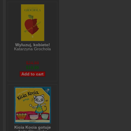
Wyluzuj, kobieto!
Katarzyna Grochola
$24,99
$19,99
Kicia Kocia gotuje