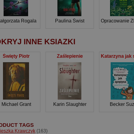
ałgorzata Rogala
Paulina Świst
KRYJ INNE KSIAZKI
Święty Piotr
Zaślepienie
Michael Grant
Karin Slaughter
Becker Su
ODUCT TAGS
ieszka Krawczyk
(163)