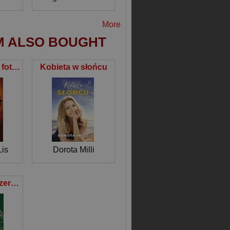
More
M ALSO BOUGHT
Sekret starych fotografii
Kobieta w słońcu
Lis
Dorota Milli
Zielarnia Jak czerpać ze skarbów natury