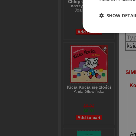
wł
Chłopki Opowieść o
naszych babkach
Joanna Kuciel-
Frydryszak
SHOW DETAI
IN
$36,39
$30,47
No
Ty
ksi
SIM
Kicia Kocia się złości
Anita Głowińska
$8,02
$6,01
Ag