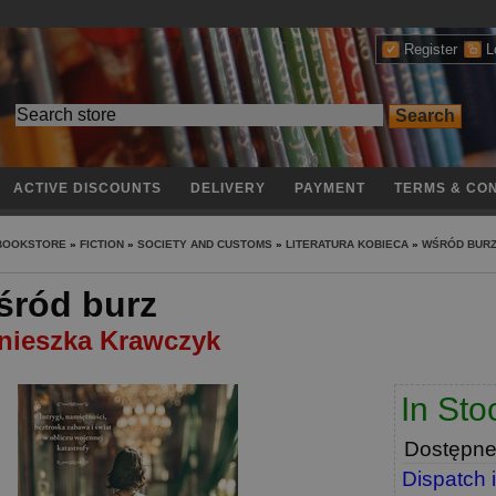
Register
L
ACTIVE DISCOUNTS
DELIVERY
PAYMENT
TERMS & CON
 BOOKSTORE
»
FICTION
»
SOCIETY AND CUSTOMS
»
LITERATURA KOBIECA
»
WŚRÓD BUR
śród burz
nieszka Krawczyk
In Sto
Dostępn
Dispatch 