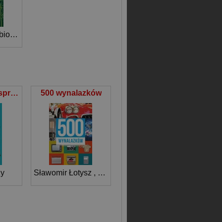
Opracowanie Zbiorowe
Katarzyna jak sprężyna Zwycięzca bierze wszystko
500 wynalazków
zy
Sławomir Łotysz
,
Dariusz Machla
,
Maciej Baczak