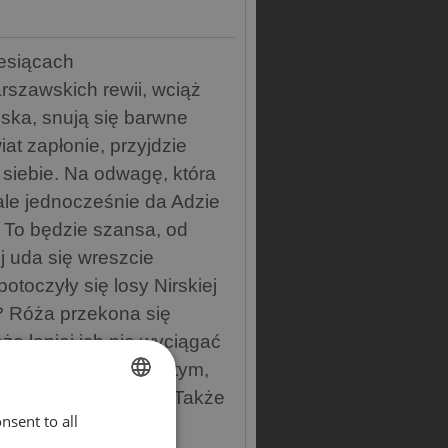
iesiącach
rszawskich rewii, wciąż
oska, snują się barwne
iat zapłonie, przyjdzie
 siebie. Na odwagę, która
ale jednocześnie da Adzie
To będzie szansa, od
 uda się wreszcie
otoczyły się losy Nirskiej
u? Róża przekona się
że lepiej ich nie wyciągać
amatyzmu opowieść o tym,
wierzyć w ocalenie. Także
nsent to all
ENGLISH
ności, żeby wskazać