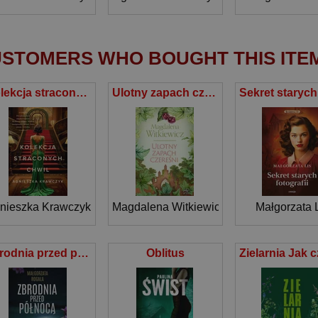
STOMERS WHO BOUGHT THIS ITE
Kolekcja straconych chwil
Ulotny zapach czereśni
nieszka Krawczyk
Magdalena Witkiewicz
Małgorzata 
Zbrodnia przed północą
Oblitus