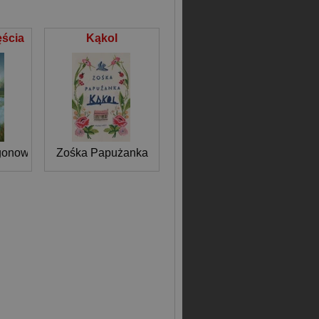
ęścia
Kąkol
gonowska
Zośka Papużanka