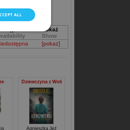
POLISH
CCEPT ALL
ostępność
Pokaż
vailability
Show
iedostępna
[pokaż]
ze
Dziewczyna z Woli
is
Agnieszka Jeż