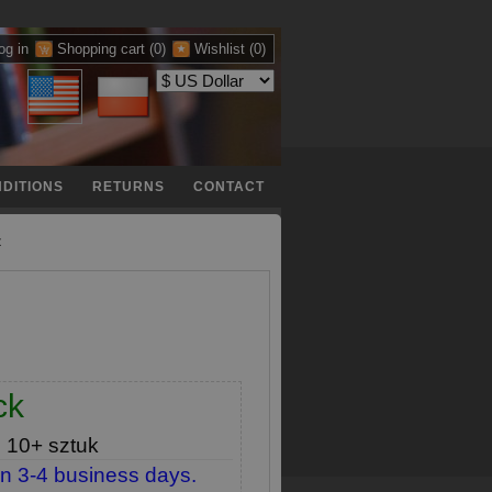
og in
Shopping cart
(0)
Wishlist
(0)
DITIONS
RETURNS
CONTACT
Z
ck
e
10+ sztuk
in 3-4 business days.