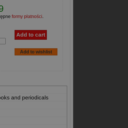
9
tępne
formy płatności
.
ooks and periodicals