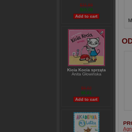
$31,89
$25,08
M
OD
Kicia Kocia sprząta
Anita Głowińska
$8,02
$6,01
PR
Agn