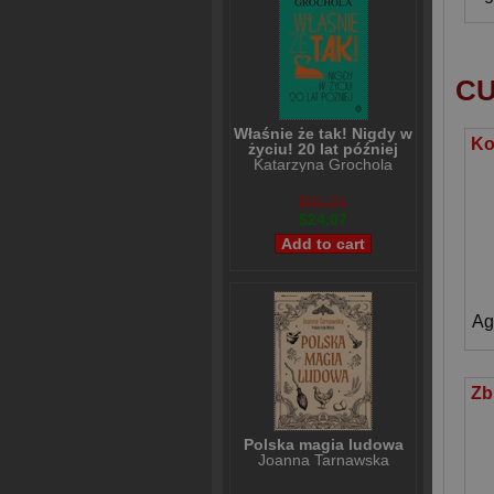
CU
Właśnie że tak! Nigdy w
życiu! 20 lat później
Katarzyna Grochola
$31,21
$24,07
Ag
Polska magia ludowa
Joanna Tarnawska