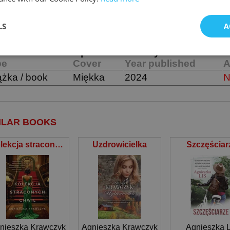
aściwą drogę.
LS
A
NE WYDANIA:
śnik
Oprawa
Rok wydania
D
pe
Cover
Year published
A
ążka / book
Miękka
2024
N
ILAR BOOKS
Kolekcja straconych chwil
Uzdrowicielka
Szczęściar
nieszka Krawczyk
Agnieszka Krawczyk
Agnieszka L