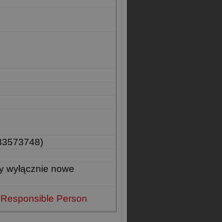
83573748)
y wyłącznie nowe
 Responsible Person