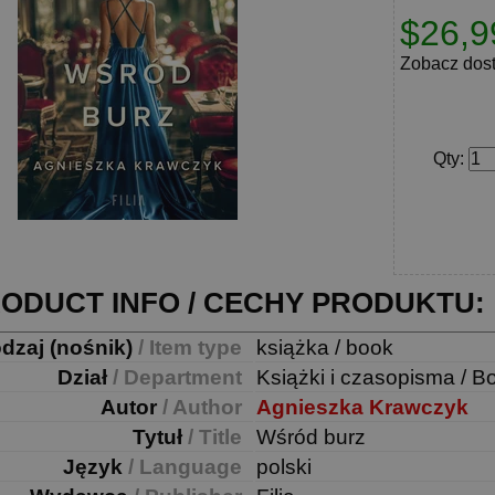
$26,9
Zobacz dos
Qty
:
ODUCT INFO / CECHY PRODUKTU:
dzaj (nośnik)
/ Item type
książka / book
Dział
/ Department
Książki i czasopisma / B
Autor
/ Author
Agnieszka Krawczyk
Tytuł
/ Title
Wśród burz
Język
/ Language
polski