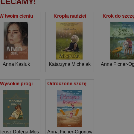
LECAMY!
W twoim cieniu
Kropla nadziei
Krok do szcz
Anna Kasiuk
Katarzyna Michalak
Anna Ficner-O
Wysokie progi
Odroczone szczęście
deusz Dołęga-Mostowicz
Anna Ficner-Ogonowska