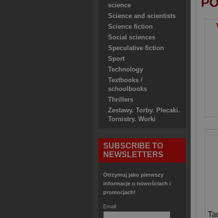
PO
science
Science and scientists
Science fiction
Social sciences
Speculative fiction
Sport
Technology
Textbooks /
schoolbooks
Thrillers
Zestawy. Torby. Plecaki.
Tornistry. Worki
SUBSCRIBE TO
NEWSLETTERS
Otrzymuj jako pierwszy
informacje o nowościach i
promocjach!
Email:
Ta