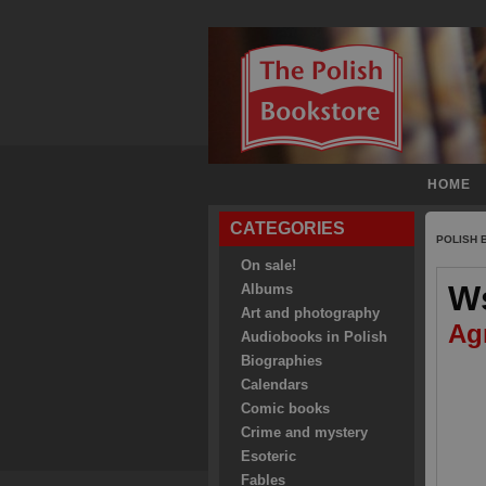
HOME
CATEGORIES
POLISH
On sale!
W
Albums
Art and photography
Ag
Audiobooks in Polish
Biographies
Calendars
Comic books
Crime and mystery
Esoteric
Fables