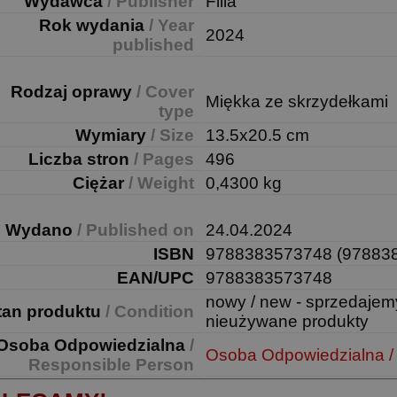
Wydawca
/ Publisher
Filia
Rok wydania
/ Year
2024
published
Rodzaj oprawy
/ Cover
Miękka ze skrzydełkami
type
Wymiary
/ Size
13.5x20.5 cm
Liczba stron
/ Pages
496
Ciężar
/ Weight
0,4300 kg
Wydano
/ Published on
24.04.2024
ISBN
9788383573748 (97883
EAN/UPC
9788383573748
nowy / new - sprzedajem
tan produktu
/ Condition
nieużywane produkty
Osoba Odpowiedzialna
/
Osoba Odpowiedzialna /
Responsible Person