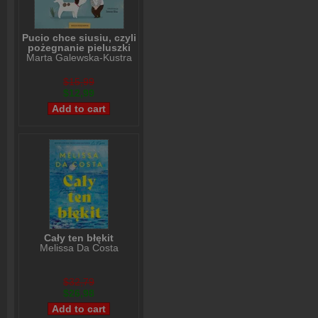
Pucio chce siusiu, czyli
pożegnanie pieluszki
Marta Galewska-Kustra
$15,99
$12,99
Cały ten błękit
Melissa Da Costa
$32,79
$26,98