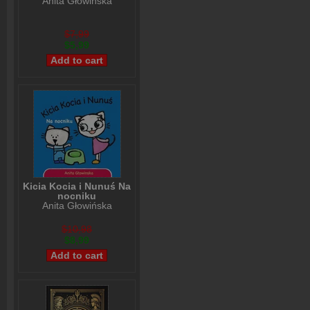
Anita Głowińska
$7,99
$5,99
Kicia Kocia i Nunuś Na
nocniku
Anita Głowińska
$10,98
$8,99