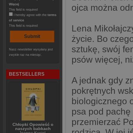
Więcej
ojca można odn
This field is required
I hereby agree with the
terms
of service
Lena Mikołajczy
This field is required
życie. Bo czego
sztukę, swój fe
Nasz newsletter wysyłany jest
zwykle raz na miesiąc.
psów więcej, n
BESTSELLERS
A jednak gdy zn
pokrętnych wsk
biologicznego 
psa pod pachę 
przemierzać Po
Chłopki Opowieść o
naszych babkach
rodzica. W jej 
Joanna Kuciel-