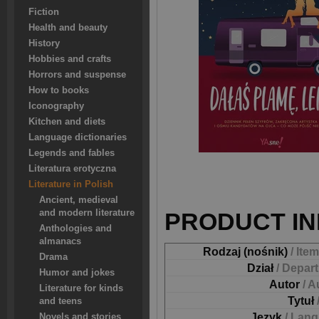
Fiction
Health and beauty
History
Hobbies and crafts
Horrors and suspense
How to books
Iconography
Kitchen and diets
Language dictionaries
Legends and fables
Literatura erotyczna
Literature in Polish
Ancient, medieval
and modern literature
PRODUCT IN
Anthologies and
almanacs
Rodzaj (nośnik)
/ Ite
Drama
Dział
/ Depar
Humor and jokes
Autor
/ A
Literature for kinds
Tytuł
and teens
Język
/ Lan
Novels and stories