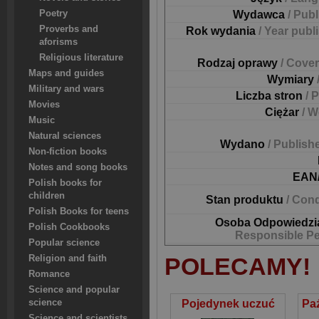
Poetry
Wydawca
/ Pub
Proverbs and
Rok wydania
/ Year publ
aforisms
Religious literature
Rodzaj oprawy
/ Cover
Maps and guides
Wymiary
Military and wars
Liczba stron
/ 
Movies
Ciężar
/ W
Music
Natural sciences
Wydano
/ Publish
Non-fiction books
Notes and song books
EAN
Polish books for
children
Stan produktu
/ Cond
Polish Books for teens
Osoba Odpowiedzi
Polish Cookbooks
Responsible P
Popular science
POLECAMY!
Religion and faith
Romance
Science and popular
science
Pojedynek uczuć
Science and scientists