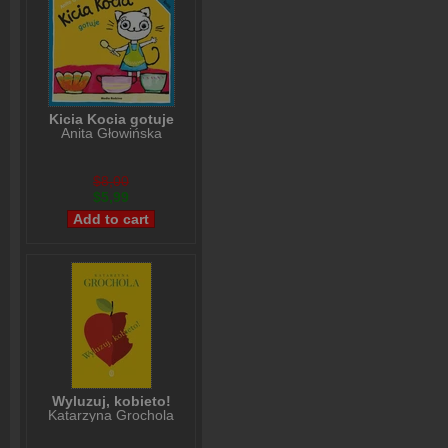
Kicia Kocia gotuje
Anita Głowińska
$8,00
$5,99
Wyluzuj, kobieto!
Katarzyna Grochola