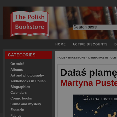
HOME
ACTIVE DISCOUNTS
D
CATEGORIES
POLISH BOOKSTORE
»
LITERATURE IN POLI
On sale!
Dałaś plamę
Albums
Art and photography
Martyna Puste
Audiobooks in Polish
Biographies
Calendars
Comic books
Crime and mystery
Esoteric
Fables