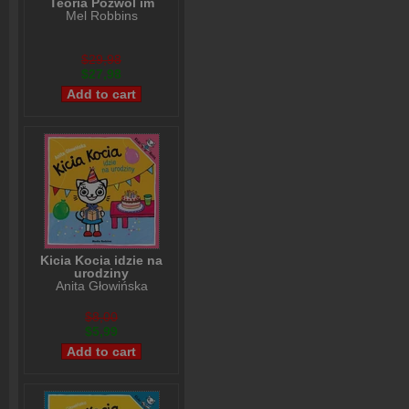
Teoria Pozwól im
Mel Robbins
$29,98
$27,98
Kicia Kocia idzie na
urodziny
Anita Głowińska
$8,00
$5,99