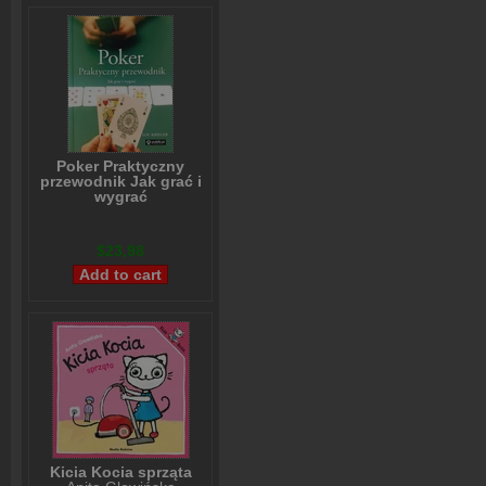
Poker Praktyczny
przewodnik Jak grać i
wygrać
Lou Krieger
$23,98
Kicia Kocia sprząta