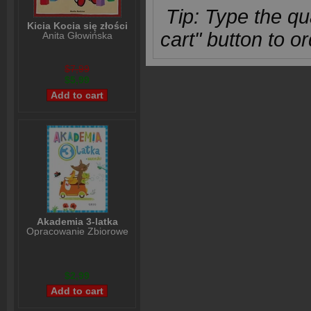
Tip: Type the qua
Kicia Kocia się złości
cart" button to or
Anita Głowińska
$7,99
$5,99
Akademia 3-latka
Opracowanie Zbiorowe
$2,99