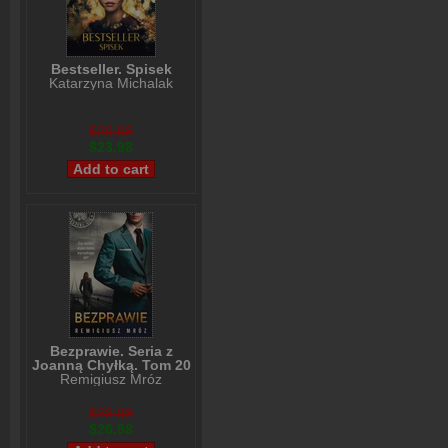
Bestseller. Spisek
Katarzyna Michalak
$29,98
$23,98
Bezprawie. Seria z
Joanną Chyłką. Tom 20
Remigiusz Mróz
$28,98
$26,98