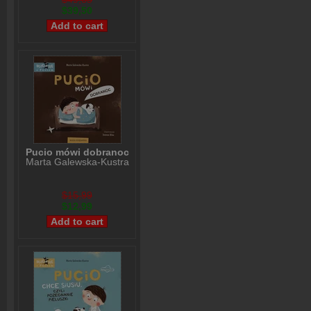
$39,50
Pucio mówi dobranoc
Marta Galewska-Kustra
$15,99
$12,99