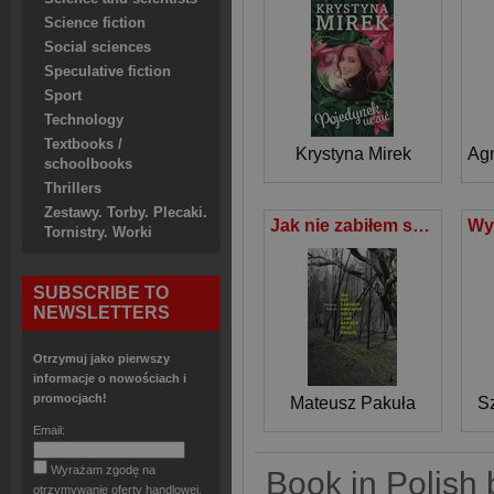
Science fiction
Social sciences
Speculative fiction
Sport
Technology
Textbooks /
Krystyna Mirek
Agn
schoolbooks
Thrillers
Zestawy. Torby. Plecaki.
Jak nie zabiłem swojego ojca i jak bardzo tego żałuję
Tornistry. Worki
SUBSCRIBE TO
NEWSLETTERS
Otrzymuj jako pierwszy
informacje o nowościach i
promocjach!
Mateusz Pakuła
S
Email:
Wyrażam zgodę na
Book in Polish 
otrzymywanie oferty handlowej.