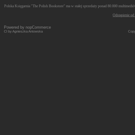
Polska Księgarnia "The Polish Bookstore" ma w stałej sprzedaży ponad 80.000 multimediów 
Odstąpienie od
Powered by
nopCommerce
CI by Agnieszka Antowska
Copy