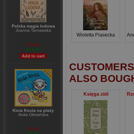
Polska magia ludowa
Joanna Tarnawska
Wioletta Piasecka
An
$31,89
$24,98
CUSTOMERS 
ALSO BOUG
Księga ziół
Kicia Kocia na plaży
Anita Głowińska
$7,99
$5,99