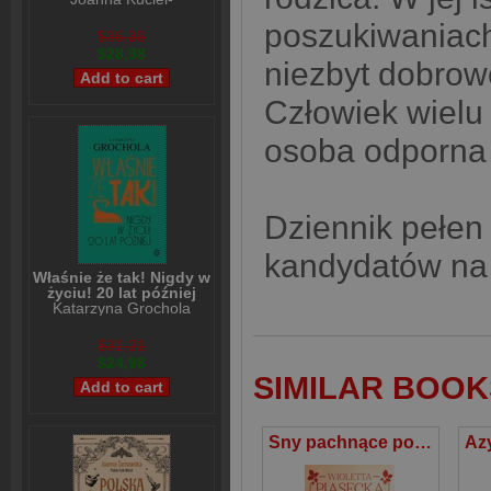
Frydryszak
poszukiwaniac
$36,38
$28,98
niezbyt dobrow
Człowiek wielu 
osoba odporna 
Dziennik pełen 
kandydatów na 
Właśnie że tak! Nigdy w
życiu! 20 lat później
Katarzyna Grochola
$31,21
$24,98
SIMILAR BOOK
Sny pachnące poziomkami