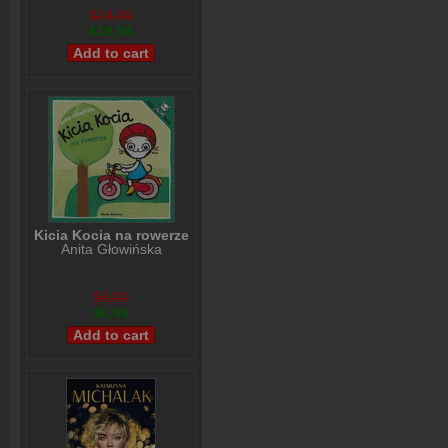
$24,98
$19,98
Kicia Kocia na rowerze
Anita Głowińska
$8,00
$6,99