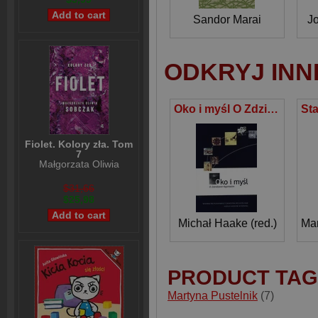
Sandor Marai
J
ODKRYJ INN
Oko i myśl O Zdzisławie Kępińskim.
Fiolet. Kolory zła. Tom
7
Małgorzata Oliwia
Sobczak
$31,66
$25,98
Michał Haake (red.)
Ma
PRODUCT TAG
Martyna Pustelnik
(7)