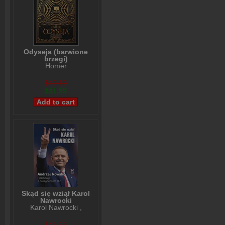
Odyseja (barwione
brzegi)
Homer
$40,10
$31,55
Skąd się wziął Karol
Nawrocki
Karol Nawrocki
,
Andrzej Nowak
$49,65