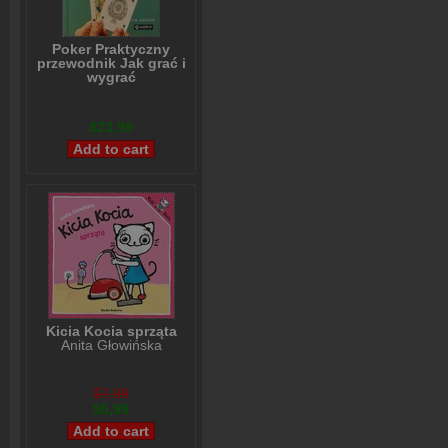
Poker Praktyczny
przewodnik Jak grać i
wygrać
Lou Krieger
$23,99
Kicia Kocia sprząta
Anita Głowińska
$7,99
$5,99