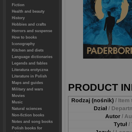
Fiction
Health and beauty
History
Hobbies and crafts
Horrors and suspense
How to books
Iconography
Kitchen and diets
Language dictionaries
Legends and fables
Literatura erotyczna
Literature in Polish
Maps and guides
PRODUCT IN
Military and wars
Movies
Rodzaj (nośnik)
/ Item
Music
Dział
/ Depart
Natural sciences
Non-fiction books
Autor
/ A
Notes and song books
Tytuł
/
Polish books for