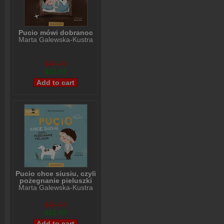
Pucio mówi dobranoc
Marta Galewska-Kustra
$15,99
$12,99
Pucio chce siusiu, czyli
pożegnanie pieluszki
Marta Galewska-Kustra
$15,99
$12,99