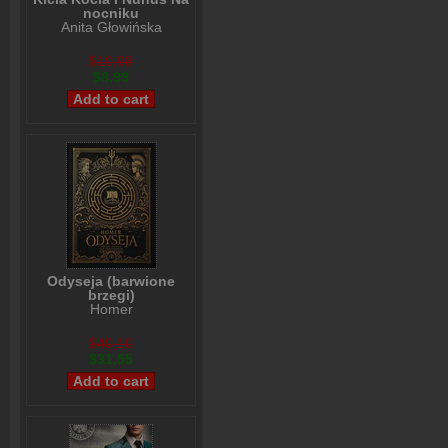
nocniku
Anita Głowińska
$10,98
$8,99
Odyseja (barwione
brzegi)
Homer
$40,10
$31,55