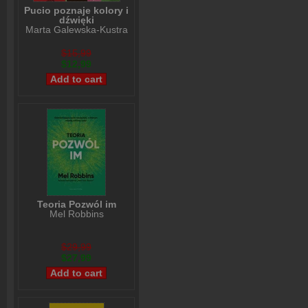
Pucio poznaje kolory i
dźwięki
Marta Galewska-Kustra
$15,99
$12,99
Teoria Pozwól im
Mel Robbins
$29,99
$27,99