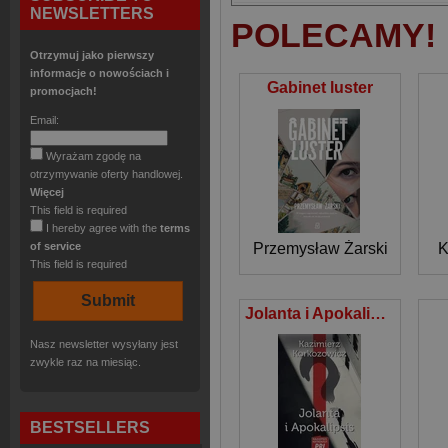
NEWSLETTERS
POLECAMY!
Otrzymuj jako pierwszy
informacje o nowościach i
Gabinet luster
promocjach!
Email:
Wyrażam zgodę na
otrzymywanie oferty handlowej.
Więcej
This field is required
I hereby agree with the
terms
of service
Przemysław Żarski
K
This field is required
Jolanta i Apokalipsis
Nasz newsletter wysyłany jest
zwykle raz na miesiąc.
BESTSELLERS