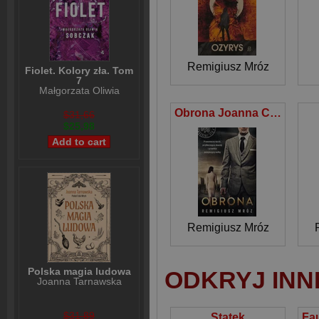
Remigiusz Mróz
Fiolet. Kolory zła. Tom
7
Małgorzata Oliwia
Sobczak
Obrona Joanna Chyłka Tom 18
$31,66
$25,98
Remigiusz Mróz
Polska magia ludowa
ODKRYJ INN
Joanna Tarnawska
$31,89
Statek