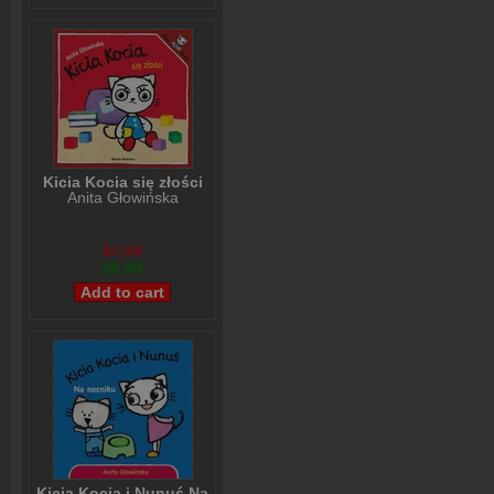
Kicia Kocia się złości
Anita Głowińska
$7,99
$5,99
Kicia Kocia i Nunuś Na