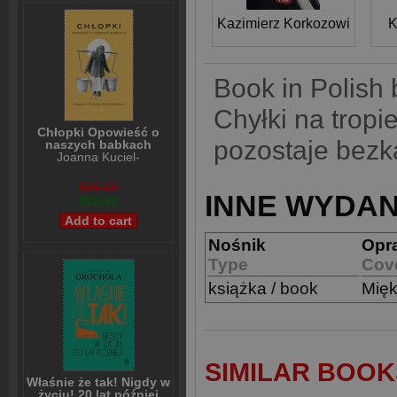
Kazimierz Korkozowicz
K
Book in Polish
Chyłki na tropi
Chłopki Opowieść o
pozostaje bezka
naszych babkach
Joanna Kuciel-
Frydryszak
$36,38
INNE WYDAN
$28,98
Nośnik
Opr
Type
Cov
książka / book
Mię
SIMILAR BOOK
Właśnie że tak! Nigdy w
życiu! 20 lat później