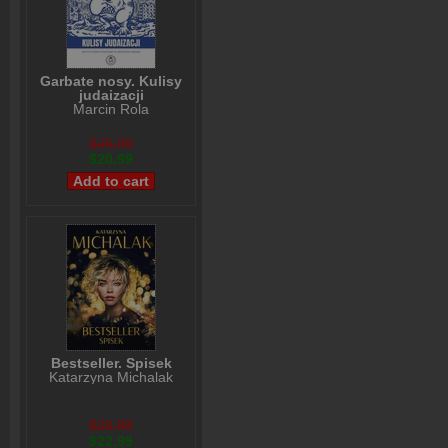
Garbate nosy. Kulisy
judaizacji
Marcin Rola
$26,99
$20,99
Bestseller. Spisek
Katarzyna Michalak
$29,99
$22,99