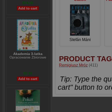
$24,98
Stefán Máni
Akademia 3-latka
PRODUCT TAG
Opracowanie Zbiorowe
Remigiusz Mróz
(411)
$2,99
Tip: Type the qua
cart" button to or