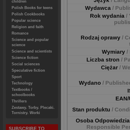
Język
/ Lang
children
Wydawca
/ Publ
Polish Books for teens
Polish Cookbooks
Rok wydania
/
Popular science
publi
Religion and faith
Romance
Rodzaj oprawy
/ C
Science and popular
science
Wymiary
/
Science and scientists
Science fiction
Liczba stron
/ P
Social sciences
Ciężar
/ We
Speculative fiction
Sport
Wydano
/ Publishe
Technology
Textbooks /
schoolbooks
EAN/
Thrillers
Zestawy. Torby. Plecaki.
Stan produktu
/ Cond
Tornistry. Worki
Osoba Odpowiedzia
Responsible Pe
SUBSCRIBE TO