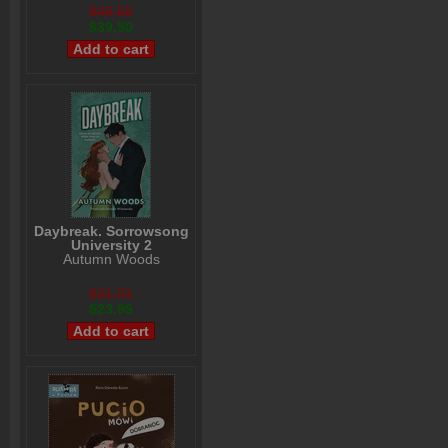
$49,65
$39,50
Daybreak. Sorrowsong
University 2
Autumn Woods
$31,01
$23,99