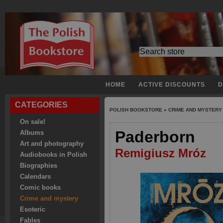
HOME
ACTIVE DISCOUNTS
D
CATEGORIES
POLISH BOOKSTORE
»
CRIME AND MYSTERY
On sale!
Paderborn
Albums
Art and photography
Remigiusz Mróz
Audiobooks in Polish
Biographies
Calendars
Comic books
Crime and mystery
Esoteric
Fables