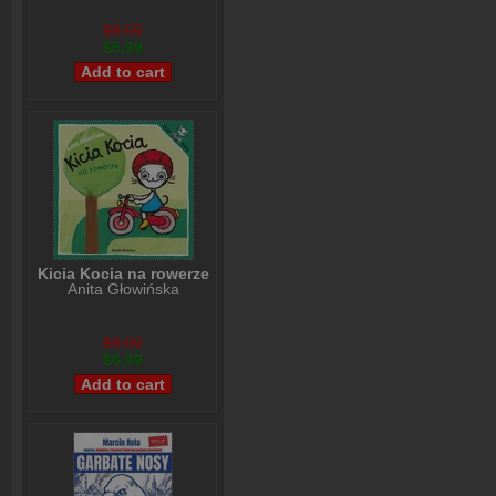
$8,00
$5,99
Kicia Kocia na rowerze
Anita Głowińska
$8,00
$6,99