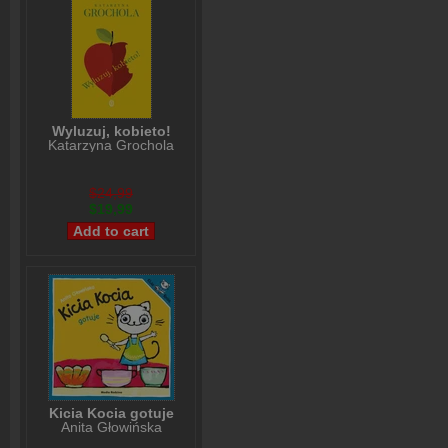
Wyluzuj, kobieto!
Katarzyna Grochola
$24,99
$19,99
Kicia Kocia gotuje
Anita Głowińska