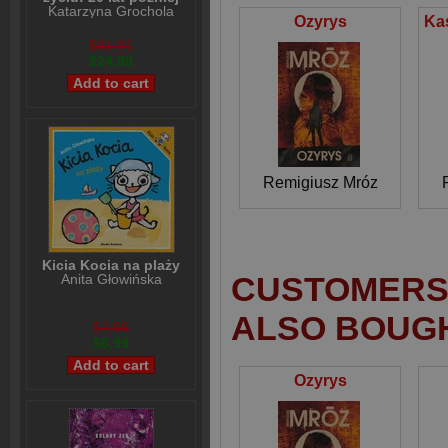
Katarzyna Grochola
Ozyrys
$31,21
$24,98
Remigiusz Mróz
Kicia Kocia na plaży
CUSTOMERS 
Anita Głowińska
ALSO BOUG
$7,99
$6,99
Ozyrys