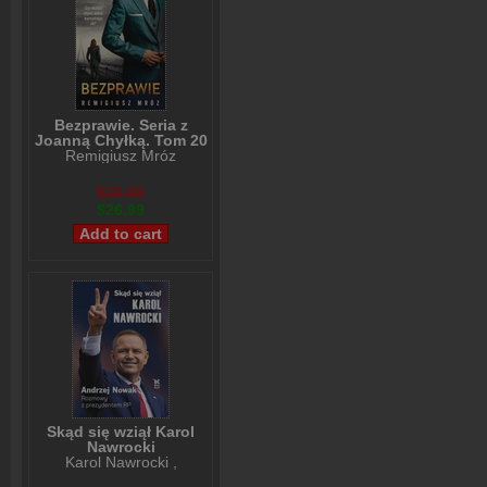
Bezprawie. Seria z
Joanną Chyłką. Tom 20
Remigiusz Mróz
$28,99
$26,99
Skąd się wziął Karol
Nawrocki
Karol Nawrocki
,
Andrzej Nowak