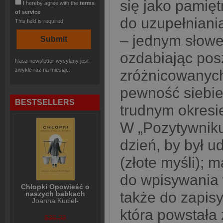
się jako pamięt
I hereby agree with the
terms
of service
do uzupełniania
This field is required
– jednym słowe
ozdabiając pos
Nasz newsletter wysyłany jest
zwykle raz na miesiąc.
zróżnicowanych
pewność siebie
BESTSELLERS
trudnym okresie
W „Pozytywniku
dzień, by był u
(złote myśli); 
do wpisywania 
Chłopki Opowieść o
także do zapisy
naszych babkach
Joanna Kuciel-
Frydryszak
która powstała
$36,38