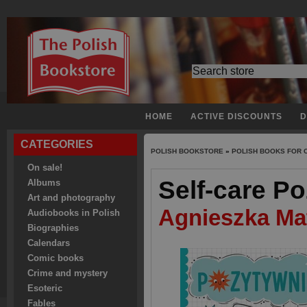
HOME
ACTIVE DISCOUNTS
D
CATEGORIES
POLISH BOOKSTORE
»
POLISH BOOKS FOR 
On sale!
Self-care P
Albums
Art and photography
Agnieszka Ma
Audiobooks in Polish
Biographies
Calendars
Comic books
Crime and mystery
Esoteric
Fables