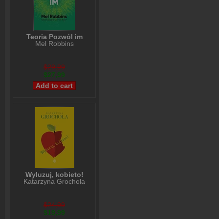
Teoria Pozwól im
Mel Robbins
$29,99
$27,99
Wyluzuj, kobieto!
Katarzyna Grochola
$24,99
$19,99