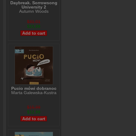
Daybreak. Sorrowsong
University 2
Autumn Woods
$31,01
$23,99
Pucio mówi dobranoc
Marta Galewska-Kustra
$15,99
$12,99