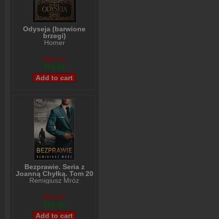
Odyseja (barwione
brzegi)
Homer
$40,10
$31,55
Bezprawie. Seria z
Joanną Chyłką. Tom 20
Remigiusz Mróz
$28,99
$26,99