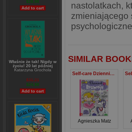
$28,98
nastolatkach, k
zmieniającego s
psychologiczne
SIMILAR BOOK
Właśnie że tak! Nigdy w
życiu! 20 lat później
Katarzyna Grochola
Self-care Dziennik rozwoju
$31,21
$24,98
Agnieszka Matz