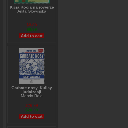
Kicia Kocia na rowerze
Anita Głowińska
$8,00
$6,99
Garbate nosy. Kulisy
judaizacji
Marcin Rola
$26,99
$20,99