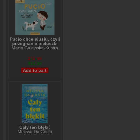
Pucio chce siusiu, czyli
pożegnanie pieluszki
Marta Galewska-Kustra
$15,99
$12,99
Cały ten błękit
Melissa Da Costa