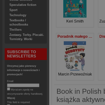
Speculative fiction
Sport
Technology
Textbooks /
Keri Smith
Zu
schoolbooks
Thrillers
Zestawy. Torby. Plecaki.
Poradnik małego hobbysty Wszystko, co musisz wiedzieć, by rozwijać swoje pasje
Tornistry. Worki
SUBSCRIBE TO
NEWSLETTERS
Otrzymuj jako pierwszy
informacje o nowościach i
Marcin Przewoźniak
promocjach!
Email:
Book in Polish 
Wyrażam zgodę na
otrzymywanie oferty handlowej.
książka aktywn
Więcej
This field is required