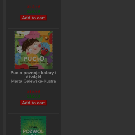
$32,79
$26,98
Pucio poznaje kolory i
dźwięki
Marta Galewska-Kustra
$15,99
$12,99