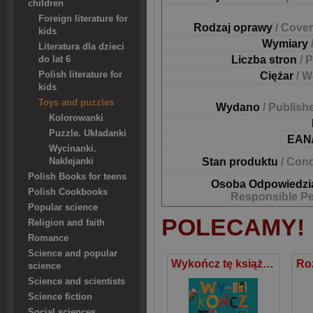
children
Foreign literature for
Rodzaj oprawy
/ Cover
kids
Wymiary
Literatura dla dzieci
Liczba stron
/ 
do lat 6
Polish literature for
Ciężar
/ W
kids
Toys and puzzles
Wydano
/ Publish
Kolorowanki
Puzzle. Układanki
EAN
Wycinanki.
Stan produktu
/ Cond
Naklejanki
Polish Books for teens
Osoba Odpowiedzi
Polish Cookbooks
Responsible P
Popular science
POLECAMY!
Religion and faith
Romance
Science and popular
Wykończ tę książkę Jak zakumplować się z książką z obrazkami
science
Science and scientists
Science fiction
Social sciences