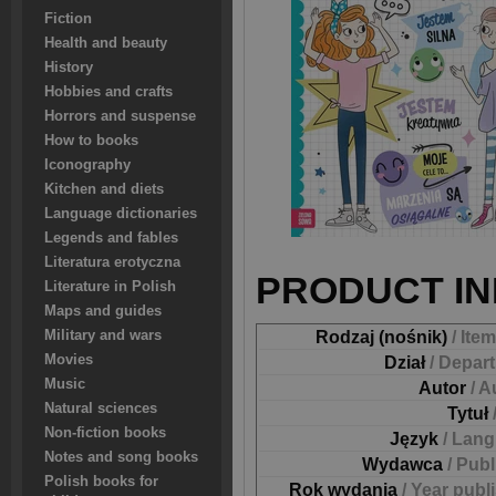
Fiction
Health and beauty
History
Hobbies and crafts
Horrors and suspense
How to books
Iconography
Kitchen and diets
Language dictionaries
Legends and fables
Literatura erotyczna
PRODUCT IN
Literature in Polish
Maps and guides
Military and wars
Rodzaj (nośnik)
/ Ite
Movies
Dział
/ Depar
Music
Autor
/ A
Natural sciences
Tytuł
Non-fiction books
Język
/ Lan
Notes and song books
Wydawca
/ Pub
Polish books for
Rok wydania
/ Year publ