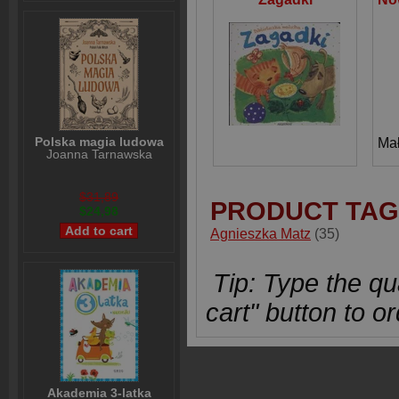
Polska magia ludowa
Mał
Joanna Tarnawska
$31,89
PRODUCT TAG
$24,98
Agnieszka Matz
(35)
Tip: Type the qua
cart" button to or
Akademia 3-latka