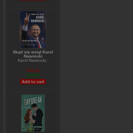
Skąd się wziął Karol
Nawrocki
Karol Nawrocki
,
Andrzej Nowak
$49,65
$39,50