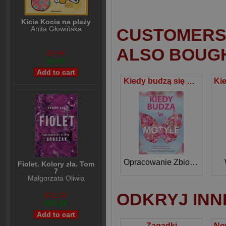
Kicia Kocia na plaży
Anita Głowińska
CUSTOMERS 
ALSO BOUG
$7,99
$6,99
Kiedy budzą się motyle
Opracowanie Zbiorowe
Fiolet. Kolory zła. Tom
7
Małgorzata Oliwia
Sobczak
ODKRYJ INN
$31,66
$25,98
Zagadki