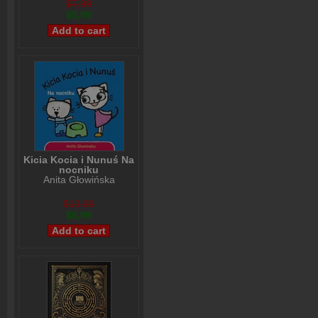
$7,99
$5,99
Kicia Kocia i Nunuś Na
nocniku
Anita Głowińska
$10,98
$8,99