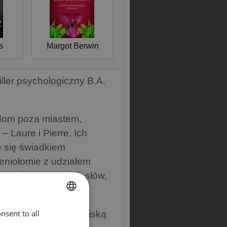
s
Margot Berwin
iller psychologiczny B.A.
y dom poza miastem,
– Laure i Pierre. Ich
e się świadkiem
eniołomie z udziałem
kiem jego ostatnich słów,
nsent to all
ENGLISH
na kobieta będąca bliską