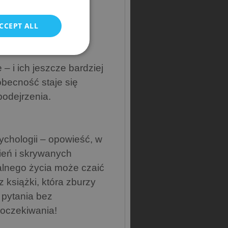
odziny, wpada w wir
POLISH
uje każdy jej ruch,
CCEPT ALL
 katalizatorem
– i ich jeszcze bardziej
obecność staje się
 podejrzenia
.
ychologii – opowieść, w
ień i skrywanych
ealnego życia może czaić
 książki, która zburzy
 pytania bez
 oczekiwania!