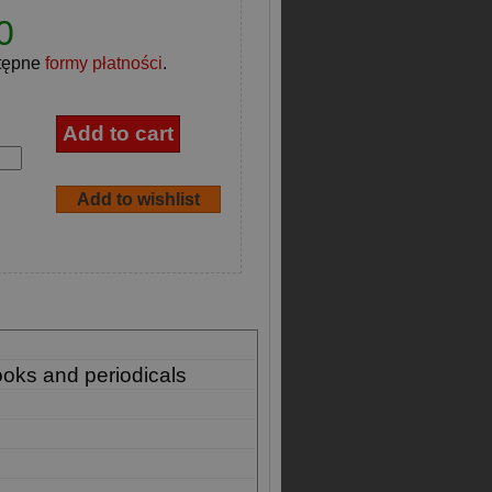
0
tępne
formy płatności
.
ooks and periodicals