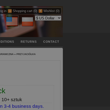
og in
Shopping cart
(0)
Wishlist
(0)
DITIONS
RETURNS
CONTACT
GRANICZNA
»
PRZYJACIÓŁKA
ck
e
10+ sztuk
in 3-4 business days.