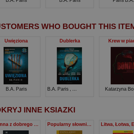
B.A. Paris
B.A. Paris
Paris B.A.
STOMERS WHO BOUGHT THIS ITE
Uwięziona
Dublerka
Krew w pia
B.A. Paris
B.A. Paris
,
Clare Mackintosh
Katarzyna B
,
Sophie H
KRYJ INNE KSIAZKI
Panna z dobrego domu
Popularny słownik gatunków literackich