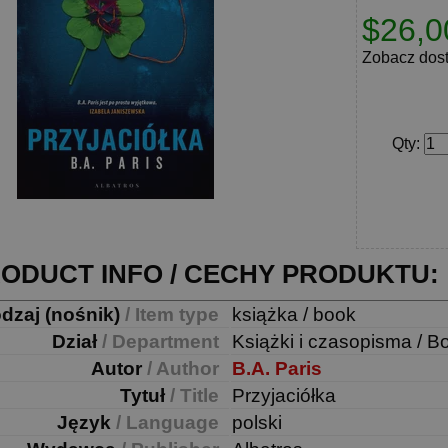
$26,0
Zobacz dos
Qty
:
ODUCT INFO / CECHY PRODUKTU:
dzaj (nośnik)
/ Item type
książka / book
Dział
/ Department
Książki i czasopisma / B
Autor
/ Author
B.A. Paris
Tytuł
/ Title
Przyjaciółka
Język
/ Language
polski