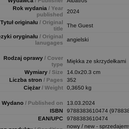
Wydawca
/ Publisher
Albatros
Rok wydania
/ Year
2024
published
Tytuł originału
/ Original
The Guest
title
ęzyki oryginału
/ Original
angielski
lanugages
Rodzaj oprawy
/ Cover
Miękka ze skrzydełkami
type
Wymiary
/ Size
14.0x20.3 cm
Liczba stron
/ Pages
352
Ciężar
/ Weight
0,3650 kg
Wydano
/ Published on
13.03.2024
ISBN
9788383610474 (97883
EAN/UPC
9788383610474
nowy / new - sprzedajem