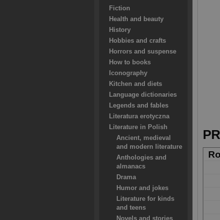
Fiction
Health and beauty
History
Hobbies and crafts
Horrors and suspense
How to books
Iconography
Kitchen and diets
Language dictionaries
Legends and fables
Literatura erotyczna
Literature in Polish
PR
Ancient, medieval
and modern literature
Ro
Anthologies and
almanacs
Drama
Humor and jokes
Literature for kinds
and teens
Novels and stories