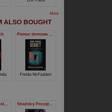
B.A. Paris
More
M ALSO BOUGHT
ch
Pomoc domowa Sekret
onda
annah
,
Holly Brown
Freida McFadden
Litwa, Łotwa, Estonia 1:700 000 papierowa mapa samochodowa
Strażnicy Początek Ozymandiasz Karmazynowy Korsarz