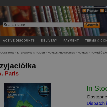
Register
L
ACTIVE DISCOUNTS
DELIVERY
PAYMENT
TERMS & CON
 BOOKSTORE
»
LITERATURE IN POLISH
»
NOVELS AND STORIES
»
NOVELS
»
POWIEŚĆ ZA
zyjaciółka
. Paris
In Sto
Dostępn
Dispatch 