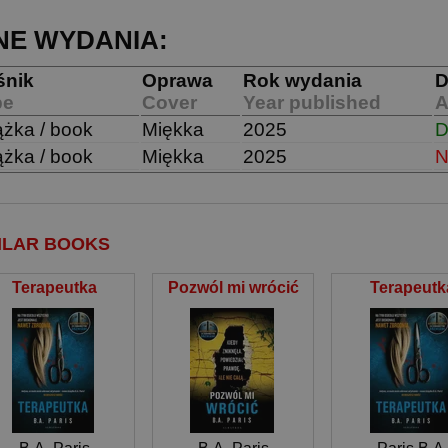
NE WYDANIA:
śnik
Oprawa
Rok wydania
D
pe
Cover
Year published
A
ążka / book
Miękka
2025
D
ążka / book
Miękka
2025
N
ILAR BOOKS
Terapeutka
Pozwól mi wrócić
Terapeutk