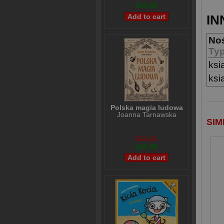
$25,00
IN
No
Ty
ksi
ksi
Polska magia ludowa
Joanna Tarnawska
SIM
$31,91
$25,00