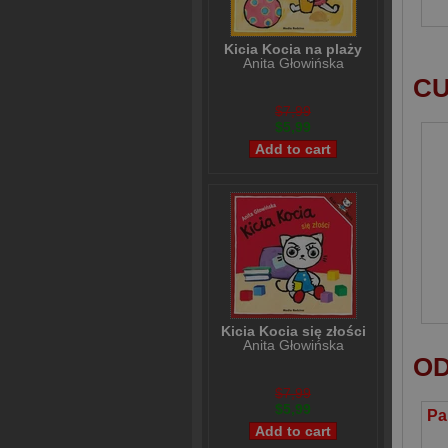
Kicia Kocia na plaży
Anita Głowińska
CU
$7,99
$5,99
Kicia Kocia się złości
Anita Głowińska
OD
$7,99
$5,99