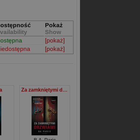
ostępność
Pokaż
vailability
Show
ostępna
[pokaż]
iedostępna
[pokaż]
a
Za zamkniętymi drzwiami (wydanie z dwoma opowiadaniami)