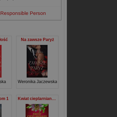
 Responsible Person
łość
Na zawsze Paryż
ska
Weronika Jaczewska
Tom 1
Kwiat cieplarniany i 9 roślin wzbudzających pożądanie