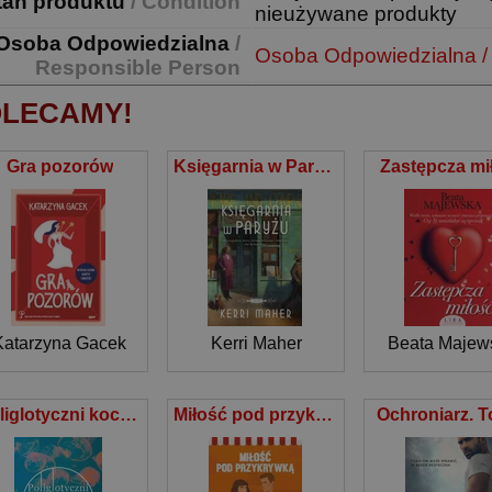
tan produktu
/ Condition
nieużywane produkty
Osoba Odpowiedzialna
/
Osoba Odpowiedzialna /
Responsible Person
LECAMY!
Gra pozorów
Księgarnia w Paryżu
Zastępcza mi
Katarzyna Gacek
Kerri Maher
Beata Majew
Poliglotyczni kochankowie
Miłość pod przykrywką
Ochroniarz. 