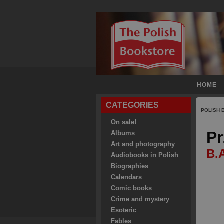
HOME
CATEGORIES
POLISH
On sale!
Pr
Albums
Art and photography
B.A
Audiobooks in Polish
Biographies
Calendars
Comic books
Crime and mystery
Esoteric
Fables