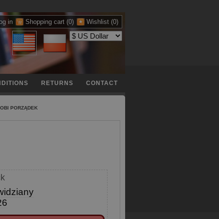
og in
Shopping cart
(0)
Wishlist
(0)
DITIONS
RETURNS
CONTACT
ROBI PORZĄDEK
ck
widziany
26