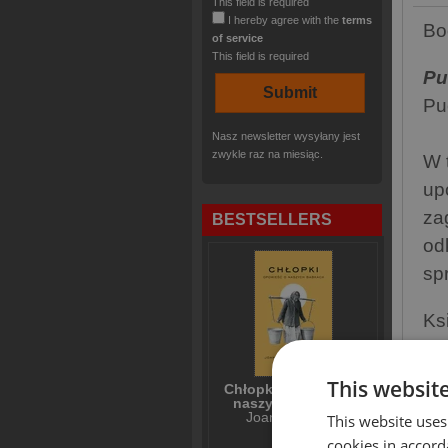
This field is required
I hereby agree with the
terms
Bo
of service
This field is required
Pu
Pu
Nasz newsletter wysyłany jest
zwykle raz na miesiąc.
W 
up
za
BESTSELLERS
od
sp
Ks
po
od
This websit
Chłopki Opowieść o
naszych babkach
Joanna Kuciel-
This website uses
Pu
Frydryszak
cookies in accord