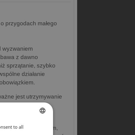
ii o przygodach małego
zed wyzwaniem
abawa z dawno
iż sprzątanie, szybko
wspólne działanie
e obowiązkiem.
ważne jest utrzymywanie
łpracy i
nsent to all
ENGLISH
w wieku przedszkolnym,