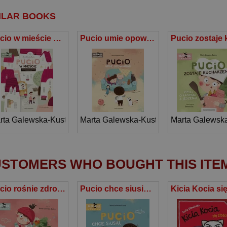
ILAR BOOKS
Pucio w mieście Zabawy językowe dla młodszych i starszych dzieci
Pucio umie opowiadać
rta Galewska-Kustra
Marta Galewska-Kustra
Marta Galewska
STOMERS WHO BOUGHT THIS ITE
Pucio rośnie zdrowo
Pucio chce siusiu, czyli pożegnanie pieluszki