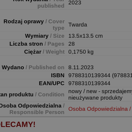
2023
published
Rodzaj oprawy
/ Cover
Twarda
type
Wymiary
/ Size
13.5x13.5 cm
Liczba stron
/ Pages
28
Ciężar
/ Weight
0,1750 kg
Wydano
/ Published on
8.11.2023
ISBN
9788310139344 (97883
EAN/UPC
9788310139344
nowy / new - sprzedajem
tan produktu
/ Condition
nieużywane produkty
Osoba Odpowiedzialna
/
Osoba Odpowiedzialna /
Responsible Person
LECAMY!