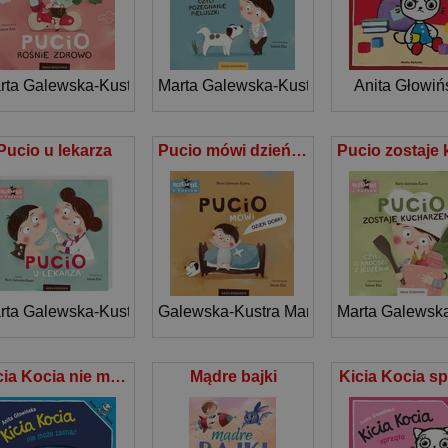
rta Galewska-Kustra
Marta Galewska-Kustra
Anita Głowiń
Pucio u lekarza
Pucio mówi dzień dobry wyd. 2022
rta Galewska-Kustra
Galewska-Kustra Marta
Marta Galewska
Kicia Kocia nie może zasnąć
Mądre bajki
Kicia Kocia sp