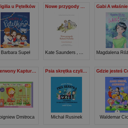
igilia u Pętelków
Nowe przygody Kubusia Puchatka
Barbara Supeł
Kate Saunders
,
Brian Sibley
Magdalena Ró
,
A.A. Milne
Czerwony Kapturek Akademia mądrego dziecka Pudełko pełne zabawy
Psia skrętka czyli przewodnik po dziecięcych przekleństwach
bigniew Dmitroca
Michał Rusinek
Waldemar Ci