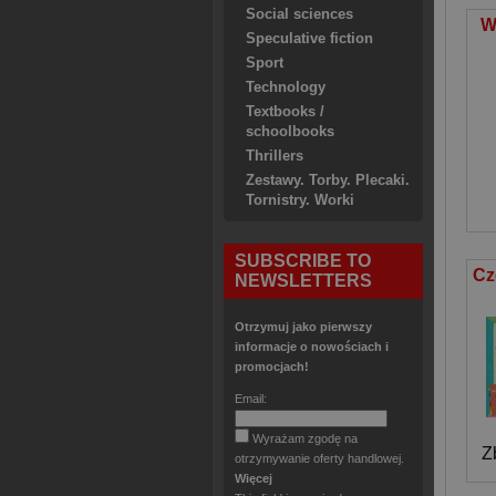
Social sciences
W
Speculative fiction
Sport
Technology
Textbooks /
schoolbooks
Thrillers
Zestawy. Torby. Plecaki.
Tornistry. Worki
SUBSCRIBE TO
NEWSLETTERS
Otrzymuj jako pierwszy
informacje o nowościach i
promocjach!
Email:
Wyrażam zgodę na
Z
otrzymywanie oferty handlowej.
Więcej