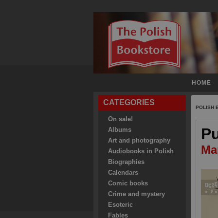
HOME
CATEGORIES
POLISH
On sale!
Pu
Albums
Art and photography
Ma
Audiobooks in Polish
Biographies
Calendars
Comic books
Crime and mystery
Esoteric
Fables