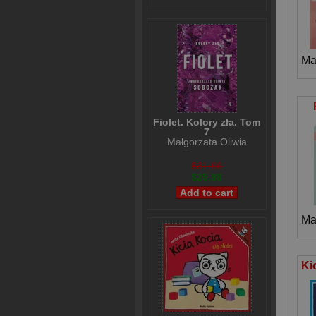
Ma
Fiolet. Kolory zła. Tom
7
Małgorzata Oliwia
Sobczak
$31,66
$25,98
Ma