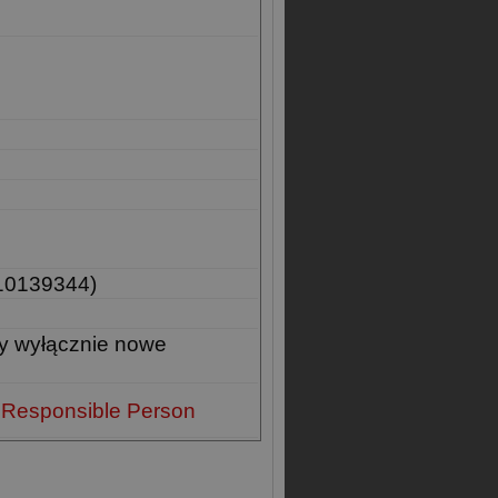
10139344)
y wyłącznie nowe
 Responsible Person