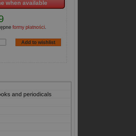
me when available
9
tępne
formy płatności
.
ooks and periodicals