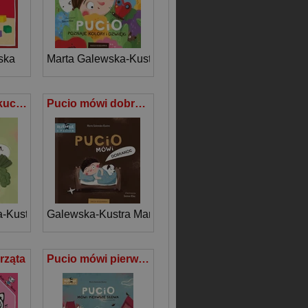
ska
Marta Galewska-Kustra
Pucio zostaje kucharzem, czyli o radości z jedzenia
Pucio mówi dobranoc
-Kustra
Galewska-Kustra Marta
rząta
Pucio mówi pierwsze słowa