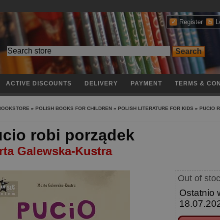
Register
L
ACTIVE DISCOUNTS
DELIVERY
PAYMENT
TERMS & CON
 BOOKSTORE
»
POLISH BOOKS FOR CHILDREN
»
POLISH LITERATURE FOR KIDS
»
PUCIO 
cio robi porządek
rta Galewska-Kustra
Out of sto
Ostatnio 
18.07.20