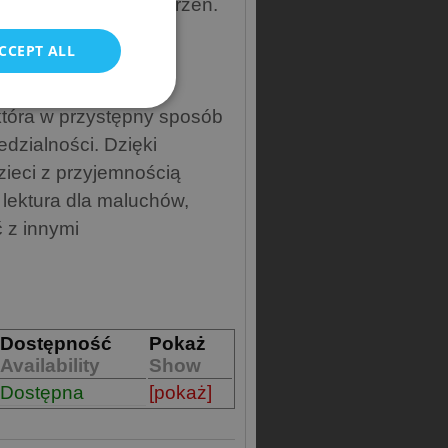
swoje rzeczy i przestrzeń.
POLISH
 i nauczycieli do
CCEPT ALL
łpracy.
która w przystępny sposób
dzialności.
Dzięki
zieci z przyjemnością
lektura dla maluchów,
 z innymi
Dostępność
Pokaż
Availability
Show
Dostępna
[pokaż]