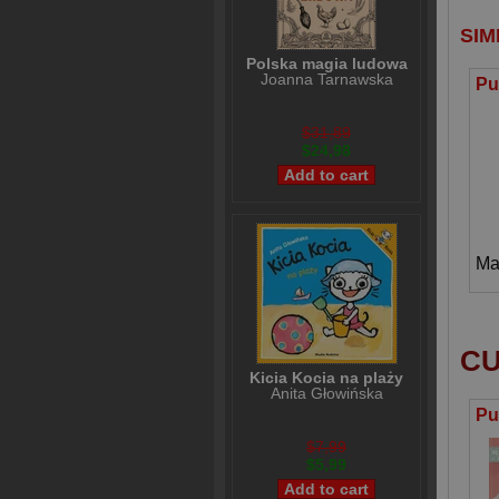
SIM
Polska magia ludowa
Joanna Tarnawska
$31,89
$24,98
Ma
CU
Kicia Kocia na plaży
Anita Głowińska
$7,99
$5,99