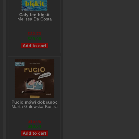
Cały ten błękit
Melissa Da Costa
$32,79
$29,09
Pucio mówi dobranoc
Marta Galewska-Kustra
$16,05
$13,04