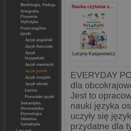
Morfologia. Fleksja
Nauka czytania sylabami Zadania dla klas I-III
Ortografia.
Pisownia.
Stylistyka
Poszczególne
języki
Język angielski
Język francuski
Język
Lucyna Kasjanowicz
hiszpański
Język niemiecki
Język polski
EVERYDAY POL
Język rosyjski
dla obcokrajow
Język włoski
Łacina
Jest to opraco
Pozostałe języki
nauki języka o
Semantyka.
Onomastyka.
uczyły się języ
Etymologia.
Składnia.
przydatne dla t
Syntaktyka
Law and