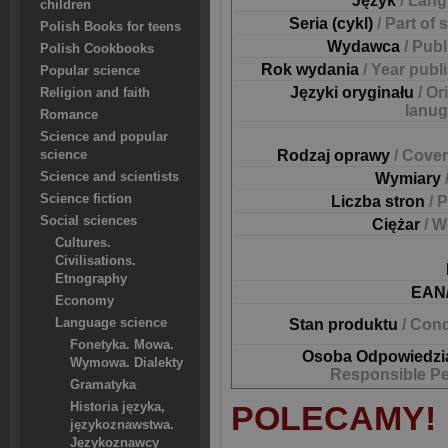
Język
/ Lan
children
Seria (cykl)
/ Part of 
Polish Books for teens
Wydawca
/ Pub
Polish Cookbooks
Rok wydania
/ Year publ
Popular science
Języki oryginału
/ Or
Religion and faith
lanu
Romance
Science and popular
Rodzaj oprawy
/ Cover
science
Science and scientists
Wymiary
Science fiction
Liczba stron
/ 
Social sciences
Ciężar
/ W
Cultures.
Civilisations.
Etnography
EAN
Economy
Language science
Stan produktu
/ Cond
Fonetyka. Mowa.
Osoba Odpowiedzi
Wymowa. Dialekty
Responsible P
Gramatyka
POLECAMY!
Historia języka,
językoznawstwa.
Językoznawcy