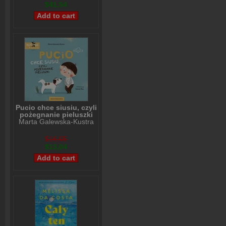
$41,54
Pucio chce siusiu, czyli
pożegnanie pieluszki
Marta Galewska-Kustra
$16,05
$13,04