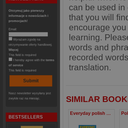
can be used in 
Otrzymuj jako pierwszy
that you will fi
informacje o nowościach i
promocjach!
encourage you 
Email:
learning. Pleas
Wyrażam zgodę na
words and phra
otrzymywanie oferty handlowej.
Więcej
recorded words
This field is required
I hereby agree with the
terms
translation.
of service
This field is required
Nasz newsletter wysyłany jest
SIMILAR BOOK
zwykle raz na miesiąc.
Everyday polish Język polski na co dzień z płytą CD Wersja anglojęzyczna
BESTSELLERS