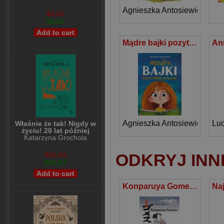
Agnieszka Antosiewicz
$8,02
$6,01
Mądre bajki pozytywne myślenie
Agnieszka Antosiewicz
Lu
Właśnie że tak! Nigdy w
życiu! 20 lat później
Katarzyna Grochola
ODKRYJ INN
$31,21
$24,07
Konparuya Gomez - powrót do Edo