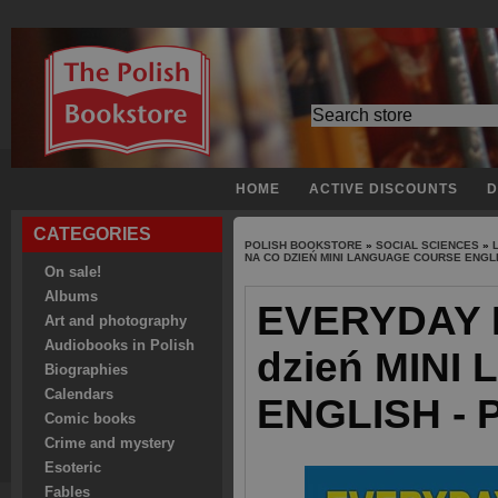
HOME
ACTIVE DISCOUNTS
D
CATEGORIES
POLISH BOOKSTORE
»
SOCIAL SCIENCES
»
NA CO DZIEŃ MINI LANGUAGE COURSE ENGL
On sale!
Albums
EVERYDAY P
Art and photography
Audiobooks in Polish
dzień MIN
Biographies
Calendars
ENGLISH -
Comic books
Crime and mystery
Esoteric
Fables