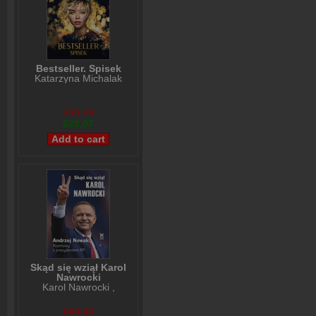
Bestseller. Spisek
Katarzyna Michalak
$30,09
$23,07
Skąd się wziął Karol
Nawrocki
Karol Nawrocki
,
Andrzej Nowak
$49,66