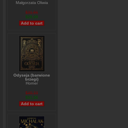
Małgorzata Oliwia
Sobczak
$31,66
$28,09
Odyseja (barwione
brzegi)
Homer
$40,10
$31,56