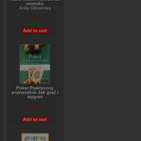
nocniku
Anita Głowińska
$11,03
$10,02
Poker Praktyczny
przewodnik Jak grać i
wygrać
Lou Krieger
$24,07
$22,07