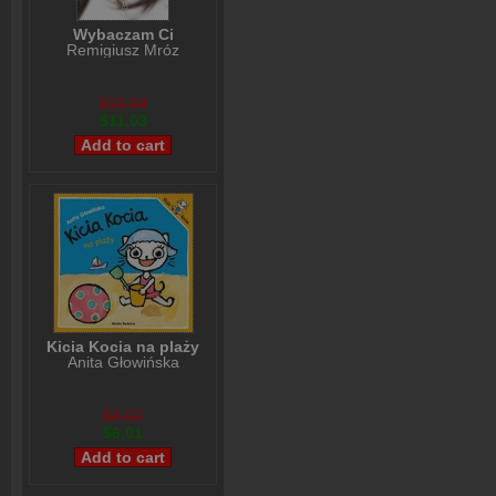
Wybaczam Ci
Remigiusz Mróz
$13,04
$11,03
Kicia Kocia na plaży
Anita Głowińska
$8,02
$6,01