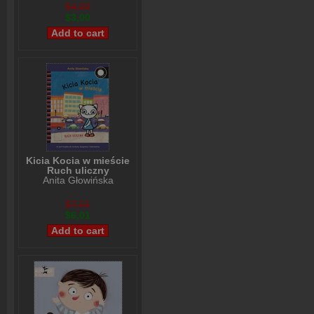
$4,00
$3,00
Kicia Kocia w mieście
Ruch uliczny
Anita Głowińska
$7,01
$6,01