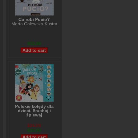
Co robi Pucio?
Marta Galewska-Kustra
$15,99
Polskie kolędy dla
dzieci. Słuchaj i
śpiewaj
Anna Podgórska
$26,08
$25,08