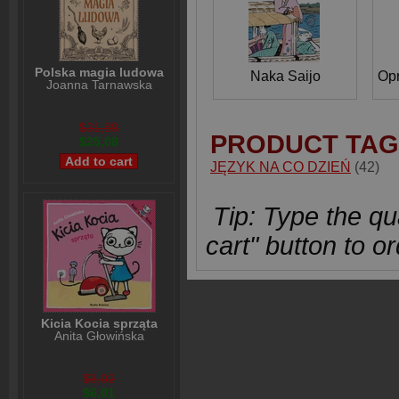
Polska magia ludowa
Naka Saijo
Joanna Tarnawska
$31,89
PRODUCT TAG
$25,08
JĘZYK NA CO DZIEŃ
(42)
Tip: Type the qua
cart" button to or
Kicia Kocia sprząta
Anita Głowińska
$8,02
$6,01