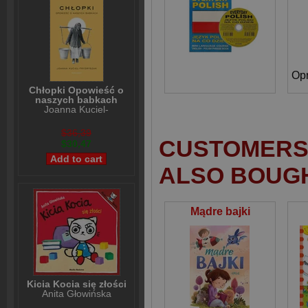
Chłopki Opowieść o
naszych babkach
Joanna Kuciel-
Frydryszak
$36,39
CUSTOMERS 
$30,47
ALSO BOUG
Mądre bajki
Kicia Kocia się złości
Anita Głowińska