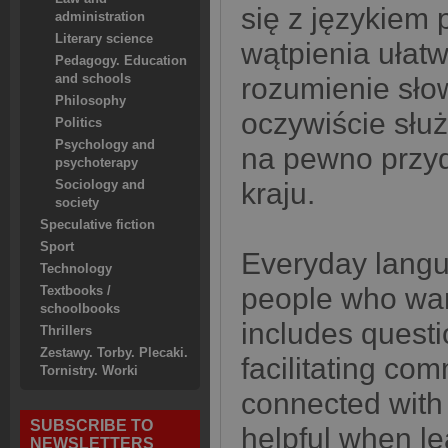
się z językiem
administration
Literary science
wątpienia ułat
Pedagogy. Education
and schools
rozumienie sł
Philosophy
oczywiście służ
Politics
Psychology and
na pewno przy
psychoterapy
kraju.
Sociology and
society
Speculative fiction
Sport
Everyday langu
Technology
people who want
Textbooks /
schoolbooks
includes quest
Thrillers
Zestawy. Torby. Plecaki.
facilitating com
Tornistry. Worki
connected with 
SUBSCRIBE TO
helpful when le
NEWSLETTERS