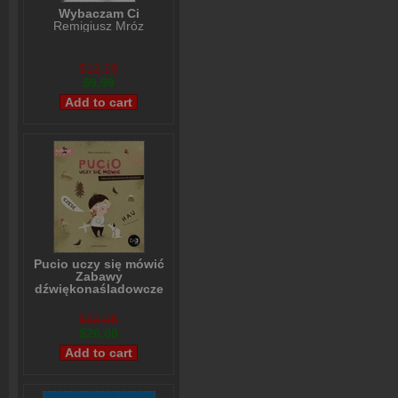
Wybaczam Ci
Remigiusz Mróz
$12,99
$9,99
Pucio uczy się mówić
Zabawy
dźwiękonaśladowcze
dla najmłodszych
Marta Galewska-Kustra
$32,95
$26,00