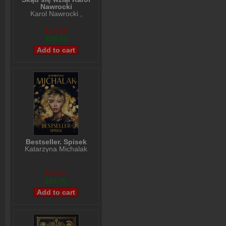
Nawrocki
Karol Nawrocki
,
Andrzej Nowak
$49,69
$39,53
Bestseller. Spisek
Katarzyna Michalak
$30,01
$23,00