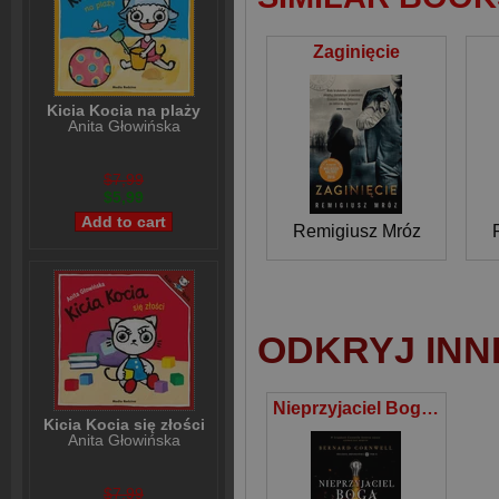
Zaginięcie
Kicia Kocia na plaży
Anita Głowińska
$7,99
$5,99
Remigiusz Mróz
ODKRYJ INN
Nieprzyjaciel Boga Trylogia arturiańska Tom 2
Kicia Kocia się złości
Anita Głowińska
$7,99