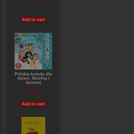
$15,99
Polskie kolędy dla
dzieci. Słuchaj i
śpiewaj
Anna Podgórska
$26,00
$25,00