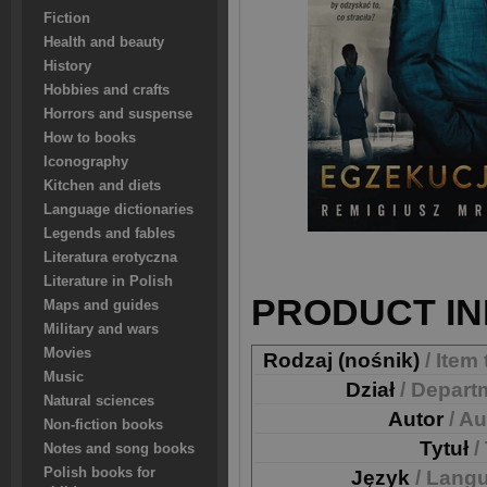
Fiction
Health and beauty
History
Hobbies and crafts
Horrors and suspense
How to books
Iconography
Kitchen and diets
Language dictionaries
Legends and fables
Literatura erotyczna
Literature in Polish
PRODUCT IN
Maps and guides
Military and wars
Movies
Rodzaj (nośnik)
/ Item
Music
Dział
/ Depart
Natural sciences
Autor
/ A
Non-fiction books
Tytuł
/
Notes and song books
Polish books for
Język
/ Lang