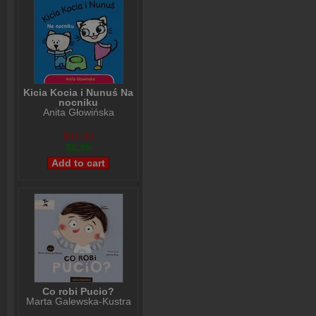
Kicia Kocia i Nunuś Na
nocniku
Anita Głowińska
$11,00
$8,99
Co robi Pucio?
Marta Galewska-Kustra