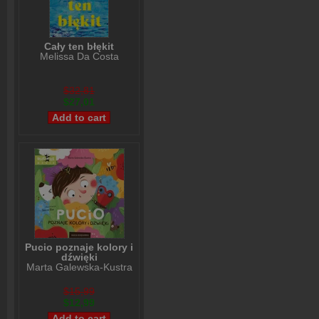
Cały ten błękit
Melissa Da Costa
$32,81
$27,01
Pucio poznaje kolory i
dźwięki
Marta Galewska-Kustra
$15,99
$12,99