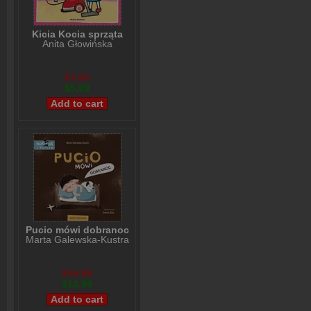
Kicia Kocia sprząta
Anita Głowińska
$7,99
$5,99
Pucio mówi dobranoc
Marta Galewska-Kustra
$15,99
$12,99