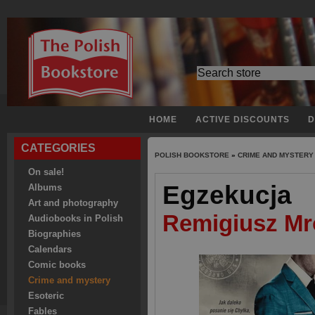
HOME
ACTIVE DISCOUNTS
D
CATEGORIES
POLISH BOOKSTORE
»
CRIME AND MYSTERY
On sale!
Egzekucja
Albums
Art and photography
Remigiusz Mr
Audiobooks in Polish
Biographies
Calendars
Comic books
Crime and mystery
Esoteric
Fables