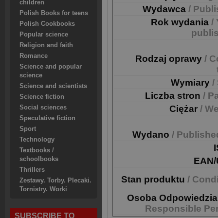
children
Wydawca
/ Publ
Polish Books for teens
Rok wydania
/
Polish Cookbooks
publi
Popular science
Religion and faith
Romance
Rodzaj oprawy
/ C
Science and popular
science
Wymiary
/
Science and scientists
Liczba stron
/ P
Science fiction
Ciężar
/ We
Social sciences
Speculative fiction
Sport
Wydano
/ Publishe
Technology
Textbooks /
schoolbooks
EAN/
Thrillers
Stan produktu
/ Cond
Zestawy. Torby. Plecaki.
Tornistry. Worki
Osoba Odpowiedzia
Responsible Pe
SUBSCRIBE TO