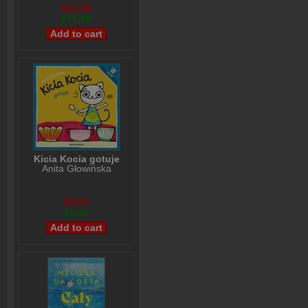
$15,99
$12,99
Kicia Kocia gotuje
Anita Głowińska
$8,00
$5,99