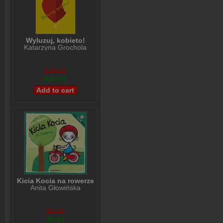
Wyluzuj, kobieto!
Katarzyna Grochola
$25,00
$20,00
Kicia Kocia na rowerze
Anita Głowińska
$8,00
$6,99