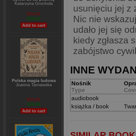
Katarzyna Grochola
usunięciu jej z
$31,22
Nic nie wskazuj
$25,00
udało jej się 
kiedy zgłasza s
zabójstwo cyw
INNE WYDAN
Polska magia ludowa
Nośnik
Opr
Joanna Tarnawska
Type
Cov
audiobook
$31,91
$25,00
książka / book
Twa
SIMILAR BOOK