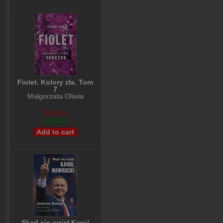
Fiolet. Kolory zła. Tom
7
Małgorzata Oliwia
Sobczak
$31,68
$26,00
Skąd się wziął Karol