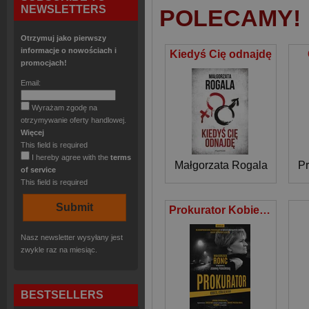
NEWSLETTERS
POLECAMY!
Otrzymuj jako pierwszy
informacje o nowościach i
Kiedyś Cię odnajdę
promocjach!
Email:
Wyrażam zgodę na
otrzymywanie oferty handlowej.
Więcej
This field is required
I hereby agree with the
terms
Małgorzata Rogala
Pr
of service
This field is required
Prokurator Kobieta która się nie bała
Nasz newsletter wysyłany jest
zwykle raz na miesiąc.
BESTSELLERS