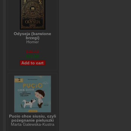
Odyseja (barwione
brzegi)
Homer
$40,12
$31,58
Pucio chce siusiu, czyli
pożegnanie pieluszki
Marta Galewska-Kustra