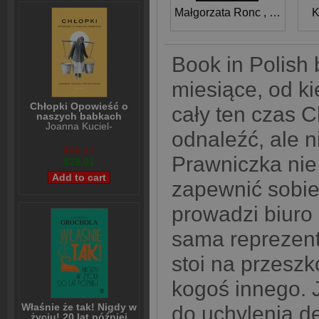
Małgorzata Ronc
,
Joanna P
K
Book in Polish 
miesiące, od ki
Chłopki Opowieść o
cały ten czas C
naszych babkach
Joanna Kuciel-
odnaleźć, ale n
Frydryszak
$36,41
Prawniczka nie
$29,01
zapewnić sobie
prowadzi biuro
sama reprezent
stoi na przesz
kogoś innego. 
Właśnie że tak! Nigdy w
do uchylenia d
życiu! 20 lat później