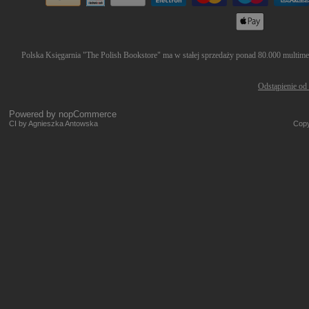
Polska Księgarnia "The Polish Bookstore" ma w stałej sprzedaży ponad 80.000 multimedi
Odstąpienie od
Powered by
nopCommerce
CI by Agnieszka Antowska
Copy