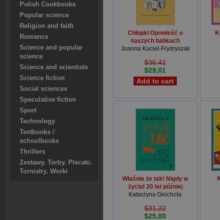
Polish Cookbooks
Popular science
Religion and faith
Chłopki Opowieść o
K
Romance
naszych babkach
Science and popular
Joanna Kuciel-Frydryszak
science
$36,41
Science and scientists
$29,01
Science fiction
Social sciences
Speculative fiction
Sport
Technology
Textbooks /
schoolbooks
Thrillers
Zestawy. Torby. Plecaki.
Tornistry. Worki
Właśnie że tak! Nigdy w
K
życiu! 20 lat później
Katarzyna Grochola
$31,22
$25,00