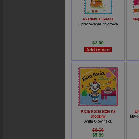
Akademia 3-latka
Moj
Opracowanie Zbiorowe
$2,99
Kicia Kocia idzie na
Bi
urodziny
Małg
Anita Głowińska
$8,00
$5,99