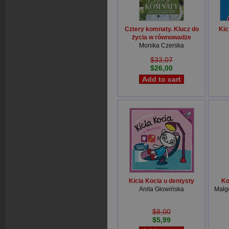
Cztery komnaty. Klucz do
Kic
życia w równowadze
Monika Czerska
$33,07
$26,00
Kicia Kocia u dentysty
Ko
Anita Głowińska
Małg
$8,00
$5,99