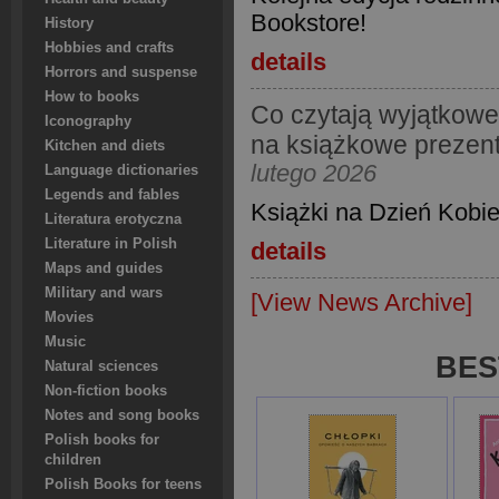
Bookstore!
History
Hobbies and crafts
details
Horrors and suspense
How to books
Co czytają wyjątkowe
Iconography
na książkowe prezent
Kitchen and diets
lutego 2026
Language dictionaries
Legends and fables
Książki na Dzień Kobi
Literatura erotyczna
Literature in Polish
details
Maps and guides
Military and wars
[View News Archive]
Movies
Music
BES
Natural sciences
Non-fiction books
Notes and song books
Polish books for
children
Polish Books for teens