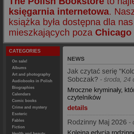
The Polish Bookstore
to naj
księgarnia internetowa
. Nasz
książka była dostępna dla nas
mieszkających poza
Chicago 
CATEGORIES
NEWS
On sale!
Albums
Jak czytać serię "Kolo
Art and photography
Sobczak?
- środa, 24
Audiobooks in Polish
Biographies
Mroczne kryminały, któ
Calendars
czytelników
Comic books
details
Crime and mystery
Esoteric
Rodzinny Maj 2026
Fables
-
Fiction
Kolejna edycja rodzinn
Health and beauty