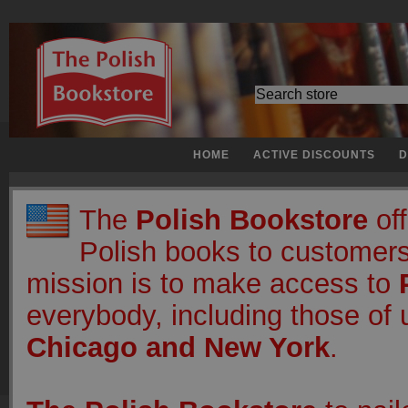
HOME
ACTIVE DISCOUNTS
D
The
Polish Bookstore
off
Polish books to customers
mission is to make access to
everybody, including those of u
Chicago and New York
.