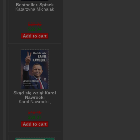
Bestseller. Spisek
Katarzyna Michalak
$29,92
$22,94
Skąd się wziął Karol
Nawrocki
Karol Nawrocki
,
Andrzej Nowak
$49,48
$39,37