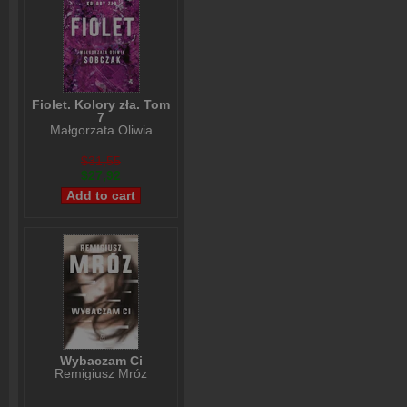
Fiolet. Kolory zła. Tom
7
Małgorzata Oliwia
Sobczak
$31,55
$27,92
Wybaczam Ci
Remigiusz Mróz