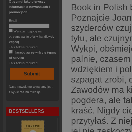
Otrzymuj jako pierwszy
Book in Polish
informacje o nowościach i
promocjach!
Poznajcie Joan
Email:
szyderców czuje
Wyrażam zgodę na
tyłu, ale czujn
otrzymywanie oferty handlowej.
Więcej
Wykpi, obśmiej
This field is required
I hereby agree with the
terms
palnie, czasem 
of service
This field is required
wdziękiem i pol
szpagat zrobi, 
Nasz newsletter wysyłany jest
Zawodów ma kil
zwykle raz na miesiąc.
pogdera, ale t
kraść. Nigdy c
BESTSELLERS
przytyłaś. Z ni
jej nie zaskocz