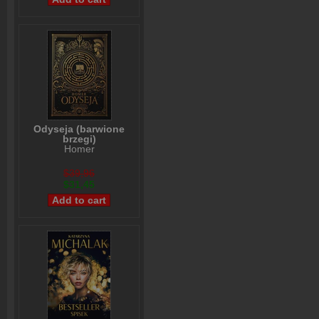
Odyseja (barwione
brzegi)
Homer
$39,96
$31,45