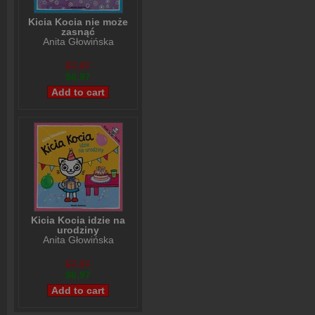
Kicia Kocia nie może
zasnąć
Anita Głowińska
$7,97
$6,97
Kicia Kocia idzie na
urodziny
Anita Głowińska
$7,97
$6,97