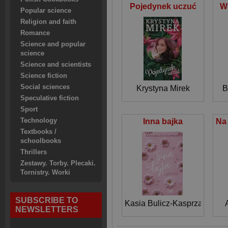
Pojedynek uczuć
Wi
Popular science
Religion and faith
Romance
Science and popular
science
Science and scientists
Science fiction
Social sciences
Krystyna Mirek
B
Speculative fiction
Sport
Technology
Inna bajka
Textbooks /
schoolbooks
Thrillers
Zestawy. Torby. Plecaki.
Tornistry. Worki
SUBSCRIBE TO
Kasia Bulicz-Kasprzak
NEWSLETTERS