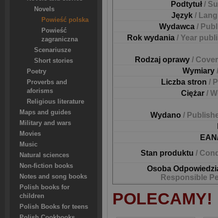
Podtytuł
/ Su
Novels
Język
/ Lan
Powieść polska
Wydawca
/ Pub
Powieść
Rok wydania
/ Year publ
zagraniczna
Scenariusze
Rodzaj oprawy
/ Cover
Short stories
Wymiary
Poetry
Liczba stron
/ 
Proverbs and
aforisms
Ciężar
/ W
Religious literature
Maps and guides
Wydano
/ Publish
Military and wars
Movies
EAN
Music
Stan produktu
/ Cond
Natural sciences
Non-fiction books
Osoba Odpowiedzi
Notes and song books
Responsible P
Polish books for
POLECAMY!
children
Polish Books for teens
Polish Cookbooks