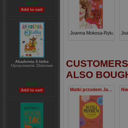
$5,98
Joanna Mokosa-Rykalska
Jo
CUSTOMERS 
Akademia 3-latka
Opracowanie Zbiorowe
ALSO BOUG
$2,99
Matki przodem Jak wylądowałyśmy w ciemnej d***e