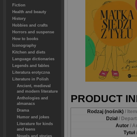
Fiction
Health and beauty
History
Hobbies and crafts
Horrors and suspense
How to books
Iconography
Kitchen and diets
Language dictionaries
Legends and fables
Literatura erotyczna
Literature in Polish
Ancient, medieval
and modern literature
PRODUCT IN
Anthologies and
almanacs
Drama
Rodzaj (nośnik)
/ Ite
Humor and jokes
Dział
/ Depar
Literature for kinds
Autor
/ A
and teens
Tytuł
Novels and stories