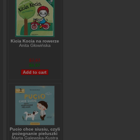
Kicia Kocia na rowerze
Anita Głowińska
$7,97
$6,97
Pucio chce siusiu, czyli
pożegnanie pieluszki
Marta Galewska-Kustra