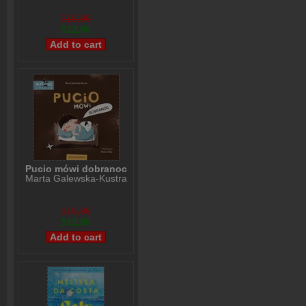
$15,95
$12,96
Pucio mówi dobranoc
Marta Galewska-Kustra
$15,95
$12,96