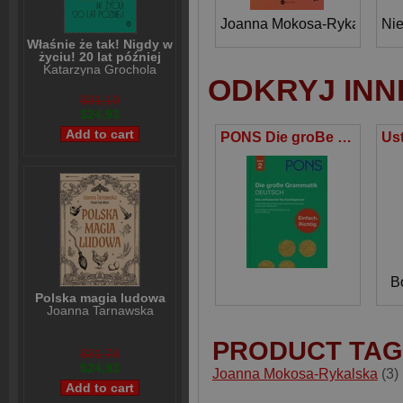
Joanna Mokosa-Rykalska
Nie
Właśnie że tak! Nigdy w
życiu! 20 lat później
Katarzyna Grochola
ODKRYJ INN
$31,10
$24,93
PONS Die groBe Grammatik Band 2 Deutsch
B
Polska magia ludowa
Joanna Tarnawska
PRODUCT TAG
$31,78
$24,93
Joanna Mokosa-Rykalska
(3)