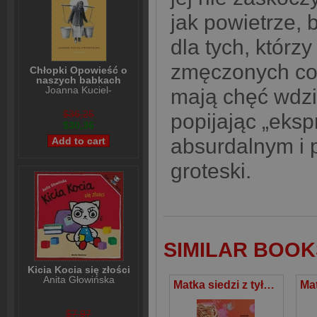
jak powietrze, 
dla tych, którz
zmęczonych cod
Chłopki Opowieść o
naszych babkach
Joanna Kuciel-
mają chęć wdzi
Frydryszak
$36,25
popijając „eksp
$30,36
absurdalnym i 
groteski.
SIMILAR BOOK
Kicia Kocia się złości
Anita Głowińska
Matka siedzi z tyłu 2 I znów d**a blada
$7,97