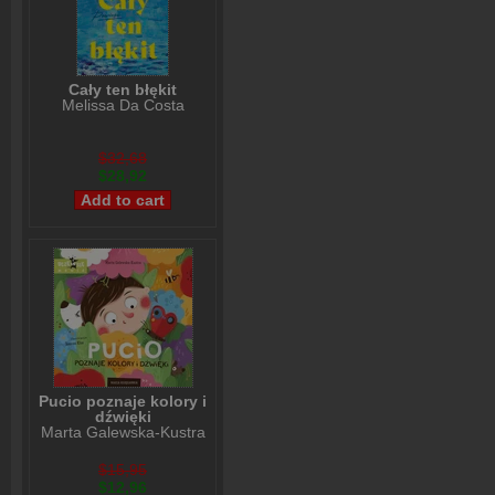
Cały ten błękit
Melissa Da Costa
$32,68
$28,92
Pucio poznaje kolory i
dźwięki
Marta Galewska-Kustra
$15,95
$12,96