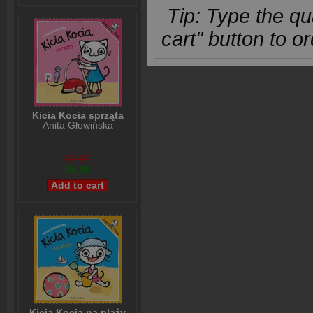
Tip: Type the qua
cart" button to or
Kicia Kocia sprząta
Anita Głowińska
$7,97
$5,98
Kicia Kocia na plaży