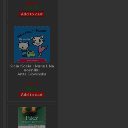
$12,96
$10,96
Kicia Kocia i Nunuś Na
nocniku
Anita Głowińska
$10,96
$9,97