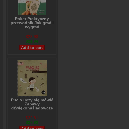
Poker Praktyczny
przewodnik Jak grać i
wygrać
Lou Krieger
$23,93
$21,94
Pucio uczy się mówić
Zabawy
dźwiękonaśladowcze
dla najmłodszych
Marta Galewska-Kustra
$32,81
$27,92