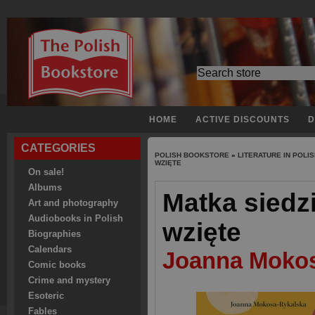
HOME
ACTIVE DISCOUNTS
D
CATEGORIES
POLISH BOOKSTORE
»
LITERATURE IN POLI
WZIĘTE
On sale!
Albums
Matka siedzi
Art and photography
Audiobooks in Polish
wzięte
Biographies
Calendars
Joanna Mokos
Comic books
Crime and mystery
Esoteric
Fables