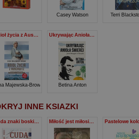
Casey Watson
Terri Blackst
Anioł życia z Auschwitz
Ukrywając Anioła Śmierci. Josef Mengele w Brazylii
na Majewska-Brown
Betina Anton
KRYJ INNE KSIAZKI
Cuda znaki boskie interwencje
Miłość jest miłosierna Spojrzenia miłości nr 8