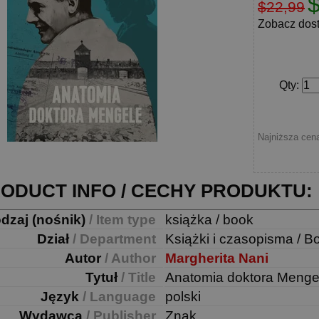
$22,99
Zobacz dos
Qty
:
Najniższa cena
ODUCT INFO / CECHY PRODUKTU:
dzaj (nośnik)
/ Item type
książka / book
Dział
/ Department
Książki i czasopisma / B
Autor
/ Author
Margherita Nani
Tytuł
/ Title
Anatomia doktora Menge
Język
/ Language
polski
Wydawca
/ Publisher
Znak