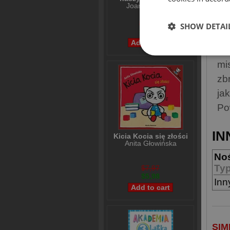
Joanna Kuciel-
ok
Frydryszak
po
$36,25
SHOW DETAI
$30,36
uc
zb
mi
zb
ja
Po
IN
Kicia Kocia się złości
Anita Głowińska
No
Ty
$7,97
$5,98
Inn
SIM