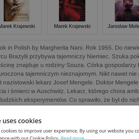
Marek Krajewski
Marek Krajewski
Jarosław Mol
ok in Polish by Margherita Nani. Rok 1955. Do niewi
rcu Brazylii przybywa tajemniczy Niemiec. Szuka po
ścinę znajduje u rodziny Souza. Córka gospodarzy 
uroczona tajemniczym nieznajomym. Nikt nawet nie
st nazistowski lekarz Josef Mengele. Doktor Mengele
cia i śmierci w Auschwitz. Lekarz, którego chora amb
eludzkich eksperymentów. Co sprawiło, że był do nic
z miłości, surowy kraj, w którym przyszedł na świat,
o? Trudno zobaczyć w nim człowieka. A co widziały w
e uses cookies
ki miały na niego wpływ? Nieczuła matka. Kochająca 
 cookies to improve user experience. By using our website you co
wiedzała go w Auschwitz. Teresa, obozowa lekarka,
ance with our Cookie Policy.
Read more