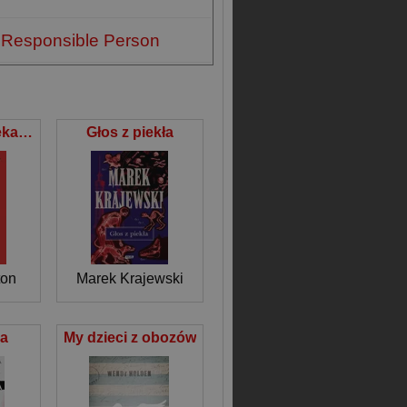
 Responsible Person
Nazistowscy lekarze Mord medyczny i psychologia ludobójstwa
Głos z piekła
ton
Marek Krajewski
a
My dzieci z obozów