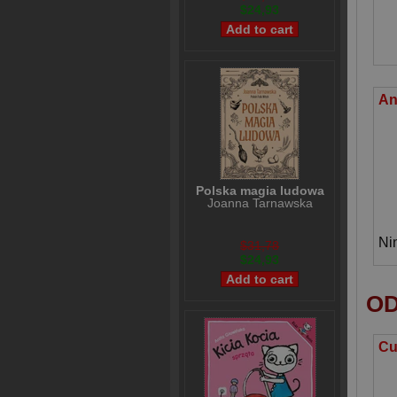
$24,93
Polska magia ludowa
Joanna Tarnawska
Ni
$31,78
$24,93
OD