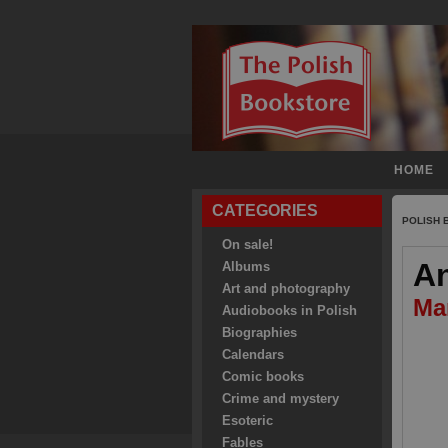
HOME
CATEGORIES
POLISH
On sale!
An
Albums
Art and photography
Ma
Audiobooks in Polish
Biographies
Calendars
Comic books
Crime and mystery
Esoteric
Fables