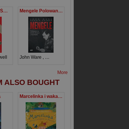
Mengele Anioł Śmierci z Auschwitz zdemaskowany
Mengele Polowanie na Anioła Śmierci z Auschwitz
well
John Ware
,
Gerald Posner
More
M ALSO BOUGHT
a
Marcelinka i wakacyjna przygoda na Mazurach