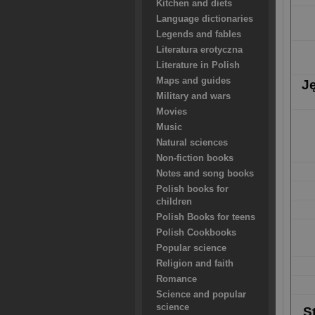
Kitchen and diets
Language dictionaries
Legends and fables
Literatura erotyczna
Literature in Polish
Maps and guides
J
Military and wars
Movies
Music
Natural sciences
Non-fiction books
Notes and song books
Polish books for
children
Polish Books for teens
Polish Cookbooks
Popular science
Religion and faith
Romance
Science and popular
science
S