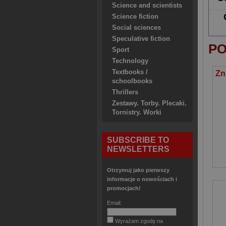
Science and scientists
Science fiction
Social sciences
Speculative fiction
PO
Sport
Technology
Textbooks /
schoolbooks
Thrillers
Zestawy. Torby. Plecaki.
Tornistry. Worki
SUBSCRIBE TO
NEWSLETTERS
Otrzymuj jako pierwszy
informacje o nowościach i
promocjach!
Email:
Wyrażam zgodę na