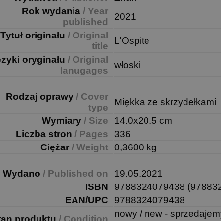
Rok wydania
/ Year
2021
published
Tytuł originału
/ Original
L'Ospite
title
ęzyki oryginału
/ Original
włoski
lanugages
Rodzaj oprawy
/ Cover
Miękka ze skrzydełkami
type
Wymiary
/ Size
14.0x20.5 cm
Liczba stron
/ Pages
336
Ciężar
/ Weight
0,3600 kg
Wydano
/ Published on
19.05.2021
ISBN
9788324079438 (97883
EAN/UPC
9788324079438
nowy / new - sprzedajem
tan produktu
/ Condition