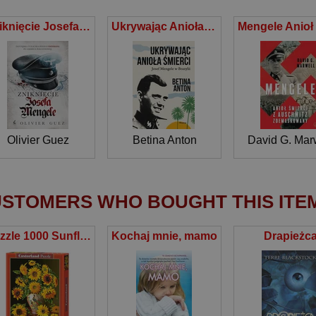
Zniknięcie Josefa Mengele
Ukrywając Anioła Śmierci. Josef Mengele w Brazylii
Olivier Guez
Betina Anton
David G. Mar
STOMERS WHO BOUGHT THIS ITE
Puzzle 1000 Sunflowers in a Peacock Vase
Kochaj mnie, mamo
Drapieżc