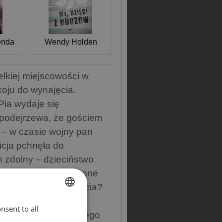
enda
Wendy Holden
elkiej miejscowości w
koju do wynajęcia.
Pia wydaje się
 podejrzewa, że gościem
 – w czasie wojny pan
icja pchnęła do
h zdolny – dzieciństwo
 czy po prostu wrodzone
 nim kobiety jego życia?
żona Irena, która
nsent to all
ENGLISH
 będąca świadkiem jego