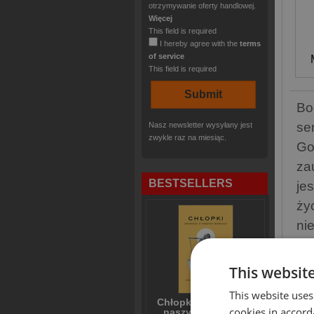
otrzymywanie oferty handlowej.
Więcej
This field is required
I hereby agree with the
terms
of service
This field is required
Bo
se
Nasz newsletter wysyłany jest
zwykle raz na miesiąc.
Go
za
BESTSELLERS
je
ży
ni
be
zł
This websit
Ja
This website uses
Chłopki Opowieść o
od
cookies in accord
naszych babkach