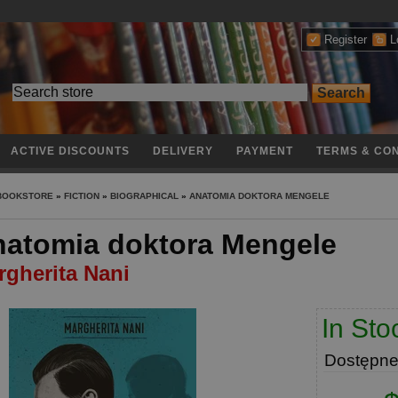
Register
L
ACTIVE DISCOUNTS
DELIVERY
PAYMENT
TERMS & CON
 BOOKSTORE
»
FICTION
»
BIOGRAPHICAL
»
ANATOMIA DOKTORA MENGELE
atomia doktora Mengele
rgherita Nani
In Sto
Dostępn