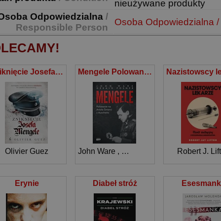
nieużywane produkty
Osoba Odpowiedzialna
/
Osoba Odpowiedzialna /
Responsible Person
LECAMY!
Zniknięcie Josefa Mengele
Mengele Polowanie na Anioła Śmierci z Auschwitz
Olivier Guez
John Ware
,
Gerald Posner
Robert J. Lif
Erynie
Diabeł stróż
Esesmank