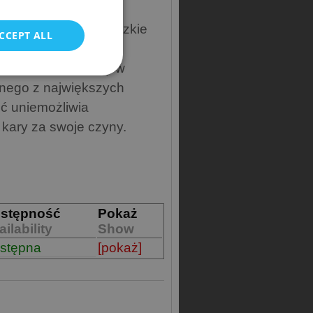
POLISH
nie nawiązać nić
nim jakiekolwiek ludzkie
CCEPT ALL
ment jego złożonej i
ę z rzeczywistością, w
dnego z największych
ć uniemożliwia
ł kary za swoje czyny.
stępność
Pokaż
ilability
Show
stępna
[pokaż]