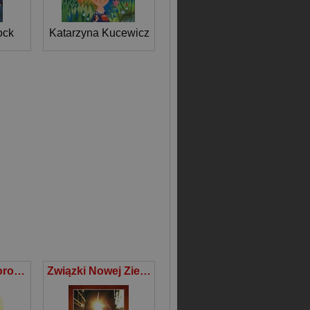
ock
Katarzyna Kucewicz
Pastelowe kolorowanki Roztańczone baletnice
Związki Nowej Ziemi Przewodnik dla par i nie tylko na XXI wiek