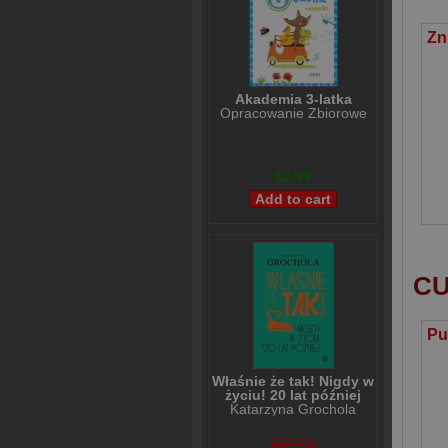
Akademia 3-latka
Opracowanie Zbiorowe
$2,99
CU
Właśnie że tak! Nigdy w
życiu! 20 lat później
Katarzyna Grochola
$31,10