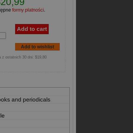
$20,99
tępne
formy płatności
.
 z ostatnich 30 dni: $19,80
ooks and periodicals
le