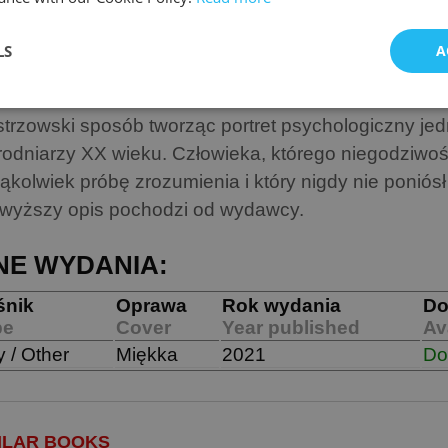
rucieństw. Czy Pia, niepozorna Brazylijka, jest w sta
rozumienia z tym człowiekiem? Czy może obudzić w 
LS
A
zucia? Czy którakolwiek z kobiet odkryła choćby frag
rodniczej natury? W tej opowieści fikcja przeplata si
strzowski sposób tworząc portret psychologiczny je
rodniarzy XX wieku. Człowieka, którego niegodziwoś
kąkolwiek próbę zrozumienia i który nigdy nie poniós
wyższy opis pochodzi od wydawcy.
NE WYDANIA:
śnik
Oprawa
Rok wydania
Do
pe
Cover
Year published
Ava
y / Other
Miękka
2021
Do
ILAR BOOKS