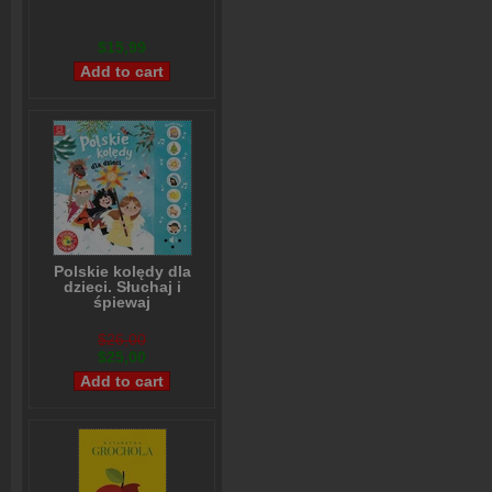
$15,99
Polskie kolędy dla
dzieci. Słuchaj i
śpiewaj
Anna Podgórska
$26,00
$25,00