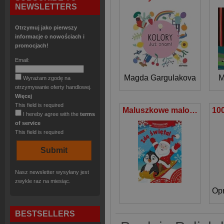
NEWSLETTERS
Otrzymuj jako pierwszy
informacje o nowościach i
promocjach!
Email:
Magda Gargulakova
M
Wyrażam zgodę na
otrzymywanie oferty handlowej.
Więcej
This field is required
Maluszkowe malowanie Idą święta!
I hereby agree with the
terms
of service
This field is required
Nasz newsletter wysyłany jest
zwykle raz na miesiąc.
BESTSELLERS