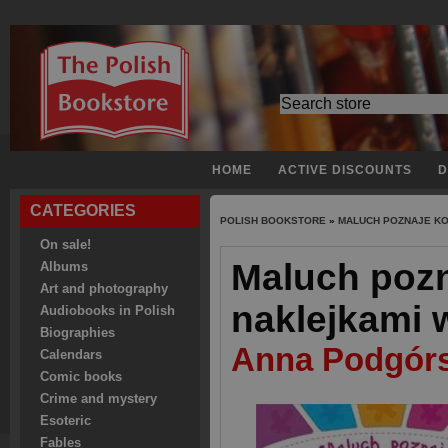
HOME
ACTIVE DISCOUNTS
D
CATEGORIES
POLISH BOOKSTORE
»
MALUCH POZNAJE KO
On sale!
Maluch pozn
Albums
Art and photography
naklejkami 
Audiobooks in Polish
Biographies
Anna Podgór
Calendars
Comic books
Crime and mystery
Esoteric
Fables