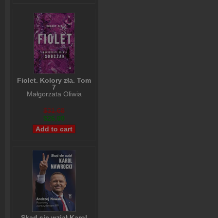
Fiolet. Kolory zła. Tom
7
Małgorzata Oliwia
Sobczak
$31,68
$26,00
Skąd się wziął Karol