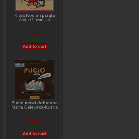
Kicia Kocia sprząta
Anita Głowińska
$7,99
$5,99
Pucio mówi dobranoc
Marta Galewska-Kustra
$15,99
$12,99