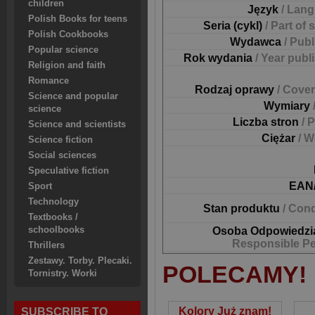
children
Język
/ Lan
Polish Books for teens
Seria (cykl)
/ Part of 
Polish Cookbooks
Wydawca
/ Pub
Popular science
Rok wydania
/ Year publ
Religion and faith
Romance
Rodzaj oprawy
/ Cover
Science and popular
Wymiary
science
Liczba stron
/ 
Science and scientists
Ciężar
/ W
Science fiction
Social sciences
Speculative fiction
EAN
Sport
Technology
Stan produktu
/ Cond
Textbooks /
schoolbooks
Osoba Odpowiedzi
Responsible P
Thrillers
Zestawy. Torby. Plecaki.
POLECAMY!
Tornistry. Worki
Kolory Już znam!
SUBSCRIBE TO