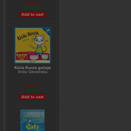
$15,99
$12,99
Kicia Kocia gotuje
Anita Głowińska
$8,00
$5,99