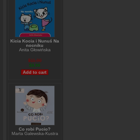
Kicia Kocia i Nunuś Na
nocniku
Anita Głowińska
$11,00
$8,99
Co robi Pucio?
Marta Galewska-Kustra