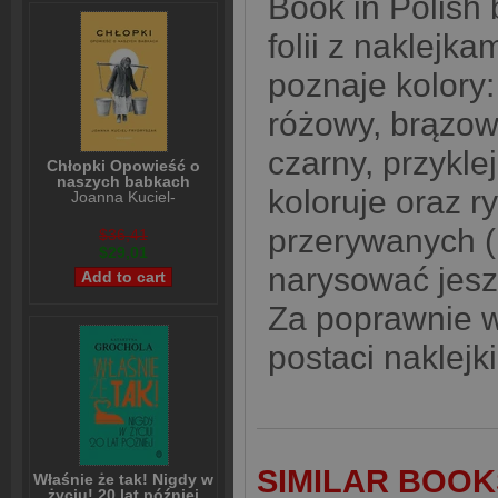
Book in Polish
folii z naklejk
poznaje kolory: 
różowy, brązowy
czarny, przykle
Chłopki Opowieść o
naszych babkach
koloruje oraz ry
Joanna Kuciel-
Frydryszak
przerywanych (
$36,41
$29,01
narysować jesz
Za poprawnie 
postaci naklejk
SIMILAR BOOK
Właśnie że tak! Nigdy w
życiu! 20 lat później