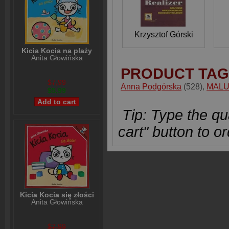
Krzysztof Górski
Kicia Kocia na plaży
Anita Głowińska
PRODUCT TAG
$7,99
Anna Podgórska
(528)
,
MALU
$5,99
Tip: Type the qua
cart" button to or
Kicia Kocia się złości
Anita Głowińska
$7,99