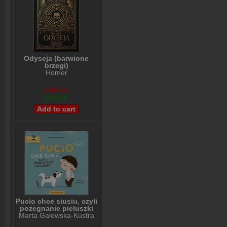
Odyseja (barwione
brzegi)
Homer
$40,12
$31,58
Pucio chce siusiu, czyli
pożegnanie pieluszki
Marta Galewska-Kustra