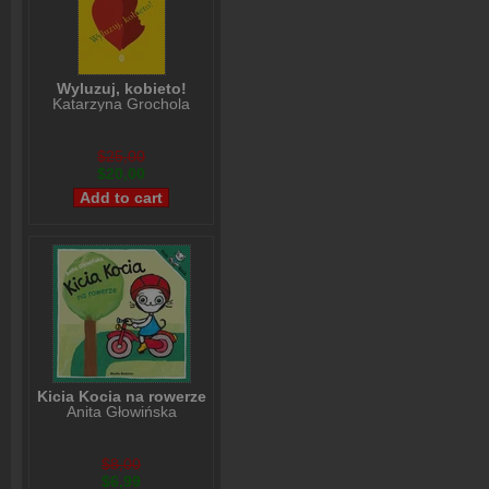
Wyluzuj, kobieto!
Katarzyna Grochola
$25,00
$20,00
Kicia Kocia na rowerze
Anita Głowińska
$8,00
$6,99