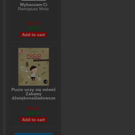
Wybaczam Ci
Remigiusz Mróz
$12,99
$9,99
Pucio uczy się mówić
Zabawy
dźwiękonaśladowcze
dla najmłodszych
Marta Galewska-Kustra
$32,95
$26,00