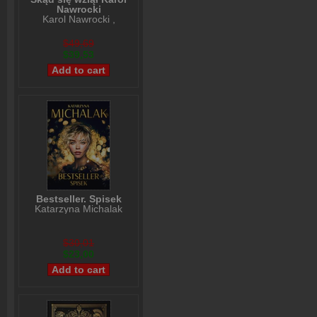
Nawrocki
Karol Nawrocki
,
Andrzej Nowak
$49,69
$39,53
Bestseller. Spisek
Katarzyna Michalak
$30,01
$23,00