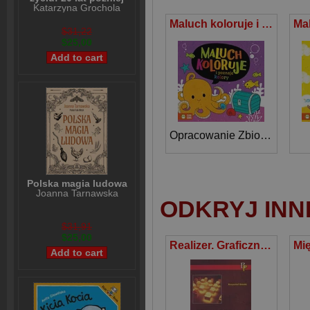
Katarzyna Grochola
Maluch koloruje i poznaje kolory
$31,22
$25,00
Opracowanie Zbiorowe
Polska magia ludowa
Joanna Tarnawska
ODKRYJ INN
$31,91
$25,00
Realizer. Graficzne programowanie mikrokontrolerów