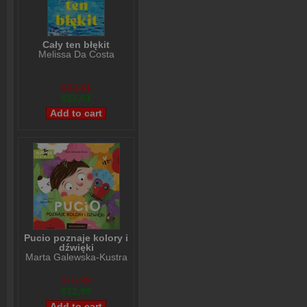
Cały ten błękit
Melissa Da Costa
$32,81
$27,01
Pucio poznaje kolory i
dźwięki
Marta Galewska-Kustra
$15,99
$12,99