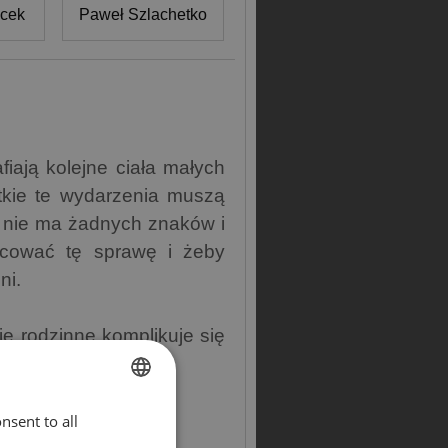
acek
Paweł Szlachetko
fiają kolejne ciała małych
stkie te wydarzenia muszą
r nie ma żadnych znaków i
acować tę sprawę i żeby
nni.
ie rodzinne komplikuje się
nsent to all
ENGLISH