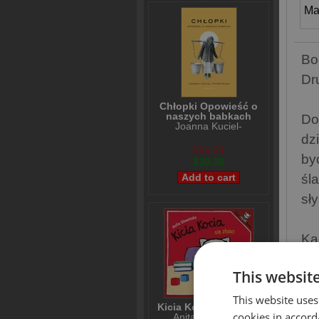
Ma
Bo
Dr
Chłopki Opowieść o
naszych babkach
Do
Joanna Kuciel-
Frydryszak
dz
$36,25
by
$30,36
śl
sł
Ka
je
This websit
Pi
This website uses
Kicia Kocia się złości
cookies in accord
Anita Głowińska