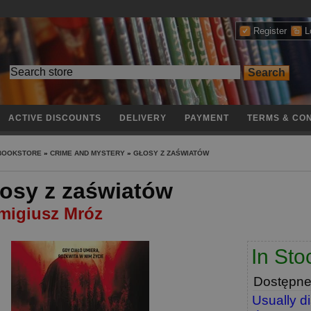
Register
L
ACTIVE DISCOUNTS
DELIVERY
PAYMENT
TERMS & CON
 BOOKSTORE
»
CRIME AND MYSTERY
»
GŁOSY Z ZAŚWIATÓW
osy z zaświatów
migiusz Mróz
In Sto
Dostępn
Usually d