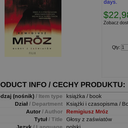
days.
$22,9
Zobacz dos
Qty
:
ODUCT INFO / CECHY PRODUKTU:
dzaj (nośnik)
/ Item type
książka / book
Dział
/ Department
Książki i czasopisma / B
Autor
/ Author
Remigiusz Mróz
Tytuł
/ Title
Głosy z zaświatów
Język
/ Language
polski