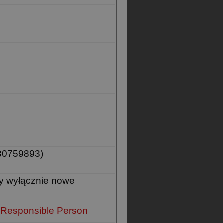
80759893)
y wyłącznie nowe
 Responsible Person