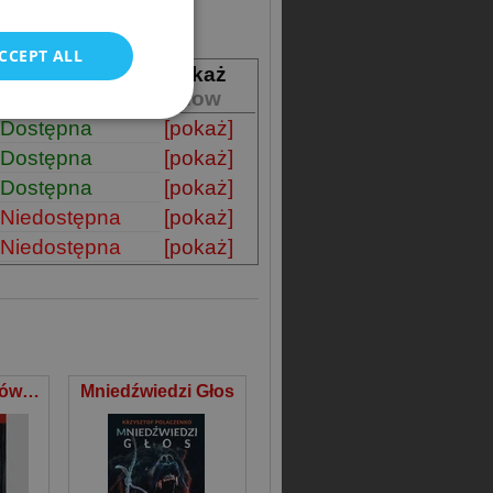
POLISH
CCEPT ALL
Dostępność
Pokaż
Availability
Show
Dostępna
[pokaż]
Dostępna
[pokaż]
Dostępna
[pokaż]
Niedostępna
[pokaż]
Niedostępna
[pokaż]
Krawędź światów Dziesięć
Mniedźwiedzi Głos