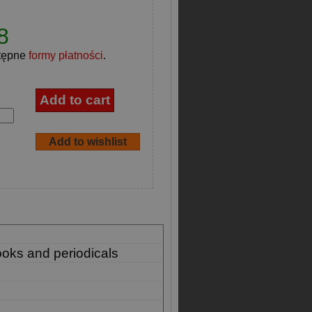
8
tępne
formy płatności
.
ooks and periodicals