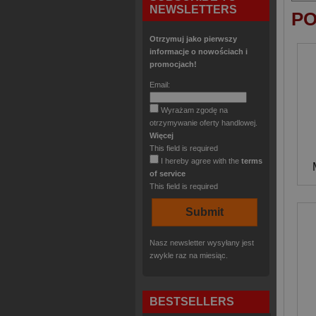
NEWSLETTERS
PO
Otrzymuj jako pierwszy
informacje o nowościach i
promocjach!
Email:
Wyrażam zgodę na
otrzymywanie oferty handlowej.
Więcej
This field is required
I hereby agree with the
terms
of service
This field is required
Nasz newsletter wysyłany jest
zwykle raz na miesiąc.
BESTSELLERS