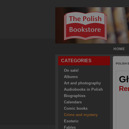
HOME
CATEGORIES
POLISH
On sale!
Gł
Albums
Art and photography
Re
Audiobooks in Polish
Biographies
Calendars
Comic books
Crime and mystery
Esoteric
Fables