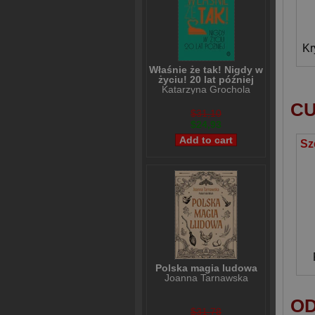
Kr
Właśnie że tak! Nigdy w
życiu! 20 lat później
Katarzyna Grochola
CU
$31,10
$24,93
Polska magia ludowa
Joanna Tarnawska
OD
$31,78