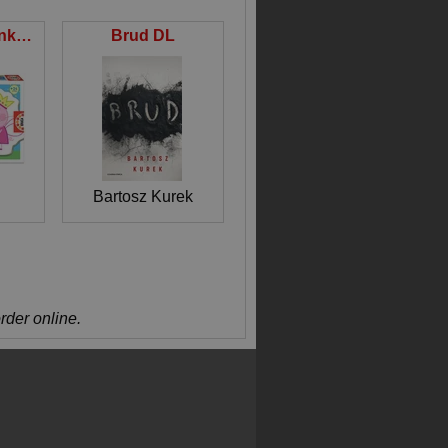
Puzzle 3-5 Świnka Peppa G3
Brud DL
Bartosz Kurek
order online.