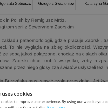
łgorzata Sobieszczańska
Grzegorz Świątoniowski
Katarzyna G
ok in Polish by Remigiusz Mróz.
ugi tom serii z Sewerynem Zaorskim
 zakładu pataomorfologii, gdzie pracuje Zaorski, tra
ieci. To nie wygląda na zbieg okoliczności. Wszy
ć ze sobą jakoś połączone, chociaż na ciałach ofia
adów. Zaorski chce zrobić wszystko, żeby rozpr
yszane przez niego głosy zza światów usłyszeli też i
ja Burzyńska musi stawić czoła przeszłości. Jej życ
szcze bardziej.
e uses cookies
erwszy tom serii to
Listy zza grobu
 cookies to improve user experience. By using our website you co
ance with our Cookie Policy.
Read more