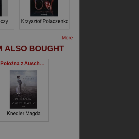
oczy
Krzysztof Polaczenko
More
M ALSO BOUGHT
Położna z Auschwitz
Knedler Magda