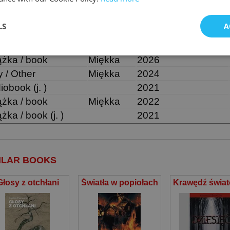
NE WYDANIA:
LS
A
śnik
Oprawa
Rok wydania
pe
Cover
Year published
ążka / book
Miękka
2026
y / Other
Miękka
2024
iobook (j. )
2021
ążka / book
Miękka
2022
żka / book (j. )
2021
ILAR BOOKS
Głosy z otchłani
Światła w popiołach