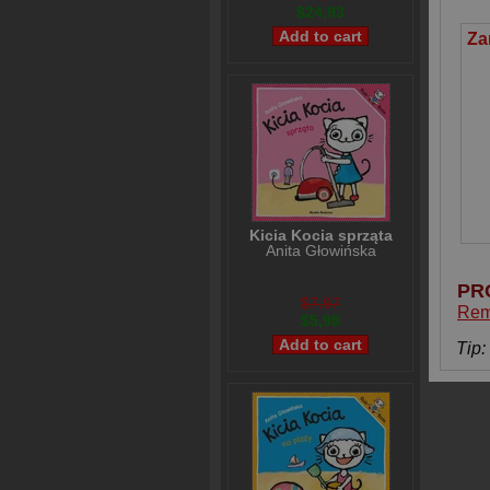
$24,93
Kicia Kocia sprząta
Anita Głowińska
PR
$7,97
Rem
$5,98
Tip: 