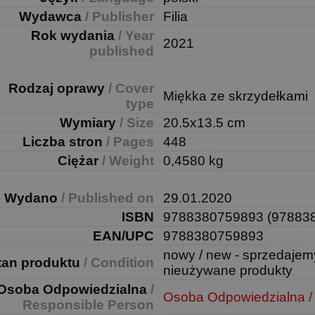
Wydawca
/ Publisher
Filia
Rok wydania
/ Year
2021
published
Rodzaj oprawy
/ Cover
Miękka ze skrzydełkami
type
Wymiary
/ Size
20.5x13.5 cm
Liczba stron
/ Pages
448
Ciężar
/ Weight
0,4580 kg
Wydano
/ Published on
29.01.2020
ISBN
9788380759893 (97883
EAN/UPC
9788380759893
nowy / new - sprzedajem
tan produktu
/ Condition
nieużywane produkty
Osoba Odpowiedzialna
/
Osoba Odpowiedzialna /
Responsible Person