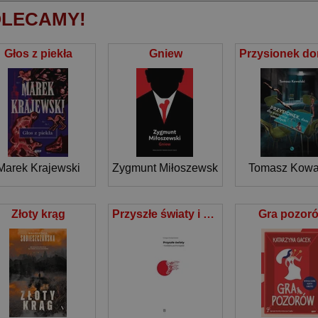
LECAMY!
Głos z piekła
Gniew
Marek Krajewski
Zygmunt Miłoszewski
Tomasz Kowa
Złoty krąg
Przyszłe światy i kwestie pomniejsze
Gra pozor