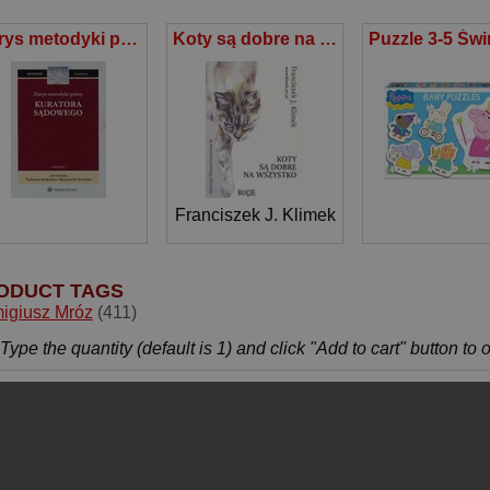
Zarys metodyki pracy kuratora sądowego
Koty są dobre na wszystko
Franciszek J. Klimek
ODUCT TAGS
igiusz Mróz
(411)
Type the quantity (default is 1) and click "Add to cart" button to 