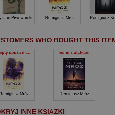
ystian Piwowarski
Remigiusz Mróz
Remigiusz K
STOMERS WHO BOUGHT THIS ITE
Szepty spoza nicości
Echo z otchłani
Remigiusz Mróz
Remigiusz Mróz
KRYJ INNE KSIAZKI