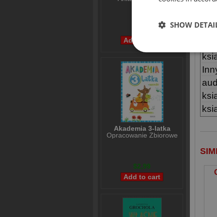
IN
$7,97
SHOW DETAI
$5,98
No
Ty
ksi
Inn
aud
ksi
ksią
Akademia 3-latka
Opracowanie Zbiorowe
SIM
$2,99