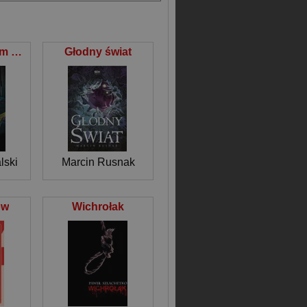
Przysionek dom dla pozornie umarłych
Głodny świat
lski
Marcin Rusnak
ów
Wichrołak