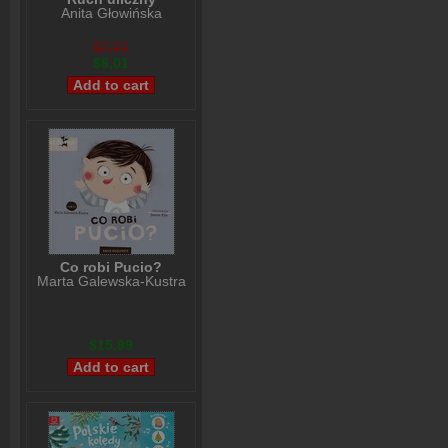
Anita Głowińska
$7,01
$6,01
Co robi Pucio?
Marta Galewska-Kustra
$15,99