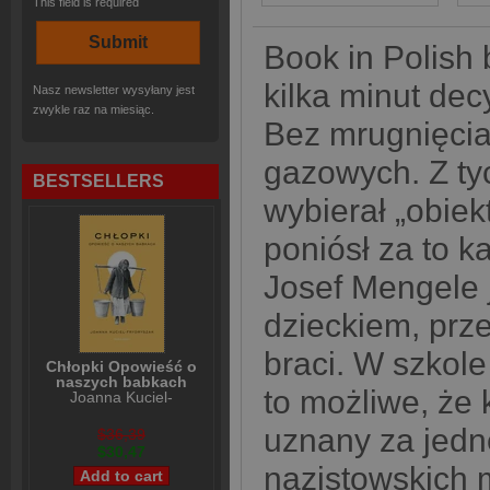
This field is required
Book in Polish
kilka minut dec
Nasz newsletter wysyłany jest
zwykle raz na miesiąc.
Bez mrugnięcia
gazowych. Z tyc
BESTSELLERS
wybierał „obie
poniósł za to ka
Josef Mengele 
dzieckiem, prz
braci. W szkole
Chłopki Opowieść o
naszych babkach
to możliwe, że 
Joanna Kuciel-
Frydryszak
uznany za jedn
$36,39
$30,47
nazistowskich