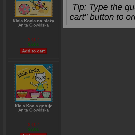
Tip: Type the qua
cart" button to or
Kicia Kocia na plaży
Anita Głowińska
$8,02
$6,01
Kicia Kocia gotuje
Anita Głowińska
$8,02
$7,01