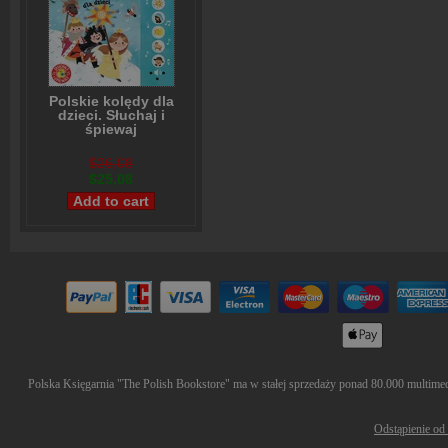
Polskie kolędy dla
dzieci. Słuchaj i
śpiewaj
Anna Podgórska
$26,08
$25,08
Polska Księgarnia "The Polish Bookstore" ma w stałej sprzedaży ponad 80.000 multimedió
Odstąpienie od