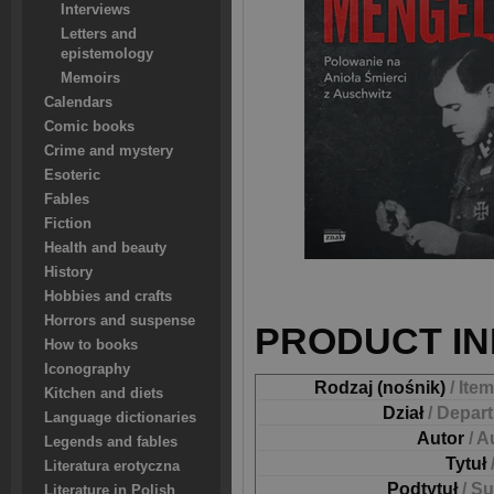
Interviews
Letters and
epistemology
Memoirs
Calendars
Comic books
Crime and mystery
Esoteric
Fables
Fiction
Health and beauty
History
Hobbies and crafts
Horrors and suspense
PRODUCT IN
How to books
Iconography
Rodzaj (nośnik)
/ Ite
Kitchen and diets
Dział
/ Depar
Language dictionaries
Autor
/ A
Legends and fables
Tytuł
Literatura erotyczna
Podtytuł
/ Su
Literature in Polish