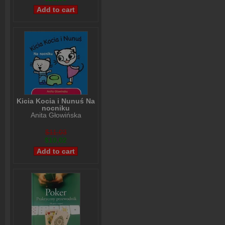
Kicia Kocia i Nunuś Na
nocniku
Anita Głowińska
$11,03
$10,02