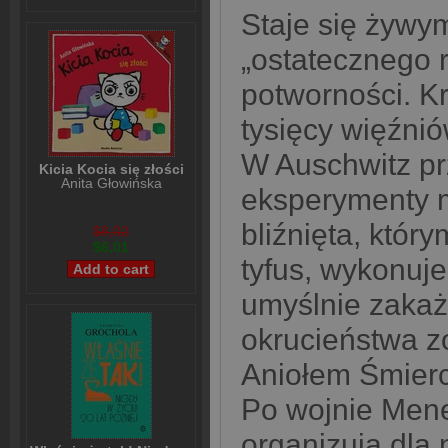
Staje się żywy
„ostatecznego r
potworności. Kr
tysięcy więźni
W Auschwitz p
Kicia Kocia się złości
Anita Głowińska
eksperymenty 
bliźnięta, któr
$8,02
$6,01
tyfus, wykonuj
umyślnie zakaż
okrucieństwa z
Aniołem Śmierc
Po wojnie Mene
organizują dla 