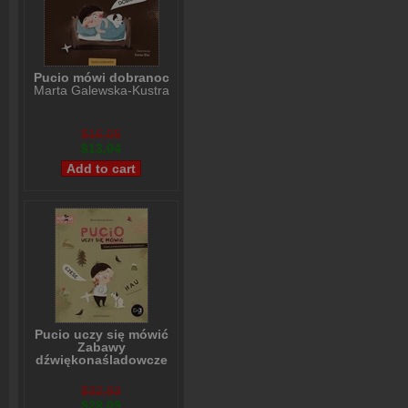
Pucio mówi dobranoc
Marta Galewska-Kustra
$16,05
$13,04
Pucio uczy się mówić
Zabawy
dźwiękonaśladowcze
dla najmłodszych
Marta Galewska-Kustra
$32,93
$28,09