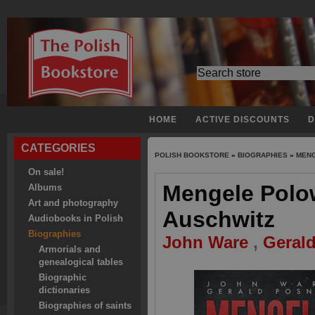
HOME
ACTIVE DISCOUNTS
D
CATEGORIES
POLISH BOOKSTORE
»
BIOGRAPHIES
»
MENG
On sale!
Mengele Polow
Albums
Art and photography
Auschwitz
Audiobooks in Polish
Biographies
John Ware
,
Geral
Armorials and
genealogical tables
Biographic
dictionaries
Biographies of saints