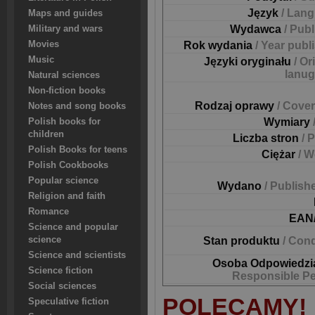
Język
/ Lan
Maps and guides
Wydawca
/ Pub
Military and wars
Movies
Rok wydania
/ Year publ
Music
Języki oryginału
/ Or
lanu
Natural sciences
Non-fiction books
Rodzaj oprawy
/ Cover
Notes and song books
Wymiary
Polish books for
children
Liczba stron
/ 
Polish Books for teens
Ciężar
/ W
Polish Cookbooks
Popular science
Wydano
/ Publish
Religion and faith
Romance
EAN
Science and popular
science
Stan produktu
/ Cond
Science and scientists
Osoba Odpowiedzi
Science fiction
Responsible P
Social sciences
POLECAMY!
Speculative fiction