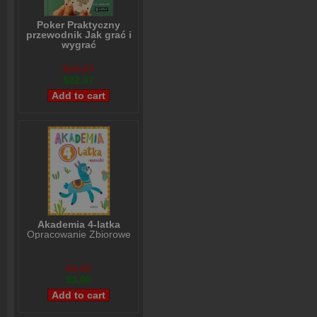
Poker Praktyczny
przewodnik Jak grać i
wygrać
Lou Krieger
$24,07
$22,07
Akademia 4-latka
Opracowanie Zbiorowe
$4,00
$3,00