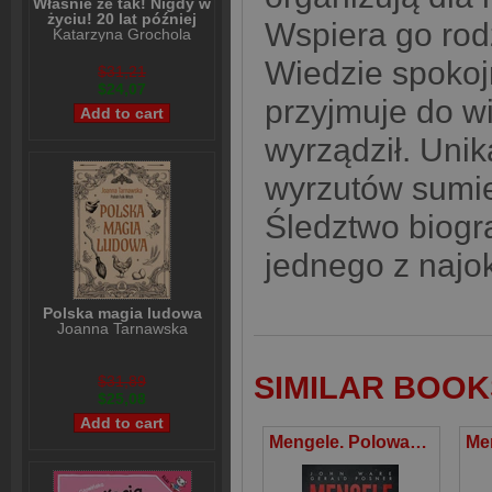
Właśnie że tak! Nigdy w
życiu! 20 lat później
Wspiera go rodz
Katarzyna Grochola
Wiedzie spokoj
$31,21
$24,07
przyjmuje do wi
wyrządził. Unik
wyrzutów sumie
Śledztwo biogr
jednego z najo
Polska magia ludowa
Joanna Tarnawska
SIMILAR BOOK
$31,89
$25,08
Mengele. Polowanie na Anioła Śmierci z Auschwitz wyd. specjalne