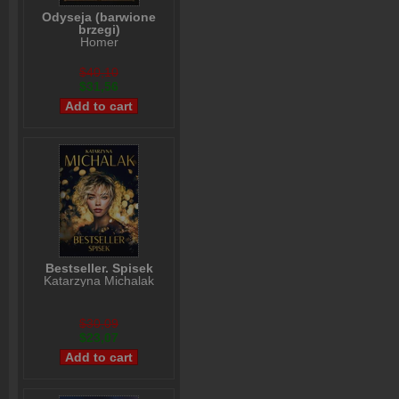
Odyseja (barwione
brzegi)
Homer
$40,10
$31,56
Bestseller. Spisek
Katarzyna Michalak
$30,09
$23,07