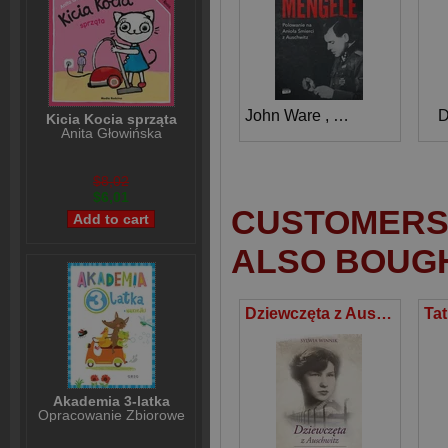
John Ware
,
Gerald Posner
D
Kicia Kocia sprząta
Anita Głowińska
$8,02
$6,01
CUSTOMERS 
ALSO BOUG
Dziewczęta z Auschwitz Głosy ocalonych kobiet
Akademia 3-latka
Opracowanie Zbiorowe