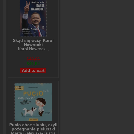
Skąd się wziął Karol
Nawrocki
Karol Nawrocki
,
Andrzej Nowak
$49,66
$41,54
Pucio chce siusiu, czyli
pożegnanie pieluszki
Marta Galewska-Kustra