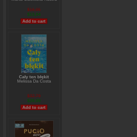
$16,05
$13,04
Cały ten błękit
Melissa Da Costa
$32,79
$29,09