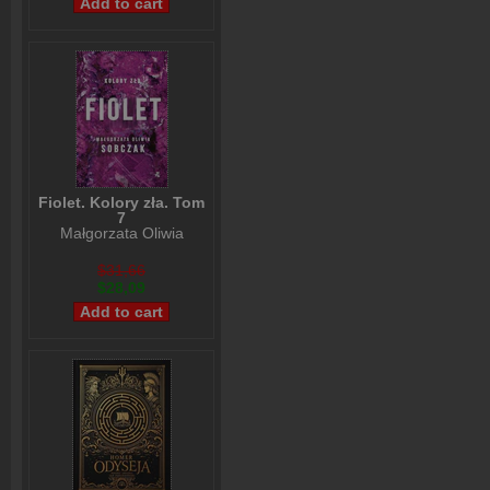
Fiolet. Kolory zła. Tom
7
Małgorzata Oliwia
Sobczak
$31,66
$28,09