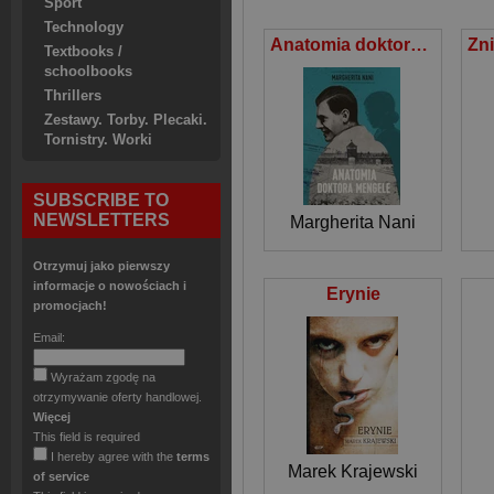
Sport
Technology
Anatomia doktora Mengele
Textbooks /
schoolbooks
Thrillers
Zestawy. Torby. Plecaki.
Tornistry. Worki
SUBSCRIBE TO
NEWSLETTERS
Margherita Nani
Otrzymuj jako pierwszy
informacje o nowościach i
Erynie
promocjach!
Email:
Wyrażam zgodę na
otrzymywanie oferty handlowej.
Więcej
This field is required
I hereby agree with the
terms
Marek Krajewski
of service