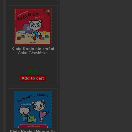
Kicia Kocia się złości
Anita Głowińska
$7,99
$5,99
Kicia Kocia i Nunuś Na