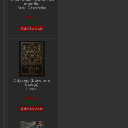
nocniku
Anita Głowińska
$10,98
$8,99
Odyseja (barwione
brzegi)
Homer
$40,10
$31,55