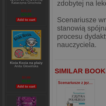
zdobytej na lek
Katarzyna Grochola
$31,21
$24,98
Scenariusze wr
stanowią spójn
procesu dydakt
nauczyciela.
Kicia Kocia na plaży
Anita Głowińska
SIMILAR BOOK
$7,99
$6,99
Scenariusze z języka polskiego. Od antyku do oświecenia I klasa liceum