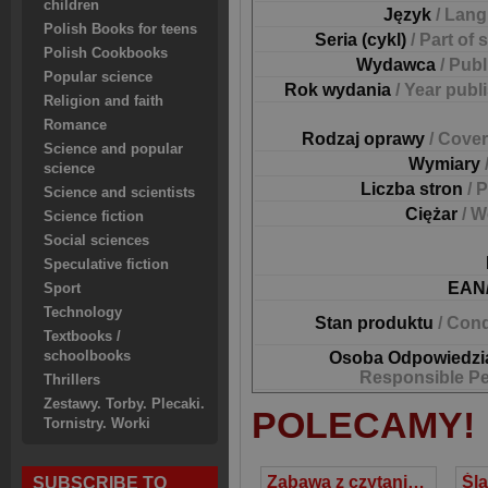
children
Język
/ Lan
Polish Books for teens
Seria (cykl)
/ Part of 
Polish Cookbooks
Wydawca
/ Pub
Popular science
Rok wydania
/ Year publ
Religion and faith
Romance
Rodzaj oprawy
/ Cover
Science and popular
Wymiary
science
Liczba stron
/ 
Science and scientists
Ciężar
/ W
Science fiction
Social sciences
Speculative fiction
EAN
Sport
Technology
Stan produktu
/ Cond
Textbooks /
schoolbooks
Osoba Odpowiedzi
Responsible P
Thrillers
Zestawy. Torby. Plecaki.
POLECAMY!
Tornistry. Worki
Zabawa z czytaniem Część 1 6-7 lat Szkoła podstawowa
SUBSCRIBE TO