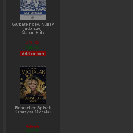
Garbate nosy. Kulisy
judaizacji
Marcin Rola
$26,99
$20,99
Bestseller. Spisek
Katarzyna Michalak
$29,99
$22,99