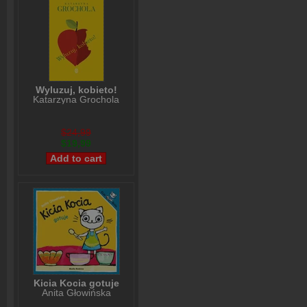
Wyluzuj, kobieto!
Katarzyna Grochola
$24,99
$19,99
Kicia Kocia gotuje
Anita Głowińska