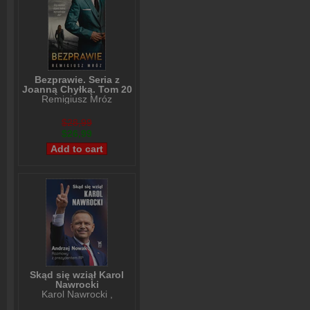
Bezprawie. Seria z
Joanną Chyłką. Tom 20
Remigiusz Mróz
$28,99
$26,99
Skąd się wziął Karol
Nawrocki
Karol Nawrocki
,
Andrzej Nowak