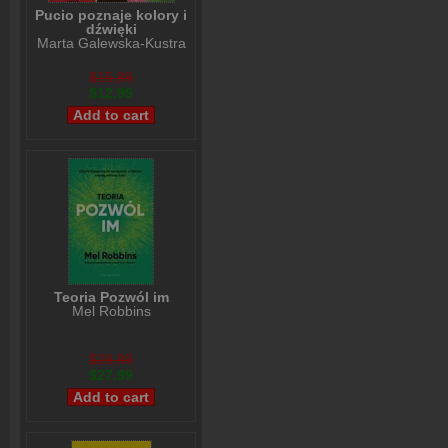
Pucio poznaje kolory i
dźwięki
Marta Galewska-Kustra
$15,99
$12,99
Teoria Pozwól im
Mel Robbins
$29,99
$27,99