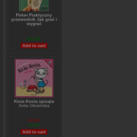
Poker Praktyczny
przewodnik Jak grać i
wygrać
Lou Krieger
$23,99
Kicia Kocia sprząta
Anita Głowińska
$7,99
$5,99