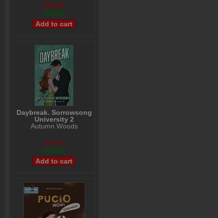
$49,65
$39,50
Daybreak. Sorrowsong
University 2
Autumn Woods
$31,01
$23,99