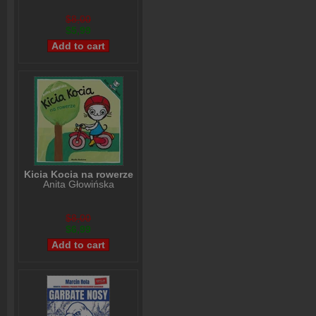
$8,00
$5,99
Kicia Kocia na rowerze
Anita Głowińska
$8,00
$6,99