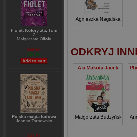
Agnieszka Nagalska
Fiolet. Kolory zła. Tom
7
Małgorzata Oliwia
Sobczak
ODKRYJ INN
$31,66
$25,98
Ala Makota Jacek
Polska magia ludowa
Małgorzata Budzyńska
An
Joanna Tarnawska
$31,89