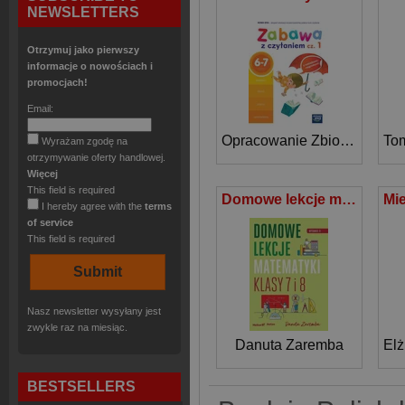
NEWSLETTERS
Otrzymuj jako pierwszy
informacje o nowościach i
promocjach!
Email:
Opracowanie Zbiorowe
To
Wyrażam zgodę na
otrzymywanie oferty handlowej.
Więcej
This field is required
Domowe lekcje matematyki Klasy 7-8 Szkoła podstawowa
I hereby agree with the
terms
of service
This field is required
Nasz newsletter wysyłany jest
zwykle raz na miesiąc.
Danuta Zaremba
Elż
BESTSELLERS