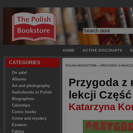
HOME
ACTIVE DISCOUNTS
D
CATEGORIES
POLISH BOOKSTORE
»
PRZYGODA Z NAUCZA
On sale!
Przygoda z 
Albums
Art and photography
lekcji Częś
Audiobooks in Polish
Biographies
Katarzyna K
Calendars
Comic books
Crime and mystery
Esoteric
Fables