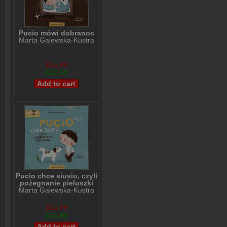
Pucio mówi dobranoc
Marta Galewska-Kustra
$15,99
$12,99
Pucio chce siusiu, czyli
pożegnanie pieluszki
Marta Galewska-Kustra
$15,99
$12,99