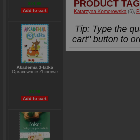
PRODUCT TAG
$24,98
Katarzyna Komorowska
(6)
,
P
Tip: Type the qua
cart" button to or
Akademia 3-latka
Opracowanie Zbiorowe
$2,99