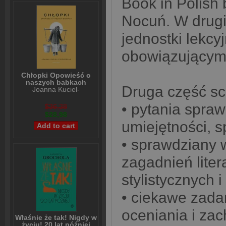
Book in Polis
Nocuń. W drugi
jednostki lekc
obowiązującym 
Chłopki Opowieść o
naszych babkach
Druga część sc
Joanna Kuciel-
Frydryszak
• pytania spra
$36,38
$28,98
umiejętności, s
• sprawdziany 
zagadnień lite
stylistycznych i
• ciekawe zada
oceniania i za
Właśnie że tak! Nigdy w
życiu! 20 lat później