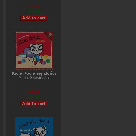
$7,99
$5,99
Kicia Kocia się złości
Anita Głowińska
$7,99
$5,99