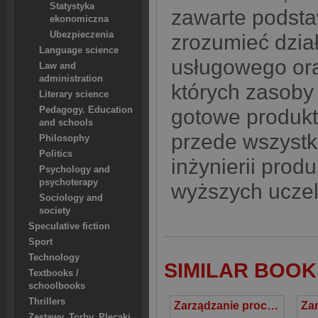
Statystyka
zawarte podst
ekonomiczna
Ubezpieczenia
zrozumieć dzia
Language science
usługowego or
Law and
administration
których zasoby
Literary science
Pedagogy. Education
gotowe produkt
and schools
przede wszystk
Philosophy
Politics
inżynierii prod
Psychology and
psychoterapy
wyższych uczel
Sociology and
society
Speculative fiction
Sport
Technology
SIMILAR BOOK
Textbooks /
schoolbooks
Thrillers
Zarządzanie procesem produkcji
Zestawy. Torby. Plecaki.