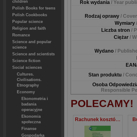
children
Rok wydania
/ Year publ
Polish Books for teens
Polish Cookbooks
Rodzaj oprawy
/ Cover
Popular science
Wymiary
Religion and faith
Liczba stron
/ 
Romance
Ciężar
/ W
Science and popular
science
Wydano
/ Publish
Science and scientists
Science fiction
EAN
Social sciences
Cultures.
Stan produktu
/ Cond
Civilisations.
Osoba Odpowiedzi
Etnography
Responsible P
Economy
Ekonometria i
POLECAMY!
badania
operacyjne
Ekonomia
Rachunek kosztów dla inżynierów
B
społeczna
Finanse
Gospodarka