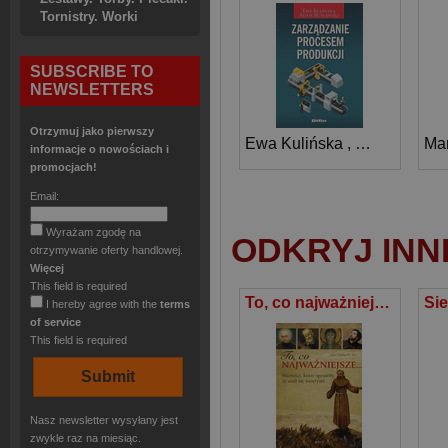
Tornistry. Worki
SUBSCRIBE TO
NEWSLETTERS
Otrzymuj jako pierwszy
Ewa Kulińska
,
Adam Busła
Ma
informacje o nowościach i
promocjach!
Email:
Wyrażam zgodę na
ODKRYJ INN
otrzymywanie oferty handlowej.
Więcej
This field is required
To, co najważniejsze Wartości, które sprawiły, że stali się świętymi
I hereby agree with the
terms
of service
This field is required
Nasz newsletter wysyłany jest
zwykle raz na miesiąc.