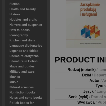
Fiction
Health and beauty
History
Hobbies and crafts
Horrors and suspense
How to books
Iconography
Kitchen and diets
Language dictionaries
Legends and fables
Literatura erotyczna
PRODUCT IN
Literature in Polish
Maps and guides
Rodzaj (nośnik)
/ Ite
Military and wars
Dział
/ Depar
Movies
Autor
/ A
Music
Tytuł
Natural sciences
Język
/ Lan
Non-fiction books
Seria (cykl)
/ Part of 
Notes and song books
Wydawca
/ Pub
Polish books for