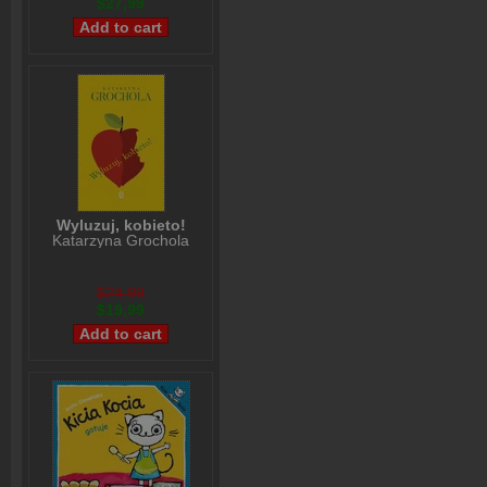
$27,99
Wyluzuj, kobieto!
Katarzyna Grochola
$24,99
$19,99