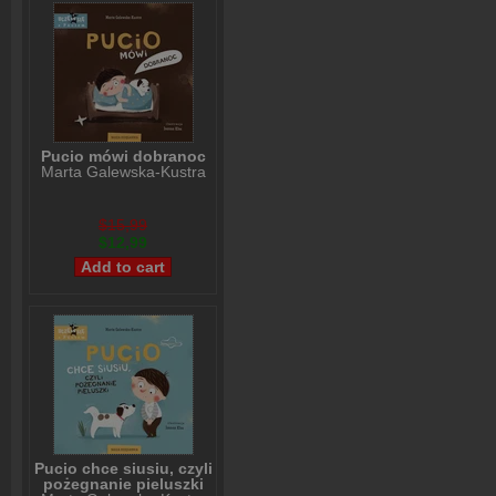
Pucio mówi dobranoc
Marta Galewska-Kustra
$15,99
$12,99
Pucio chce siusiu, czyli
pożegnanie pieluszki