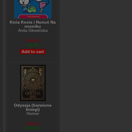
Kicia Kocia i Nunuś Na
nocniku
Anita Głowińska
$10,98
$8,99
Odyseja (barwione
brzegi)
Homer
$40,10
$31,55