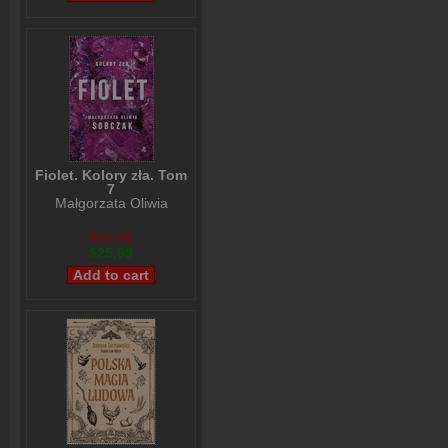
Fiolet. Kolory zła. Tom
7
Małgorzata Oliwia
Sobczak
$31,66
$25,98