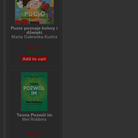
Pucio poznaje kolory i
dźwięki
Marta Galewska-Kustra
$15,99
$12,99
Teoria Pozwól im
Mel Robbins
$29,99