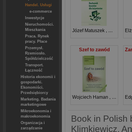
Handel. Usługi
e-commerce
Inwestycje
Nieruchomości.
Mieszkania
Józef Matuszek
,
Zofia Krok
Elż
Praca. Rynek
pracy. Płace
Przemysł.
Szef to zawód
Rzemiosło.
Spółdzielczość
Transport.
Łączność
Historia ekonomii i
gospodarki.
Ekonomiści.
Przedsiębiorcy
Wojciech Haman
,
Jerzy Gu
Ed
Marketing. Badania
marketingowe
Mikroekonomia i
Book in Polish
makroekonomia
Organizacja i
Klimkiewicz, A
zarządzanie