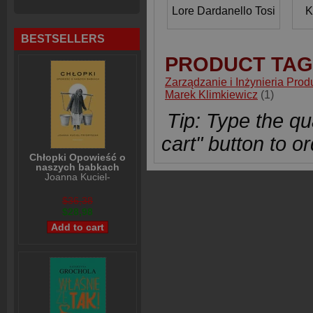
Lore Dardanello Tosi
K
BESTSELLERS
PRODUCT TAG
Zarządzanie i Inżynieria Prod
Marek Klimkiewicz
(1)
Tip: Type the qua
cart" button to or
Chłopki Opowieść o
naszych babkach
Joanna Kuciel-
Frydryszak
$36,38
$28,98