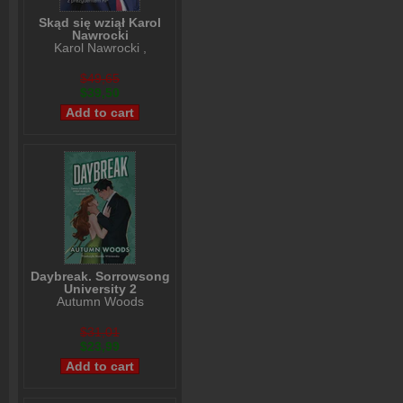
Skąd się wziął Karol
Nawrocki
Karol Nawrocki
,
Andrzej Nowak
$49,65
$39,50
Daybreak. Sorrowsong
University 2
Autumn Woods
$31,01
$23,99