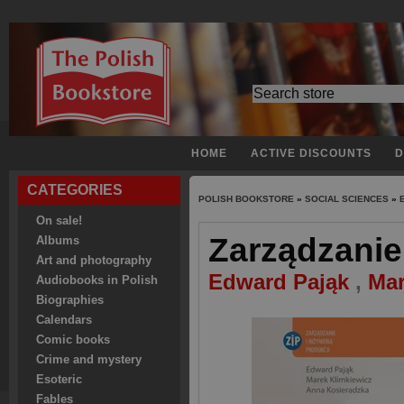
HOME
ACTIVE DISCOUNTS
D
CATEGORIES
POLISH BOOKSTORE
»
SOCIAL SCIENCES
»
On sale!
Zarządzanie
Albums
Art and photography
Edward Pająk
,
Mar
Audiobooks in Polish
Biographies
Calendars
Comic books
Crime and mystery
Esoteric
Fables