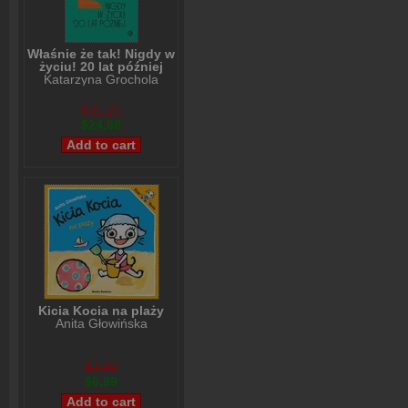
Właśnie że tak! Nigdy w
życiu! 20 lat później
Katarzyna Grochola
$31,21
$24,98
Kicia Kocia na plaży
Anita Głowińska
$7,99
$6,99