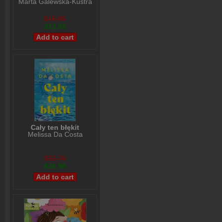
Marta Galewska-Kustra
$15,99
$12,99
Cały ten błękit
Melissa Da Costa
$32,79
$26,98