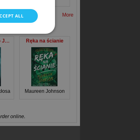
POLISH
More
CCEPT ALL
Cuda świętego Jana Pawła II Świadectwa i modlitwy
Ręka na ścianie
kłosa
Maureen Johnson
order online.