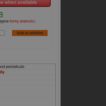
me when available
8
tępne
formy płatności
.
and periodicals
lly