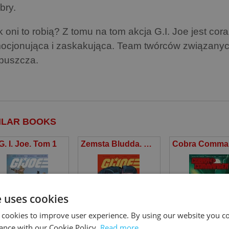
bry.
k oni to robią? Z tomu na tom akcja G.I. Joe jest cor
ocjonująca i zaskakująca. Team twórców związanyc
puszcza.
ILAR BOOKS
G. I. Joe. Tom 1
Zemsta Bludda. G.I. Joe. Tom 2
e uses cookies
 cookies to improve user experience. By using our website you co
shua Williamson
,
Tom Reilly
Joshua Williamson
,
Andrea Milana
Joshua Willia
,
Lee
ance with our Cookie Policy.
Read more