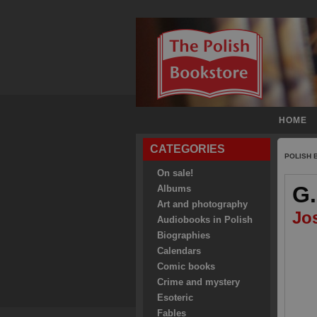
HOME
CATEGORIES
POLISH
On sale!
G.
Albums
Art and photography
Jo
Audiobooks in Polish
Biographies
Calendars
Comic books
Crime and mystery
Esoteric
Fables