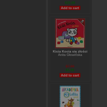
$25,98
Kicia Kocia się złości
Anita Głowińska
$7,99
$5,99