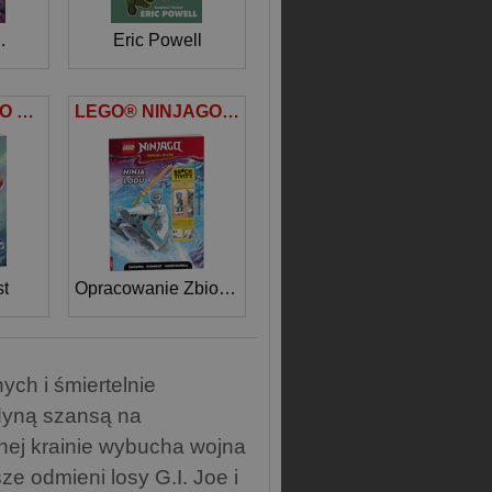
att Frank
Eric Powell
LEGO NINJAGO Moce i zdolności
LEGO® NINJAGO®. Ninja Lodu
t
Opracowanie Zbiorowe
ch i śmiertelnie
edyną szansą na
nej krainie wybucha wojna
ze odmieni losy G.I. Joe i