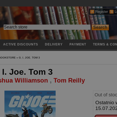
Register
L
ACTIVE DISCOUNTS
DELIVERY
PAYMENT
TERMS & CON
 BOOKSTORE
»
G. I. JOE. TOM 3
 I. Joe. Tom 3
shua Williamson
,
Tom Reilly
Out of sto
Ostatnio 
15.07.20