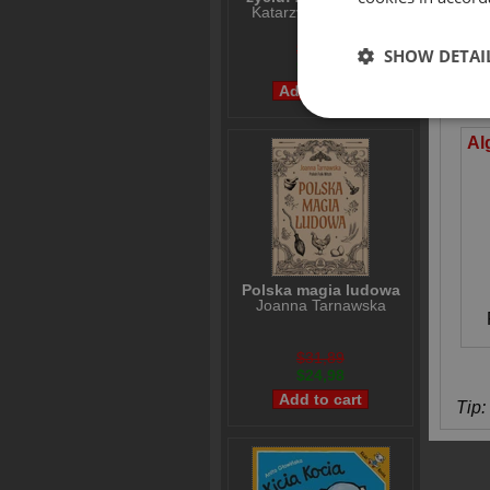
Katarzyna Grochola
$31,21
SHOW DETAI
$24,98
OD
Polska magia ludowa
Joanna Tarnawska
$31,89
$24,98
Tip: 