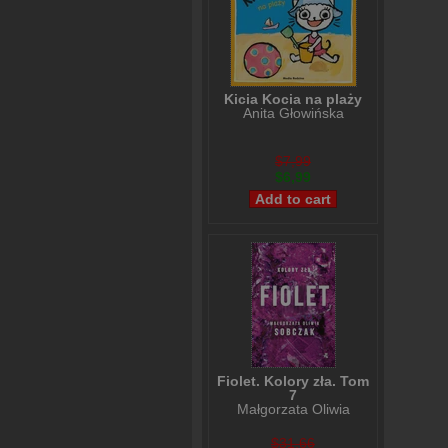
Kicia Kocia na plaży
Anita Głowińska
$7,99
$6,99
Fiolet. Kolory zła. Tom
7
Małgorzata Oliwia
Sobczak
$31,66