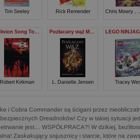
Tim Seeley
Rick Remender
Chris Mowry
,
M
Oblivion Song Tom 3
Pozłacany wąż Mroczne wybrzeża Tom 3
Robert Kirkman
L. Danielle Jensen
Tracey Wes
ke i Cobra Commander są ścigani przez nieobliczalny
ebezpiecznych Dreadnoków! Czy w takiej sytuacji j
zetrwanie jest… WSPÓŁPRACA?! W dzikiej, bezlitos
talna! Zaskakujący sojusznicy i starcie, które na zaws