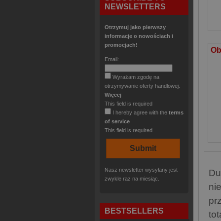
NEWSLETTERS
Otrzymuj jako pierwszy
informacje o nowościach i
promocjach!
Email:
Wyrażam zgodę na
otrzymywanie oferty handlowej.
Więcej
This field is required
I hereby agree with the
terms
of service
This field is required
Nasz newsletter wysyłany jest
Du
zwykle raz na miesiąc.
ni
pr
BESTSELLERS
to