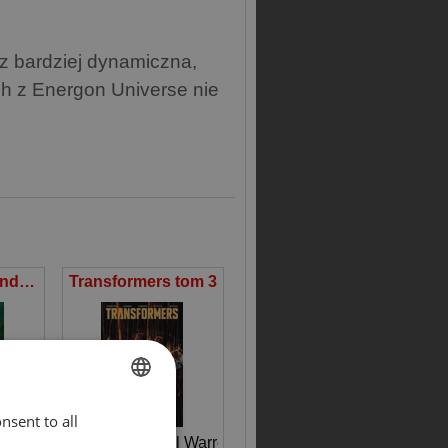
az bardziej dynamiczna,
h z Energon Universe nie
Cobra Commander tom 1
Transformers tom 3
nsent to all
ENGLISH
mson
 Loughridge
,
Andrea Milana
Johnson Daniel Warren
,
Jorge Corona
,
Jason Howa