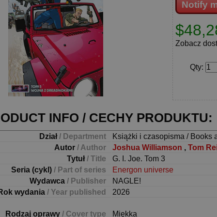
Notify 
$48,2
Zobacz dos
Qty
:
ODUCT INFO / CECHY PRODUKTU:
Dział
/ Department
Książki i czasopisma / Books 
Autor
/ Author
Joshua Williamson
,
Tom Rei
Tytuł
/ Title
G. I. Joe. Tom 3
Seria (cykl)
/ Part of series
Energon universe
Wydawca
/ Publisher
NAGLE!
Rok wydania
/ Year published
2026
Rodzaj oprawy
/ Cover type
Miękka