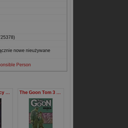
725378)
łącznie nowe nieużywane
onsible Person
Godzilla: Władcy Ziemi 3
The Goon Tom 3 Library