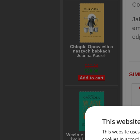
Co
Ja
em
od
Chłopki Opowieść o
naszych babkach
Joanna Kuciel-
Frydryszak
$36,38
$28,98
SIM
This websit
This website uses
Właśnie że tak! Nigdy w
Jo
cookies in accord
życiu! 20 lat później