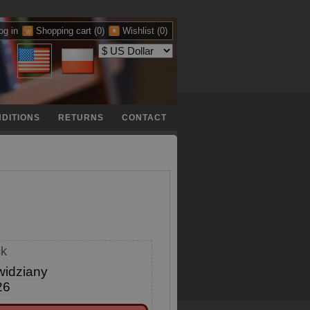
og in
Shopping cart
(0)
Wishlist
(0)
DITIONS
RETURNS
CONTACT
ck
widziany
26