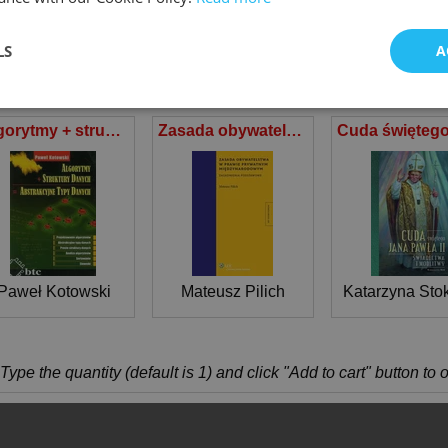
LS
A
KRYJ INNE KSIAZKI
Algorytmy + struktury danych = abstrakcyjne typy danych
Zasada obywatelstwa w prawie prywatnym międzynarodowym Zagadnienia podstawowe
Paweł Kotowski
Mateusz Pilich
Katarzyna Sto
Type the quantity (default is 1) and click "Add to cart" button to 