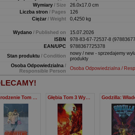
Wymiary
/ Size
26.0x17.0 cm
Liczba stron
/ Pages
126
Ciężar
/ Weight
0,4250 kg
Wydano
/ Published on
15.07.2026
ISBN
978-83-67-72537-8 (9788367
EAN/UPC
9788367725378
nowy / new - sprzedajemy wy
Stan produktu
/ Condition
produkty
Osoba Odpowiedzialna
/
Osoba Odpowiedzialna / Resp
Responsible Person
LECAMY!
Odrodzenie Tom 3 Odległe miejsce
Głębia Tom 3 Wybrzeże gasnącego światła