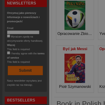
NEWSLETTERS
Otrzymuj jako pierwszy
informacje o nowościach i
promocjach!
Email:
Opracowanie Zbiorowe
Yve
Wyrażam zgodę na
otrzymywanie oferty handlowej.
Więcej
Być jak Messi
This field is required
I hereby agree with the
terms
of service
This field is required
Nasz newsletter wysyłany jest
zwykle raz na miesiąc.
Piotr Szymanowski
Krz
BESTSELLERS
Book in Polish 