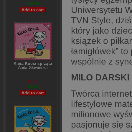
$24,93
Uniwersytetu W
TVN Style, dziś
który jako dzie
książek o piłka
łamigłówek” to
wspólnie z syn
Kicia Kocia sprząta
Anita Głowińska
MILO DARSKI
$7,97
$5,98
Twórca interne
lifestylowe mat
milionowe wyśw
pasjonuje się s