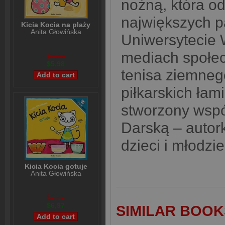
nożną, która od
największych pa
Kicia Kocia na plaży
Anita Głowińska
Uniwersytecie
mediach społec
$7,97
$5,98
tenisa ziemneg
piłkarskich łam
stworzony wspó
Darską – autork
dzieci i młodzie
Kicia Kocia gotuje
Anita Głowińska
$7,97
$6,97
SIMILAR BOOK