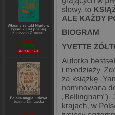
grających w pił
słowy, to
KSIĄŻ
ALE KAŻDY 
Właśnie że tak! Nigdy w
życiu! 20 lat później
BIOGRAM
Katarzyna Grochola
$31,10
YVETTE ŻÓŁ
$24,93
Autorka bestsel
i młodzieży. Z
za książkę „Yam
nominowana do 
„Bellingham”). 
Polska magia ludowa
Joanna Tarnawska
krajach, w Pol
tysięcy egzempl
$31,78