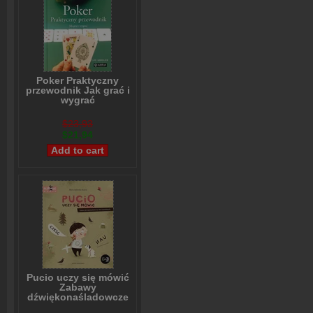
Poker Praktyczny
przewodnik Jak grać i
wygrać
Lou Krieger
$23,93
$21,94
Pucio uczy się mówić
Zabawy
dźwiękonaśladowcze
dla najmłodszych