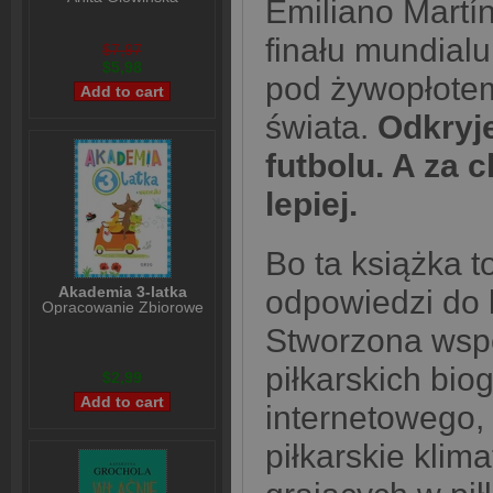
Emiliano Martí
finału mundialu
$7,97
$5,98
pod żywopłotem
świata.
Odkryje
futbolu. A za 
lepiej.
Bo ta książka to
Akademia 3-latka
odpowiedzi do 
Opracowanie Zbiorowe
Stworzona wsp
piłkarskich biog
$2,99
internetowego, 
piłkarskie klim