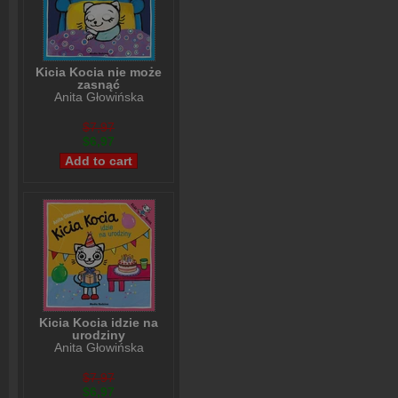
Kicia Kocia nie może
zasnąć
Anita Głowińska
$7,97
$6,97
Kicia Kocia idzie na
urodziny
Anita Głowińska
$7,97
$6,97