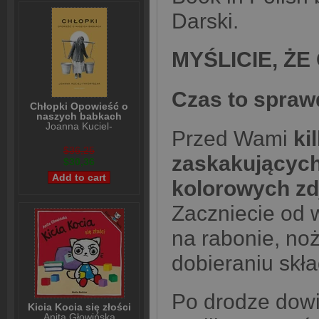
Darski.
MYŚLICIE, Ż
Czas to sprawd
Chłopki Opowieść o
naszych babkach
Joanna Kuciel-
Przed Wami
ki
Frydryszak
$36,25
zaskakujących
$30,36
kolorowych zd
Zaczniecie od w
na rabonie, noż
dobieraniu skł
Po drodze dowie
Kicia Kocia się złości
Anita Głowińska