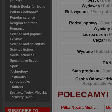
Język
/ Lan
children
Wydawca
/ Pub
Polish Books for teens
Rok wydania
/ Year publ
Polish Cookbooks
Popular science
Rodzaj oprawy
/ Cover
Religion and faith
Wymiary
Romance
Science and popular
Liczba stron
/ 
science
Ciężar
/ W
Science and scientists
Science fiction
Wydano
/ Publish
Social sciences
Speculative fiction
EAN
Sport
Stan produktu
/ Cond
Technology
Textbooks /
Osoba Odpowiedzi
schoolbooks
Responsible P
Thrillers
POLECAMY!
Zestawy. Torby. Plecaki.
Tornistry. Worki
Piłka Nożna Mistrzostwa, legendy, puchary, historia
SUBSCRIBE TO