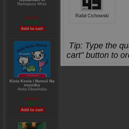
Remigiusz Mróz
Rafał Cichowski
$12,96
$10,96
Tip: Type the qua
cart" button to or
Kicia Kocia i Nunuś Na
nocniku
Anita Głowińska
$10,96
$9,97