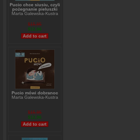
Pucio chce siusiu, czyli
pożegnanie pieluszki
Marta Galewska-Kustra
$15,95
$12,96
Pucio mówi dobranoc
Marta Galewska-Kustra
$15,95
$12,96