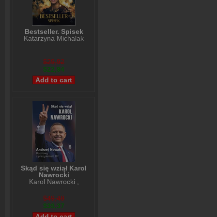
Bestseller. Spisek
Katarzyna Michalak
$29,92
$22,94
Skąd się wziął Karol
Nawrocki
Karol Nawrocki
,
Andrzej Nowak
$49,48
$39,37