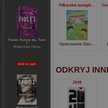
Piłkarskie łamigłówki
Fiolet. Kolory zła. Tom
7
Opracowanie Zbiorowe
Małgorzata Oliwia
Sobczak
$31,55
$27,92
ODKRYJ INN
2049
Wybaczam Ci