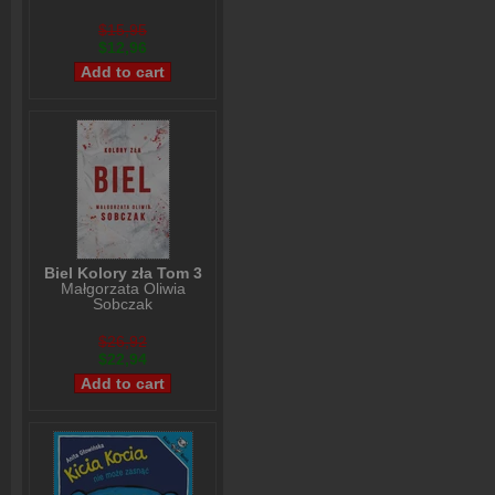
$15,95
$12,96
Biel Kolory zła Tom 3
Małgorzata Oliwia
Sobczak
$26,92
$22,94