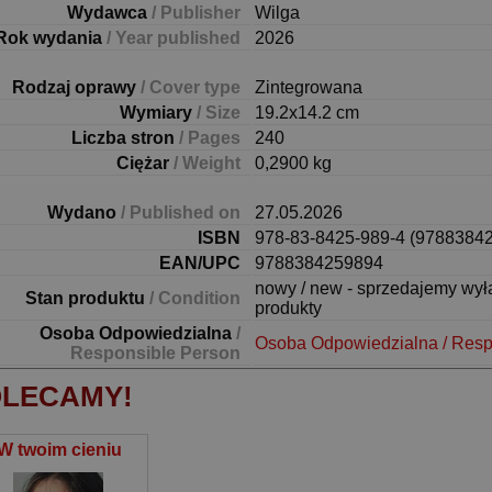
Wydawca
/ Publisher
Wilga
Rok wydania
/ Year published
2026
Rodzaj oprawy
/ Cover type
Zintegrowana
Wymiary
/ Size
19.2x14.2 cm
Liczba stron
/ Pages
240
Ciężar
/ Weight
0,2900 kg
Wydano
/ Published on
27.05.2026
ISBN
978-83-8425-989-4 (9788384
EAN/UPC
9788384259894
nowy / new - sprzedajemy wy
Stan produktu
/ Condition
produkty
Osoba Odpowiedzialna
/
Osoba Odpowiedzialna / Resp
Responsible Person
LECAMY!
W twoim cieniu