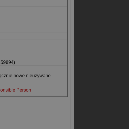
259894)
łącznie nowe nieużywane
onsible Person