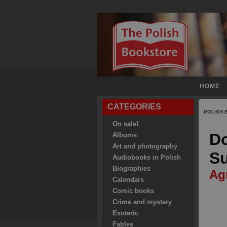
HOME
CATEGORIES
POLISH
On sale!
Do
Albums
Art and photography
Su
Audiobooks in Polish
Biographies
Ag
Calendars
Comic books
Crime and mystery
Esoteric
Fables