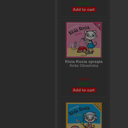
$24,93
Kicia Kocia sprząta
Anita Głowińska
$7,97
$5,98