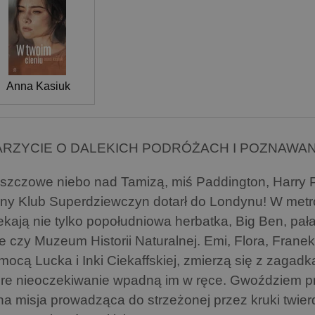
Anna Kasiuk
RZYCIE O DALEKICH PODRÓŻACH I POZNAWAN
szczowe niebo nad Tamizą, miś Paddington, Harry Pot
jny Klub Superdziewczyn dotarł do Londynu! W metrop
ekają nie tylko popołudniowa herbatka, Big Ben, p
e czy Muzeum Historii Naturalnej. Emi, Flora, Franek,
mocą Lucka i Inki Ciekaffskiej, zmierzą się z zagadk
óre nieoczekiwanie wpadną im w ręce. Gwoździem 
jna misja prowadząca do strzeżonej przez kruki twie