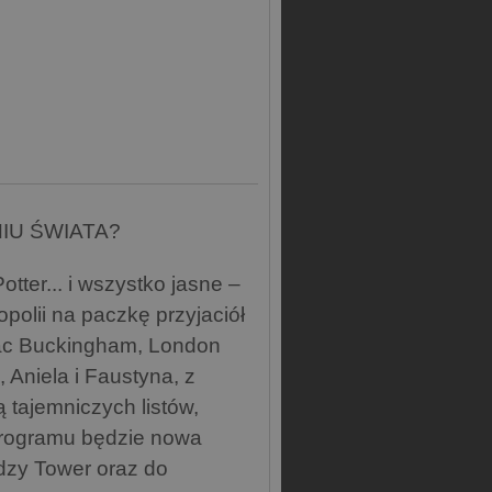
IU ŚWIATA?
ter... i wszystko jasne –
olii na paczkę przyjaciół
ałac Buckingham, London
 Aniela i Faustyna, z
ą tajemniczych listów,
programu będzie nowa
rdzy Tower oraz do