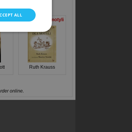
POLISH
CCEPT ALL
ana
Przyjęcie dla motyli
tt
Ruth Krauss
order online.