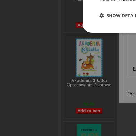
OD
$7,97
SHOW DETAI
$5,98
E
Akademia 3-latka
Opracowanie Zbiorowe
Tip: 
$2,99