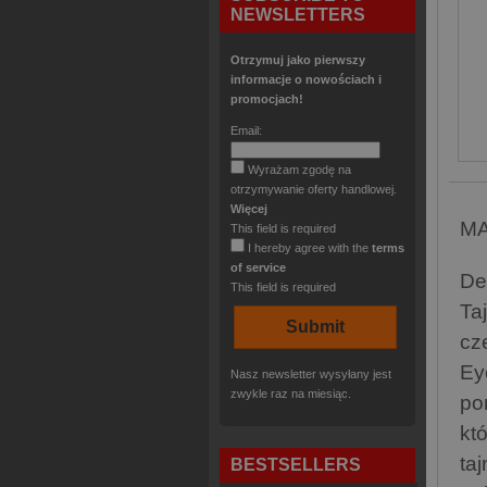
NEWSLETTERS
Otrzymuj jako pierwszy
informacje o nowościach i
promocjach!
Email:
Wyrażam zgodę na
otrzymywanie oferty handlowej.
Więcej
MA
This field is required
I hereby agree with the
terms
of service
De
This field is required
Ta
cz
Ey
Nasz newsletter wysyłany jest
zwykle raz na miesiąc.
po
kt
ta
BESTSELLERS