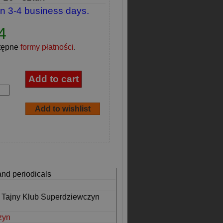
in 3-4 business days.
4
tępne
formy płatności
.
and periodicals
i Tajny Klub Superdziewczyn
zyn