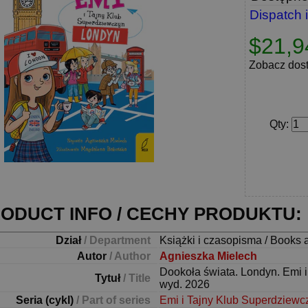
Dispatch 
$21,9
Zobacz dos
Qty
:
ODUCT INFO / CECHY PRODUKTU:
Dział
/ Department
Książki i czasopisma / Books 
Autor
/ Author
Agnieszka Mielech
Dookoła świata. Londyn. Emi 
Tytuł
/ Title
wyd. 2026
Seria (cykl)
/ Part of series
Emi i Tajny Klub Superdziewc