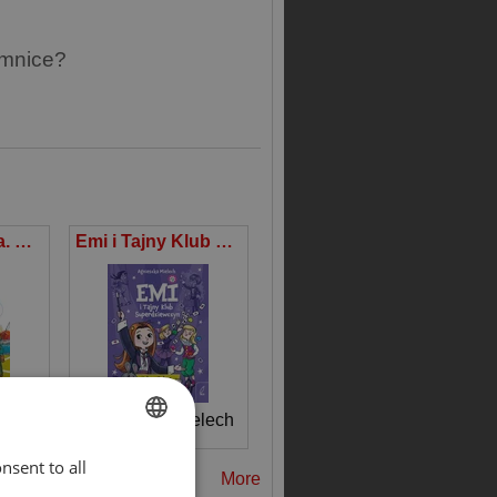
emnice?
Dookoła świata. Szwecja. Emi i Tajny Klub Superdziewczyn
Emi i Tajny Klub Superdziewczyn 9 Hokus-Pokus
lech
Agnieszka Mielech
nsent to all
ENGLISH
More