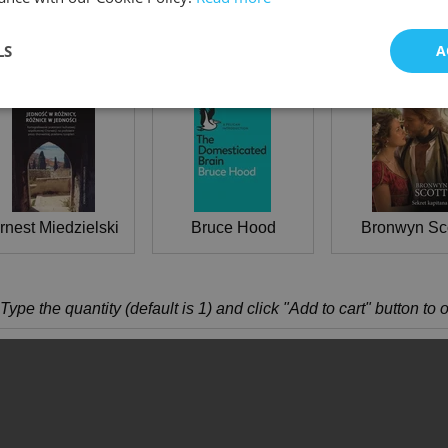
KRYJ INNE KSIAZKI
LS
A
Jedność w różnicy, różnice w jedności Kartografowanie przestrzeni kulturowej współczesnej Chorwacji na podstawie prozy chorwackiej przełom
The Domesticated Brain
Sekret kapit
rnest Miedzielski
Bruce Hood
Bronwyn Sco
Type the quantity (default is 1) and click "Add to cart" button to 