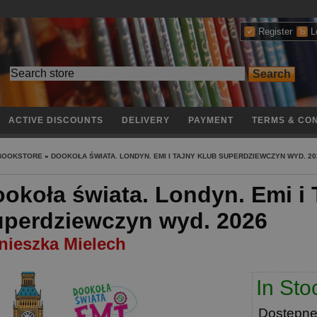
Register
L
ACTIVE DISCOUNTS
DELIVERY
PAYMENT
TERMS & CON
 BOOKSTORE
»
DOOKOŁA ŚWIATA. LONDYN. EMI I TAJNY KLUB SUPERDZIEWCZYN WYD. 20
okoła świata. Londyn. Emi i 
perdziewczyn wyd. 2026
nieszka Mielech
In Sto
Dostępn