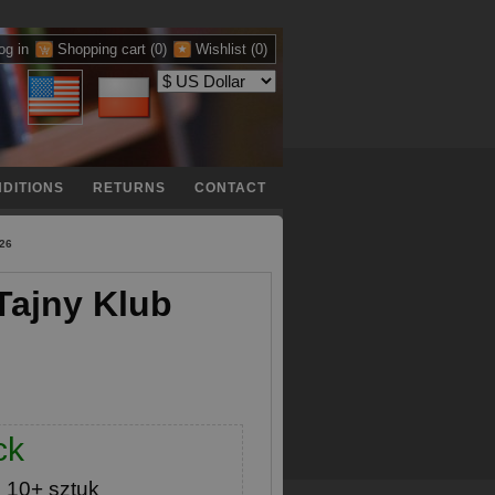
og in
Shopping cart
(0)
Wishlist
(0)
DITIONS
RETURNS
CONTACT
26
Tajny Klub
ck
e
10+ sztuk