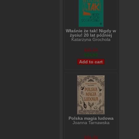
Właśnie że tak! Nigdy w
życiu! 20 lat później
Katarzyna Grochola
$31,10
$24,93
Polska magia ludowa
Joanna Tarnawska
$31,78