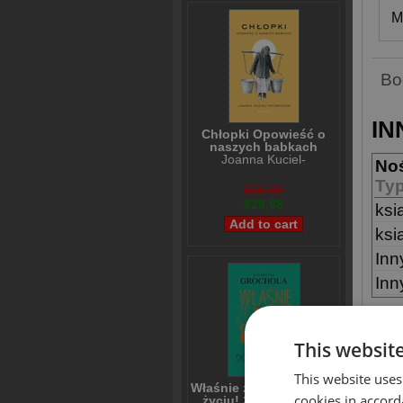
M
Bo
IN
Chłopki Opowieść o
naszych babkach
Joanna Kuciel-
No
Frydryszak
Ty
$36,38
$28,98
ksi
ksi
Inn
Inn
This websit
SIM
This website uses
Właśnie że tak! Nigdy w
cookies in accord
życiu! 20 lat później