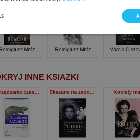
LS
A
Remigiusz Mróz
Remigiusz Mróz
Marcin Cisze
KRYJ INNE KSIAZKI
Zarządzanie czasem Strategie dla administratorów systemów
Skazane na zapomnienie Polskie aktorki filmowe na emigracji
Kobiety maf