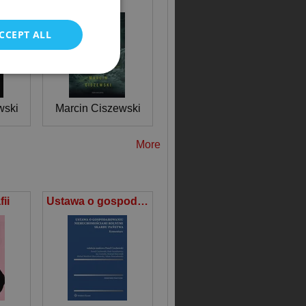
POLISH
CCEPT ALL
wski
Marcin Ciszewski
More
ii
Ustawa o gospodarowaniu nieruchomościami rolnymi Skarbu Państwa Komentarz