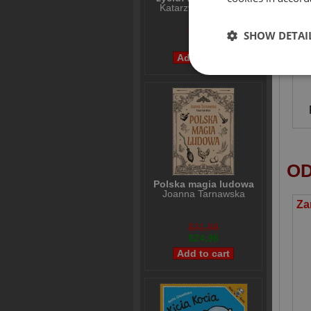
Katarzyna Grochola
$31,21
SHOW DETAI
$24,98
OD
Polska magia ludowa
Joanna Tarnawska
$31,89
$24,98