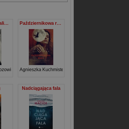
Jolanta i Apokalipsis
Październikowa rdza
ozowicz
Jacek Dehnel
Agnieszka Kuchmister
g
Nadciągająca fala