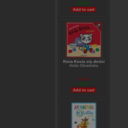
$25,98
Kicia Kocia się złości
Anita Głowińska
$7,99
$5,99