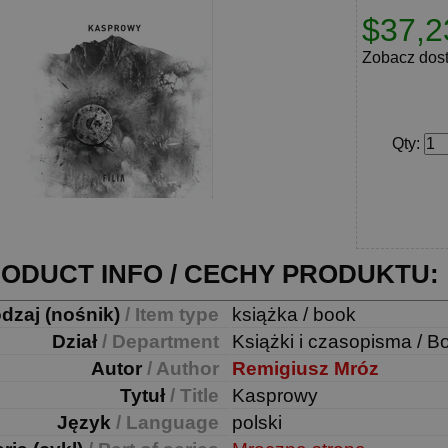
$37,2
Zobacz dos
Qty
:
ODUCT INFO / CECHY PRODUKTU:
dzaj (nośnik)
/ Item type
książka / book
Dział
/ Department
Książki i czasopisma / B
Autor
/ Author
Remigiusz Mróz
Tytuł
/ Title
Kasprowy
Język
/ Language
polski