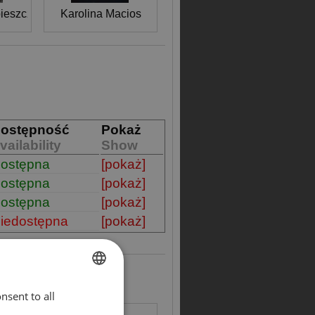
bieszczańska
Karolina Macios
ostępność
Pokaż
vailability
Show
ostępna
[pokaż]
ostępna
[pokaż]
ostępna
[pokaż]
iedostępna
[pokaż]
nsent to all
ENGLISH
Mróz