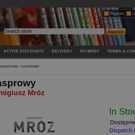
Register
L
ACTIVE DISCOUNTS
DELIVERY
PAYMENT
TERMS & CON
 BOOKSTORE
»
KASPROWY
asprowy
migiusz Mróz
In Sto
Dostępn
Dispatch 