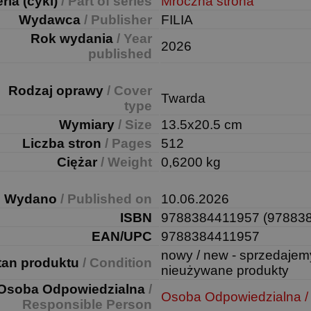
ria (cykl)
/ Part of series
Mroczna strona
Wydawca
/ Publisher
FILIA
Rok wydania
/ Year
2026
published
Rodzaj oprawy
/ Cover
Twarda
type
Wymiary
/ Size
13.5x20.5 cm
Liczba stron
/ Pages
512
Ciężar
/ Weight
0,6200 kg
Wydano
/ Published on
10.06.2026
ISBN
9788384411957 (97883
EAN/UPC
9788384411957
nowy / new - sprzedajem
tan produktu
/ Condition
nieużywane produkty
Osoba Odpowiedzialna
/
Osoba Odpowiedzialna /
Responsible Person