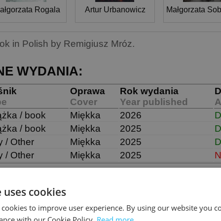
ałgorzata Rogala
Artur Urbanowicz
Małgorzata So
ok in Polish by Remigiusz Mróz.
NE WYDANIA:
śnik
Oprawa
Rok wydania
D
pe
Cover
Year published
A
ążka / book
Miękka
2026
D
ążka / book
Miękka
2025
D
y / Other
Miękka
2025
D
y / Other
Miękka
2025
N
e uses cookies
ILAR BOOKS
 cookies to improve user experience. By using our website you co
ance with our Cookie Policy.
Read more
Urwisko
Przewieszenie
Wiatr