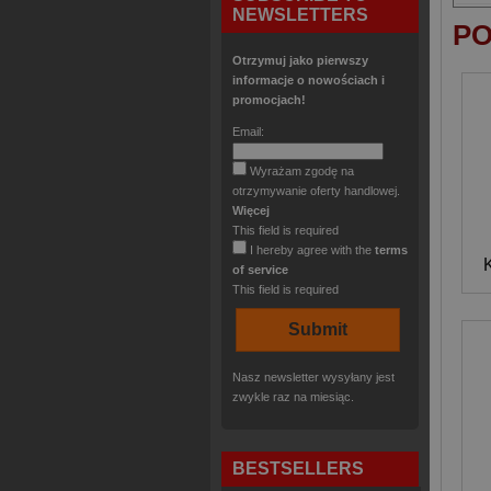
NEWSLETTERS
PO
Otrzymuj jako pierwszy
informacje o nowościach i
promocjach!
Email:
Wyrażam zgodę na
otrzymywanie oferty handlowej.
Więcej
This field is required
I hereby agree with the
terms
of service
This field is required
Nasz newsletter wysyłany jest
zwykle raz na miesiąc.
BESTSELLERS