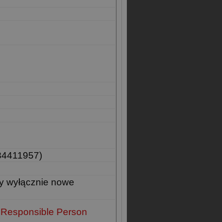
84411957)
y wyłącznie nowe
 Responsible Person