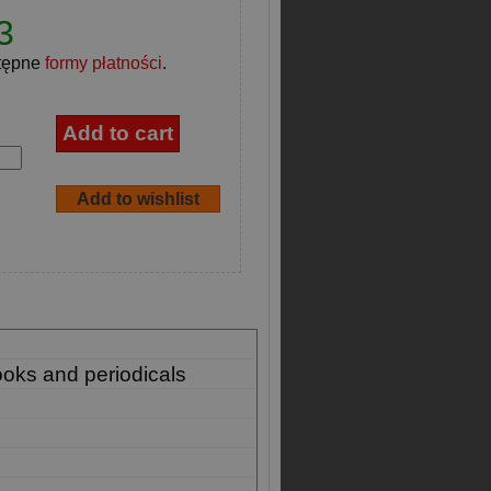
3
tępne
formy płatności
.
ooks and periodicals