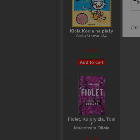
Th
Tip: 
Kicia Kocia na plaży
Anita Głowińska
$7,99
$5,99
Fiolet. Kolory zła. Tom
7
Małgorzata Oliwia
Sobczak
$31,66