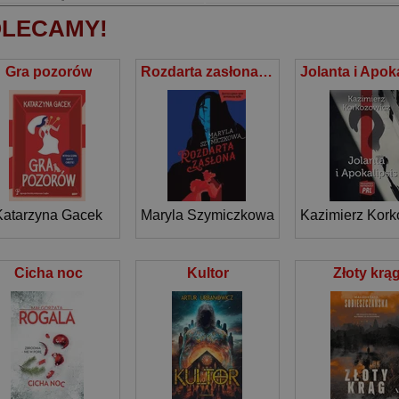
LECAMY!
Gra pozorów
Rozdarta zasłona [wyd. 2025]
Katarzyna Gacek
Maryla Szymiczkowa
,
Piotr Tarczyński
Kazimierz Kork
,
Cicha noc
Kultor
Złoty krą