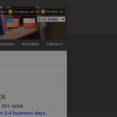
og in
Shopping cart
(0)
Wishlist
(0)
DITIONS
RETURNS
CONTACT
ck
e
10+ sztuk
in 3-4 business days.