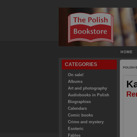
HOME
CATEGORIES
POLISH
On sale!
K
Albums
Art and photography
Re
Audiobooks in Polish
Biographies
Calendars
Comic books
Crime and mystery
Esoteric
Fables