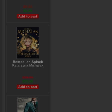
$8,00
$6,99
Bestseller. Spisek
Katarzyna Michalak
$29,98
$23,98