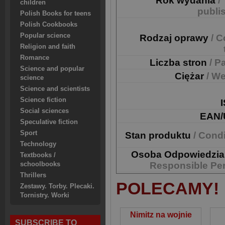
Rok wydania
/
children
publi
Polish Books for teens
Polish Cookbooks
Popular science
Rodzaj oprawy
/ C
Religion and faith
Romance
Liczba stron
/ P
Science and popular
Ciężar
/ We
science
Science and scientists
Science fiction
Social sciences
EAN/
Speculative fiction
Sport
Stan produktu
/ Cond
Technology
Osoba Odpowiedzia
Textbooks /
Responsible Pe
schoolbooks
Thrillers
POLECAMY!
Zestawy. Torby. Plecaki.
Tornistry. Worki
Nimitz na wojnie
SUBSCRIBE TO