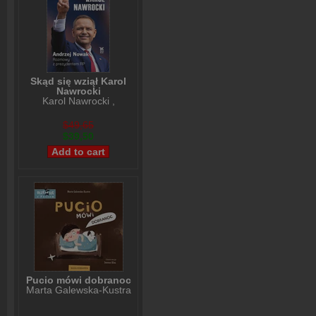
Skąd się wziął Karol
Nawrocki
Karol Nawrocki
,
Andrzej Nowak
$49,65
$39,50
Pucio mówi dobranoc
Marta Galewska-Kustra