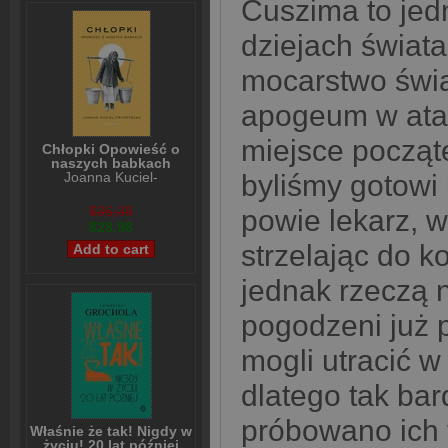
Cuszima to jed
dziejach świata
mocarstwo świa
apogeum w atak
miejsce począt
Chłopki Opowieść o
naszych babkach
Joanna Kuciel-
byliśmy gotowi 
Frydryszak
$36,38
powie lekarz, w
$28,98
strzelając do k
jednak rzeczą n
pogodzeni już 
mogli utracić w 
dlatego tak bar
próbowano ich 
Właśnie że tak! Nigdy w
życiu! 20 lat później