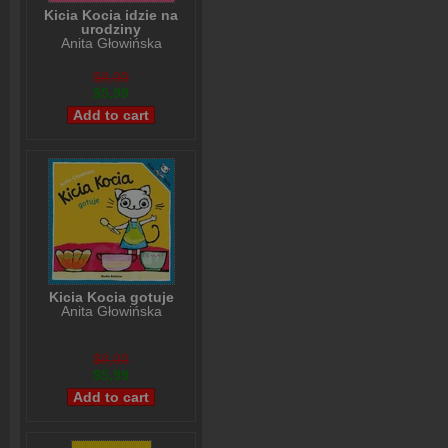
Kicia Kocia idzie na
urodziny
Anita Głowińska
$8,00
$5,99
Kicia Kocia gotuje
Anita Głowińska
$8,00
$5,99