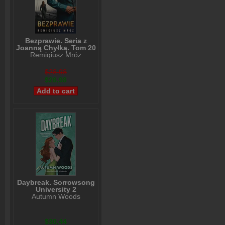
Bezprawie. Seria z
Joanną Chyłką. Tom 20
Remigiusz Mróz
$28,98
$26,98
Daybreak. Sorrowsong
University 2
Autumn Woods
$30,44