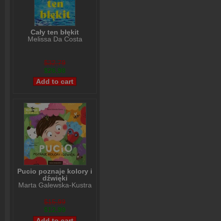
Cały ten błękit
Melissa Da Costa
$32,79
$26,98
Pucio poznaje kolory i
dźwięki
Marta Galewska-Kustra
$15,99
$12,99