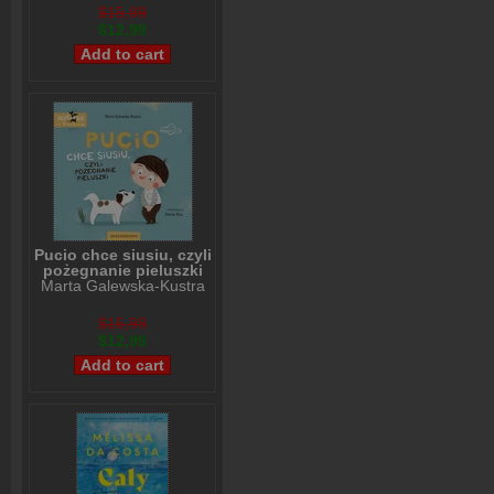
$15,99
$12,99
Pucio chce siusiu, czyli
pożegnanie pieluszki
Marta Galewska-Kustra
$15,99
$12,99