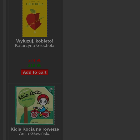
Wyluzuj, kobieto!
Katarzyna Grochola
$24,98
$19,98
Kicia Kocia na rowerze
Anita Głowińska