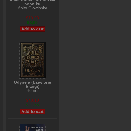
nocniku
Anita Głowińska
$10,98
$8,99
Odyseja (barwione
brzegi)
Homer
$40,10
$31,55