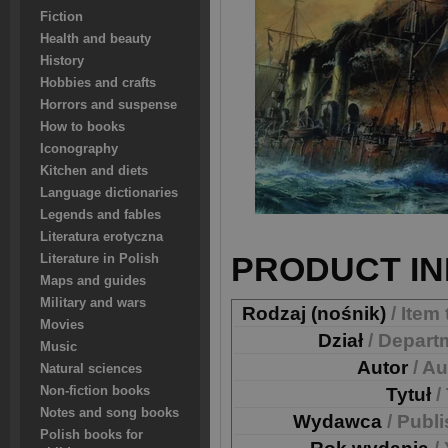
Fiction
Health and beauty
History
Hobbies and crafts
Horrors and suspense
How to books
Iconography
Kitchen and diets
Language dictionaries
Legends and fables
Literatura erotyczna
PRODUCT IN
Literature in Polish
Maps and guides
Military and wars
Rodzaj (nośnik)
/ Item
Movies
Dział
/ Depart
Music
Autor
/ A
Natural sciences
Non-fiction books
Tytuł
/
Notes and song books
Wydawca
/ Publ
Polish books for