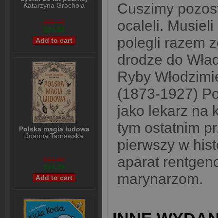
Cuszimy pozosta
Katarzyna Grochola
ocaleli. Musieli
$31,21
$24,98
polegli razem 
drodze do Wła
Ryby Włodzimi
(1873-1927) Po
jako lekarz na
tym ostatnim p
Polska magia ludowa
Joanna Tarnawska
pierwszy w his
aparat rentgeno
$31,89
$24,98
marynarzom.