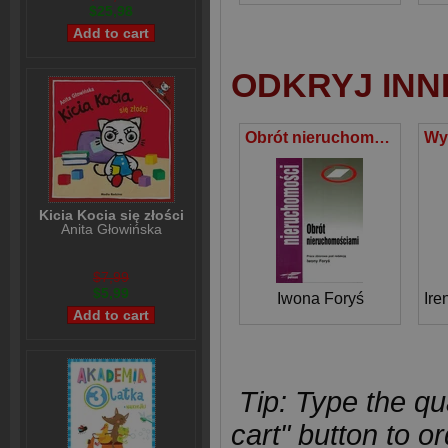
$25,98
ODKRYJ INN
Obrót nieruchomościami
Kicia Kocia się złości
Anita Głowińska
$7,99
$5,99
Iwona Foryś
Ire
Tip: Type the qua
cart" button to or