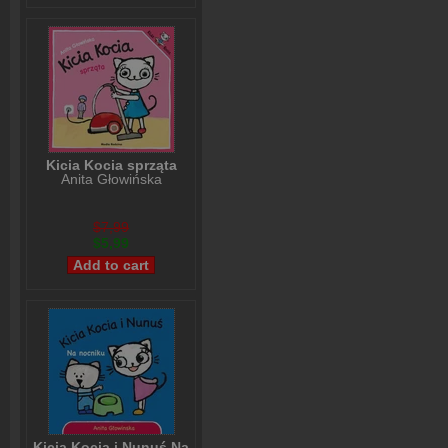
Kicia Kocia sprząta
Anita Głowińska
$7,99
$5,99
Kicia Kocia i Nunuś Na