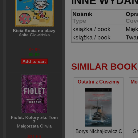
INNE WYDAN
Nośnik
Opr
Type
Cov
książka / book
Mię
Kicia Kocia na plaży
Anita Głowińska
książka / book
Twa
$7,99
$5,99
SIMILAR BOOK
Ostatni z Cuszimy
Fiolet. Kolory zła. Tom
7
Małgorzata Oliwia
Sobczak
Borys Nichajłowicz Czetwie
Sa
$31,66