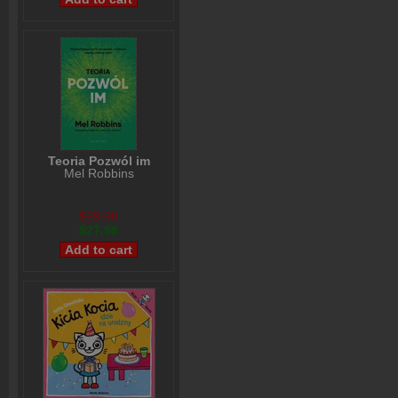
Teoria Pozwól im
Mel Robbins
$29,98
$27,98