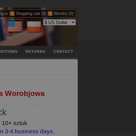
og in
Shopping cart
(0)
Wishlist
(0)
DITIONS
RETURNS
CONTACT
ja Worobjowa
ck
e
10+ sztuk
in 3-4 business days.