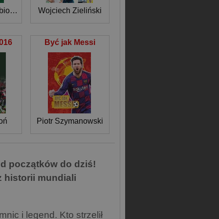
Opracowanie Zbiorowe
Wojciech Zieliński
2016
Być jak Messi
oń
Piotr Szymanowski
od początków do dziś!
historii mundiali
nic i legend. Kto strzelił