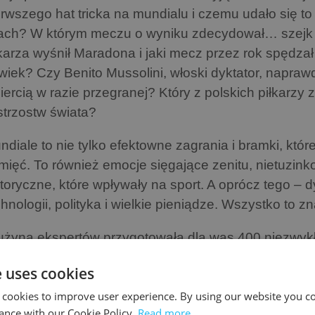
erwszego hat tricka na mundialu i czemu udało się to 
tach? W którym meczu o wyniku zdecydował… szejk
łkarza wyśnił Maradona i jaki mecz przez rok spędz
wiek? Czy Benito Mussolini, włoski dyktator, naprawd
iercią w razie przegranej? Który z polskich piłkarzy 
strzostw świata?
ndiale to nie tylko efektowne zagrania i bramki, któ
mięć. To również emocje sięgające zenitu, nietuzink
storyczne, które wpływały na sport. A oprócz tego –
hnologii, polityka i wielkie pieniądze. Wszystko to zn
użyna ekspertów przygotowała dla was 400 niezwykły
tychczasowych mistrzostw świata. Wytypowała też 
e uses cookies
zech czasów i drużynę gwiazd każdego z turniejów. 
 cookies to improve user experience. By using our website you co
cznie się kolejny mundial!
ance with our Cookie Policy.
Read more