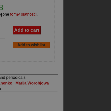
8
tępne
formy płatności
.
and periodicals
ranenko
,
Marija Worobjowa
a