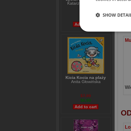
Katarzyna Grochola
$31,21
SHOW DETAI
$24,98
SIM
Kicia Kocia na plaży
Anita Głowińska
Wi
$7,99
$6,99
OD