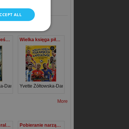
POLISH
CCEPT ALL
Mundial Opowieści niesamowite
Wielka księga piłkarskich łamigłówek. Reprezentacje
ka-Darska
k Latasiewicz
Yvette Żółtowska-Darska
,
Milo Darski
More
Edukacja kulturalna w Polsce i w Niemczech Inspiracje propozycje koncepcje
Pobieranie narządów jamy brzusznej do przeszczepów Tyechnika chirurgiczna