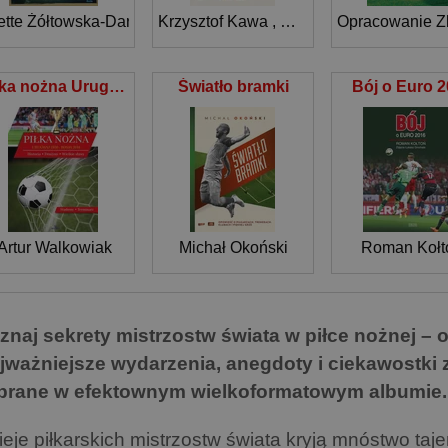
ette Żółtowska-Darska
Krzysztof Kawa
,
Remigiusz Półtorak
Piłka nożna Urugwaj 1930 - Rosja 2018
Światło bramki
Bój o Euro 
Artur Walkowiak
Michał Okoński
Roman Kołt
znaj sekrety mistrzostw świata w piłce nożnej – 
jważniejsze wydarzenia, anegdoty i ciekawostki z 
brane w efektownym wielkoformatowym albumie.
eje piłkarskich mistrzostw świata kryją mnóstwo tajem