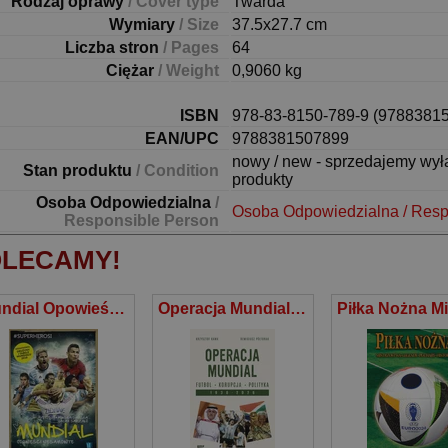
Rodzaj oprawy
/ Cover type
Twarda
Wymiary
/ Size
37.5x27.7 cm
Liczba stron
/ Pages
64
Ciężar
/ Weight
0,9060 kg
ISBN
978-83-8150-789-9 (9788381
EAN/UPC
9788381507899
nowy / new - sprzedajemy wy
Stan produktu
/ Condition
produkty
Osoba Odpowiedzialna
/
Osoba Odpowiedzialna / Resp
Responsible Person
LECAMY!
Mundial Opowieści niesamowite
Operacja Mundial Futbol, korupcja, polityka. 1930-2026