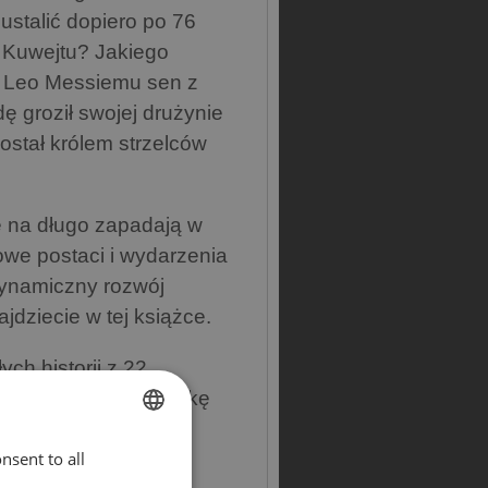
ustalić dopiero po 76
 Kuwejtu? Jakiego
ał Leo Messiemu sen z
ę groził swojej drużynie
został królem strzelców
re na długo zapadają w
owe postaci i wydarzenia
 dynamiczny rozwój
ajdziecie w tej książce.
ch historii z 22
mundialową jedenastkę
Poznajcie je, zanim
nsent to all
ENGLISH