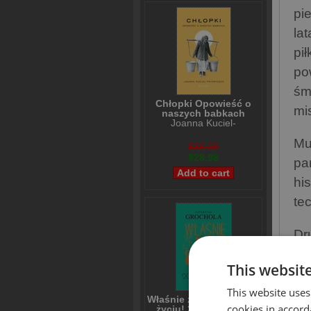
pi
la
pi
po
śm
Chłopki Opowieść o
mi
naszych babkach
Joanna Kuciel-
Frydryszak
Mu
$36,38
$28,98
pa
hi
tec
Dr
do
This websit
ws
This website uses
za
Właśnie że tak! Nigdy w
cookies in accord
życiu! 20 lat później