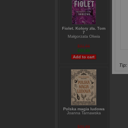
Fiolet. Kolory zła. Tom
7
Małgorzata Oliwia
Sobczak
$31,66
$25,98
Tip: 
Polska magia ludowa
Joanna Tarnawska
$31,89