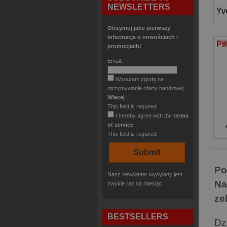
NEWSLETTERS
Yv
Otrzymuj jako pierwszy
informacje o nowościach i
promocjach!
Email:
Wyrażam zgodę na
otrzymywanie oferty handlowej.
Więcej
This field is required
I hereby agree with the
terms
of service
This field is required
Po
Nasz newsletter wysyłany jest
Na
zwykle raz na miesiąc.
ze
BESTSELLERS
Dzi