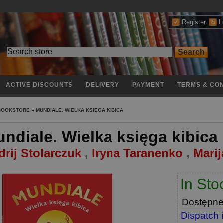
Register
L
ACTIVE DISCOUNTS
DELIVERY
PAYMENT
TERMS & CON
 BOOKSTORE
»
MUNDIALE. WIELKA KSIĘGA KIBICA
ndiale. Wielka księga kibica
rij Stolarczuk
,
Iryna Taranenko
,
Mari
In Sto
Dostępn
Dispatch 