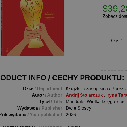
$39,2
Zobacz dos
Qty
:
ODUCT INFO / CECHY PRODUKTU:
Dział
/ Department
Książki i czasopisma / Books 
Autor
/ Author
Andrij Stolarczuk
,
Iryna Ta
Tytuł
/ Title
Mundiale. Wielka księga kibic
Wydawca
/ Publisher
Dwie Siostry
Rok wydania
/ Year published
2026