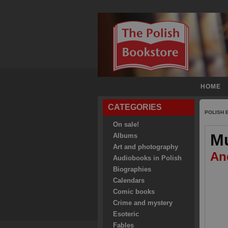
HOME
CATEGORIES
POLISH
On sale!
Mu
Albums
Art and photography
And
Audiobooks in Polish
Biographies
Calendars
Comic books
Crime and mystery
Esoteric
Fables