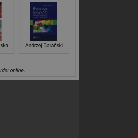
ńska
Andrzej Barański
order online.