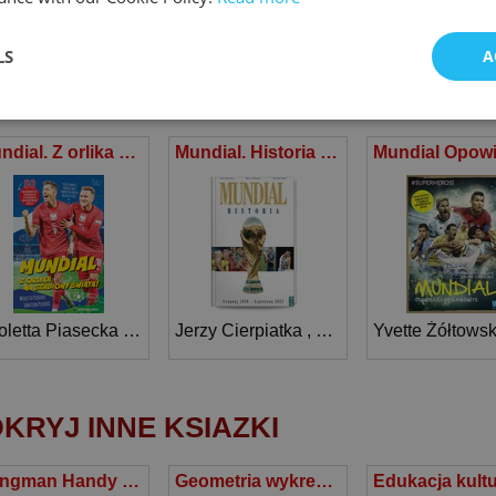
LS
A
ILAR BOOKS
Mundial. Z orlika na stadiony świata!
Mundial. Historia od Urugwaju 1930 do Argentyna 2022
oletta Piasecka
,
Sebastian Piasecki
Jerzy Cierpiatka
,
Mirosław Nowak
Yvette Żółtows
,
Mare
KRYJ INNE KSIAZKI
Longman Handy Learner's Dictionary of American English
Geometria wykreślna z perspektywą stosowaną