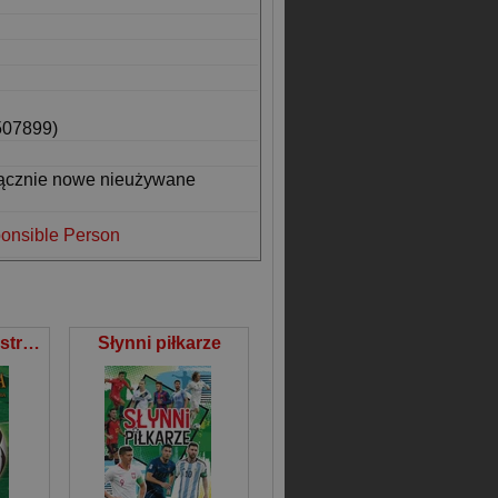
507899)
łącznie nowe nieużywane
onsible Person
Piłka Nożna Mistrzostwa, legendy, puchary, historia
Słynni piłkarze