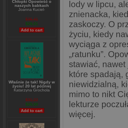
Chłopki Opowieść o
lody w lipcu, al
naszych babkach
Joanna Kuciel-
znienacka, kied
Frydryszak
$36,41
zaskoczy. O prz
$29,01
życiu, kiedy na
wyciąga z opre
„ratunku”. Opow
stawiać, nawet j
które spadają, 
niewidzialną, k
Właśnie że tak! Nigdy w
życiu! 20 lat później
Katarzyna Grochola
mimo to nikt C
$31,22
lekturze poczuł
$25,00
więcej.