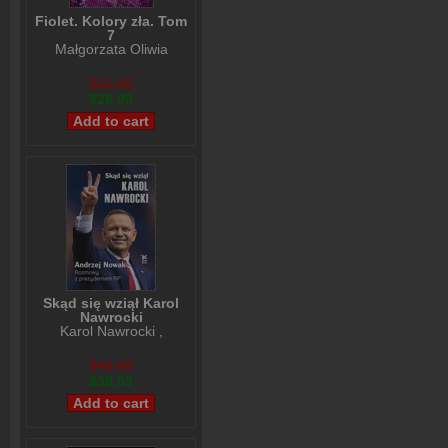
Fiolet. Kolory zła. Tom
7
Małgorzata Oliwia
Sobczak
$31,68
$26,00
Skąd się wziął Karol
Nawrocki
Karol Nawrocki
,
Andrzej Nowak
$49,69
$39,53