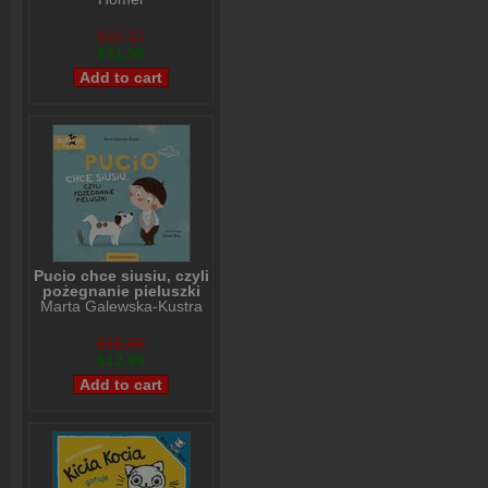
$40,12
$31,58
Pucio chce siusiu, czyli
pożegnanie pieluszki
Marta Galewska-Kustra
$15,99
$12,99