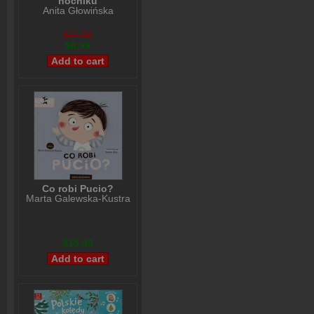
nocniku
Anita Głowińska
$11,00
$8,99
Co robi Pucio?
Marta Galewska-Kustra
$15,99