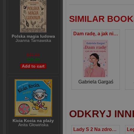
SIMILAR BOOK
Dam radę, a jak nie, to się rozjadę
Polska magia ludowa
Joanna Tarnawska
$31,91
$25,00
Gabriela Gargaś
ODKRYJ INN
Kicia Kocia na plaży
Anita Głowińska
Lady S 2 Na zdrowie Suzie