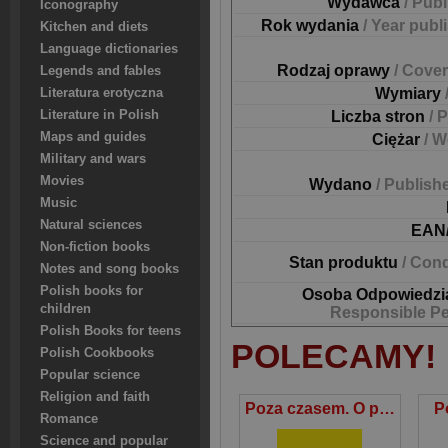
Wydawca
/ Pub
Iconography
Rok wydania
/ Year publ
Kitchen and diets
Language dictionaries
Rodzaj oprawy
/ Cover
Legends and fables
Wymiary
Literatura erotyczna
Literature in Polish
Liczba stron
/ 
Maps and guides
Ciężar
/ W
Military and wars
Movies
Wydano
/ Publish
Music
Natural sciences
EAN
Non-fiction books
Stan produktu
/ Cond
Notes and song books
Polish books for
Osoba Odpowiedzi
children
Responsible P
Polish Books for teens
POLECAMY!
Polish Cookbooks
Popular science
Religion and faith
Poza czasem. O potyczkach z codziennością
P
Romance
Science and popular