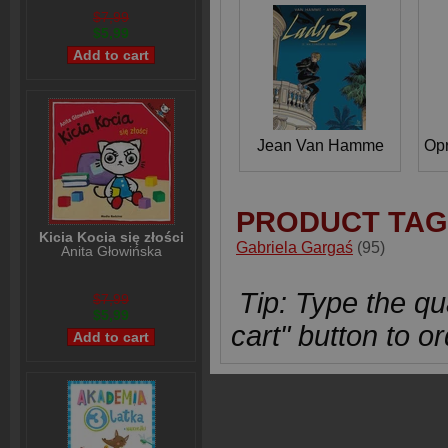
$7,99
$5,99
Jean Van Hamme
PRODUCT TAG
Kicia Kocia się złości
Gabriela Gargaś
(95)
Anita Głowińska
Tip: Type the qua
$7,99
$5,99
cart" button to or