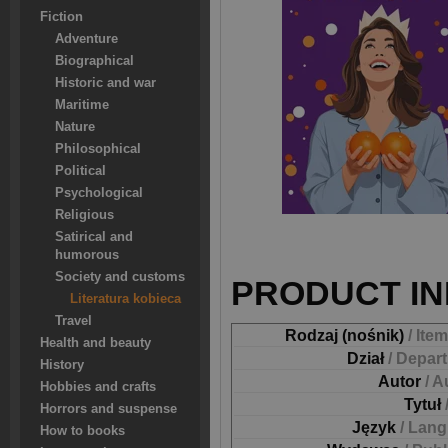
Fiction
Adventure
Biographical
Historic and war
Maritime
Nature
Philosophical
Political
Psychological
Religious
Satirical and
humorous
Society and customs
PRODUCT IN
Literatura kobieca
Travel
Rodzaj (nośnik)
/ Ite
Health and beauty
Dział
/ Depar
History
Autor
/ A
Hobbies and crafts
Tytuł
Horrors and suspense
Język
/ Lan
How to books