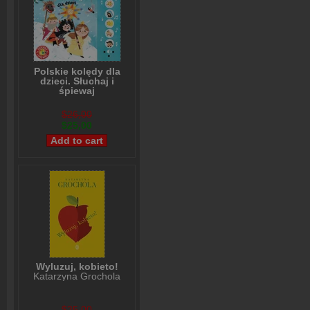
Polskie kolędy dla
dzieci. Słuchaj i
śpiewaj
Anna Podgórska
$26,00
$25,00
Wyluzuj, kobieto!
Katarzyna Grochola
$25,00