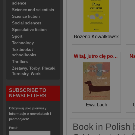
science
Science and scientists
Science fiction
Social sciences
Speculative fiction
Bożena Kowalkowska
Sport
Technology
Textbooks /
schoolbooks
Witaj, jutro cię porzucę
Na
Thrillers
Zestawy. Torby. Plecaki.
Tornistry. Worki
SUBSCRIBE TO
NEWSLETTERS
Ewa Lach
Otrzymuj jako pierwszy
informacje o nowościach i
promocjach!
Book in Polish 
Email: