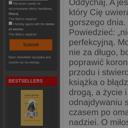
Oddychaj. A jeśl
Wyrażam zgodę na
otrzymywanie oferty handlowej.
który Cię uwier
Więcej
This field is required
gorszego dnia.
I hereby agree with the
terms
of service
Powiedzieć: „ni
This field is required
perfekcyjną. M
nie za długo, b
Nasz newsletter wysyłany jest
poprawić koron
zwykle raz na miesiąc.
przodu i stwier
książka o błąd
BESTSELLERS
drogą, a życie i
odnajdywaniu s
czasem po omac
nadziei. O miłoś