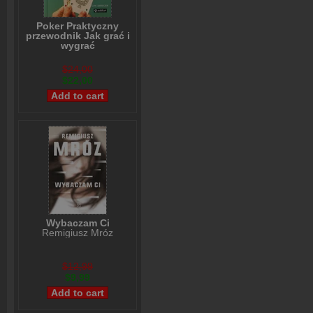
Poker Praktyczny
przewodnik Jak grać i
wygrać
Lou Krieger
$24,00
$22,00
Wybaczam Ci
Remigiusz Mróz
$12,99
$9,99