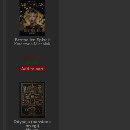
Bestseller. Spisek
Katarzyna Michalak
$30,01
$23,00
Odyseja (barwione
brzegi)
Homer