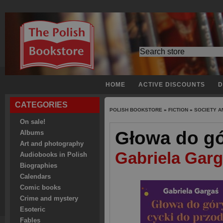
HOME
ACTIVE DISCOUNTS
D
CATEGORIES
POLISH BOOKSTORE
»
FICTION
»
SOCIETY A
On sale!
Głowa do gó
Albums
Art and photography
Gabriela Gar
Audiobooks in Polish
Biographies
Calendars
Comic books
Crime and mystery
Esoteric
Fables