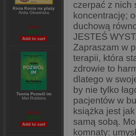
czerpać z nich 
Kicia Kocia na plaży
Anita Głowińska
koncentrację; o
duchową równ
$7,99
$6,99
JESTEŚ WYST
Zapraszam w p
terapii, która st
zdrowie to harm
dlatego w swojej
by nie tylko łag
Teoria Pozwól im
pacjentów w b
Mel Robbins
książka jest ja
$29,99
$27,99
samą sobą. Mon
komnaty: umysłu