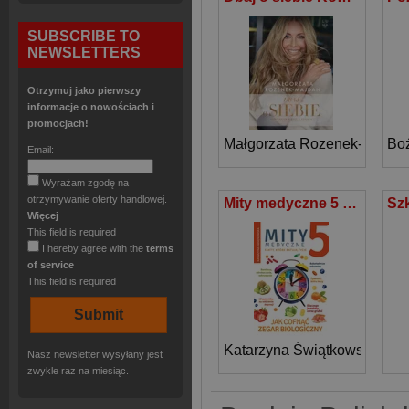
SUBSCRIBE TO
NEWSLETTERS
Otrzymuj jako pierwszy
informacje o nowościach i
promocjach!
Małgorzata Rozenek-Majda
Bo
Email:
Wyrażam zgodę na
otrzymywanie oferty handlowej.
Mity medyczne 5 Jak cofnąć zegar biologiczny
Więcej
This field is required
I hereby agree with the
terms
of service
This field is required
Katarzyna Świątkowska
Nasz newsletter wysyłany jest
zwykle raz na miesiąc.