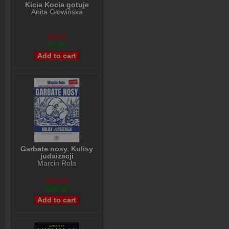
Kicia Kocia gotuje
Anita Głowińska
$8,00
$5,99
Garbate nosy. Kulisy
judaizacji
Marcin Rola
$26,99
$20,99