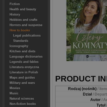
Fiction
Health and beauty
History
Hobbies and crafts
Horrors and suspense
How to books
Legal publications
Standards
Iconography
Kitchen and diets
Language dictionaries
Legends and fables
Literatura erotyczna
Literature in Polish
PRODUCT IN
Maps and guides
Military and wars
Movies
Rodzaj (nośnik)
/ Ite
Music
Dział
/ Depar
Natural sciences
Autor
/ A
Non-fiction books
Tytuł