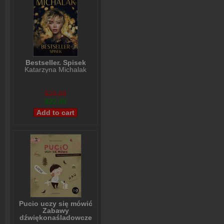
Bestseller. Spisek
Katarzyna Michalak
$29,99
$22,99
Pucio uczy się mówić
Zabawy
dźwiękonaśladowcze