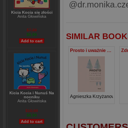
@dr.monika.czers
Kicia Kocia się złości
Anita Głowińska
$7,99
SIMILAR BOOK
$5,99
Prosto i uważnie na co dzień
Kicia Kocia i Nunuś Na
Agnieszka Krzyżanowska
nocniku
Anita Głowińska
$10,98
$8,99
CUSTOMERS 