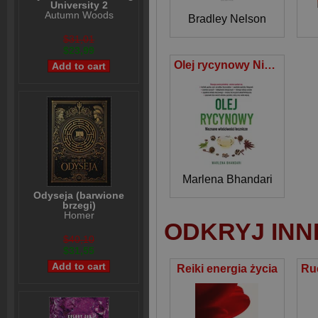
University 2
Autumn Woods
Bradley Nelson
$31,01
$23,99
Olej rycynowy Nieznane właściwości lecznicze
Marlena Bhandari
Odyseja (barwione
brzegi)
Homer
ODKRYJ INN
$40,10
$31,55
Reiki energia życia