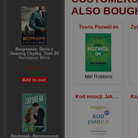
ALSO BOUG
Teoria Pozwól im
Bezprawie. Seria z
Joanną Chyłką. Tom 20
Remigiusz Mróz
$28,99
$26,99
Mel Robbins
Kod emocji. Jak uwolnić zablokowane emocje i cieszyć się zdrowiem, szczęściem oraz miłością.
Daybreak. Sorrowsong