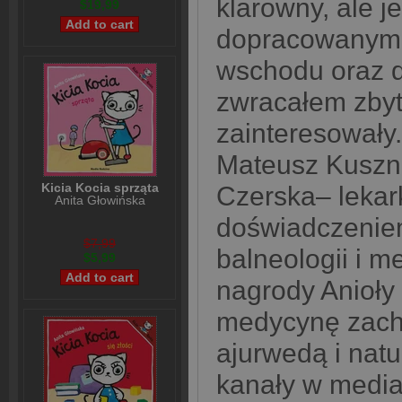
klarowny, ale j
$19,99
dopracowanymi
wschodu oraz d
zwracałem zbyt
zainteresowały
Mateusz Kuszni
Kicia Kocia sprząta
Czerska– lekar
Anita Głowińska
doświadczeniem
$7,99
balneologii i m
$5,99
nagrody Anioły
medycynę zacho
ajurwedą i nat
kanały w media