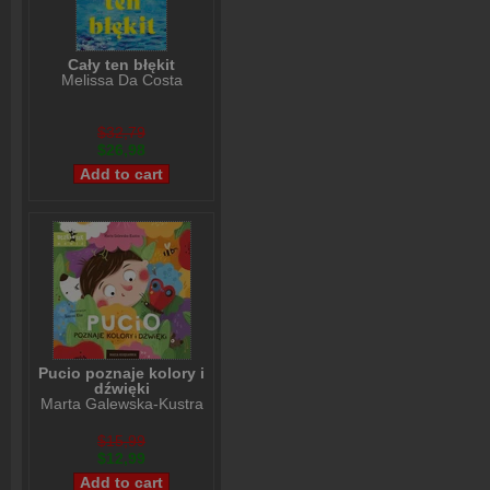
Cały ten błękit
Melissa Da Costa
$32,79
$26,98
Pucio poznaje kolory i
dźwięki
Marta Galewska-Kustra
$15,99
$12,99