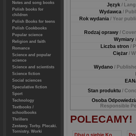
Notes and song books
Język
/ Lan
Polish books for
Wydawca
/ Pub
children
Rok wydania
/ Year publ
Polish Books for teens
Polish Cookbooks
Rodzaj oprawy
/ Cover
Popular science
Wymiary
Religion and faith
Liczba stron
/ 
Romance
Ciężar
/ W
Science and popular
science
Wydano
/ Publish
Science and scientists
Science fiction
Social sciences
EAN
Speculative fiction
Stan produktu
/ Cond
Sport
Osoba Odpowiedzi
Technology
Responsible P
Textbooks /
schoolbooks
POLECAMY!
Thrillers
Zestawy. Torby. Plecaki.
Tornistry. Worki
Dbaj o siebie Kompendium wiedzy o zdrowiu dla kobiet w każdym wieku