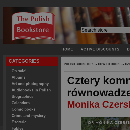
HOME
ACTIVE DISCOUNTS
D
CATEGORIES
POLISH BOOKSTORE
»
HOW TO BOOKS
»
CZ
On sale!
Cztery komn
Albums
Art and photography
równowadz
Audiobooks in Polish
Biographies
Monika Czers
Calendars
Comic books
Crime and mystery
Esoteric
Fables