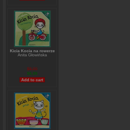
Kicia Kocia na rowerze
Anita Głowińska
$8,00
$6,99