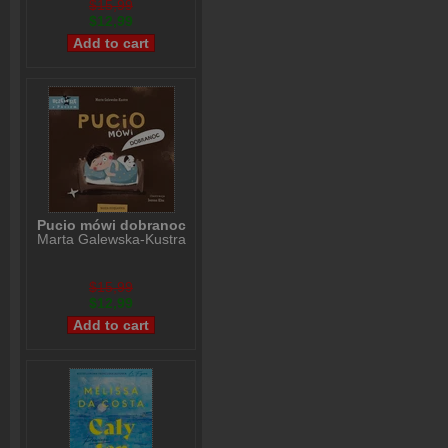
$15,99
$12,99
Pucio mówi dobranoc
Marta Galewska-Kustra
$15,99
$12,99