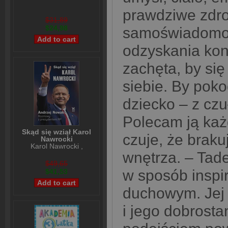
prawdziwe zdro
$31,89
$24,98
samoświadomoś
odzyskania kont
zachęta, by si
siebie. By pokoc
dziecko ‒ z czu
Polecam ją każ
Skąd się wziął Karol
czuje, że brak
Nawrocki
Karol Nawrocki
,
Andrzej Nowak
wnętrza. – Tad
$49,65
w sposób inspi
$41,53
duchowym. Jej 
i jego dobrost