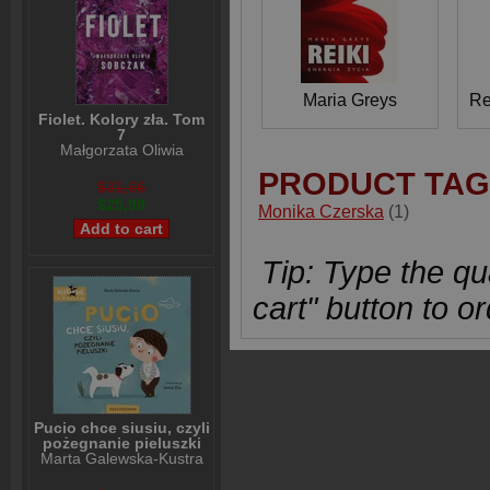
Maria Greys
Re
Fiolet. Kolory zła. Tom
7
Małgorzata Oliwia
Sobczak
PRODUCT TAG
$31,66
$25,98
Monika Czerska
(1)
Tip: Type the qua
cart" button to or
Pucio chce siusiu, czyli
pożegnanie pieluszki
Marta Galewska-Kustra