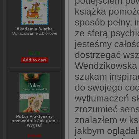
podejściem po
książka pomoże
sposób pełny, i
Akademia 3-latka
ze sferą psych
Opracowanie Zbiorowe
jesteśmy całośc
dostrzegać wsz
$2,99
Wendzikowska 
szukam inspira
do swojego cod
wytłumaczeń s
zrozumieć sens
Poker Praktyczny
znalazłem w ksi
przewodnik Jak grać i
wygrać
jakbym oglądał 
Lou Krieger
$23,99