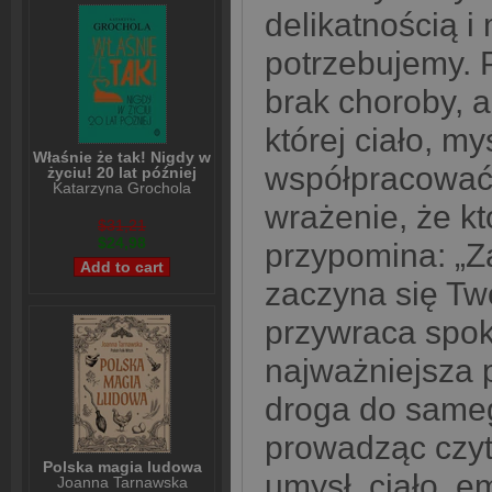
delikatnością i 
potrzebujemy. P
brak choroby, a
której ciało, m
Właśnie że tak! Nigdy w
współpracować.
życiu! 20 lat później
Katarzyna Grochola
wrażenie, że kt
$31,21
$24,98
przypomina: „Za
zaczyna się Two
przywraca spok
najważniejsza 
droga do sameg
prowadząc czyt
Polska magia ludowa
umysł, ciało, e
Joanna Tarnawska