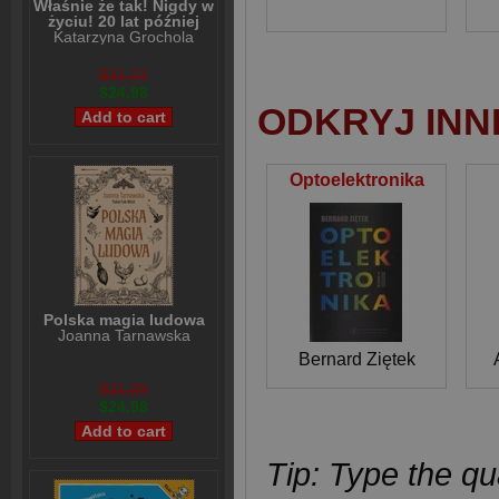
Właśnie że tak! Nigdy w
życiu! 20 lat później
Katarzyna Grochola
$31,21
$24,98
ODKRYJ INN
Optoelektronika
Polska magia ludowa
Joanna Tarnawska
Bernard Ziętek
$31,89
$24,98
Tip: Type the qua