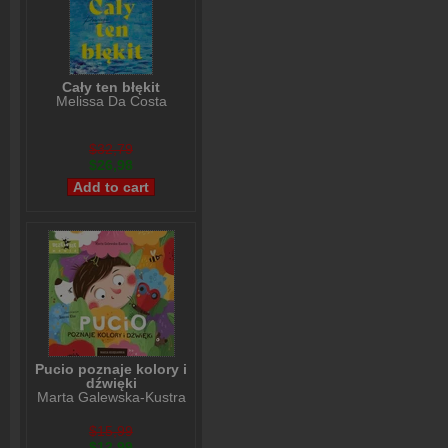
Cały ten błękit
Melissa Da Costa
$32,79
$26,98
Pucio poznaje kolory i
dźwięki
Marta Galewska-Kustra
$15,99
$12,99