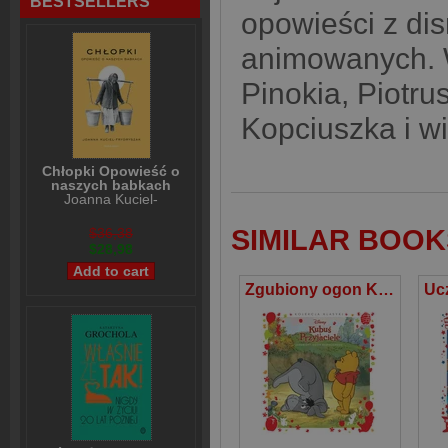
BESTSELLERS
opowieści z dis
animowanych. 
Pinokia, Piotr
Kopciuszka i w
Chłopki Opowieść o
naszych babkach
Joanna Kuciel-
Frydryszak
SIMILAR BOOK
$36,38
$28,98
Zgubiony ogon Kłapouchego. Disney Kubuś i Przyjaciele