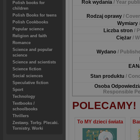
Rok wydania
/ Year publ
Polish books for
children
Polish Books for teens
Rodzaj oprawy
/ Cover
Polish Cookbooks
Wymiary
Popular science
Liczba stron
/ 
Religion and faith
Ciężar
/ W
Romance
Science and popular
Wydano
/ Publish
science
Science and scientists
EAN
Science fiction
Stan produktu
/ Cond
Social sciences
Speculative fiction
Osoba Odpowiedzi
Sport
Responsible P
Technology
POLECAMY!
Textbooks /
schoolbooks
Thrillers
To MY dzieci świata
Zestawy. Torby. Plecaki.
Tornistry. Worki