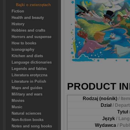
Bajki o zwierzętach
Fiction
Health and beauty
History
Hobbies and crafts
Horrors and suspense
How to books
Iconography
Kitchen and diets
Language dictionaries
Legends and fables
Literatura erotyczna
Literature in Polish
PRODUCT IN
Maps and guides
Military and wars
Rodzaj (nośnik)
/ Ite
Movies
Dział
/ Depar
Music
Tytuł
Natural sciences
Język
/ Lan
Non-fiction books
Wydawca
/ Pub
Notes and song books