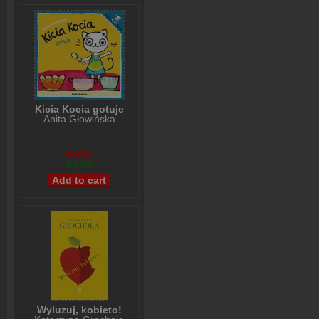
Kicia Kocia gotuje
Anita Głowińska
$8,00
$5,99
Wyluzuj, kobieto!