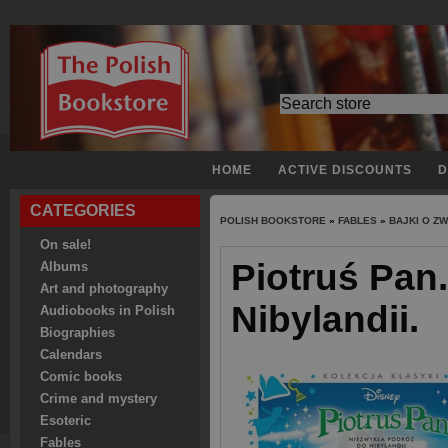
HOME
ACTIVE DISCOUNTS
D
CATEGORIES
POLISH BOOKSTORE
»
FABLES
»
BAJKI O Z
On sale!
Piotruś Pan
Albums
Art and photography
Nibylandii.
Audiobooks in Polish
Biographies
Calendars
Comic books
Crime and mystery
Esoteric
Fables