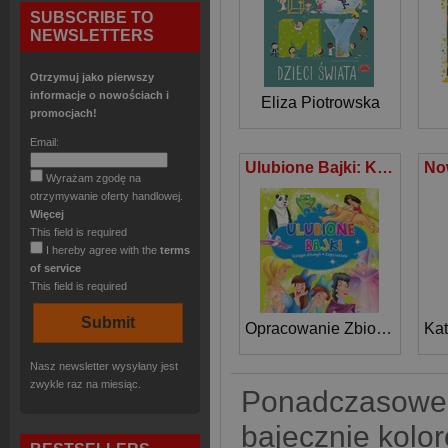
SUBSCRIBE TO
NEWSLETTERS
Otrzymuj jako pierwszy
informacje o nowościach i
Eliza Piotrowska
promocjach!
Email:
Ulubione Bajki: Księga dżungli i Kopciuszek
Wyrażam zgodę na
otrzymywanie oferty handlowej.
Więcej
This field is required
I hereby agree with the
terms
of service
This field is required
Opracowanie Zbiorowe
Ka
Nasz newsletter wysyłany jest
zwykle raz na miesiąc.
Ponadczasowe o
bajecznie kolor