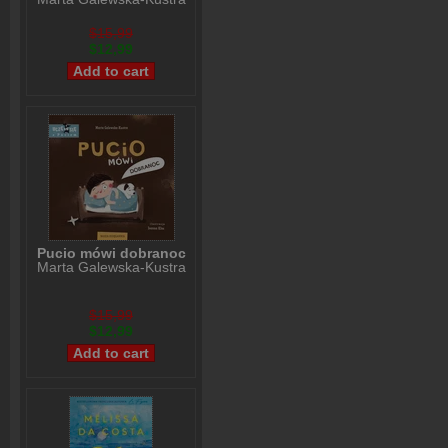
$15,99
$12,99
Pucio mówi dobranoc
Marta Galewska-Kustra
$15,99
$12,99