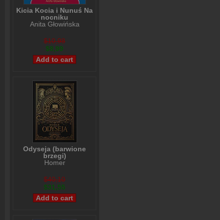
Kicia Kocia i Nunuś Na
nocniku
Anita Głowińska
$10,98
$8,99
Odyseja (barwione
brzegi)
Homer
$40,10
$31,55