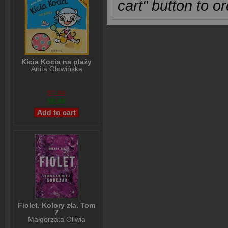
cart" button to or
Kicia Kocia na plaży
Anita Głowińska
$7,99
$5,99
Fiolet. Kolory zła. Tom
7
Małgorzata Oliwia
Sobczak