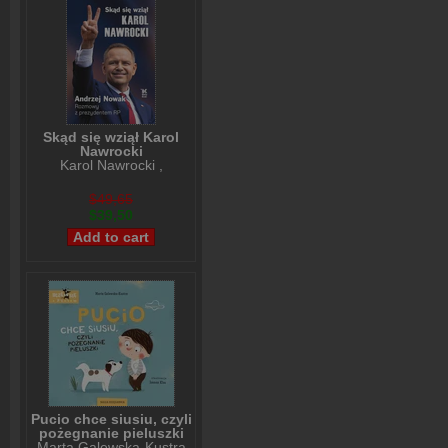
Skąd się wziął Karol
Nawrocki
Karol Nawrocki
,
Andrzej Nowak
$49,65
$39,50
Pucio chce siusiu, czyli
pożegnanie pieluszki
Marta Galewska-Kustra