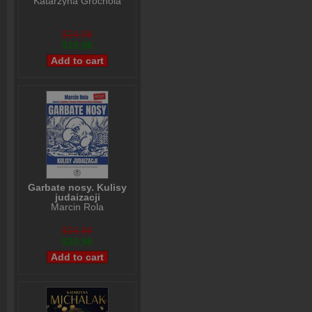
Katarzyna Grochola
$24,98
$19,98
Garbate nosy. Kulisy
judaizacji
Marcin Rola
$26,98
$20,98