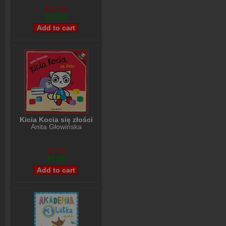
$31,66
$25,98
Kicia Kocia się złości
Anita Głowińska
$7,99
$5,99