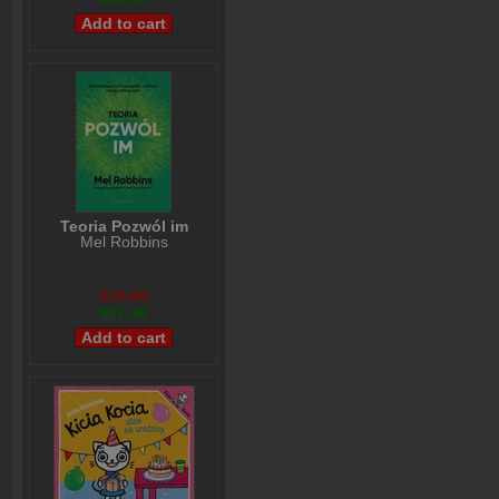
Teoria Pozwól im
Mel Robbins
$29,98
$27,98