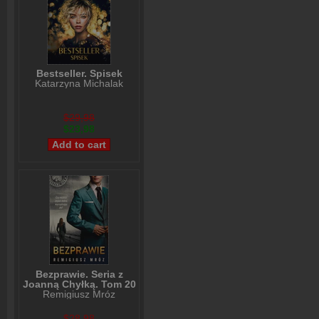
Bestseller. Spisek
Katarzyna Michalak
$29,98
$23,98
Bezprawie. Seria z
Joanną Chyłką. Tom 20
Remigiusz Mróz
$28,98