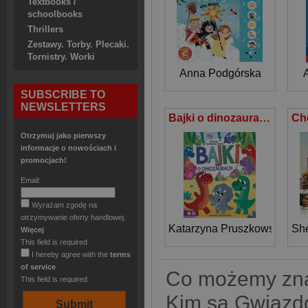
Textbooks /
schoolbooks
Thrillers
Zestawy. Torby. Plecaki.
Tornistry. Worki
Anna Podgórska
SUBSCRIBE TO
NEWSLETTERS
Bajki o dinozaurach
Otrzymuj jako pierwszy
informacje o nowościach i
promocjach!
Email:
Wyrażam zgodę na
otrzymywanie oferty handlowej.
Katarzyna Pruszkowska-Sok
She
Więcej
This field is required
I hereby agree with the
terms
of service
Co możemy znal
This field is required
Kim są Gwiazdo