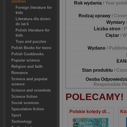
children
Rok wydania
/ Year publ
Foreign literature for
kids
Rodzaj oprawy
/ Cover
Literatura dla dzieci
Wymiary
do lat 6
Liczba stron
/ 
Polish literature for
Ciężar
/ W
kids
Toys and puzzles
Wydano
/ Publish
Polish Books for teens
Polish Cookbooks
Popular science
EAN
Religion and faith
Stan produktu
/ Cond
Romance
Osoba Odpowiedzi
Science and popular
Responsible P
science
Science and scientists
POLECAMY!
Science fiction
Social sciences
Speculative fiction
Polskie kolędy dla dzieci. Słuchaj i śpiewaj
Sport
Technology