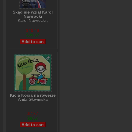
Skąd się wziął Karol
Nawrocki
Karol Nawrocki
,
Andrzej Nowak
$49,48
$39,37
Kicia Kocia na rowerze
Anita Głowińska
$7,97
$6,97