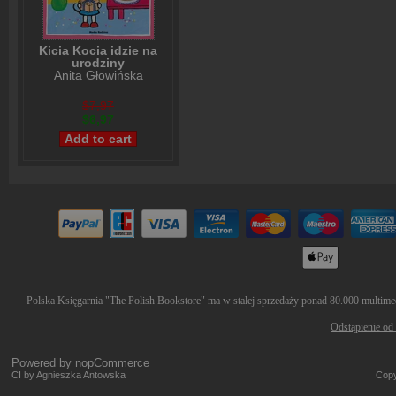
Kicia Kocia idzie na
urodziny
Anita Głowińska
$7,97
$6,97
Polska Księgarnia "The Polish Bookstore" ma w stałej sprzedaży ponad 80.000 multimedi
Odstąpienie od
Powered by
nopCommerce
CI by Agnieszka Antowska
Copy