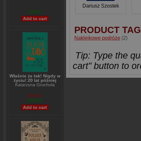
Dariusz Szostek
$2,99
PRODUCT TAG
Naklejkowe podróże
(2)
Tip: Type the qua
cart" button to or
Właśnie że tak! Nigdy w
życiu! 20 lat później
Katarzyna Grochola
$31,10
$24,93