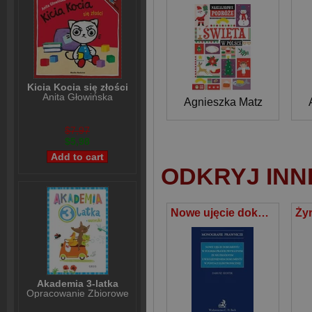
Kicia Kocia się złości
Anita Głowińska
Agnieszka Matz
$7,97
$5,98
ODKRYJ INN
Nowe ujęcie dokumentu w polskim prawie prywatnym ze szczególnym uwzględnieniem dokumentu w postaci elektronicznej
Akademia 3-latka
Opracowanie Zbiorowe