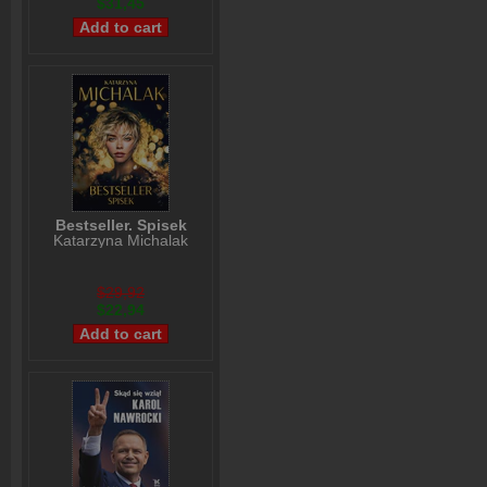
$31,45
Bestseller. Spisek
Katarzyna Michalak
$29,92
$22,94