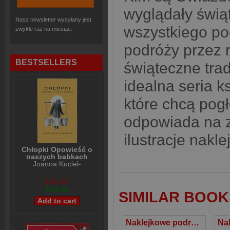
wyglądały świą
Nasz newsletter wysyłany jest
wszystkiego po
zwykle raz na miesiąc.
podróży przez r
BESTSELLERS
świąteczne trad
idealna seria k
które chcą pog
odpowiada na z
ilustracje nakl
Chłopki Opowieść o
naszych babkach
Joanna Kuciel-
Frydryszak
$36,25
$30,36
SIMILAR BOOK
Naklejkowe podróże Święta w Polsce