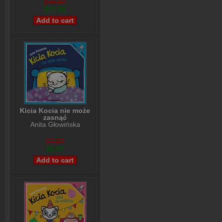
$26,92
$22,94
Kicia Kocia nie może
zasnąć
Anita Głowińska
$7,97
$6,97