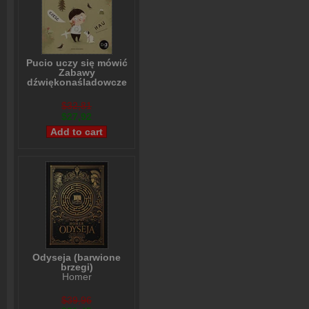
Pucio uczy się mówić
Zabawy
dźwiękonaśladowcze
dla najmłodszych
Marta Galewska-Kustra
$32,81
$27,92
Odyseja (barwione
brzegi)
Homer
$39,96