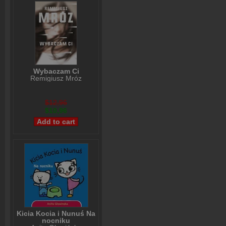
Wybaczam Ci
Remigiusz Mróz
$12,96
$10,96
Kicia Kocia i Nunuś Na
nocniku