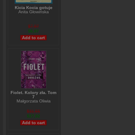
Kicia Kocia gotuje
Anita Głowińska
$7,97
$6,97
Fiolet. Kolory zła. Tom
7
Małgorzata Oliwia
Sobczak
$31,55
$27,92