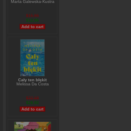
Marta Galewska-Kustra
$15,95
$12,96
Cały ten błękit
Melissa Da Costa
$32,68
$28,92