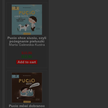
Pucio chce siusiu, czyli
pożegnanie pieluszki
Marta Galewska-Kustra
$15,95
$12,96
Pucio mówi dobranoc