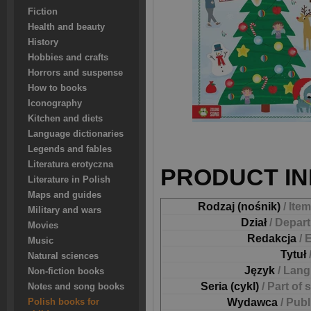
Fiction
Health and beauty
History
Hobbies and crafts
Horrors and suspense
How to books
Iconography
Kitchen and diets
Language dictionaries
Legends and fables
Literatura erotyczna
PRODUCT IN
Literature in Polish
Maps and guides
Rodzaj (nośnik)
/ Ite
Military and wars
Dział
/ Depar
Movies
Redakcja
/ 
Music
Tytuł
Natural sciences
Język
/ Lan
Non-fiction books
Seria (cykl)
/ Part of 
Notes and song books
Wydawca
/ Pub
Polish books for