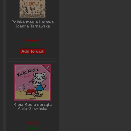
Polska magia ludowa
Joanna Tarnawska
$31,78
$24,93
Kicia Kocia sprząta
Anita Głowińska
$7,97
$5,98