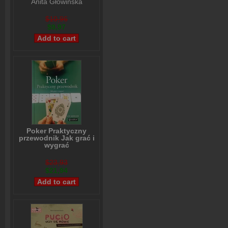
Anita Głowińska
$10,96
$9,97
Poker Praktyczny
przewodnik Jak grać i
wygrać
Lou Krieger
$23,93
$21,94