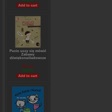
Pucio uczy się mówić
Zabawy
dźwiękonaśladowcze
dla najmłodszych
Marta Galewska-Kustra
$32,93
$28,09