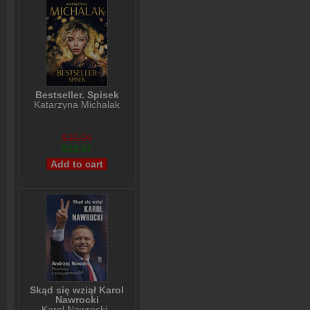
Bestseller. Spisek
Katarzyna Michalak
$30,09
$23,07
Skąd się wziął Karol
Nawrocki
Karol Nawrocki
,