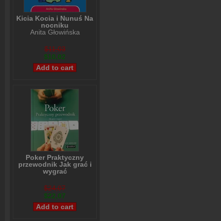
Kicia Kocia i Nunuś Na
nocniku
Anita Głowińska
$11,03
$10,02
Poker Praktyczny
przewodnik Jak grać i
wygrać
Lou Krieger
$24,07
$22,07