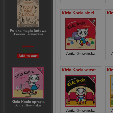
Kicia Kocia się złości
Polska magia ludowa
Joanna Tarnawska
$31,89
$25,08
Anita Głowińska
Kicia Kocia w teatrze
Kicia Kocia sprząta
Anita Głowińska
Anita Głowińska