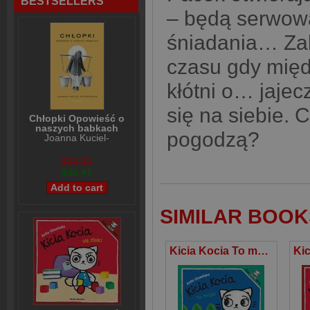
BESTSELLERS
– będą serwowa
śniadania… Zab
czasu gdy międz
kłótni o… jaje
się na siebie. 
Chłopki Opowieść o
naszych babkach
pogodzą?
Joanna Kuciel-
Frydryszak
$36,39
$30,47
SIMILAR BOOK
Kicia Kocia To moje!