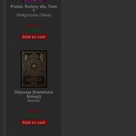
Fiolet. Kolory zła. Tom
7
Małgorzata Oliwia
Sobczak
$31,66
$28,09
Odyseja (barwione
brzegi)
Homer
$40,10
$31,56