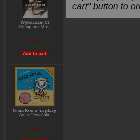
cart" button to or
Wybaczam Ci
Remigiusz Mróz
$13,04
$11,03
Kicia Kocia na plaży
Anita Głowińska
$8,02
$6,01