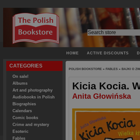
HOME
ACTIVE DISCOUNTS
D
CATEGORIES
POLISH BOOKSTORE
»
FABLES
»
BAJKI O Z
On sale!
Kicia Kocia. W
Albums
Art and photography
Anita Głowińska
Audiobooks in Polish
Biographies
Calendars
Comic books
Crime and mystery
Esoteric
Fables