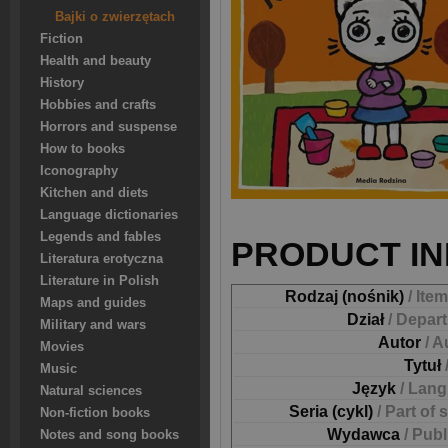
Bajki o zwierzętach
Fiction
Health and beauty
History
Hobbies and crafts
Horrors and suspense
How to books
Iconography
Kitchen and diets
Language dictionaries
Legends and fables
PRODUCT IN
Literatura erotyczna
Literature in Polish
Rodzaj (nośnik)
/ Ite
Maps and guides
Dział
/ Depar
Military and wars
Autor
/ A
Movies
Tytuł
Music
Język
/ Lan
Natural sciences
Seria (cykl)
/ Part of 
Non-fiction books
Wydawca
/ Pub
Notes and song books