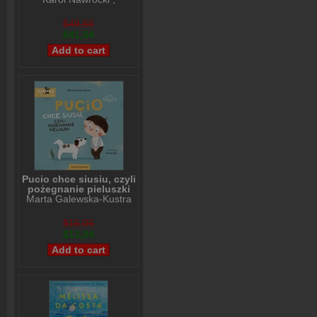
Andrzej Nowak
$49,66
$41,54
Pucio chce siusiu, czyli
pożegnanie pieluszki
Marta Galewska-Kustra
$16,05
$13,04