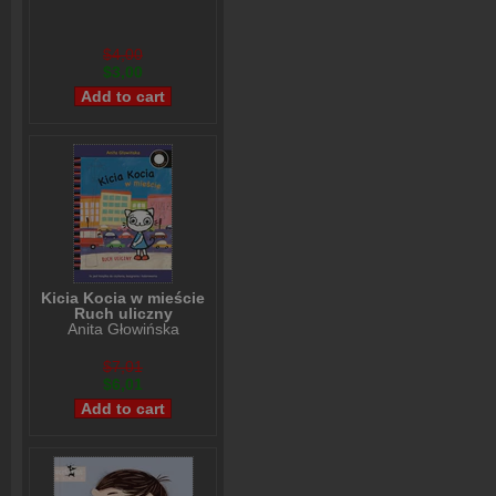
$4,00
$3,00
Kicia Kocia w mieście
Ruch uliczny
Anita Głowińska
$7,01
$6,01