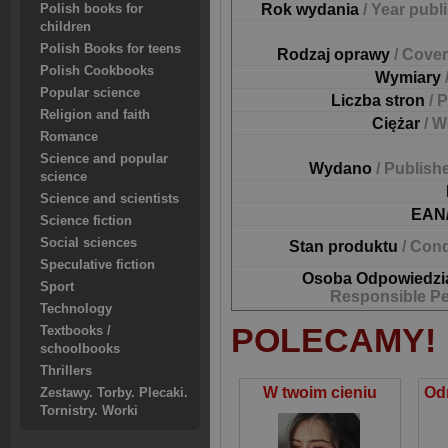
Rok wydania
/ Year publ
Polish books for
children
Polish Books for teens
Rodzaj oprawy
/ Cover
Polish Cookbooks
Wymiary
Popular science
Liczba stron
/ 
Religion and faith
Ciężar
/ W
Romance
Science and popular
Wydano
/ Publish
science
Science and scientists
EAN
Science fiction
Social sciences
Stan produktu
/ Cond
Speculative fiction
Osoba Odpowiedzi
Sport
Responsible P
Technology
POLECAMY!
Textbooks /
schoolbooks
Thrillers
W twoim cieniu
Zestawy. Torby. Plecaki.
Tornistry. Worki