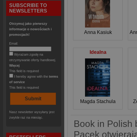
SUBSCRIBE TO
NEWSLETTERS
Otrzymuj jako pierwszy
informacje o nowościach i
Anna Kasiuk
An
promocjach!
Email:
Idealna
Wyrażam zgodę na
otrzymywanie oferty handlowej.
Więcej
This field is required
I hereby agree with the
terms
of service
This field is required
Magda Stachula
Z
Nasz newsletter wysyłany jest
zwykle raz na miesiąc.
Book in Polish 
Pacek otwieraj