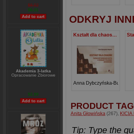
$8,02
$6,01
ODKRYJ INN
Kształt dla chaosu Twórczość Romualda Gutta a problemy Polskiego Modernizmu
Akademia 3-latka
Opracowanie Zbiorowe
Anna Dybczyńska-Bułyszko
$2,99
PRODUCT TAG
Anita Głowińska
(267)
,
KICIA
Tip: Type the qua