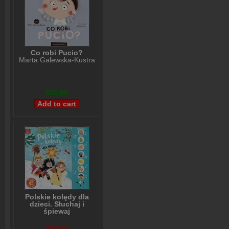
Co robi Pucio?
Marta Galewska-Kustra
$15,99
Polskie kolędy dla
dzieci. Słuchaj i
śpiewaj
Anna Podgórska
$26,08