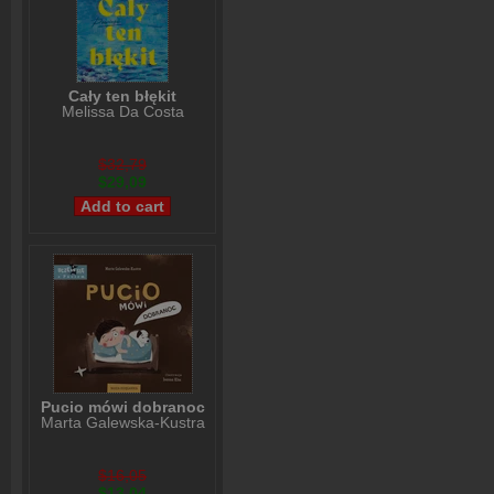
Cały ten błękit
Melissa Da Costa
$32,79
$29,09
Pucio mówi dobranoc
Marta Galewska-Kustra
$16,05
$13,04