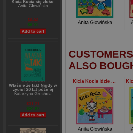
Kicia Kocia się złości
Anita Głowińska
$8,02
Anita Głowińska
$6,01
CUSTOMERS 
ALSO BOUG
Kicia Kocia idzie na urodziny
Właśnie że tak! Nigdy w
życiu! 20 lat później
Katarzyna Grochola
$31,21
$24,07
Anita Głowińska