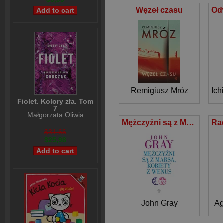
Węzeł czasu
Remigiusz Mróz
Ich
Fiolet. Kolory zła. Tom
7
Małgorzata Oliwia
Sobczak
Mężczyźni są z Marsa kobiety z Wenus
$31,66
$25,98
John Gray
Ag