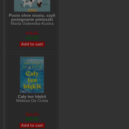
Pucio chce siusiu, czyli
pożegnanie pieluszki
Marta Galewska-Kustra
$15,99
$12,99
Cały ten błękit
Melissa Da Costa
$32,79
$26,98