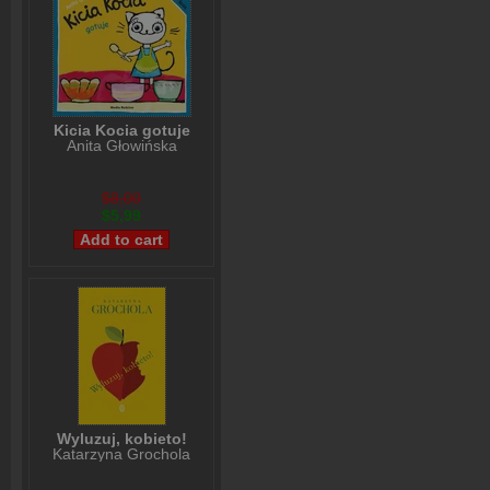
Kicia Kocia gotuje
Anita Głowińska
$8,00
$5,99
Wyluzuj, kobieto!
Katarzyna Grochola