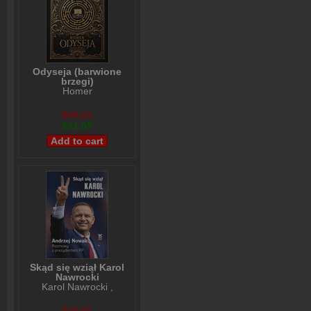
Odyseja (barwione
brzegi)
Homer
$40,10
$31,55
Skąd się wziął Karol
Nawrocki
Karol Nawrocki
,
Andrzej Nowak
$49,65