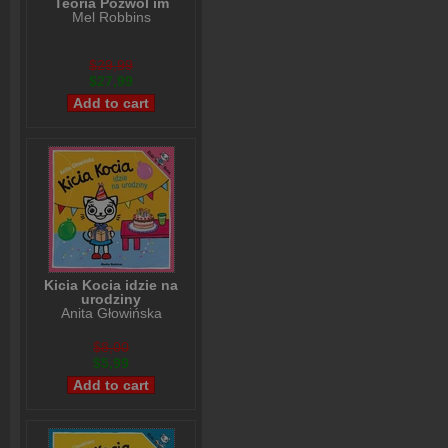
Teoria Pozwól im
Mel Robbins
$29,99
$27,99
Kicia Kocia idzie na
urodziny
Anita Głowińska
$8,00
$5,99