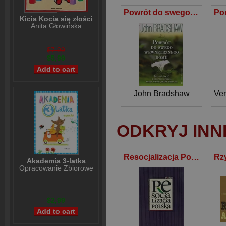
Powrót do swego wewnętrznego domu Jak odzyskać i otoczyć opieką swoje wewnętrzne dziecko
Kicia Kocia się złości
Anita Głowińska
$7,99
$5,99
John Bradshaw
Ver
ODKRYJ INN
Resocjalizacja Polska nr 2/2011
Akademia 3-latka
Opracowanie Zbiorowe
$2,99