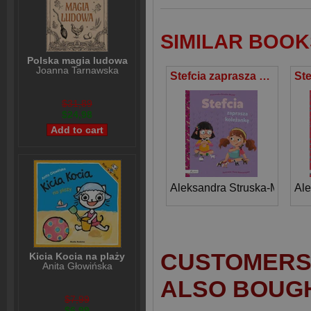
SIMILAR BOOK
Polska magia ludowa
Joanna Tarnawska
Stefcia zaprasza koleżankę
$31,89
$24,98
Aleksandra Struska-Musiał
Ale
CUSTOMERS 
Kicia Kocia na plaży
Anita Głowińska
ALSO BOUG
$7,99
$6,99