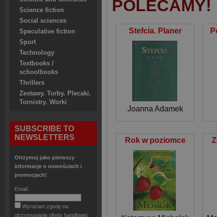
POLECAMY!
Science fiction
Social sciences
Stefcia. Planer
P
Speculative fiction
Sport
Technology
Textbooks /
schoolbooks
Thrillers
Zestawy. Torby. Plecaki.
Tornistry. Worki
Joanna Adamek
SUBSCRIBE TO
NEWSLETTERS
Rok w poziomce
Z
Otrzymuj jako pierwszy
informacje o nowościach i
promocjach!
Email:
Wyrażam zgodę na
otrzymywanie oferty handlowej.