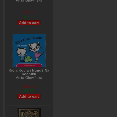
Anita Głowińska
$7,99
$5,99
Kicia Kocia i Nunuś Na
nocniku
Anita Głowińska
$10,98
$8,99