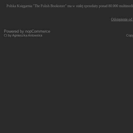
Polska Księgarnia "The Polish Bookstore" ma w stałej sprzedaży ponad 80.000 multimediów
Odstąpienie od
Powered by
nopCommerce
CI by Agnieszka Antowska
Copy