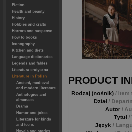
Fiction
Health and beauty
History
Hobbies and crafts
Horrors and suspense
How to books
Iconography
Kitchen and diets
Language dictionaries
Legends and fables
Literatura erotyczna
Literature in Polish
PRODUCT IN
Ancient, medieval
and modern literature
Rodzaj (nośnik)
/ Item
Anthologies and
almanacs
Dział
/ Depart
Drama
Autor
/ A
Humor and jokes
Tytuł
/
Literature for kinds
Język
/ Lang
and teens
Novels and stories