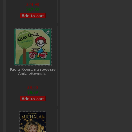
$24,99
$19,99
Kicia Kocia na rowerze
Anita Głowińska
$8,00
$6,99