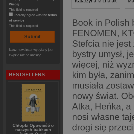
Katarzyna Michalak
Ma
Więcej
This field is required
I hereby agree with the
terms
Book in Polis
of service
This field is required
FENOMEN, KT
Stefcia nie jes
Nasz newsletter wysyłany jest
bystry umysł, j
zwykle raz na miesiąc.
więcej, niż wyz
kim była, zanim
BESTSELLERS
musiała zostaw
nowy świat. Obo
Atka, Heńka, a
nosi własne taj
drogi się przec
Chłopki Opowieść o
naszych babkach
Joanna Kuciel-