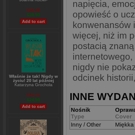
napięcia, emocj
Frydryszak
$36,38
opowieść o ucz
$28,98
konwenansów i 
więcej, niż im
postacią znaną
internetowego,
nigdy nie pokaz
odcinek historii
Właśnie że tak! Nigdy w
życiu! 20 lat później
Katarzyna Grochola
INNE WYDAN
$31,21
$24,98
Nośnik
Opraw
Type
Cover
Inny / Other
Miękka