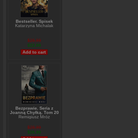
Bestseller. Spisek
Katarzyna Michalak
$29,99
$22,99
Bezprawie. Seria z
Joanną Chyłką. Tom 20
Remigiusz Mróz
$28,99
$26,99