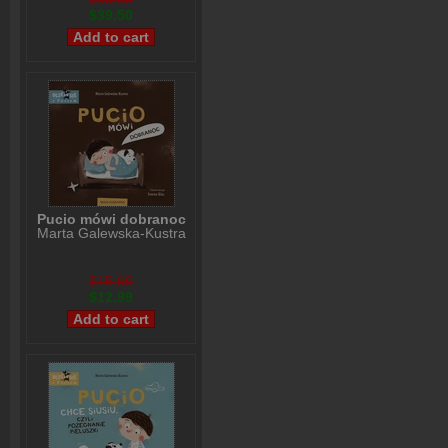
$39,50
Pucio mówi dobranoc
Marta Galewska-Kustra
$15,99
$12,99