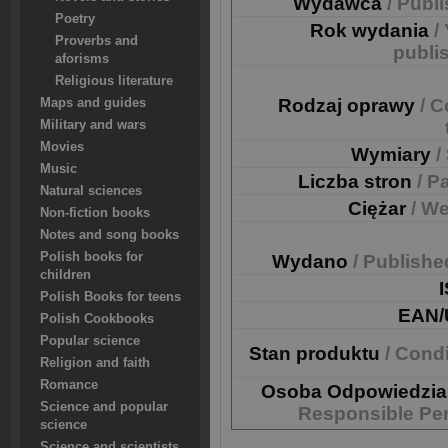
Wydawca
/ Publ
Poetry
Rok wydania
/
Proverbs and
publi
aforisms
Religious literature
Rodzaj oprawy
/ C
Maps and guides
Military and wars
Movies
Wymiary
/
Music
Liczba stron
/ P
Natural sciences
Ciężar
/ We
Non-fiction books
Notes and song books
Polish books for
Wydano
/ Publishe
children
Polish Books for teens
EAN/
Polish Cookbooks
Popular science
Stan produktu
/ Cond
Religion and faith
Romance
Osoba Odpowiedzia
Science and popular
Responsible Pe
science
Science and scientists