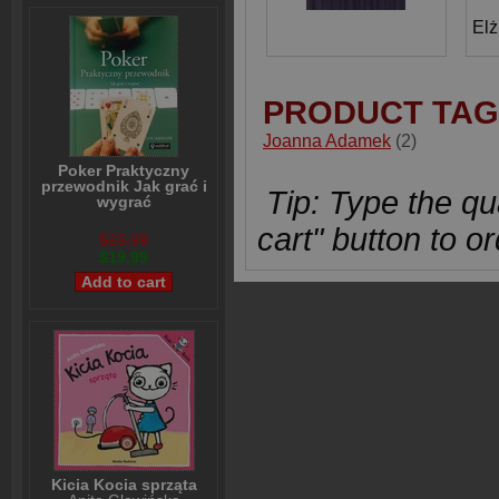
Elż
PRODUCT TAG
Joanna Adamek
(2)
Poker Praktyczny
przewodnik Jak grać i
Tip: Type the qua
wygrać
Lou Krieger
cart" button to or
$23,99
$19,99
Kicia Kocia sprząta