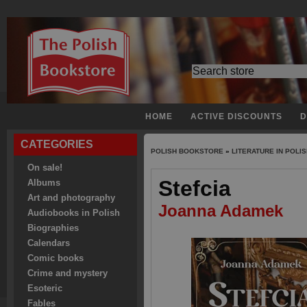
HOME
ACTIVE DISCOUNTS
D
CATEGORIES
POLISH BOOKSTORE
»
LITERATURE IN POLI
On sale!
Stefcia
Albums
Art and photography
Joanna Adamek
Audiobooks in Polish
Biographies
Calendars
Comic books
Crime and mystery
Esoteric
Fables