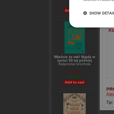
$36,41
$29,01
SHOW DETAI
OD
Właśnie że tak! Nigdy w
życiu! 20 lat później
Katarzyna Grochola
$31,22
$25,00
PR
Agn
Tip: 