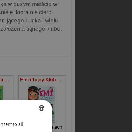
zka w dużym mieście w
elę, która nie cierpi
rującego Lucka i wielu
ałożenia tajnego klubu.
Emi i Tajny Klub Superdziewczyn 3 Na scenie
Emi i Tajny Klub Superdziewczyn Hej w góry! Tom 13
nsent to all
ENGLISH
lech
Agnieszka Mielech