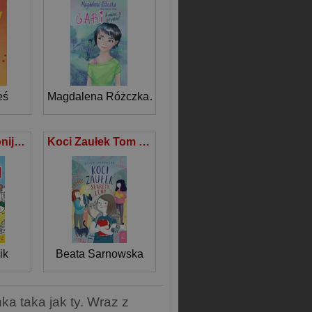
eś
Magdalena Różczka
,
Marta Wysocka-Jóźwiak
Książka harmonijka 3 Wyczaruj tęczowe królestwo
Koci Zaułek Tom 2 Sekrety Leny
ik
Beata Sarnowska
ka taka jak ty. Wraz z