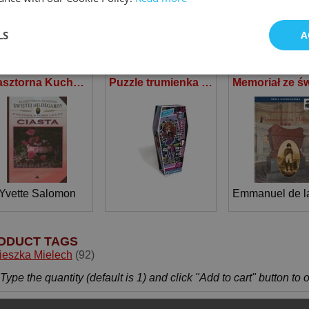
LS
A
KRYJ INNE KSIAZKI
Klasztorna Kuchnia Św Hildegardy Ciasta Kuchnia która leczy
Puzzle trumienka Monster High Clawdeen Wolf 150
Yvette Salomon
Emmanuel de l
ODUCT TAGS
ieszka Mielech
(92)
Type the quantity (default is 1) and click "Add to cart" button to 