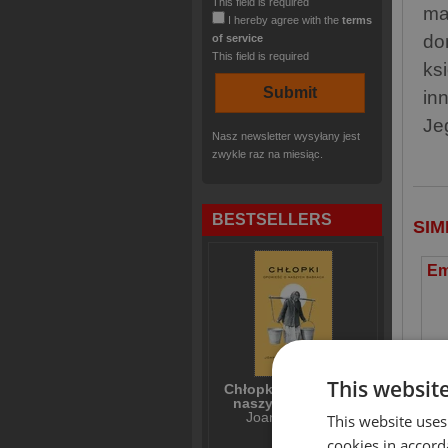
This field is required
ma
I hereby agree with the
terms
do
of service
This field is required
ks
in
Je
Nasz newsletter wysyłany jest
zwykle raz na miesiąc.
BESTSELLERS
SIM
This websit
Chłopki Opowieść o
naszych babkach
Joanna Kuciel-
This website uses
Frydryszak
A
cookies in accord