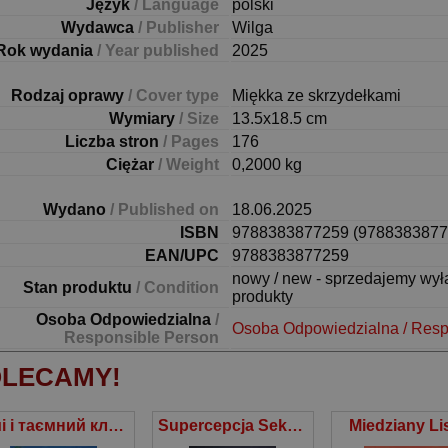
Język
/ Language
polski
Wydawca
/ Publisher
Wilga
Rok wydania
/ Year published
2025
Rodzaj oprawy
/ Cover type
Miękka ze skrzydełkami
Wymiary
/ Size
13.5x18.5 cm
Liczba stron
/ Pages
176
Ciężar
/ Weight
0,2000 kg
Wydano
/ Published on
18.06.2025
ISBN
9788383877259 (9788383877
EAN/UPC
9788383877259
nowy / new - sprzedajemy wy
Stan produktu
/ Condition
produkty
Osoba Odpowiedzialna
/
Osoba Odpowiedzialna / Resp
Responsible Person
LECAMY!
Емі і таємний клуб супердівчат. Сніговий патруль
Supercepcja Sekret ulicy Ciemnej
Miedziany Li