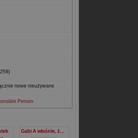
259)
łącznie nowe nieużywane
onsible Person
stek
Gabi A właśnie, że jest pięknie!