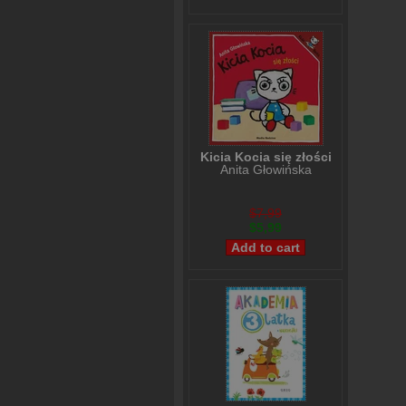
Kicia Kocia się złości
Anita Głowińska
$7,99
$5,99