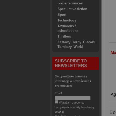
Social sciences
Speculative fiction
Sport
Technology
Textbooks /
schoolbooks
Thrillers
Zestawy. Torby. Plecaki.
Tornistry. Worki
SUBSCRIBE TO
NEWSLETTERS
Otrzymuj jako pierwszy
informacje o nowościach i
promocjach!
Email:
Ag
Wyrażam zgodę na
otrzymywanie oferty handlowej.
Bo
Więcej