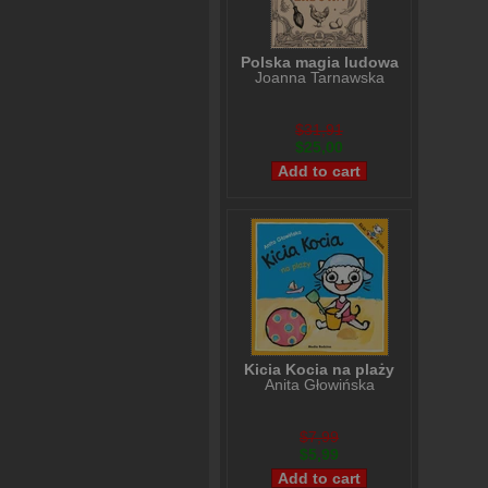
Polska magia ludowa
Joanna Tarnawska
$31,91
$25,00
Kicia Kocia na plaży
Anita Głowińska
$7,99
$5,99