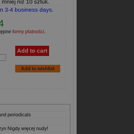
e
mniej niż 10 sztuk.
in 3-4 business days.
4
tępne
formy płatności
.
and periodicals
zyn Nigdy więcej nudy!