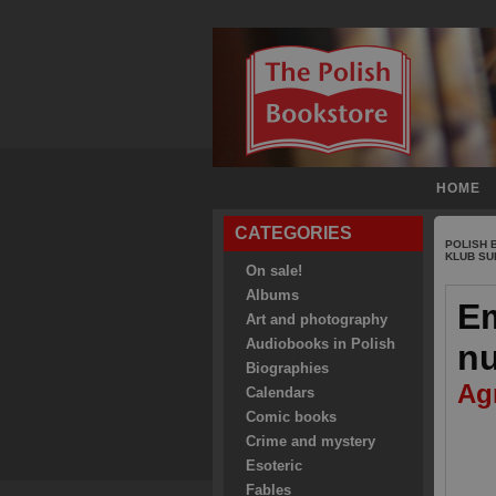
HOME
CATEGORIES
POLISH
KLUB SU
On sale!
Albums
Em
Art and photography
Audiobooks in Polish
n
Biographies
Ag
Calendars
Comic books
Crime and mystery
Esoteric
Fables