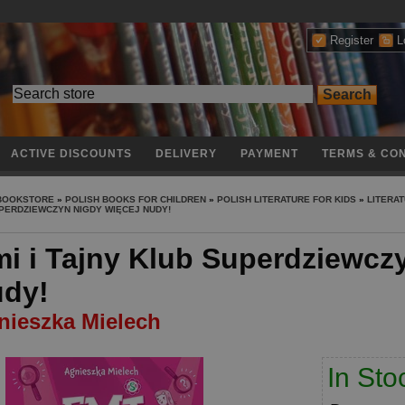
Register
L
ACTIVE DISCOUNTS
DELIVERY
PAYMENT
TERMS & CON
 BOOKSTORE
»
POLISH BOOKS FOR CHILDREN
»
POLISH LITERATURE FOR KIDS
»
LITERAT
PERDZIEWCZYN NIGDY WIĘCEJ NUDY!
i i Tajny Klub Superdziewcz
udy!
nieszka Mielech
In Sto