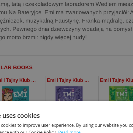
mą, tatą i czekoladowym labradorem Wedlem mies
mu Na Bateryjce. Emi ma zwariowanych przyjaciół: Ani
iężniczek, muzykalną Faustynę, Franka-mądralę, cza
nych. Pewnego dnia dziewczyny wpadają na pomysł z
go motto brzmi: nigdy więcej nudy!
ILAR BOOKS
Emi i Tajny Klub Superdziewczyn List w butelce Tom 8
Emi i Tajny Klub Superdziewczyn 9 Hokus-Pokus
e uses cookies
 cookies to improve user experience. By using our website you co
gnieszka Mielech
Agnieszka Mielech
Agnieszka Mie
ance with our Cookie Policy.
Read more