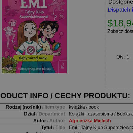
Dostępn
Dispatch 
$18,9
Zobacz dos
Qty
:
ODUCT INFO / CECHY PRODUKTU:
Rodzaj (nośnik)
/ Item type
książka / book
Dział
/ Department
Książki i czasopisma / Books 
Autor
/ Author
Agnieszka Mielech
Tytuł
/ Title
Emi i Tajny Klub Superdziewc