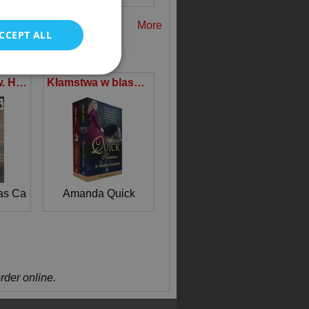
POLISH
More
CCEPT ALL
Memoriał ze św. Heleny Tom 3
Kłamstwa w blasku księżyca / Kolory zmierzchu Pakiet
as Cases
Amanda Quick
order online.