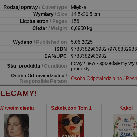
Rodzaj oprawy
/ Cover type
Miękka
Wymiary
/ Size
14.5x20.5 cm
Liczba stron
/ Pages
156
Ciężar
/ Weight
0,0950 kg
Wydano
/ Published on
5.06.2025
ISBN
9788382983982 (9788382983
EAN/UPC
9788382983982
nowy / new - sprzedajemy wy
Stan produktu
/ Condition
produkty
Osoba Odpowiedzialna
/
Osoba Odpowiedzialna / Resp
Responsible Person
LECAMY!
W twoim cieniu
Szkoła żon Tom 1
Kąkol