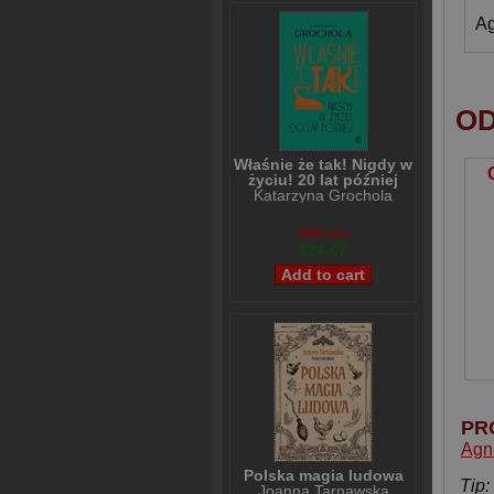
Ag
OD
Właśnie że tak! Nigdy w
życiu! 20 lat później
Katarzyna Grochola
$31,21
$24,07
PR
Agn
Polska magia ludowa
Tip: 
Joanna Tarnawska