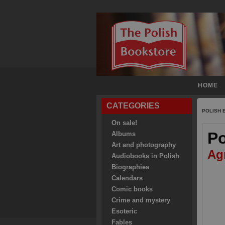
HOME
CATEGORIES
POLISH
On sale!
Po
Albums
Art and photography
Ag
Audiobooks in Polish
Biographies
Calendars
Comic books
Crime and mystery
Esoteric
Fables