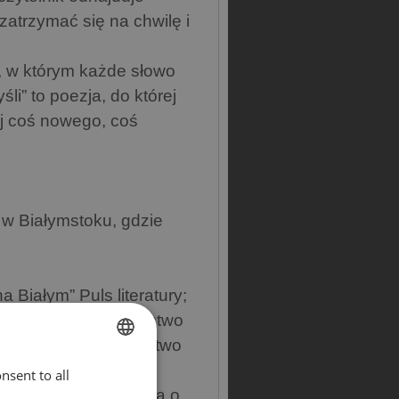
 zatrzymać się na chwilę i
y, w którym każde słowo
li” to poezja, do której
j coś nowego, coś
 w Białymstoku, gdzie
 Białym” Puls literatury;
i nie tylko” Wydawnictwo
Dni” Tom 5, Wydawnictwo
nsent to all
ENGLISH
l (Antologia Literacka o