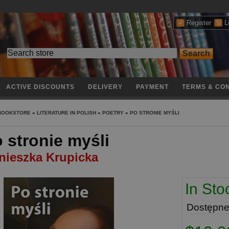
Register
L
ACTIVE DISCOUNTS
DELIVERY
PAYMENT
TERMS & CON
 BOOKSTORE
»
LITERATURE IN POLISH
»
POETRY
»
PO STRONIE MYŚLI
 stronie myśli
nieszka Krupicka
In Sto
Dostępn