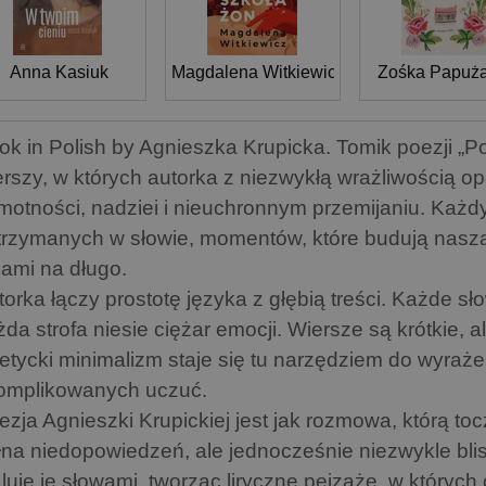
Anna Kasiuk
Magdalena Witkiewicz
Zośka Papuż
ok in Polish by Agnieszka Krupicka. Tomik poezji „Po 
erszy, w których autorka z niezwykłą wrażliwością o
motności, nadziei i nieuchronnym przemijaniu. Każdy
trzymanych w słowie, momentów, które budują naszą
nami na długo.
torka łączy prostotę języka z głębią treści. Każde s
żda strofa niesie ciężar emocji. Wiersze są krótkie, a
etycki minimalizm staje się tu narzędziem do wyraże
omplikowanych uczuć.
ezja Agnieszki Krupickiej jest jak rozmowa, którą t
łna niedopowiedzeń, ale jednocześnie niezwykle blis
luje je słowami, tworząc liryczne pejzaże, w których 