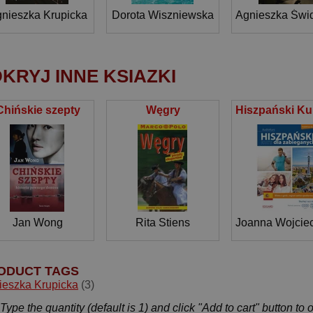
nieszka Krupicka
Dorota Wiszniewska
Agnieszka Świ
KRYJ INNE KSIAZKI
Chińskie szepty
Węgry
Jan Wong
Rita Stiens
Joanna Wojcie
ODUCT TAGS
ieszka Krupicka
(3)
Type the quantity (default is 1) and click "Add to cart" button to 