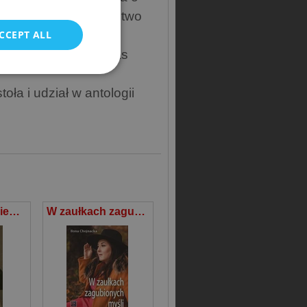
POLISH
rytatywny), Wydawnictwo
CCEPT ALL
ydawnictwo Borgis;
 i “Zanim zabierze nas
ła i udział w antologii
Z nadzieją i lękiem w tle
W zaułkach zagubionych myśli