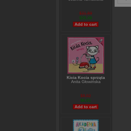
$31,89
$25,08
Kicia Kocia sprząta
Anita Głowińska
$8,02
$6,01