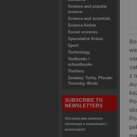
Science and popular
science
Science and scientists
Science fiction
Social sciences
Speculative fiction
Bo
Sport
wi
Technology
sa
Textbooks /
schoolbooks
za
Thrillers
z 
Zestawy. Torby. Plecaki.
Au
Tornistry. Worki
ka
SUBSCRIBE TO
Po
NEWSLETTERS
sk
Po
Otrzymuj jako pierwszy
informacje o nowościach i
pe
promocjach!
ma