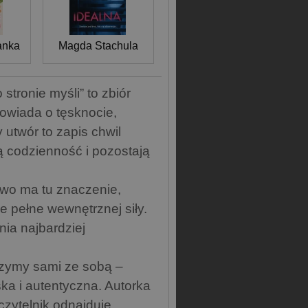
anka
Magda Stachula
stronie myśli” to zbiór
powiada o tęsknocie,
 utwór to zapis chwil
 codzienność i pozostają
łowo ma tu znaczenie,
le pełne wewnętrznej siły.
nia najbardziej
oczymy sami ze sobą –
ka i autentyczna. Autorka
czytelnik odnajduje