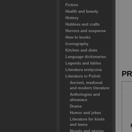
Fiction
Health and beauty
History
Hobbies and crafts
Horrors and suspense
How to books
Iconography
Kitchen and diets
Language dictionaries
Legends and fables
Literatura erotyczna
PR
Literature in Polish
Ancient, medieval
and modern literature
Anthologies and
almanacs
Drama
Humor and jokes
Literature for kinds
and teens
Novels and stories