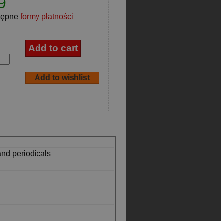
9
tępne
formy płatności
.
and periodicals