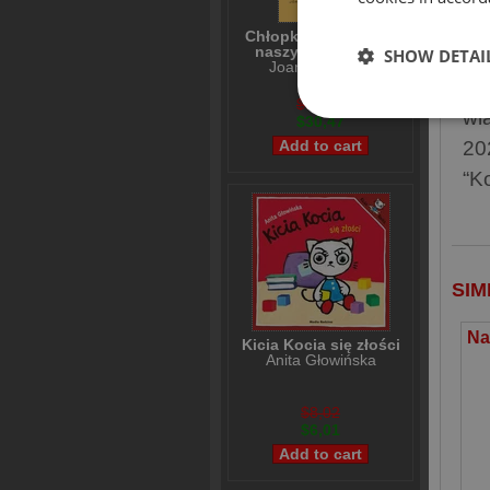
Zw
Chłopki Opowieść o
naszych babkach
SHOW DETAI
św
Joanna Kuciel-
Frydryszak
ud
$36,39
wi
$30,47
20
“K
SIM
Kicia Kocia się złości
Anita Głowińska
$8,02
$6,01