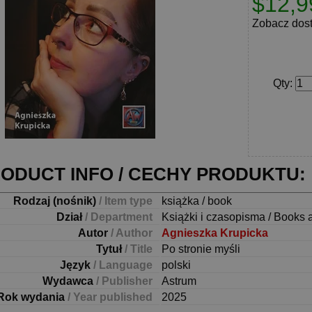
$12,9
Zobacz dos
Qty
:
ODUCT INFO / CECHY PRODUKTU:
Rodzaj (nośnik)
/ Item type
książka / book
Dział
/ Department
Książki i czasopisma / Books 
Autor
/ Author
Agnieszka Krupicka
Tytuł
/ Title
Po stronie myśli
Język
/ Language
polski
Wydawca
/ Publisher
Astrum
Rok wydania
/ Year published
2025