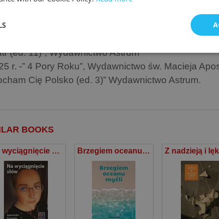
ierzętach ); “Dobra dusza dla Mariusza” (Tomik cha
LS
A
. Macieja Apostoła, “Poezja Naszych Dni” Tom 6, W
ział w antologiach: “Wiersze sercem pisane (ed. 23)”
atr (ed. 11)”, Wydawnictwo Astrum
25 r. -” 4 Pory Roku”, Wydawnictwo św. Macieja Aposto
ocham Cię Polsko (ed. 3)” Wydawnictwo Astrum.
ILAR BOOKS
Na wyciągnięcie słów
Brzegiem oceanu myśli