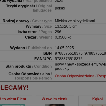
Rok wydania
/ Year published
2025
Języki oryginału
/ Original
polski
lanugages
Rodzaj oprawy
/ Cover type
Miękka ze skrzydełkami
Wymiary
/ Size
13.5x20.5 cm
Liczba stron
/ Pages
296
Ciężar
/ Weight
0,3500 kg
Wydano
/ Published on
14.05.2025
ISBN
9788375518375 (9788375518
EAN/UPC
9788375518375
nowy / new - sprzedajemy wy
Stan produktu
/ Condition
produkty
Osoba Odpowiedzialna
/
Osoba Odpowiedzialna / Resp
Responsible Person
LECAMY!
Już to wiem Elementarz 2-latka z naklejkami
W twoim cieniu
Kąkol