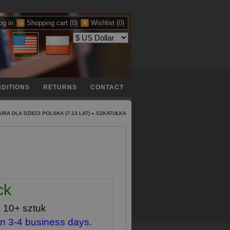
og in
Shopping cart
(0)
Wishlist
(0)
DITIONS
RETURNS
CONTACT
URA DLA DZIECI POLSKA (7-13 LAT)
»
SZKATUŁKA
ck
e
10+ sztuk
in 3-4 business days.