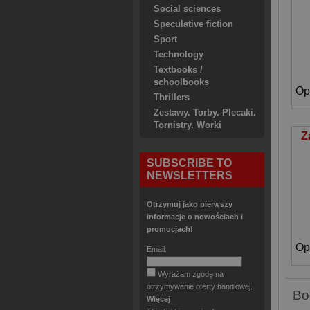
Social sciences
Speculative fiction
Sport
Technology
Textbooks /
schoolbooks
Thrillers
Zestawy. Torby. Plecaki.
Tornistry. Worki
Z
SUBSCRIBE TO
NEWSLETTERS
Otrzymuj jako pierwszy
informacje o nowościach i
promocjach!
Email:
Wyrażam zgodę na
otrzymywanie oferty handlowej.
Bo
Więcej