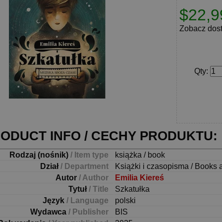
$22,9
Zobacz dos
Qty
:
ODUCT INFO / CECHY PRODUKTU:
Rodzaj (nośnik)
/ Item type
książka / book
Dział
/ Department
Książki i czasopisma / Books 
Autor
/ Author
Emilia Kiereś
Tytuł
/ Title
Szkatułka
Język
/ Language
polski
Wydawca
/ Publisher
BIS