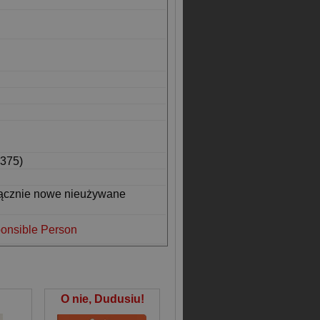
375)
łącznie nowe nieużywane
onsible Person
O nie, Dudusiu!