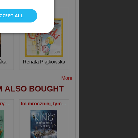
POLISH
Tymek i tajemnicza szkatułka
Cukierki
CCEPT ALL
śka
Renata Piątkowska
More
M ALSO BOUGHT
W czym Chrobry był dobry?
Im mroczniej, tym lepiej