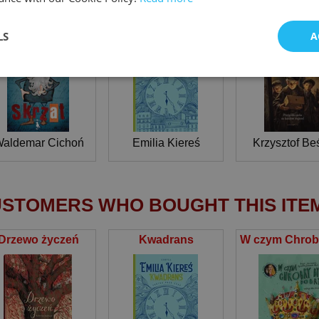
Skrzat
Kwadrans
LS
A
aldemar Cichoń
Emilia Kiereś
Krzysztof Be
STOMERS WHO BOUGHT THIS ITE
Drzewo życzeń
Kwadrans