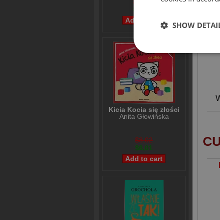
$36,39
$30,47
SHOW DETAI
W
Kicia Kocia się złości
Anita Głowińska
CU
$8,02
$6,01