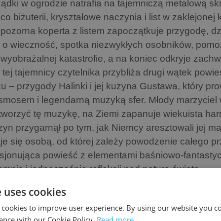
ządki w ogrodzie natrafia na tajemniczą metalową sk
co biżuterii, kryształowe naczynia i list w zaklejonej
epozorna koperta z listem zapoczątkuje przygodę, dzi
ę o wieczność, spotka niezwykłych osobników, pom
ewyobrażalnej katastrofie, a na koniec odkryje zach
 tej tajemnicy czytelnika przybliża drugi wątek pow
ku – przygody Halinki i jej kuzyna Gustawa, który p
smosem i legendarną muzyką sfer. Młody marzyciel wi
tworzyć tę muzykę, na Ziemi zapanuje wiekuista harm
zyn przygarnął po tym, jak Niemcy aresztowali jej m
aje się osobą, od której zależy powodzenie całego p
sjonująca powieść z elementami baśniowo-fantastyc
jemnic i jednocześnie refleksji nad naturą świata.
e uses cookies
 cookies to improve user experience. By using our website you co
ILAR BOOKS
ance with our Cookie Policy.
Read more