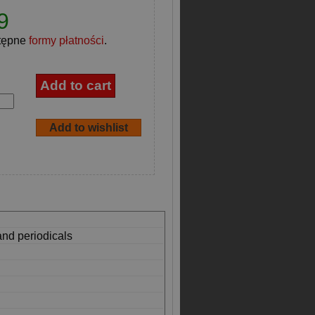
9
tępne
formy płatności
.
and periodicals