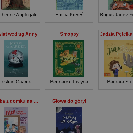
therine Applegate
Emilia Kiereś
Boguś Janisze
iat według Anny
Smopsy
Jostein Gaarder
Bednarek Justyna
Barbara Sup
Paka z domku na drzewie. Zagadka szkolnej szatni
Głowa do góry!