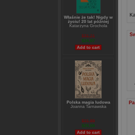
Ka
Właśnie że tak! Nigdy w
życiu! 20 lat później
Katarzyna Grochola
Św
$31,21
$24,07
Polska magia ludowa
Joanna Tarnawska
$31,89
$25,08