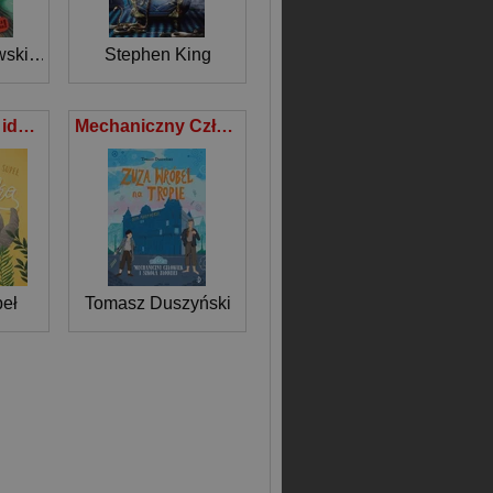
wski
,
Agnieszka Jankowiak-Maik
Stephen King
Jadzia Pętelka idzie do zoo
Mechaniczny Człowiek i szkoła złodziei. Zuza Wróbel na tropie Tom 2
eł
Tomasz Duszyński