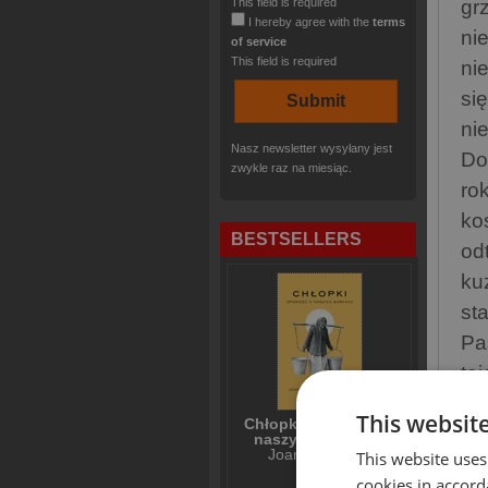
This field is required
gr
I hereby agree with the
terms
nie
of service
This field is required
ni
si
ni
Nasz newsletter wysyłany jest
Do
zwykle raz na miesiąc.
ro
ko
BESTSELLERS
od
ku
st
Pa
ta
This websit
Chłopki Opowieść o
naszych babkach
Joanna Kuciel-
This website uses
Frydryszak
SIM
cookies in accord