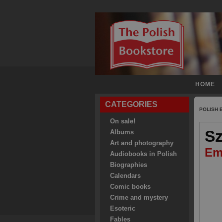
HOME
CATEGORIES
POLISH
On sale!
Sz
Albums
Art and photography
Emi
Audiobooks in Polish
Biographies
Calendars
Comic books
Crime and mystery
Esoteric
Fables