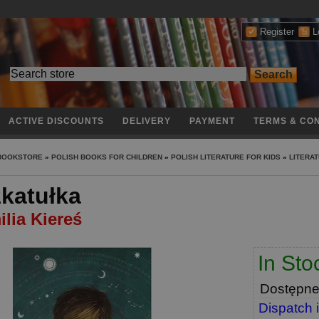
Register
L
ACTIVE DISCOUNTS
DELIVERY
PAYMENT
TERMS & CON
 BOOKSTORE
»
POLISH BOOKS FOR CHILDREN
»
POLISH LITERATURE FOR KIDS
»
LITERAT
katułka
lia Kiereś
In Sto
Dostępn
Dispatch 