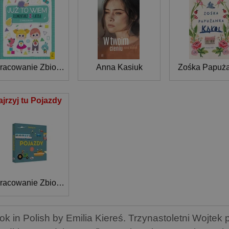
Opracowanie Zbiorowe
Anna Kasiuk
Zośka Papuż
ajrzyj tu Pojazdy
Opracowanie Zbiorowe
ok in Polish by Emilia Kiereś. Trzynastoletni Wojtek