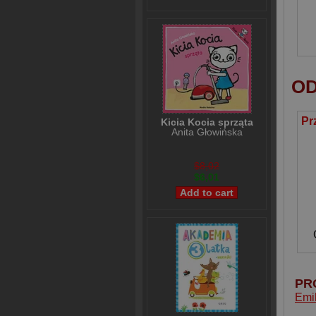
OD
Kicia Kocia sprząta
Anita Głowińska
$8,02
$6,01
PR
Emil