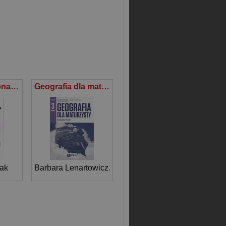
Krew na stadionach
Geografia dla maturzysty Zeszyt ćwiczeń Część 3 Geografia Polski Zakres rozszerzony Szkoły ponadgimnazjalne
ak
Barbara Lenartowicz
,
Ewa Wilczyńska
,
Marcin Wójc