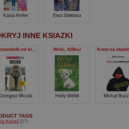
Kasia Keller
Ewa Stokłosa
KRYJ INNE KSIAZKI
Przewodnik od środka Wilno
Wróć, Alfiku!
Grzegorz Micuła
Holly Webb
Michał Bucz
ODUCT TAGS
ia Kiereś
(27)