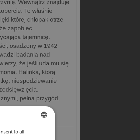
rzynię. Wewnątrz znajduje
 kopercie. To właśnie
ęki której chłopak otrze
oże zapobiec
wycającą tajemnicę.
ieści, osadzony w 1942
rowadzi badania nad
erzy, że jeśli uda mu się
onia. Halinka, którą
atkę, niespodziewanie
rzedsięwzięcia.
znymi, pełna przygód,
nsent to all
ENGLISH