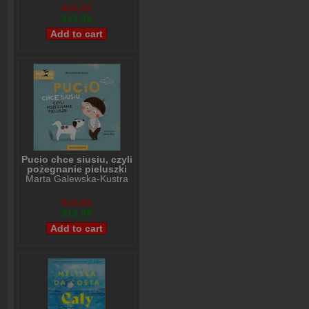
$15,99
$12,99
Pucio chce siusiu, czyli
pożegnanie pieluszki
Marta Galewska-Kustra
$15,99
$12,99