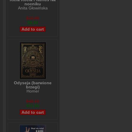
nocniku
Anita Głowińska
$10,98
$8,99
Odyseja (barwione
brzegi)
Homer
$40,10
$31,55