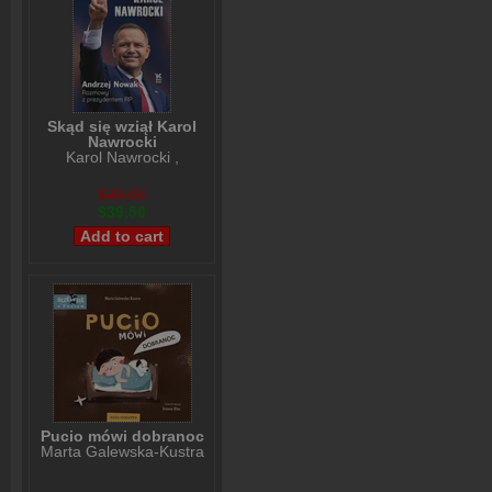
Skąd się wziął Karol
Nawrocki
Karol Nawrocki
,
Andrzej Nowak
$49,65
$39,50
Pucio mówi dobranoc
Marta Galewska-Kustra