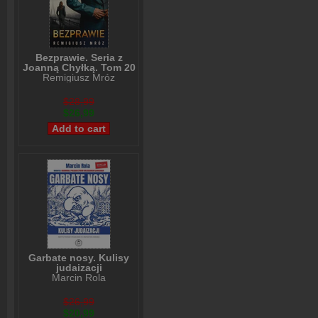
Bezprawie. Seria z
Joanną Chyłką. Tom 20
Remigiusz Mróz
$28,99
$26,99
Garbate nosy. Kulisy
judaizacji
Marcin Rola
$26,99
$20,99