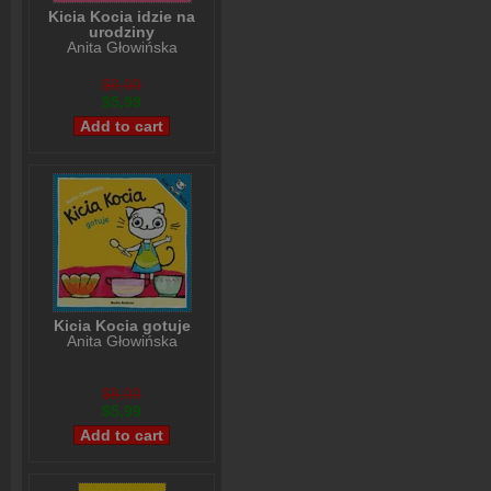
Kicia Kocia idzie na
urodziny
Anita Głowińska
$8,00
$5,99
Kicia Kocia gotuje
Anita Głowińska
$8,00
$5,99