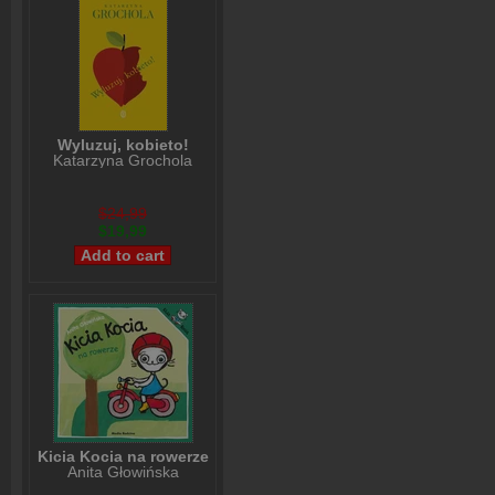
Wyluzuj, kobieto!
Katarzyna Grochola
$24,99
$19,99
Kicia Kocia na rowerze
Anita Głowińska