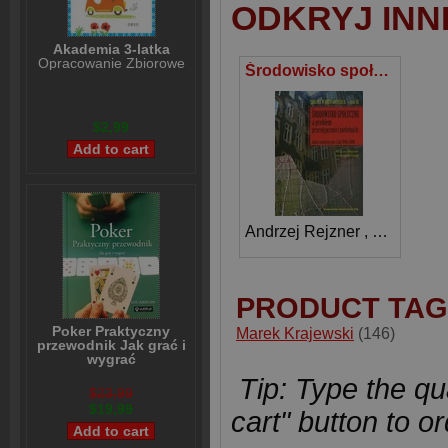
ODKRYJ INN
Akademia 3-latka
Opracowanie Zbiorowe
Środowisko społeczne a problem przestępczości nieletnich Terapia w resocjalizacji część 3, dane statystyczne z lat 1994-2006
$2,99
Andrzej Rejzner
,
Justyna J
PRODUCT TAG
Poker Praktyczny
Marek Krajewski
(146)
przewodnik Jak grać i
wygrać
Lou Krieger
Tip: Type the qua
$23,99
$19,99
cart" button to or