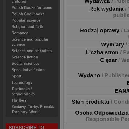
Wydawca
/ Publ
children
Polish Books for teens
Rok wydania
/
Polish Cookbooks
publi
Popular science
Religion and faith
Rodzaj oprawy
/ C
Romance
Science and popular
Wymiary
/
science
Science and scientists
Liczba stron
/ P
Science fiction
Ciężar
/ We
Social sciences
Speculative fiction
Wydano
/ Publishe
Sport
Technology
Textbooks /
EAN/
schoolbooks
Thrillers
Stan produktu
/ Cond
Zestawy. Torby. Plecaki.
Osoba Odpowiedzia
Tornistry. Worki
Responsible Pe
SUBSCRIBE TO