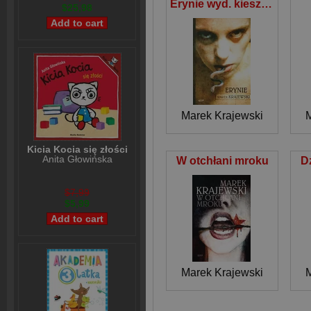
Erynie wyd. kieszonkowe
$25,98
Marek Krajewski
M
Kicia Kocia się złości
Anita Głowińska
W otchłani mroku
D
$7,99
$5,99
Marek Krajewski
M