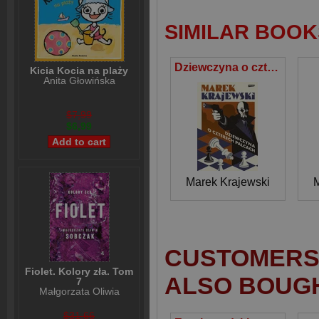
SIMILAR BOOK
Dziewczyna o czterech palcach
Kicia Kocia na plaży
Anita Głowińska
$7,99
$6,99
Marek Krajewski
M
CUSTOMERS 
Fiolet. Kolory zła. Tom
ALSO BOUG
7
Małgorzata Oliwia
Sobczak
$31,66