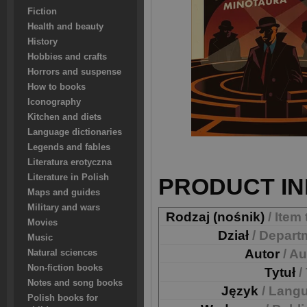
Fiction
Health and beauty
History
Hobbies and crafts
Horrors and suspense
How to books
Iconography
Kitchen and diets
Language dictionaries
Legends and fables
Literatura erotyczna
Literature in Polish
PRODUCT IN
Maps and guides
Military and wars
Rodzaj (nośnik)
/ Item
Movies
Dział
/ Depart
Music
Autor
/ A
Natural sciences
Non-fiction books
Tytuł
/
Notes and song books
Język
/ Lang
Polish books for