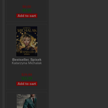
$8,00
$6,99
Bestseller. Spisek
Katarzyna Michalak
$29,99
$22,99