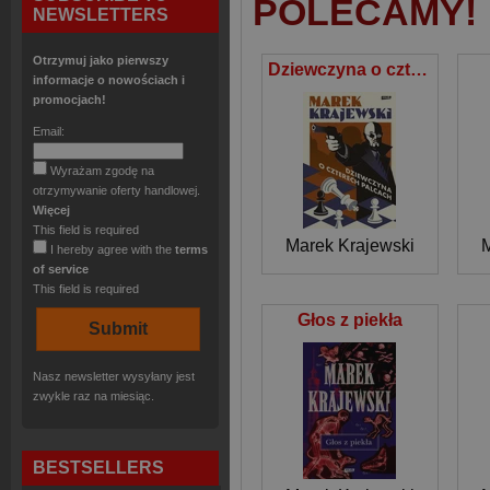
POLECAMY!
NEWSLETTERS
Otrzymuj jako pierwszy
Dziewczyna o czterech palcach
informacje o nowościach i
promocjach!
Email:
Wyrażam zgodę na
otrzymywanie oferty handlowej.
Więcej
This field is required
Marek Krajewski
M
I hereby agree with the
terms
of service
This field is required
Głos z piekła
Nasz newsletter wysyłany jest
zwykle raz na miesiąc.
BESTSELLERS