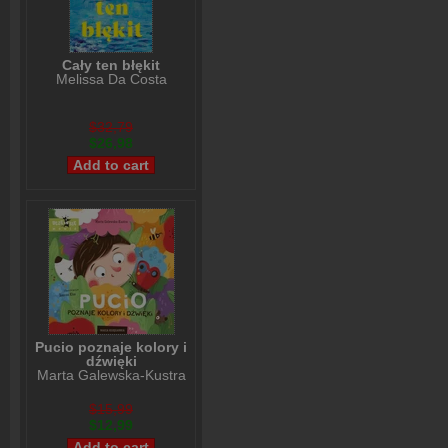
Cały ten błękit
Melissa Da Costa
$32,79
$26,98
Pucio poznaje kolory i
dźwięki
Marta Galewska-Kustra
$15,99
$12,99