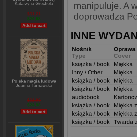
manipuluje. A w
Katarzyna Grochola
$31,21
doprowadza Po
$24,98
INNE WYDAN
Nośnik
Oprawa
Type
Cover
książka / book
Miękka
Inny / Other
Miękka
książka / book
Miękka
Polska magia ludowa
Joanna Tarnawska
książka / book
Miękka
audiobook
Kartono
$31,89
książka / book
Miękka z
$24,98
książka / book
Miękka z
książka / book
Twarda 