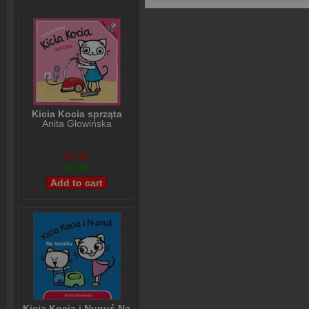
Kicia Kocia sprząta
Anita Głowińska
$7,99
$5,99
Kicia Kocia i Nunuś Na