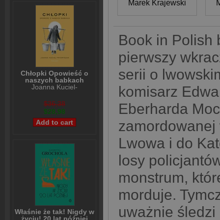
Marek Krajewski
M
Book in Polish 
pierwszy wkrac
serii o lwowski
Chłopki Opowieść o
naszych babkach
Joanna Kuciel-
komisarz Edwar
Frydryszak
$36,38
Eberharda Mock
$28,98
zamordowanej 
Lwowa i do Kat
losy policjantó
monstrum, które
morduje. Tymc
uważnie śledzi 
Właśnie że tak! Nigdy w
życiu! 20 lat później