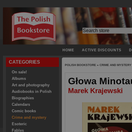
HOME
ACTIVE DISCOUNTS
D
CATEGORIES
POLISH BOOKSTORE
»
CRIME AND MYSTERY
On sale!
Głowa Minota
Albums
Art and photography
Marek Krajewski
Audiobooks in Polish
Biographies
Calendars
Comic books
Crime and mystery
Esoteric
Fables