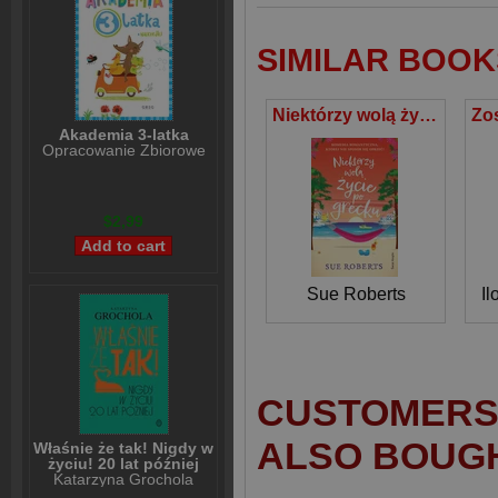
SIMILAR BOOK
Niektórzy wolą życie po grecku
Akademia 3-latka
Opracowanie Zbiorowe
$2,99
Sue Roberts
I
CUSTOMERS 
ALSO BOUG
Właśnie że tak! Nigdy w
życiu! 20 lat później
Katarzyna Grochola