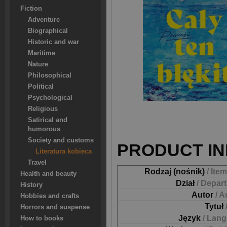
Fiction
Adventure
Biographical
Historic and war
Maritime
Nature
Philosophical
Political
Psychological
Religious
Satirical and
humorous
Society and customs
PRODUCT IN
Literatura kobieca
Travel
Rodzaj (nośnik)
/ Ite
Health and beauty
Dział
/ Depar
History
Autor
/ A
Hobbies and crafts
Tytuł
Horrors and suspense
Język
/ Lan
How to books