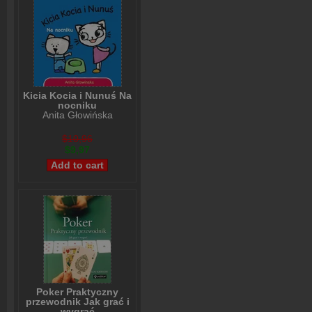
Kicia Kocia i Nunuś Na
nocniku
Anita Głowińska
$10,96
$9,97
Poker Praktyczny
przewodnik Jak grać i
wygrać