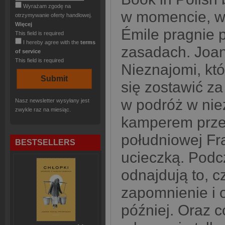
Wyrażam zgodę na
w momencie, w 
otrzymywanie oferty handlowej.
Więcej
Émile pragnie 
This field is required
I hereby agree with the
terms
zasadach. Joan
of service
This field is required
Nieznajomi, któ
się zostawić z
w podróż w ni
Nasz newsletter wysyłany jest
zwykle raz na miesiąc.
kamperem prze
południowej Fra
BESTSELLERS
ucieczką. Podc
odnajdują to, c
zapomnienie i 
później. Oraz c