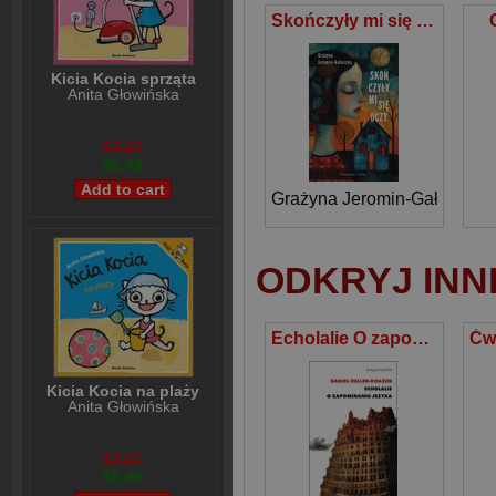
Skończyły mi się oczy
Kicia Kocia sprząta
Anita Głowińska
$7,97
$5,98
Grażyna Jeromin-Gałuszka
ODKRYJ INN
Echolalie O zapominaniu języka
Kicia Kocia na plaży
Anita Głowińska
$7,97
$5,98