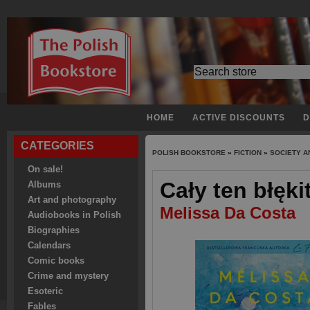
HOME
ACTIVE DISCOUNTS
D
CATEGORIES
POLISH BOOKSTORE
»
FICTION
»
SOCIETY A
On sale!
Cały ten błęki
Albums
Art and photography
Melissa Da Costa
Audiobooks in Polish
Biographies
Calendars
Comic books
Crime and mystery
Esoteric
Fables