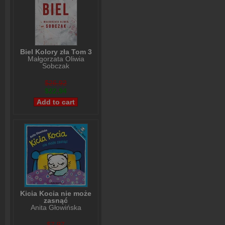
Biel Kolory zła Tom 3
Małgorzata Oliwia
Sobczak
$26,92
$22,94
Kicia Kocia nie może
zasnąć
Anita Głowińska
$7,97