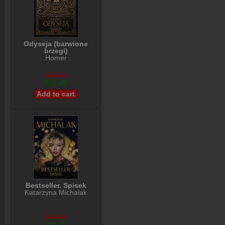
Odyseja (barwione
brzegi)
Homer
$39,96
$31,45
Bestseller. Spisek
Katarzyna Michalak
$29,92
$22,94