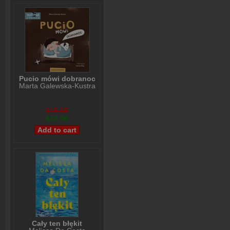
Pucio mówi dobranoc
Marta Galewska-Kustra
$15,95
$12,96
Cały ten błękit