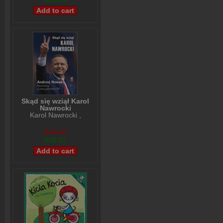
Skąd się wziął Karol
Nawrocki
Karol Nawrocki
,
Andrzej Nowak
$49,48
$39,37