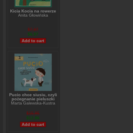
Kicia Kocia na rowerze
Anita Głowińska
$7,97
$6,97
Pucio chce siusiu, czyli
pożegnanie pieluszki
Marta Galewska-Kustra
$15,95
$12,96