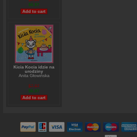
$6,97
Kicia Kocia idzie na
urodziny
Anita Głowińska
$7,97
$6,97