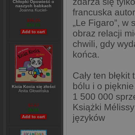
zdarza się tylk
Chłopki Opowieść o
naszych babkach
francuska auto
Joanna Kuciel-
Frydryszak
$36,25
„Le Figaro”, w 
$30,36
obraz relacji m
chwili, gdy wyd
końca.
Cały ten błękit
bólu i o piękni
Kicia Kocia się złości
Anita Głowińska
1 500 000 sprz
Książki Méliss
$7,97
$5,98
języków