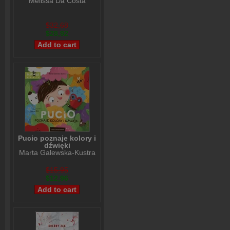
Melissa Da Costa
$32,68
$28,92
Pucio poznaje kolory i
dźwięki
Marta Galewska-Kustra
$15,95
$12,96