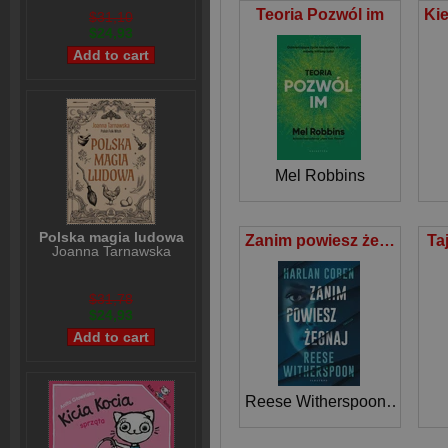
Teoria Pozwól im
$31,10
$24,93
Mel Robbins
Polska magia ludowa
Zanim powiesz żegnaj
Ta
Joanna Tarnawska
$31,78
$24,93
Reese Witherspoon
,
Harlan