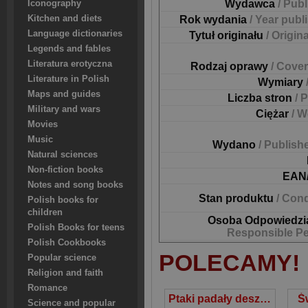
Wydawca
/ Pub
Iconography
Kitchen and diets
Rok wydania
/ Year publ
Language dictionaries
Tytuł originału
/ Origina
Legends and fables
Literatura erotyczna
Rodzaj oprawy
/ Cover
Literature in Polish
Wymiary
Maps and guides
Liczba stron
/ 
Military and wars
Ciężar
/ W
Movies
Music
Wydano
/ Publish
Natural sciences
Non-fiction books
EAN
Notes and song books
Stan produktu
/ Cond
Polish books for
children
Osoba Odpowiedzi
Polish Books for teens
Responsible P
Polish Cookbooks
POLECAMY!
Popular science
Religion and faith
Romance
Ptaki padały deszczem
Ś
Science and popular