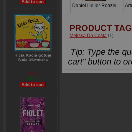
Daniel Heller-Roazen
Art
PRODUCT TAG
Melissa Da Costa
(1)
Tip: Type the qua
Kicia Kocia gotuje
Anita Głowińska
cart" button to or
$7,97
$6,97