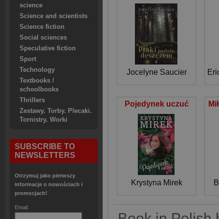
science
Science and scientists
Science fiction
Social sciences
Speculative fiction
Sport
Technology
Jocelyne Saucier
Eri
Textbooks /
schoolbooks
Thrillers
Pojedynek uczuć
Mi
Zestawy. Torby. Plecaki.
Tornistry. Worki
SUBSCRIBE TO
NEWSLETTERS
Otrzymuj jako pierwszy
Krystyna Mirek
B
informacje o nowościach i
promocjach!
Email:
Book in Polish 