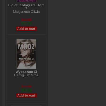
Fiolet. Kolory zła. Tom
7
Małgorzata Oliwia
Sobczak
$31,55
$27,92
Wybaczam Ci
Remigiusz Mróz
$12,96
$10,96