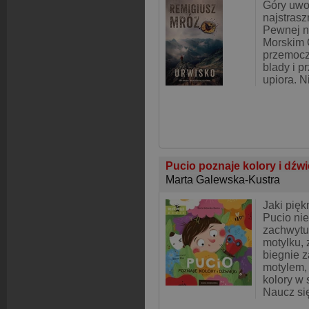
Góry uwo
najstras
Pewnej n
Morskim 
przemocz
blady i 
upiora. 
Pucio poznaje kolory i dźw
Marta Galewska-Kustra
Jaki pięk
Pucio nie
zachwytu!
motylku, 
biegnie 
motylem,
kolory w 
Naucz si