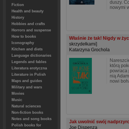
duszy. C
Fiction
nowymi w
Health and beauty
History
Hobbies and crafts
Horrors and suspense
How to books
Właśnie że tak! Nigdy w życi
Iconography
skrzydełkami]
Kitchen and diets
Katarzyna Grochola
Language dictionaries
Nareszci
Legends and fables
którą pok
Literatura erotyczna
powraca p
Literature in Polish
nią Adam,
nowi boh
Maps and guides
Military and wars
Movies
Music
Natural sciences
Non-fiction books
Notes and song books
Jak uwolnić swój nadprzyr
Polish books for
Joe Dispenza