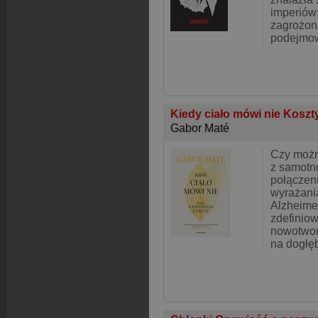
imperiów
zagrożon
podejmo
Kiedy ciało mówi nie Koszt
Gabor Maté
Czy możn
z samotno
połączen
wyrażani
Alzheime
zdefinio
nowotwor
na dogłę