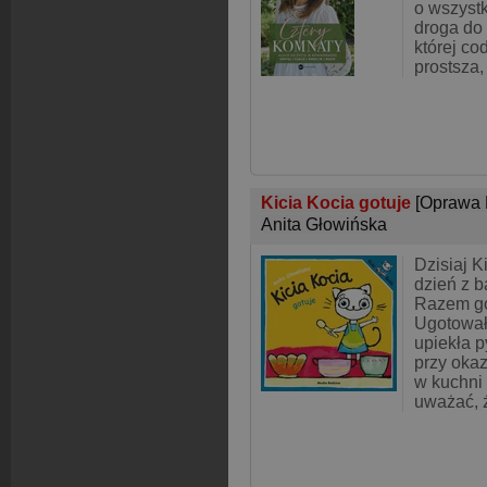
o wszystk
droga do 
której co
prostsza,
Kicia Kocia gotuje
[Oprawa 
Anita Głowińska
Dzisiaj K
dzień z b
Razem got
Ugotował
upiekła p
przy okaz
w kuchni
uważać, 