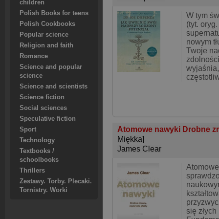
children
Polish Books for teens
W tym św
(tyt. ory
Polish Cookbooks
supernatur
Popular science
nowym tł
Religion and faith
Twoje na
Romance
zdolności
Science and popular
wyjaśnia,
science
częstotli
Science and scientists
Science fiction
Social sciences
Speculative fiction
Atomowe nawyki Drobne zm
Sport
Miękka]
Technology
James Clear
Textbooks /
schoolbooks
Atomowe 
Thrillers
sprawdzo
Zestawy. Torby. Plecaki.
naukowy
Tornistry. Worki
kształto
przyzwyc
się złyc