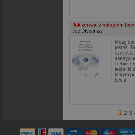
Jak zerwać z nałogiem byc
Joe Dispenza
Mózg dete
jesteś. T
czy jeste
asertywn
siebie. O
techniki 
którym p
bycia
1
2
3