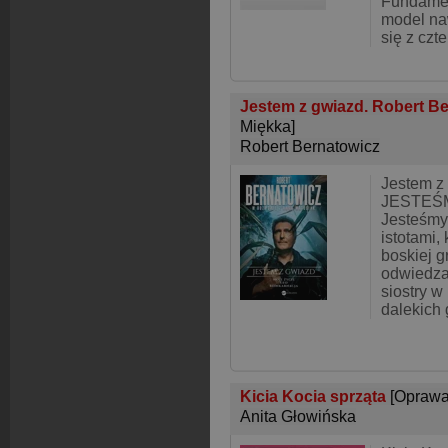
Fundamen
model na
się z czt
Jestem z gwiazd. Robert Be
Miękka]
Robert Bernatowicz
Jestem 
JESTEŚ
Jesteśmy
istotami,
boskiej g
odwiedzaj
siostry 
dalekich 
Kicia Kocia sprząta
[Oprawa
Anita Głowińska