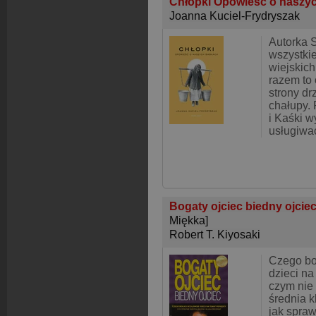
Chłopki Opowieść o naszy
Joanna Kuciel-Frydryszak
Autorka 
wszystki
wiejskich
razem to 
strony dr
chałupy.
i Kaśki w
usługiwa
Bogaty ojciec biedny ojcie
Miękka]
Robert T. Kiyosaki
Czego bo
dzieci na
czym nie 
średnia k
jak spraw