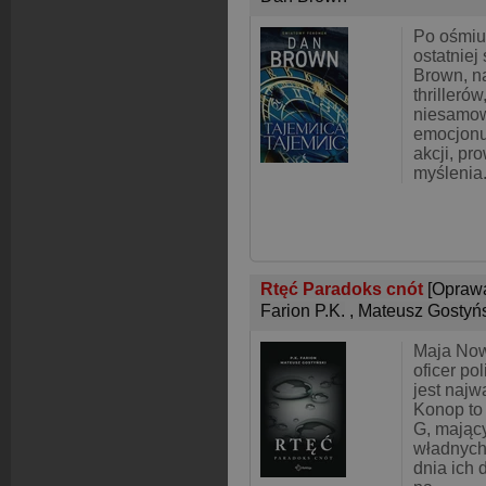
Po ośmiu
ostatniej
Brown, na
thrilleró
niesamow
emocjonu
akcji, pr
myślenia.
Rtęć Paradoks cnót
[Opraw
Farion P.K.
,
Mateusz Gostyń
Maja Now
oficer pol
jest najw
Konop to
G, mając
władnych
dnia ich 