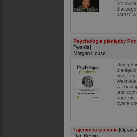
pracowały
dlaczego
bardzo w
Psychologia pieniędzy Pon
Twarda]
Morgan Housel
Umiejętn
pieniędzm
wyłącznie
Ważniejsz
zachowuj
jest czym
nauczyć 
bystre o
Tajemnica tajemnic
[Oprawa
Dan Brown