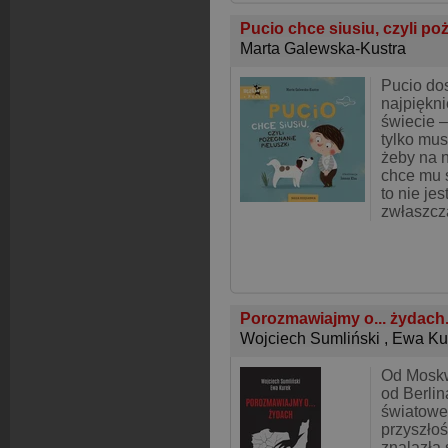
Pucio chce siusiu, czyli po
Marta Galewska-Kustra
Pucio dos
najpiękni
świecie –
tylko mus
żeby na n
chce mu s
to nie jes
zwłaszcz
Porozmawiajmy o... żydach
Wojciech Sumliński
,
Ewa Ku
Od Moskw
od Berlin
światowe 
przyszłoś
znalazła 