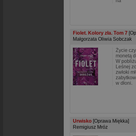
na
Fiolet. Kolory zła. Tom 7
[Op
Małgorzata Oliwia Sobczak
Życie czy
monetą d
W pobliż
Leśnej z
zwłoki mł
zabytkow
w dłoni.
Urwisko
[Oprawa Miękka]
Remigiusz Mróz