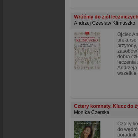
Wróćmy do ziół leczniczyc
Andrzej Czesław Klimuszko
Ojciec An
prekurso
przyrody,
zasobów 
dobra czł
leczenia 
Andrzeja
wszelkie
Cztery komnaty. Klucz do 
Monika Czerska
Cztery k
do wędró
poradnik