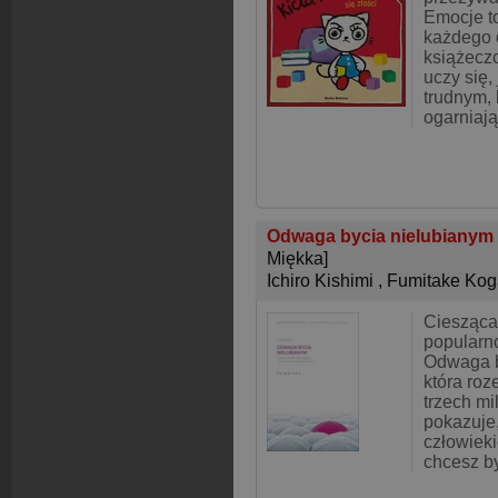
Emocje t
każdego 
książeczc
uczy się, 
trudnym, 
ogarniaj
Odwaga bycia nielubianym 
Miękka]
Ichiro Kishimi
,
Fumitake Kog
Ciesząca
popularn
Odwaga b
która roz
trzech mi
pokazuje,
człowiek
chcesz b