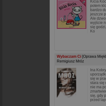
Kicia Koc
potem kl
bardzo d
jeszcze 
Ale dzwo
wyjście n
się godzi
Ko
Wybaczam Ci
[Oprawa Mięk
Remigiusz Mróz
Ina Kobr
uporządk
się w pr
stara się
nie ma 
zmartwie
się, gdy 
przed lap