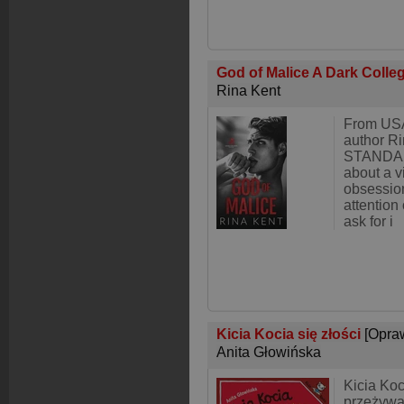
God of Malice A Dark Col
Rina Kent
From USA
author R
STANDAL
about a v
obsession
attention 
ask for i
Kicia Kocia się złości
[Opra
Anita Głowińska
Kicia Koc
przeżywa