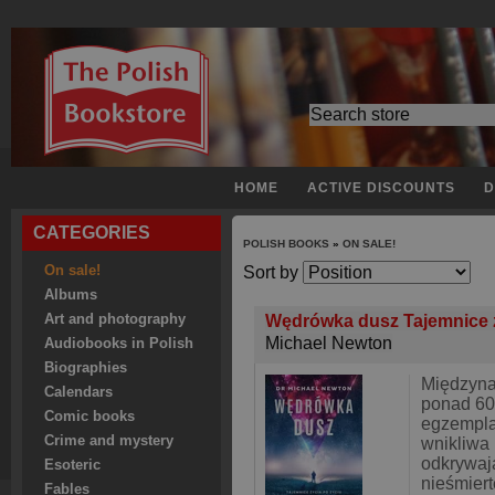
HOME
ACTIVE DISCOUNTS
D
CATEGORIES
POLISH BOOKS
»
ON SALE!
On sale!
Sort by
Albums
Art and photography
Wędrówka dusz Tajemnice 
Michael Newton
Audiobooks in Polish
Biographies
Międzyna
Calendars
ponad 60
Comic books
egzempla
Crime and mystery
wnikliwa
odkrywaj
Esoteric
nieśmiert
Fables