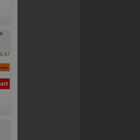
a
6,97