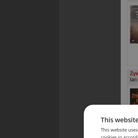
Żyw
Ian
This websit
This website uses
cookies in accord