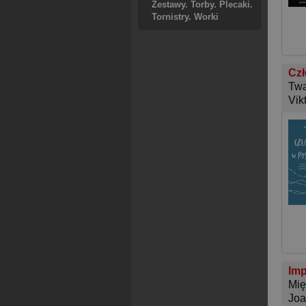
Zestawy. Torby. Plecaki.
Tornistry. Worki
Czł
Twa
Vik
Imp
Mię
Joa