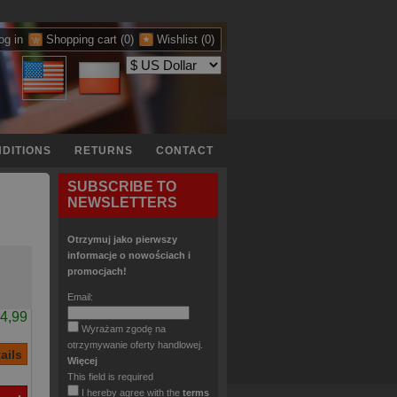
og in
Shopping cart
(0)
Wishlist
(0)
DITIONS
RETURNS
CONTACT
SUBSCRIBE TO
NEWSLETTERS
Otrzymuj jako pierwszy
informacje o nowościach i
promocjach!
Email:
4,99
Wyrażam zgodę na
otrzymywanie oferty handlowej.
Więcej
This field is required
I hereby agree with the
terms