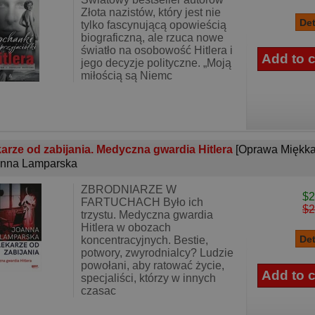
Złota nazistów, który jest nie
tylko fascynującą opowieścią
biograficzną, ale rzuca nowe
światło na osobowość Hitlera i
jego decyzje polityczne. „Moją
miłością są Niemc
arze od zabijania. Medyczna gwardia Hitlera
[Oprawa Miękka
nna Lamparska
ZBRODNIARZE W
$2
FARTUCHACH Było ich
$2
trzystu. Medyczna gwardia
Hitlera w obozach
koncentracyjnych. Bestie,
potwory, zwyrodnialcy? Ludzie
powołani, aby ratować życie,
specjaliści, którzy w innych
czasac