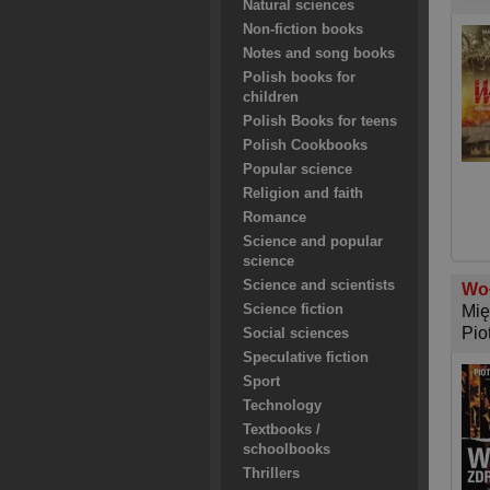
Natural sciences
Non-fiction books
Notes and song books
Polish books for
children
Polish Books for teens
Polish Cookbooks
Popular science
Religion and faith
Romance
Science and popular
science
Science and scientists
Woł
Science fiction
Mię
Pio
Social sciences
Speculative fiction
Sport
Technology
Textbooks /
schoolbooks
Thrillers