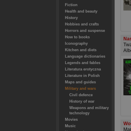
Fiction
Health and beauty
History
Hobbies and crafts
Horrors and suspense
How to books
Nas
Iconography
Twa
Kitchen and diets
Alb
Language dictionaries
Legends and fables
Literatura erotyczna
Literature in Polish
Maps and guides
Military and wars
Civil defence
History of war
Weapons and military
technology
Movies
Wo
Music
Mar