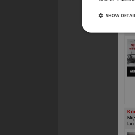
SHOW DETAI
Ści
Wil
Koc
Mię
Ian