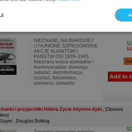
LS
A
śle tajne w II wojnie światowej
[Oprawa Miękka]
liam Breuer
NIEZNANE, NAJBARDZIEJ
$2
UTAJNIONE SZPIEGOWSKIE
$2
AKCJE ALIANTÓW I
PAŃSTW OSI 1939–1945.
Nieznana wojna wywiadów i
kontrwywiadów: dywersja,
sabotaż, dezinformacja,
szantaż, fałszerstwa,
porwania, zamachy
hanki i przyjaciółki Hitlera Życie intymne dykt..
[Oprawa
kka]
 Sayer
,
Douglas Botting
$2
Światowy bestseller autorów