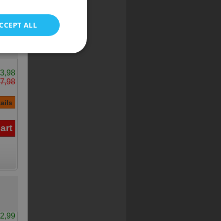
POLISH
CCEPT ALL
3,98
7,98
2,99