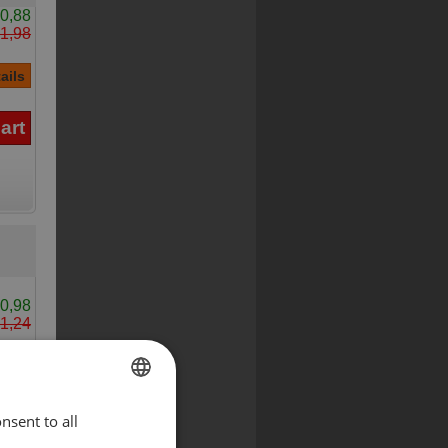
0,88
1,98
0,98
1,24
nsent to all
ENGLISH