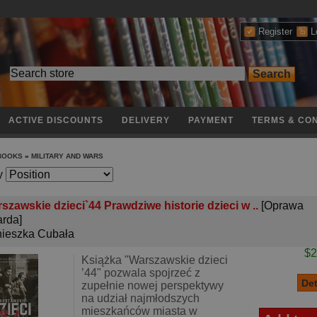
Register
L
ACTIVE DISCOUNTS
DELIVERY
PAYMENT
TERMS & CON
 BOOKS
»
MILITARY AND WARS
y
szawskie dzieci`44 Prawdziwe historie dzieci w ..
[Oprawa
rda]
ieszka Cubała
$2
Książka "Warszawskie dzieci
’44" pozwala spojrzeć z
zupełnie nowej perspektywy
na udział najmłodszych
mieszkańców miasta w