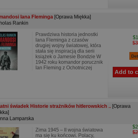
mandosi Iana Fleminga
[Oprawa Miękka]
holas Rankin
Prawdziwa historia jednostki
$1
Iana Fleminga z czasów
$3
drugiej wojny światowej, która
stała się inspiracją dla serii
książek o Jamesie Bondzie W
1942 roku komandor porucznik
Ian Fleming z Ochotniczej
atni świadek Historie strażników hitlerowskich ..
[Oprawa
kka]
nna Lamparska
$2
Zima 1945 – II wojna światowa
$2
ma się ku końcowi. Polacy,