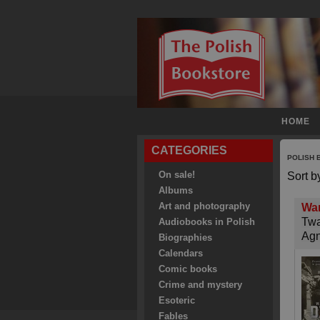
HOME
CATEGORIES
POLISH
On sale!
Sort b
Albums
Art and photography
War
Twa
Audiobooks in Polish
Agn
Biographies
Calendars
Comic books
Crime and mystery
Esoteric
Fables