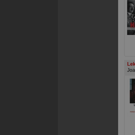
Lek
Joa