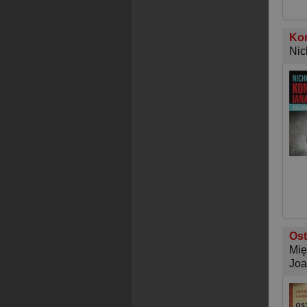
Ko
Nic
Ost
Mię
Joa