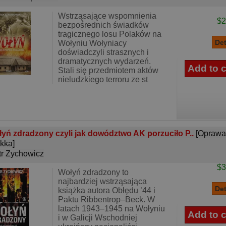
Wstrząsające wspomnienia
$2
bezpośrednich świadków
tragicznego losu Polaków na
Wołyniu Wołyniacy
doświadczyli strasznych i
dramatycznych wydarzeń.
Stali się przedmiotem aktów
nieludzkiego terroru ze st
yń zdradzony czyli jak dowództwo AK porzuciło P..
[Oprawa
kka]
tr Zychowicz
$3
Wołyń zdradzony to
najbardziej wstrząsająca
książka autora Obłędu ’44 i
Paktu Ribbentrop–Beck. W
latach 1943–1945 na Wołyniu
i w Galicji Wschodniej