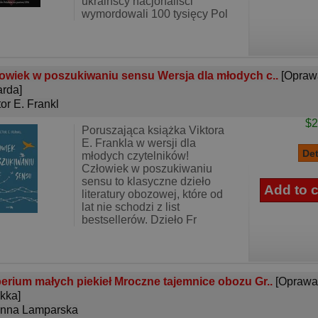
ukraińscy nacjonaliści
wymordowali 100 tysięcy Pol
owiek w poszukiwaniu sensu Wersja dla młodych c..
[Opraw
rda]
tor E. Frankl
$2
Poruszająca książka Viktora
E. Frankla w wersji dla
młodych czytelników!
Człowiek w poszukiwaniu
sensu to klasyczne dzieło
literatury obozowej, które od
lat nie schodzi z list
bestsellerów. Dzieło Fr
erium małych piekieł Mroczne tajemnice obozu Gr..
[Oprawa
kka]
nna Lamparska