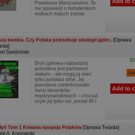
Powstaniu Warszawskim. To
nie opowieść o bohaterskich
walkach małych żołnier
za bomba. Czy Polska potrzebuje strategii jądro..
[Oprawa
rda]
ert Świdziński
$5
Broń jądrowa najbardziej
potrzebna jest państwom
słabym – ale mogą ją mieć
tylko państwa silne. Jej
powstanie zredefiniowało
świat stosunków
międzynarodowych – chociaż
użyto jej tylko raz, ponad 80 l
łyń Tom 1 Krwawa epopeja Polaków
[Oprawa Twarda]
ek A. Koprowski