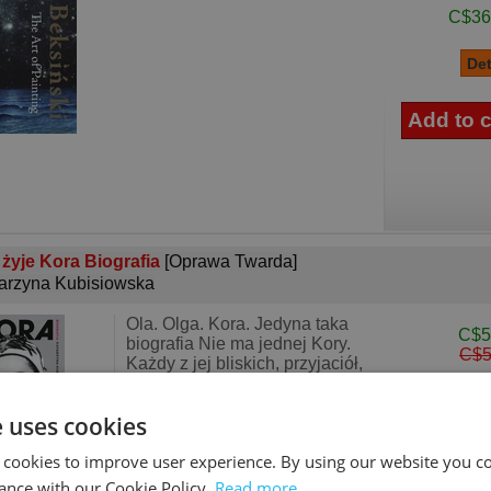
C$36
 żyje Kora Biografia
[Oprawa Twarda]
arzyna Kubisiowska
Ola. Olga. Kora. Jedyna taka
C$5
biografia Nie ma jednej Kory.
C$5
Każdy z jej bliskich, przyjaciół,
znajomych, kto kiedykolwiek z
nią się zetknął, mówi o innej
e uses cookies
osobie. Kobieta – żywioł.
Ikona. Sprawcza, b
 cookies to improve user experience. By using our website you co
ance with our Cookie Policy.
Read more