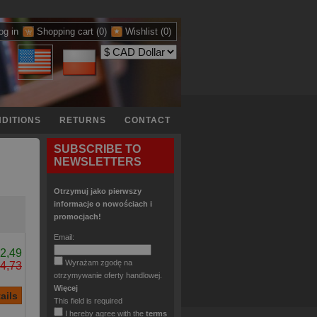
og in
Shopping cart
(0)
Wishlist
(0)
DITIONS
RETURNS
CONTACT
SUBSCRIBE TO
NEWSLETTERS
Otrzymuj jako pierwszy
informacje o nowościach i
promocjach!
Email:
2,49
Wyrażam zgodę na
4,73
otrzymywanie oferty handlowej.
Więcej
This field is required
I hereby agree with the
terms