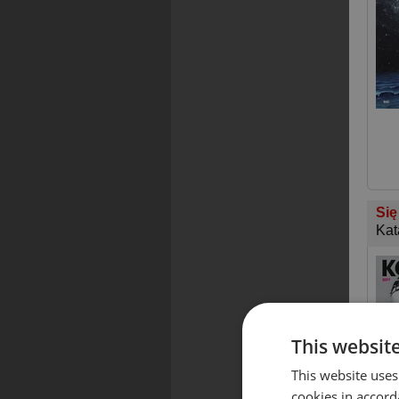
Się
Kat
This websit
This website uses
cookies in accord