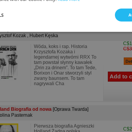
LS
A
drinem drin, za kreską kreska Perypetie hip-hop..
[Oprawa
kka]
ysztof Kozak
,
Hubert Kęska
C$1
Wóda, koks i rap. Historia
C$3
Krzysztofa Kozaka i
legendarnej wytwórni RRX To
tam powstał słynny kawałek
„Drin za drinem”. To tam Tede,
Borixon i Onar stworzyli styl
zwany baunsem. To tam
nagrywali Cha
land Biografia od nowa
[Oprawa Twarda]
olina Pasternak
Pierwsza biografia Agnieszki
C$2
Holland Żadna polska