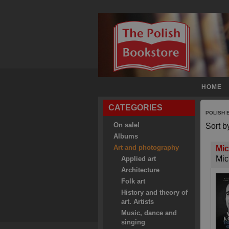
HOME
CATEGORIES
POLISH
On sale!
Sort b
Albums
Art and photography
Mic
Mic
Applied art
Architecture
Folk art
History and theory of
art. Artists
Music, dance and
singing