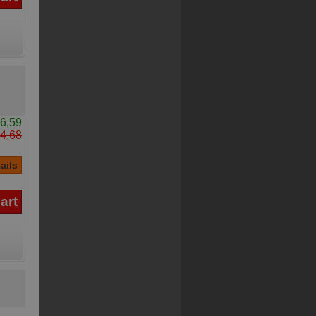
6,59
4,68