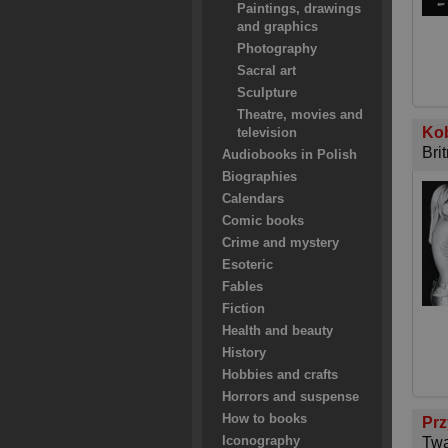
Paintings, drawings
and graphics
Photography
Sacral art
Sculpture
Theatre, movies and
Kob
television
Bri
Audiobooks in Polish
Biographies
Calendars
Comic books
Crime and mystery
Esoteric
Fables
Fiction
Health and beauty
History
Hobbies and crafts
Horrors and suspense
How to books
Prz
Iconography
Twa