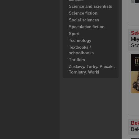
Science and scientists
Science fiction
Social sciences
Speculative fiction
Sek
Sport
Mię
Technology
Sco
Textbooks /
schoolbooks
Thrillers
Zestawy. Torby. Plecaki.
Tornistry. Worki
Bek
Bek