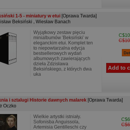
siński 1-5 - miniatury w etui
[Oprawa Twarda]
isław Beksiński
,
Wiesław Banach
Wyjątkowy zestaw pięciu
C$10
minialbumów 'Beksiński' w
C$10
eleganckim etui. Komplet ten
to niepowtarzalna edycja
bestsellerowych wydań
albumowych zawierających
dzieła Zdzisława
Beksińskiego, z których dwa
uka
nia i sztalugi Historie dawnych malarek
[Oprawa Twarda]
tr Oczko
Wielkie artystki istniały.
C$6
Sofonisba Anguissola,
C$6
Artemisia Gentilleschi czy