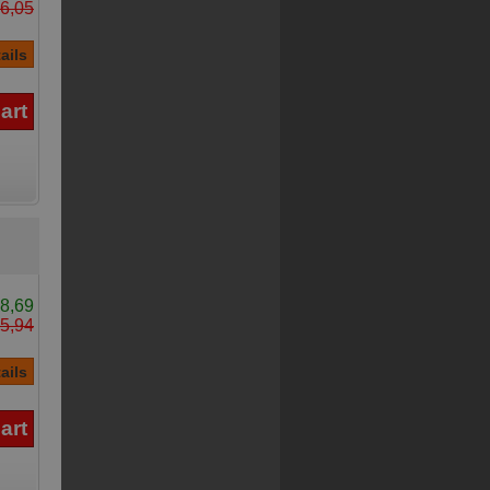
6,05
8,69
5,94