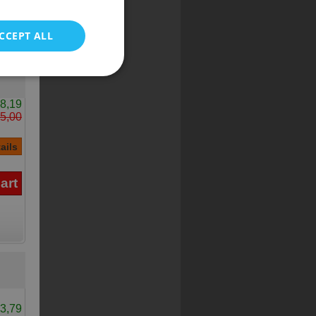
POLISH
CCEPT ALL
8,19
5,00
3,79