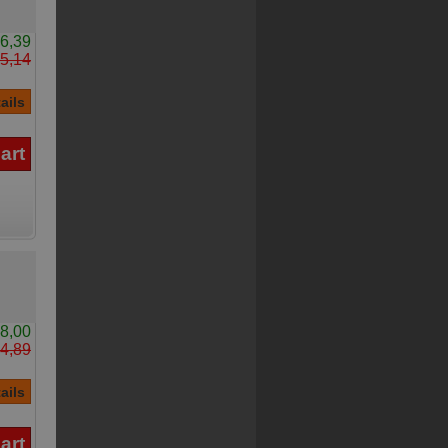
6,39
5,14
8,00
4,89