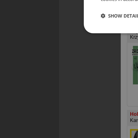
SHOW DETAI
Za 
Mię
Krz
Hol
Kar