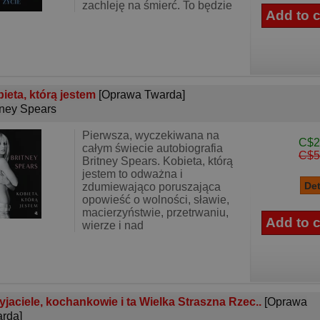
zachleję na śmierć. To będzie
ieta, którą jestem
[Oprawa Twarda]
tney Spears
Pierwsza, wyczekiwana na
C$2
całym świecie autobiografia
C$5
Britney Spears. Kobieta, którą
jestem to odważna i
zdumiewająco poruszająca
opowieść o wolności, sławie,
macierzyństwie, przetrwaniu,
wierze i nad
yjaciele, kochankowie i ta Wielka Straszna Rzec..
[Oprawa
rda]