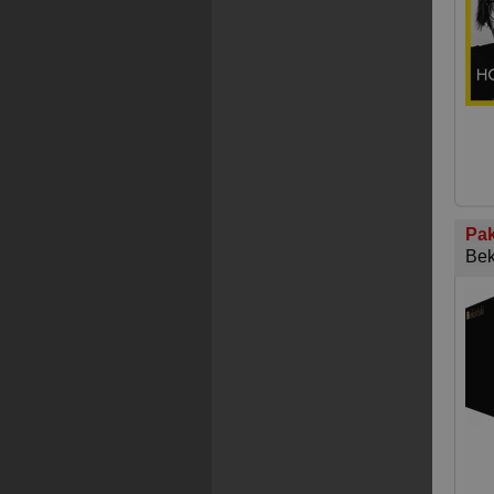
Pak
Bek