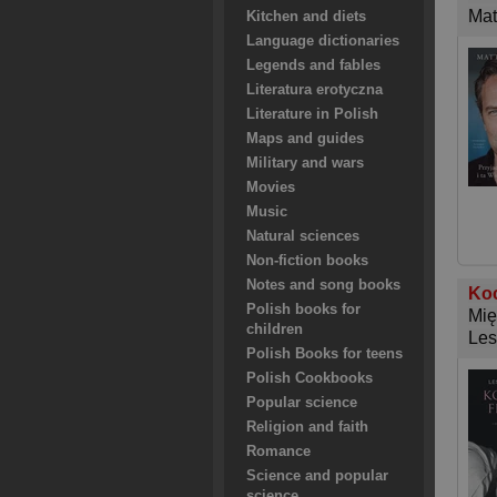
Mat
Kitchen and diets
Language dictionaries
Legends and fables
Literatura erotyczna
Literature in Polish
Maps and guides
Military and wars
Movies
Music
Natural sciences
Non-fiction books
Notes and song books
Koc
Polish books for
Mię
children
Les
Polish Books for teens
Polish Cookbooks
Popular science
Religion and faith
Romance
Science and popular
science