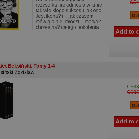
C$4
reżyserka nie odniosła w kinie
tak wielkiego sukcesu jak ona.
Jest ikona? i – jak czasem
mówią o niej młodsi – matka?
chrzestna? całego pokolenia fi
iet Beksiński. Tomy 1-4
siński Zdzisław
C$33
C$35