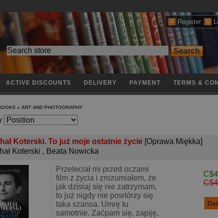
Register
L
ACTIVE DISCOUNTS
DELIVERY
PAYMENT
TERMS & CON
 BOOKS
»
ART AND PHOTOGRAPHY
y
hał Koterski. To już moje ostatnie życie
[Oprawa Miękka]
hał Koterski
,
Beata Nowicka
Przeleciał mi przed oczami
C$4
film z życia i zrozumiałem, że
C$4
jak dzisiaj się nie zatrzymam,
to już nigdy nie powtórzy się
taka szansa. Umrę tu
samotnie. Zaćpam się, zapiję,