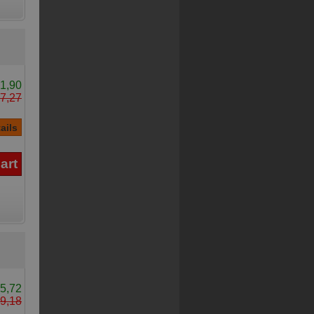
1,90
7,27
5,72
9,18