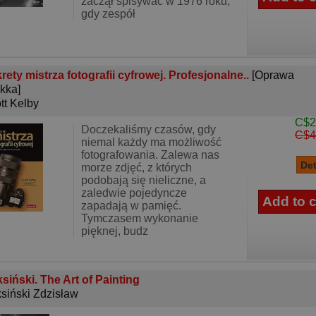
zaczął spisywać w 1976 roku,
gdy zespół
rety mistrza fotografii cyfrowej. Profesjonalne..
[Oprawa
kka]
tt Kelby
C$2
Doczekaliśmy czasów, gdy
C$4
niemal każdy ma możliwość
fotografowania. Zalewa nas
morze zdjęć, z których
podobają się nieliczne, a
zaledwie pojedyncze
zapadają w pamięć.
Tymczasem wykonanie
pięknej, budz
siński. The Art of Painting
siński Zdzisław