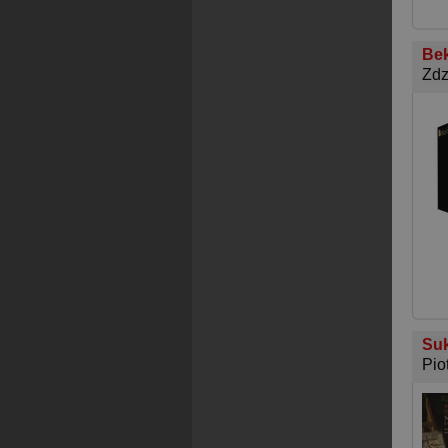
Bek
Zdz
Suk
Pio