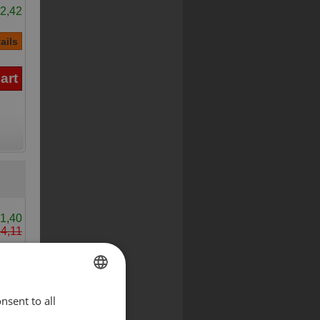
2,42
1,40
4,11
nsent to all
ENGLISH