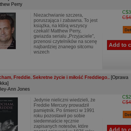
thew Perry
C$3
Niezachwianie szczera,
C$4
poruszająca i zabawna. To jest
książka, na którą wszyscy
czekali! Matthew Perry,
gwiazda serialu „Przyjaciele”,
przenosi czytelników na scenę
najbardziej znanego sitcomu
wszech
ham, Freddie. Sekretne życie i miłość Freddiego..
[Oprawa
kka]
ley-Ann Jones
C$2
Jedynie nieliczni wiedzieli, że
C$4
Freddie Mercury prowadził
pamiętnik. Po śmierci w 1991
roku pozostawił po sobie
siedemnaście ręcznie
zapisanych notesów, które