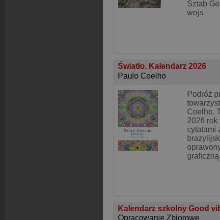
Sztab Gen
wojs
Światło. Kalendarz 2026
Paulo Coelho
Podróż pr
towarzyst
Coelho. 
2026 rok 
cytatami 
brazylijs
oprawony
graficzną
Kalendarz szkolny Good v
Opracowanie Zbiorowe