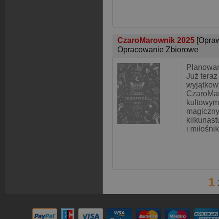
CzaroMarownik 2025
[Opra
Opracowanie Zbiorowe
Planowan
Już teraz
wyjątkow
CzaroMa
kultowym
magiczny
kilkunast
i miłośni
1