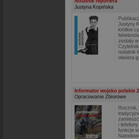
Notatnik reportera
Justyna Kopińska
Publikac
Justyny K
krótkie cy
felietonów
zostały w
Czytelni
notatnik l
otwiera g
Informator wojsko polskie 
Opracowanie Zbiorowe
Rocznik,
tradycyj
zamieszc
i telefon
funkcje w
Narodowej