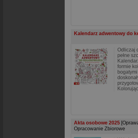
Kalendarz adwentowy do k
Odliczaj 
pełne szc
Kalendar
formie ko
bogatymi 
doskonał
przygotow
Kolorując
Akta osobowe 2025
[Opraw
Opracowanie Zbiorowe