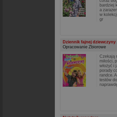
coraz bog
bardziej 
a zaraze
w kolekc
gr
Dziennik fajnej dziewczyny
Opracowanie Zbiorowe
Czekają 
miłości, 
włożyć i j
porady co
randce. A
testów do
naprawdę