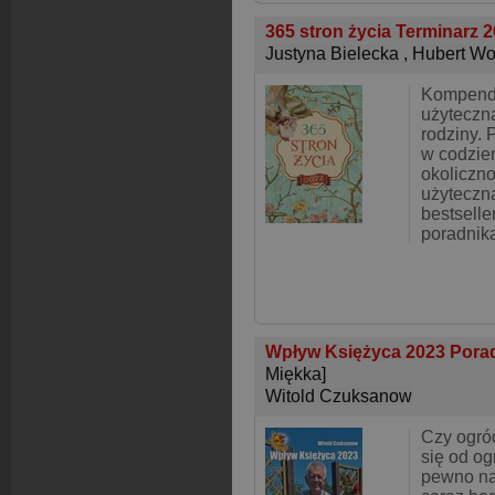
365 stron życia Terminarz 
Justyna Bielecka
,
Hubert Wo
Kompendi
użyteczn
rodziny. 
w codzie
okoliczno
użyteczn
bestselle
poradnik
Wpływ Księżyca 2023 Porad
Miękka]
Witold Czuksanow
Czy ogród
się od og
pewno nas