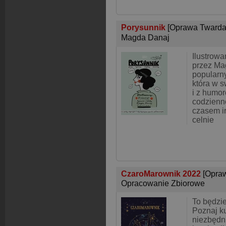
Porysunnik
[Oprawa Twarda
Magda Danaj
Ilustrowa
przez Ma
popularn
która w s
i z humor
codzienn
czasem i
celnie
CzaroMarownik 2022
[Opra
Opracowanie Zbiorowe
To będzie
Poznaj k
niezbędn