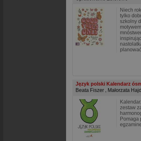
Niech rok
tylko dob
szkolny d
motywem 
mnóstwem
inspirują
nastolat
planować
Język polski Kalendarz ós
Beata Fiszer
,
Małorzata Haj
Kalendarz
zestaw z
harmonog
Pomaga p
egzamine