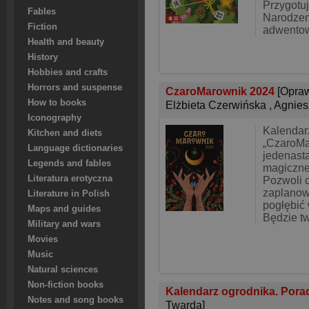
Przygotuj
Fables
Narodzen
Fiction
adwento
Health and beauty
History
Hobbies and crafts
Horrors and suspense
CzaroMarownik 2024
[Opra
How to books
Elżbieta Czerwińska
,
Agnies
Iconography
Kalendarz
Kitchen and diets
„CzaroMa
Language dictionaries
jedenast
Legends and fables
magiczne
Literatura erotyczna
Pozwoli c
zaplanow
Literature in Polish
pogłębić
Maps and guides
Będzie t
Military and wars
Movies
Music
Natural sciences
Non-fiction books
Kalendarz ogrodnika. Porad
Notes and song books
Twarda]