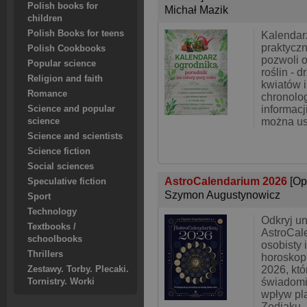
Polish books for
Michał Mazik
children
Polish Books for teens
Kalendar
praktyczn
Polish Cookbooks
pozwoli o
Popular science
roślin - 
Religion and faith
kwiatów i
Romance
chronolo
informacj
Science and popular
można us
science
Science and scientists
Science fiction
Social sciences
AstroCalendarium 2026
[Op
Speculative fiction
Szymon Augustynowicz
Sport
Technology
Odkryj un
Textbooks /
AstroCal
schoolbooks
osobisty 
Thrillers
horoskop 
2026, któ
Zestawy. Torby. Plecaki.
świadomi
Tornistry. Worki
wpływ pla
Zodiaku. 