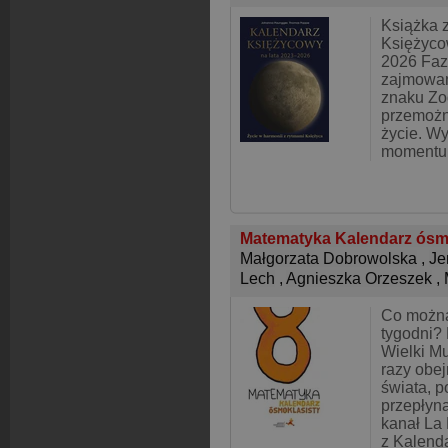
Książka 
Księżycow
2026 Faz
zajmowan
znaku Zo
przemożn
życie. W
momentu
Matematyka Kalendarz ósm
Małgorzata Dobrowolska
,
Je
Lech
,
Agnieszka Orzeszek
,
Co można
tygodni?
Wielki Mu
razy obej
świata, 
przepłyn
kanał La
z Kalend