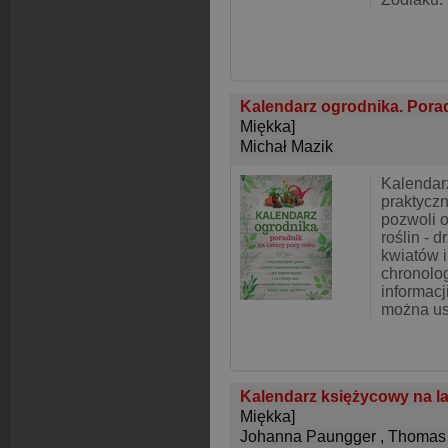
Kalendarz ogrodnika. Porad
Miękka]
Michał Mazik
Kalendar
praktyczn
pozwoli o
roślin - 
kwiatów i
chronolo
informacj
można us
Kalendarz księżycowy na la
Miękka]
Johanna Paungger
,
Thomas