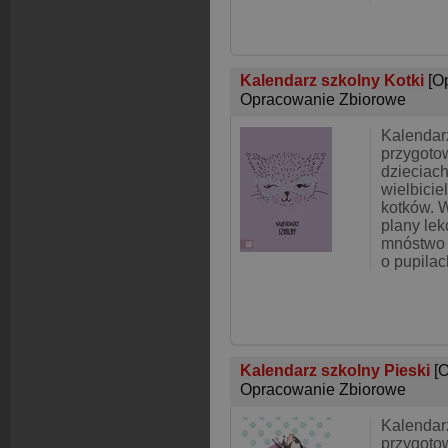
Kalendarz szkolny Kotki
[O
Opracowanie Zbiorowe
Kalendar
przygoto
dzieciach
wielbicie
kotków. W
plany lekc
mnóstwo 
o pupilac
Kalendarz szkolny Pieski
[
Opracowanie Zbiorowe
Kalendar
przygoto