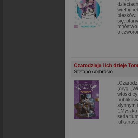
dzieciach
wielbicie
piesków.
się: plany
mnóstwo 
o czworo
Czarodzieje i ich dzieje To
Stefano Ambrosio
„Czarodzi
(oryg. „W
włoski cy
publikow
słynnym t
(„Myszka 
seria tł
kilkanaśc