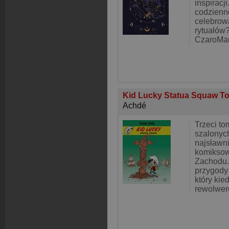
inspiracj
codzienno
celebrow
rytuałów?
CzaroMar
Kid Lucky Statua Squaw T
Achdé
Trzeci to
szalonyc
najsławni
komiksow
Zachodu.
przygody
który kie
rewolwe