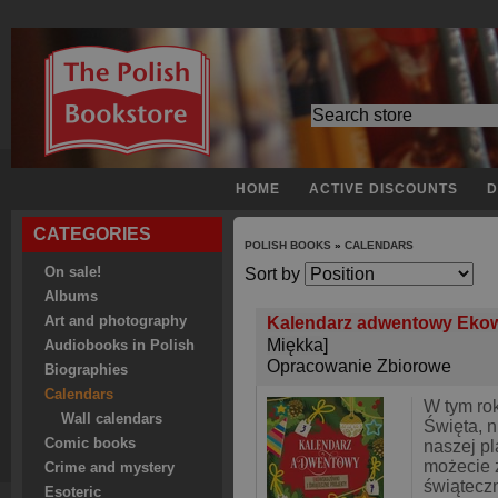
HOME
ACTIVE DISCOUNTS
D
CATEGORIES
POLISH BOOKS
»
CALENDARS
On sale!
Sort by
Albums
Art and photography
Kalendarz adwentowy Ekows
Miękka]
Audiobooks in Polish
Opracowanie Zbiorowe
Biographies
Calendars
W tym ro
Wall calendars
Święta, n
Comic books
naszej pl
możecie 
Crime and mystery
świąteczn
Esoteric