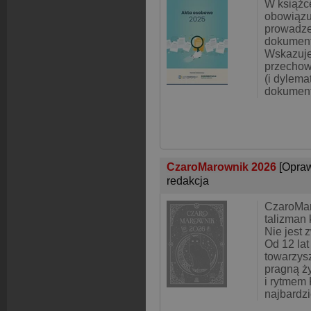
W książc
obowiązu
prowadze
dokument
Wskazuje
przechow
(i dylema
dokument
CzaroMarownik 2026
[Opra
redakcja
CzaroMar
talizman 
Nie jest
Od 12 lat
towarzys
pragną ży
i rytmem 
najbardz