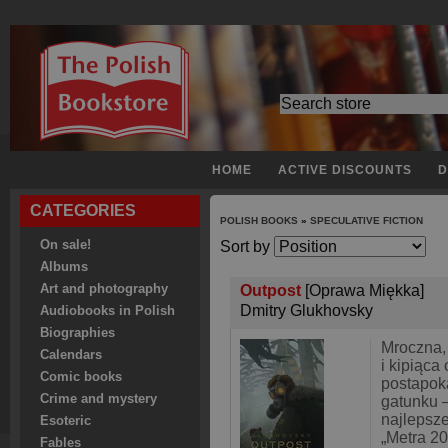
HOME
ACTIVE DISCOUNTS
D
CATEGORIES
POLISH BOOKS
»
SPECULATIVE FICTION
On sale!
Sort by
Albums
Art and photography
Outpost
[Oprawa Miękka]
Dmitry Glukhovsky
Audiobooks in Polish
Biographies
Mroczna,
Calendars
i kipiąca
Comic books
postapoka
Crime and mystery
gatunku 
najlepsze
Esoteric
„Metra 20
Fables