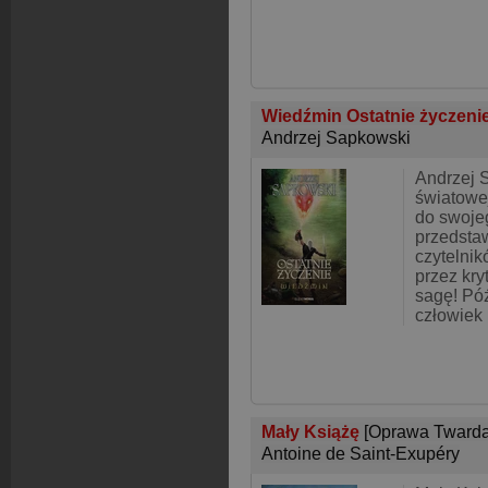
Wiedźmin Ostatnie życzeni
Andrzej Sapkowski
Andrzej 
światowej
do swoje
przedsta
czytelni
przez kr
sagę! Pó
człowiek
Mały Książę
[Oprawa Twarda
Antoine de Saint-Exupéry