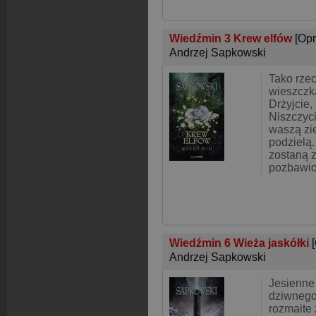
Wiedźmin 3 Krew elfów
[Op
Andrzej Sapkowski
Tako rzecz
wieszczka
Drżyjcie
Niszczyci
waszą zi
podzielą
zostaną z
pozbawio
Wiedźmin 6 Wieża jaskółki
Andrzej Sapkowski
Jesienne
dziwnego
rozmaite 