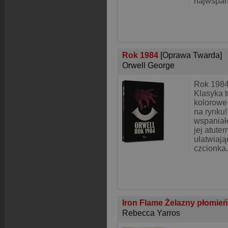
najwspani
Rok 1984
[Oprawa Twarda]
Orwell George
Rok 1984
Klasyka t
kolorowe
na rynku!
wspaniałe
jej atute
ułatwiają
czcionka.
Iron Flame Żelazny płomie
Rebecca Yarros