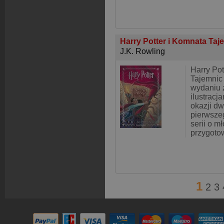
Harry Potter i Komnata Ta
J.K. Rowling
Harry Pot
Tajemnic
wydaniu 
ilustracj
okazji dw
pierwsze
serii o m
przygoto
1
2
3