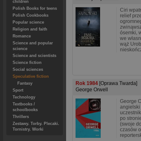
children
Polish Books for teens
Ciri wpat
relief pr
Polish Cookbooks
ogromneg
Popular science
zwinąwszy
Religion and faith
ósemki, w
Romance
we własn
Science and popular
wąż Urob
science
nieskońc
Science and scientists
Science fiction
Social sciences
Speculative fiction
Rok 1984
[Oprawa Twarda]
Fantasy
George Orwell
Sport
Technology
George O
Textbooks /
angielski
schoolbooks
uczestnik
Thrillers
po stroni
(swoje d
Zestawy. Torby. Plecaki.
czasów o
Tornistry. Worki
reporters