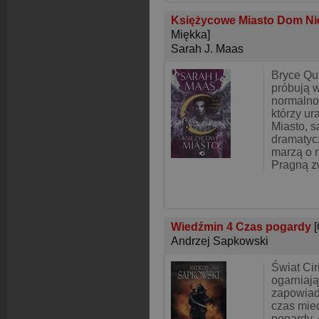
Księżycowe Miasto Dom Nie
Miękka]
Sarah J. Maas
Bryce Qui
próbują w
normalno
którzy ur
Miasto, 
dramatyc
marzą o 
Pragną z
Wiedźmin 4 Czas pogardy
Andrzej Sapkowski
Świat Cir
ogarniają
zapowiad
czas miec
pogardy.