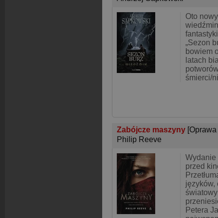
Oto nowy
wiedźmin.
fantastyk
„Sezon b
bowiem o
latach bi
potworów
śmierci/n
Zabójcze maszyny
[Oprawa
Philip Reeve
Wydanie 
przed ki
Przetłum
języków,
światowy 
przeniesi
Petera Ja