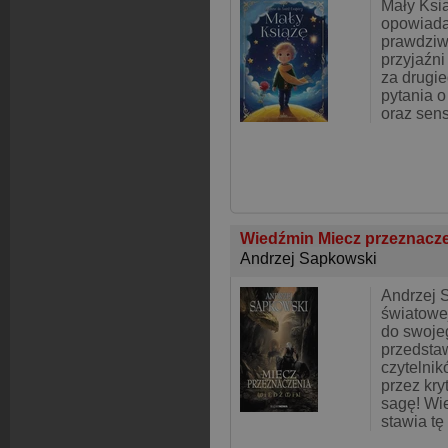
Mały Ksią
opowiada
prawdziwe
przyjaźni
za drugi
pytania o
oraz sens
Wiedźmin Miecz przeznacz
Andrzej Sapkowski
Andrzej 
światowej
do swoje
przedsta
czytelni
przez kr
sagę! Wi
stawia tę