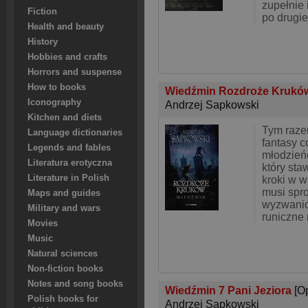
zupełnie 
Fiction
po drugie
Health and beauty
History
Hobbies and crafts
Horrors and suspense
How to books
Wiedźmin Rozdroże Kruk
Iconography
Andrzej Sapkowski
Kitchen and diets
Tym razem
Language dictionaries
fantasy c
Legends and fables
młodzieńc
Literatura erotyczna
który sta
Literature in Polish
kroki w w
musi spro
Maps and guides
wyzwanio
Military and wars
runiczne
Movies
Music
Natural sciences
Non-fiction books
Notes and song books
Wiedźmin 7 Pani Jeziora
[O
Polish books for
Andrzej Sapkowski