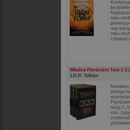
Kontynua
bestselle
Najlepsz
roku wed
pierwszym
nas tracą
roku reszt
człowiec
Władca Pierścieni Tom 1-3
J.R.R. Tolkien
Niełatwo
polega t
wywieran
Pierścien
rację C.S
nas, żyj
zmateria
pozbawio