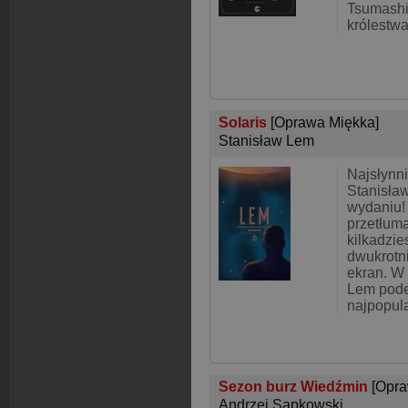
Tsumashi 
królestwa 
Solaris
[Oprawa Miękka]
Stanisław Lem
Najsłynn
Stanisł
wydaniu!
przetłum
kilkadzie
dwukrotn
ekran. W 
Lem pode
najpopula
Sezon burz Wiedźmin
[Opra
Andrzej Sapkowski