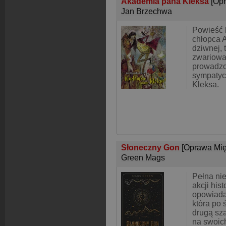
Akademia pana Kleksa
[Op
Jan Brzechwa
Powieść 
chłopca 
dziwnej, 
zwariowa
prowadzo
sympatyc
Kleksa.
Słoneczny Gon
[Oprawa Mię
Green Mags
Pełna ni
akcji hist
opowiada
która po 
drugą sza
na swoic