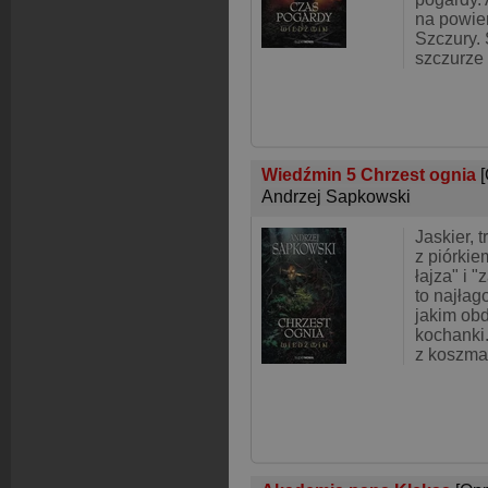
na powie
Szczury.
szczurze
Wiedźmin 5 Chrzest ognia
Andrzej Sapkowski
Jaskier, 
z piórkie
łajza" i 
to najłag
jakim ob
kochanki.
z koszma