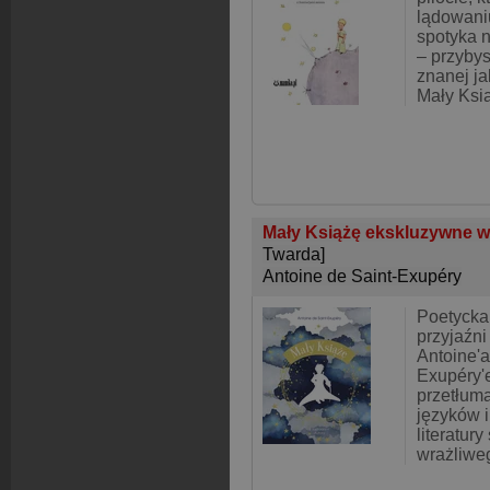
lądowani
spotyka 
– przybys
znanej ja
Mały Ksi
Mały Książę ekskluzywne w
Twarda]
Antoine de Saint-Exupéry
Poetycka
przyjaźni
Antoine'a
Exupéry'
przetłum
języków i
literatury
wrażliwe