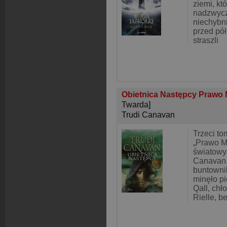
ziemi, kt
nadzwycz
niechybn
przed pół
straszli
Obietnica Następcy Prawo 
Twarda]
Trudi Canavan
Trzeci tom
„Prawo Mi
światowy
Canavan.
buntown
minęło pi
Qall, chł
Rielle, b