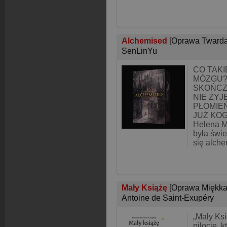
Alchemised
[Oprawa Twarda
SenLinYu
CO TAK
MÓZGU?
SKOŃCZ
NIE ŻYJ
PŁOMIEŃ
JUŻ KO
Helena Ma
była świ
się alche
Mały Książę
[Oprawa Miękka
Antoine de Saint-Exupéry
„Mały Ksi
pilocie, 