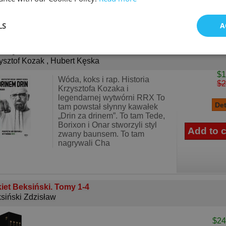
LS
A
drinem drin, za kreską kreska Perypetie hip-hop..
[Oprawa
kka]
ysztof Kozak
,
Hubert Kęska
$1
Wóda, koks i rap. Historia
$2
Krzysztofa Kozaka i
legendarnej wytwórni RRX To
tam powstał słynny kawałek
„Drin za drinem”. To tam Tede,
Borixon i Onar stworzyli styl
zwany baunsem. To tam
nagrywali Cha
iet Beksiński. Tomy 1-4
siński Zdzisław
$24