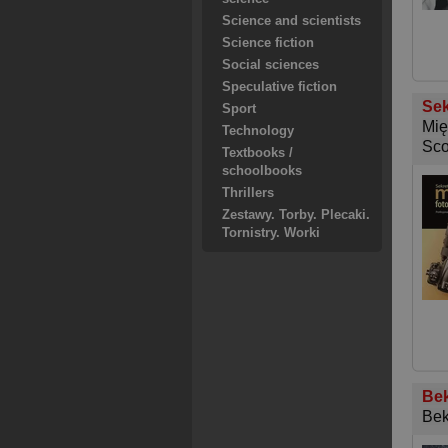
Science and scientists
Science fiction
Social sciences
Speculative fiction
Sek
Sport
Mię
Technology
Sco
Textbooks /
schoolbooks
Thrillers
Zestawy. Torby. Plecaki.
Tornistry. Worki
Bek
Bek