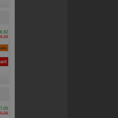
6,92
9,39
7,05
9,06