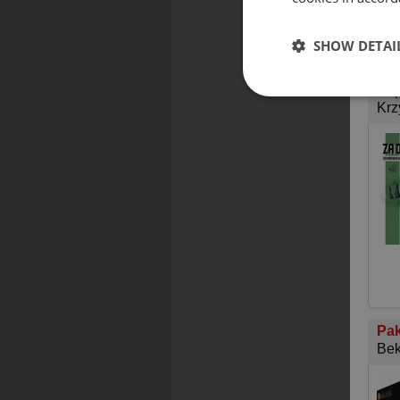
SHOW DETAI
Za 
Mię
Krz
Pak
Bek