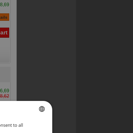
8,69
6,69
8,62
nsent to all
ENGLISH