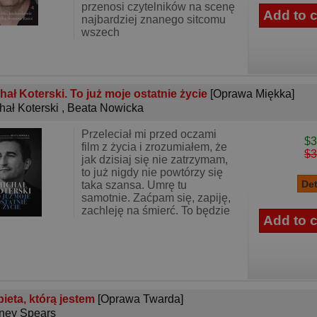
przenosi czytelników na scenę
najbardziej znanego sitcomu
wszech
hał Koterski. To już moje ostatnie życie
[Oprawa Miękka]
hał Koterski
,
Beata Nowicka
Przeleciał mi przed oczami
$3
film z życia i zrozumiałem, że
$3
jak dzisiaj się nie zatrzymam,
to już nigdy nie powtórzy się
taka szansa. Umrę tu
samotnie. Zaćpam się, zapiję,
zachleję na śmierć. To będzie
ieta, którą jestem
[Oprawa Twarda]
tney Spears