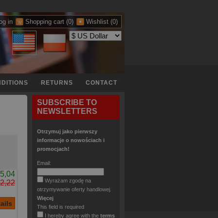
og in
Shopping cart
(0)
Wishlist
(0)
DITIONS
RETURNS
CONTACT
SUBSCRIBE TO
NEWSLETTERS
Otrzymuj jako pierwszy
informacje o nowościach i
promocjach!
Email:
5,04
Wyrażam zgodę na
2,22
otrzymywanie oferty handlowej.
Więcej
This field is required
I hereby agree with the
terms