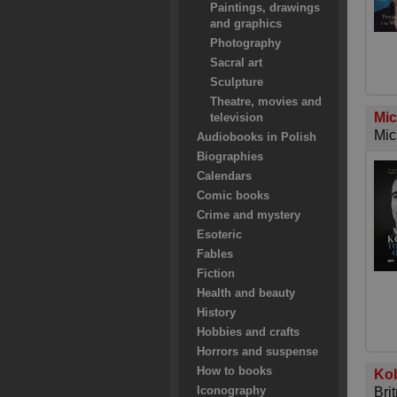
Paintings, drawings
and graphics
Photography
Sacral art
Sculpture
Theatre, movies and
Mic
television
Mic
Audiobooks in Polish
Biographies
Calendars
Comic books
Crime and mystery
Esoteric
Fables
Fiction
Health and beauty
History
Hobbies and crafts
Horrors and suspense
How to books
Kob
Iconography
Bri