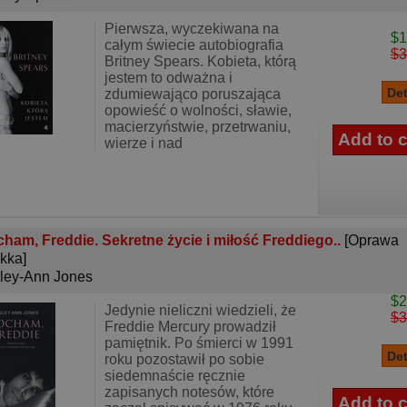
Pierwsza, wyczekiwana na
$1
całym świecie autobiografia
$3
Britney Spears. Kobieta, którą
jestem to odważna i
zdumiewająco poruszająca
opowieść o wolności, sławie,
macierzyństwie, przetrwaniu,
wierze i nad
ham, Freddie. Sekretne życie i miłość Freddiego..
[Oprawa
kka]
ley-Ann Jones
$2
Jedynie nieliczni wiedzieli, że
$3
Freddie Mercury prowadził
pamiętnik. Po śmierci w 1991
roku pozostawił po sobie
siedemnaście ręcznie
zapisanych notesów, które