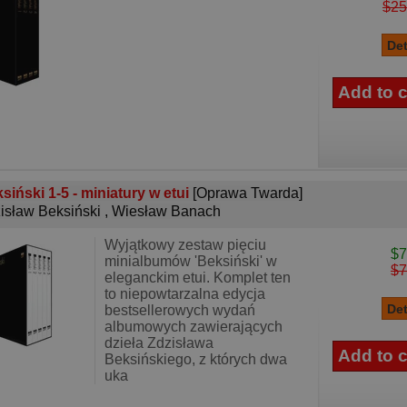
$25
siński 1-5 - miniatury w etui
[Oprawa Twarda]
isław Beksiński
,
Wiesław Banach
Wyjątkowy zestaw pięciu
$7
minialbumów 'Beksiński' w
$7
eleganckim etui. Komplet ten
to niepowtarzalna edycja
bestsellerowych wydań
albumowych zawierających
dzieła Zdzisława
Beksińskiego, z których dwa
uka