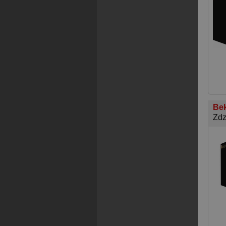
Bek
Zdz