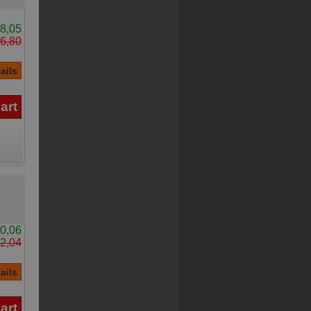
8,05
6,80
0,06
2,04