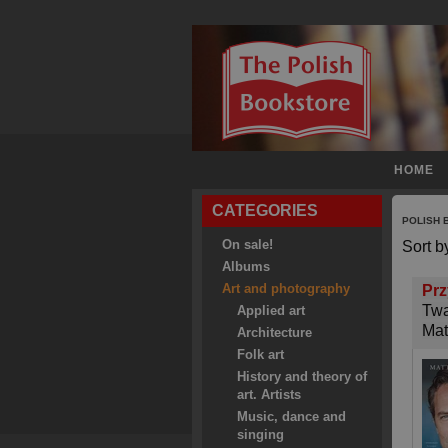
HOME
CATEGORIES
POLISH
On sale!
Sort b
Albums
Art and photography
Prz
Twa
Applied art
Mat
Architecture
Folk art
History and theory of
art. Artists
Music, dance and
singing