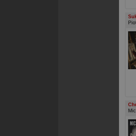
Suk
Pio
Ch
Mic