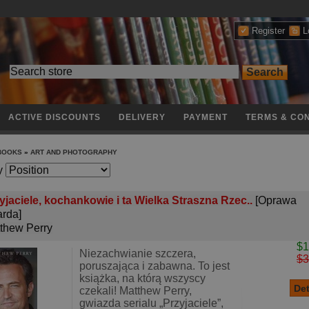
Register
L
ACTIVE DISCOUNTS
DELIVERY
PAYMENT
TERMS & CON
 BOOKS
»
ART AND PHOTOGRAPHY
y
yjaciele, kochankowie i ta Wielka Straszna Rzec..
[Oprawa
rda]
thew Perry
$1
Niezachwianie szczera,
$3
poruszająca i zabawna. To jest
książka, na którą wszyscy
czekali! Matthew Perry,
gwiazda serialu „Przyjaciele”,