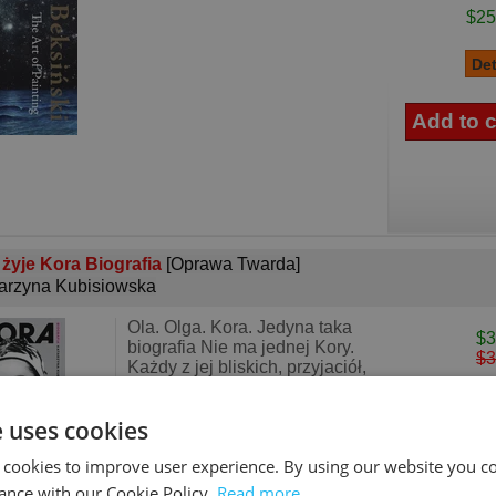
$25
 żyje Kora Biografia
[Oprawa Twarda]
arzyna Kubisiowska
Ola. Olga. Kora. Jedyna taka
$3
biografia Nie ma jednej Kory.
$3
Każdy z jej bliskich, przyjaciół,
znajomych, kto kiedykolwiek z
nią się zetknął, mówi o innej
e uses cookies
osobie. Kobieta – żywioł.
Ikona. Sprawcza, b
 cookies to improve user experience. By using our website you co
ance with our Cookie Policy.
Read more