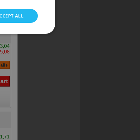
POLISH
CCEPT ALL
3,04
5,08
1,71