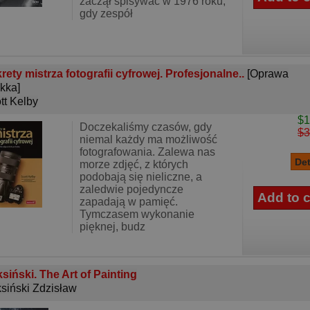
zaczął spisywać w 1976 roku,
gdy zespół
rety mistrza fotografii cyfrowej. Profesjonalne..
[Oprawa
kka]
tt Kelby
$1
Doczekaliśmy czasów, gdy
$3
niemal każdy ma możliwość
fotografowania. Zalewa nas
morze zdjęć, z których
podobają się nieliczne, a
zaledwie pojedyncze
zapadają w pamięć.
Tymczasem wykonanie
pięknej, budz
siński. The Art of Painting
siński Zdzisław