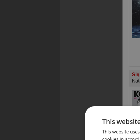
Się
Kat
This websit
This website uses
cookies in accord