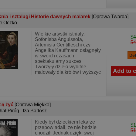
nia i sztalugi Historie dawnych malarek
[Oprawa Twarda]
tr Oczko
Wielkie artystki istniały.
$4
Sofonisba Anguissola,
$4
Artemisia Gentilleschi czy
Angelika Kauffmann osiągnęły
w swoich czasach
spektakularny sukces.
Tworzyły dzieła wybitne,
malowały dla królów i wyższyc
cę żyć
[Oprawa Miękka]
hał Piróg
,
Iza Bartosz
Kiedy był dzieckiem lekarze
$1
przepowiadali, że nie będzie
$1
chodził. Jednak dzięki swej