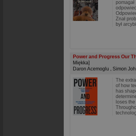
pomagał 
odpowied
Odpowiedź
Znał pro
był arcy
Power and Progress Our Th
Miękka]
Daron Acemoglu
,
Simon Joh
The extra
of how t
has shape
determin
loses the
Throughou
technolog