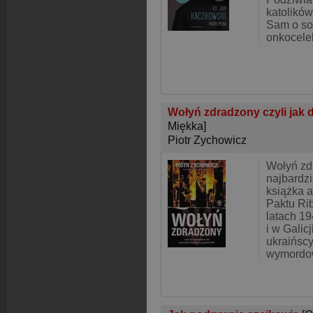
katolików
Sam o sob
onkoceleb
Wołyń zdradzony czyli jak 
Miękka]
Piotr Zychowicz
Wołyń zd
najbardzi
książka a
Paktu Ri
latach 1
i w Galic
ukraińscy
wymordow