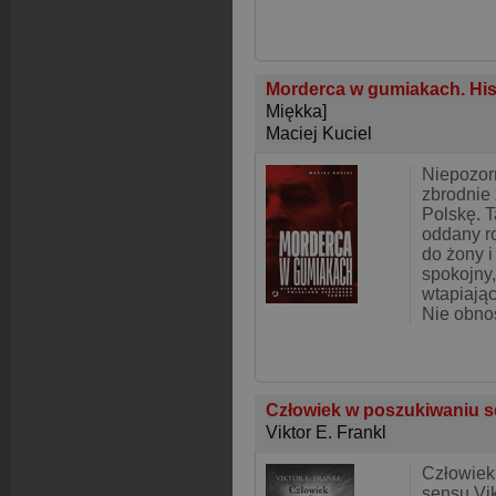
Morderca w gumiakach. Hist
Miękka]
Maciej Kuciel
Niepozorn
zbrodnie
Polskę. 
oddany r
do żony i 
spokojny
wtapiając
Nie obnos
Człowiek w poszukiwaniu 
Viktor E. Frankl
Człowiek
sensu Vik