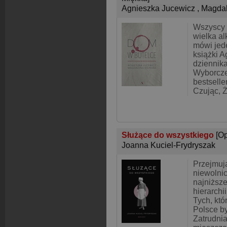
Agnieszka Jucewicz
,
Magdal
Wszyscy 
wielka al
mówi jed
książki A
dziennika
Wyborczej
bestselle
Czując, Ż
Służące do wszystkiego
[O
Joanna Kuciel-Frydryszak
Przejmują
niewolnic
najniższ
hierarchi
Tych, kt
Polsce by
Zatrudni