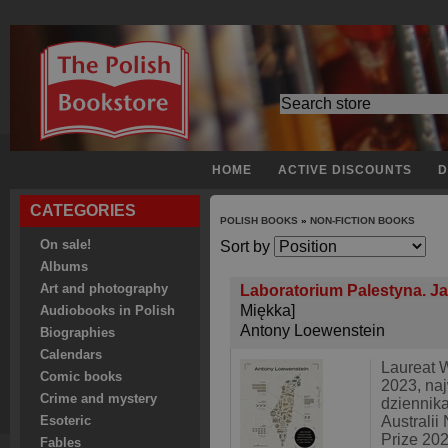
HOME
ACTIVE DISCOUNTS
D
CATEGORIES
POLISH BOOKS
»
NON-FICTION BOOKS
On sale!
Sort by
Albums
Art and photography
Laboratorium Palestyna. Jak
Miękka]
Audiobooks in Polish
Antony Loewenstein
Biographies
Calendars
Laureat 
Comic books
2023, na
Crime and mystery
dziennika
Australi
Esoteric
Prize 20
Fables