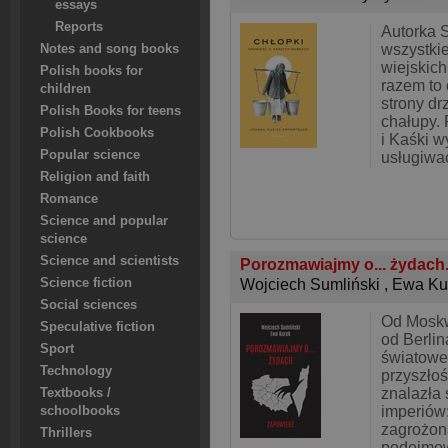
essays
Reports
Autorka 
wszystki
Notes and song books
wiejskich
Polish books for
razem to 
children
strony dr
Polish Books for teens
chałupy.
Polish Cookbooks
i Kaśki w
Popular science
usługiwa
Religion and faith
Romance
Science and popular
science
Science and scientists
Porozmawiajmy o... żydach
Science fiction
Wojciech Sumliński
,
Ewa Ku
Social sciences
Od Moskw
Speculative fiction
od Berlin
Sport
światowe 
Technology
przyszłoś
znalazła 
Textbooks /
imperiów
schoolbooks
zagrożon
Thrillers
podejmo