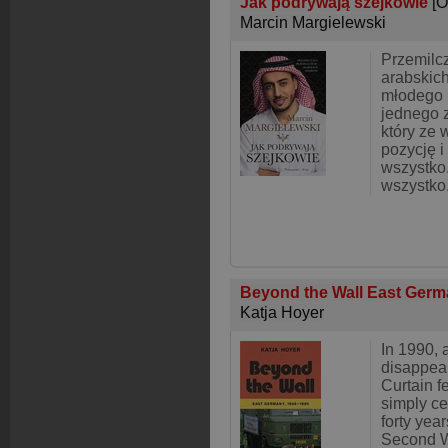
Jak podrywają szejkowie
[O
Marcin Margielewski
Przemilc
arabskich
młodego 
jednego z
który ze
pozycję 
wszystko
wszystko
Beyond the Wall East Germ
Katja Hoyer
In 1990, 
disappea
Curtain f
simply ce
forty year
Second W