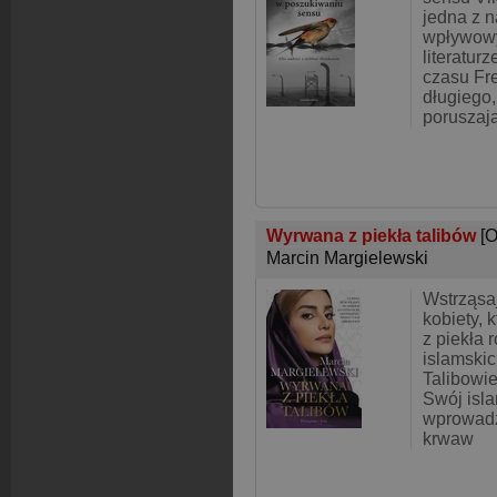
jedna z n
wpływowy
literatur
czasu Fr
długiego,
poruszaj
Wyrwana z piekła talibów
[
Marcin Margielewski
Wstrząsa
kobiety, 
z piekła 
islamskic
Talibowie
Swój isl
wprowadza
krwaw