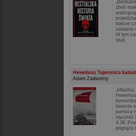
„Bestialsk
zbiór ma
wstrząsa
prawdziw
trakcie c
zostanie
W tym zaw
stud
Heweliusz Tajemnica katast
Adam Zadworny
„Mayday,
Hewelius
komunikat
świecie 
pomocy n
stycznia 
4.36. Pro
pogrąża 