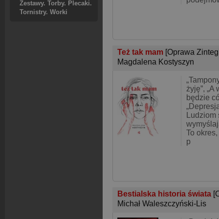
Zestawy. Torby. Plecaki.
Tornistry. Worki
Też tak mam
[Oprawa Zinte
Magdalena Kostyszyn
„Tampony
żyję”, „A
będzie có
„Depresj
Ludziom s
wymyślają
To okres,
p
Bestialska historia świata
[
Michał Waleszczyński-Lis