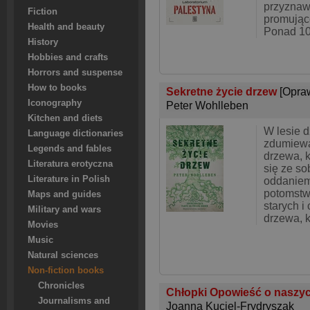
przyznaw
Fiction
promując
Health and beauty
Ponad 10
History
Hobbies and crafts
Horrors and suspense
How to books
Sekretne życie drzew
[Opra
Iconography
Peter Wohlleben
Kitchen and diets
W lesie d
Language dictionaries
zdumiewa
Legends and fables
drzewa, 
Literatura erotyczna
się ze so
Literature in Polish
oddaniem
potomstw
Maps and guides
starych i
Military and wars
drzewa, k
Movies
Music
Natural sciences
Non-fiction books
Chronicles
Chłopki Opowieść o naszy
Journalisms and
Joanna Kuciel-Frydryszak