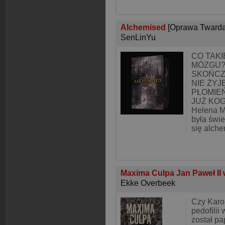
Alchemised
[Oprawa Twarda
SenLinYu
CO TAK
MÓZGU?
SKOŃCZ
NIE ŻYJ
PŁOMIEŃ
JUŻ KO
Helena Ma
była świ
się alche
Maxima Culpa Jan Paweł II 
Ekke Overbeek
Czy Karol
pedofilii
został p