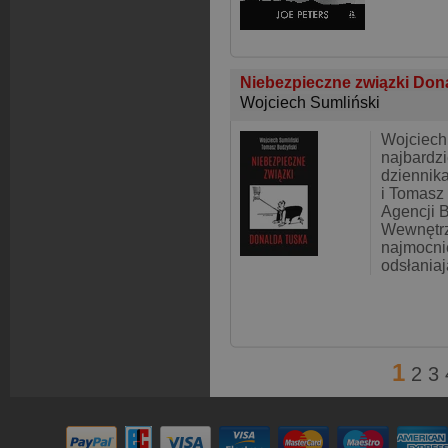
Niebezpieczne związki Don
Wojciech Sumliński
Wojciech
najbardzi
dziennika
i Tomasz
Agencji 
Wewnętrz
najmocni
odsłania
1
2
3