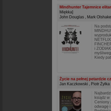
Mindhunter Tajemnice elitar
Miękka]
John Douglas
,
Mark Olshake
Na podst
MINDHUN
wyproduk
NETFLIX 
FINCHER
i ZODIAK
myśliwego
Kiedy pat
Życie na pełnej petardzie cz
Jan Kaczkowski
,
Piotr Żyłka
Najbardzi
ksiądz w
Ceniony 
odwagę i
Podziwia