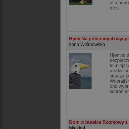
of a new
pres
Hjem Na północnych wysp
Ilona Wiśniewska
Hjem to d
bezpiecz
to miejsc
urodziliś
starcza ż
Wybraliśm
ono wybr
schronie
Dom w butelce Rozmowy z D
Miękka]