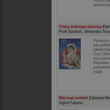
mieszcza
dziewczę
Chiny jednego dziecka
[Op
Piotr Sochoń
,
Weronika Tru
Pierwszy 
jak polit
stworzył
Czy Chiń
ma szans
Państwo 
państwe
najdr
Mój mąż potwór
[Oprawa Mi
Ingrid Falaise