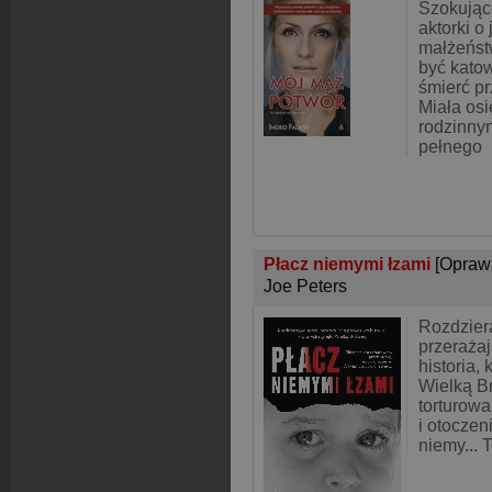
Szokując
aktorki o
małżeńst
być kato
śmierć p
Miała osi
rodzinny
pełnego
Płacz niemymi łzami
[Opraw
Joe Peters
Rozdzier
przeraża
historia,
Wielką Br
torturowa
i otoczen
niemy... 